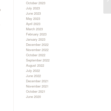
Ка
October 2023
July 2023
я
June 2023
May 2023
April 2023
т
March 2023
February 2023
January 2023
December 2022
November 2022
October 2022
September 2022
August 2022
July 2022
June 2022
December 2021
November 2021
October 2021
June 2020