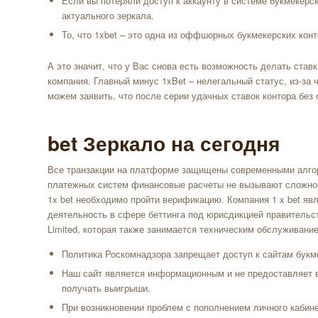
Если вы потеряли доступ к аккаунту в системе букмекерс
актуального зеркала.
То, что 1xbet – это одна из оффшорных букмекерских конт
А это значит, что у Вас снова есть возможность делать став
компания. Главный минус 1xBet – нелегальный статус, из-за 
можем заявить, что после серии удачных ставок контора бе
bet Зеркало на сегодня
Все транзакции на платформе защищены современными алго
платежных систем финансовые расчеты не вызывают сложност
1x bet необходимо пройти верификацию. Компания 1 x bet я
деятельность в сфере беттинга под юрисдикцией правительст
Limited, которая также занимается техническим обслуживани
Политика Роскомнадзора запрещает доступ к сайтам букм
Наш сайт является информационным и не предоставляет в
получать выигрыши.
При возникновении проблем с пополнением личного кабине