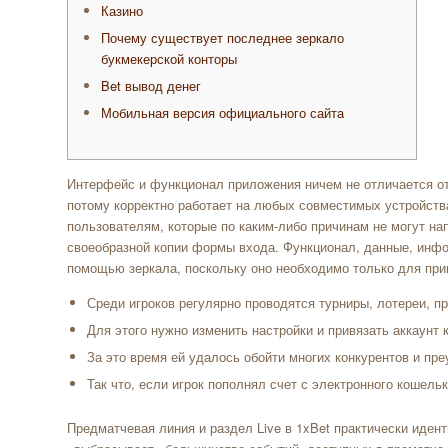
Казино
Почему существует последнее зеркало
букмекерской конторы
Bet вывод денег
Мобильная версия официального сайта
Интерфейс и функционал приложения ничем не отличается от
потому корректно работает на любых совместимых устройств
пользователям, которые по каким-либо причинам не могут на
своеобразной копии формы входа. Функционал, данные, инфо
помощью зеркала, поскольку оно необходимо только для при
Среди игроков регулярно проводятся турниры, лотереи, п
Для этого нужно изменить настройки и привязать аккаунт 
За это время ей удалось обойти многих конкурентов и пр
Так что, если игрок пополнял счет с электронного кошельк
Предматчевая линия и раздел Live в 1xBet практически иден