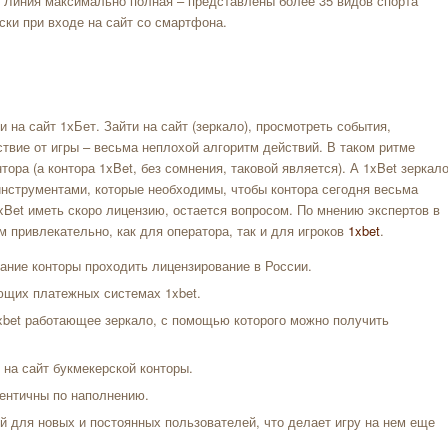
 Линия максимально полная – представлены более 35 видов спорта
ки при входе на сайт со смартфона.
и на сайт 1хБет. Зайти на сайт (зеркало), просмотреть события,
твие от игры – весьма неплохой алгоритм действий. В таком ритме
ра (а контора 1xBet, без сомнения, таковой является). А 1xBet зеркал
 инструментами, которые необходимы, чтобы контора сегодня весьма
Bet иметь скоро лицензию, остается вопросом. По мнению экспертов в
 привлекательно, как для оператора, так и для игроков
1xbet
.
ание конторы проходить лицензирование в России.
ющих платежных системах 1xbet.
1xbet работающее зеркало, с помощью которого можно получить
на сайт букмекерской конторы.
дентичны по наполнению.
й для новых и постоянных пользователей, что делает игру на нем еще