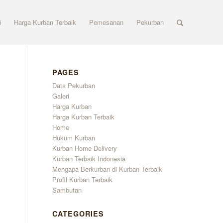
i
Harga Kurban Terbaik
Pemesanan
Pekurban
PAGES
Data Pekurban
Galeri
Harga Kurban
Harga Kurban Terbaik
Home
Hukum Kurban
Kurban Home Delivery
Kurban Terbaik Indonesia
Mengapa Berkurban di Kurban Terbaik
Profil Kurban Terbaik
Sambutan
CATEGORIES