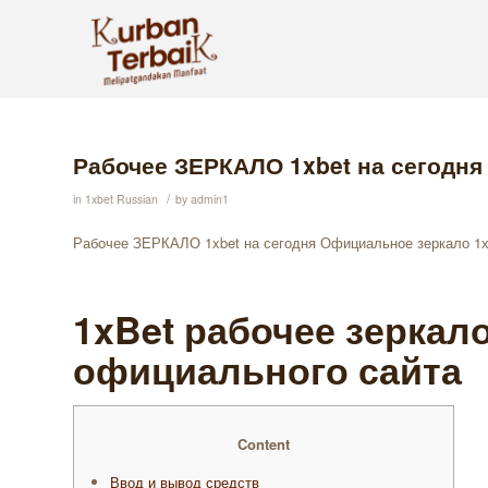
Рабочее ЗЕРКАЛО 1xbet на сегодня
/
in
1xbet Russian
by
admin1
Рабочее ЗЕРКАЛО 1xbet на сегодня Официальное зеркало 1
1xBet рабочее зеркало
официального сайта
Content
Ввод и вывод средств