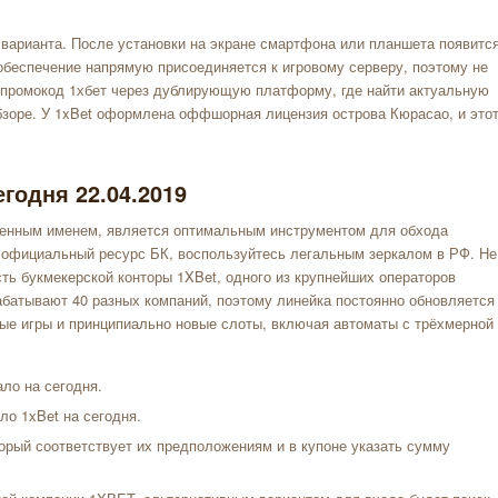
варианта. После установки на экране смартфона или планшета появитс
обеспечение напрямую присоединяется к игровому серверу, поэтому не
а промокод 1хбет через дублирующую платформу, где найти актуальную
обзоре. У 1xBet оформлена оффшорная лицензия острова Кюрасао, и это
егодня 22.04.2019
менным именем, является оптимальным инструментом для обхода
на официальный ресурс БК, воспользуйтесь легальным зеркалом в РФ. Не
ть букмекерской конторы 1XBet, одного из крупнейших операторов
рабатывают 40 разных компаний, поэтому линейка постоянно обновляется
ые игры и принципиально новые слоты, включая автоматы с трёхмерной
ало на сегодня.
ло 1xBet на сегодня.
орый соответствует их предположениям и в купоне указать сумму