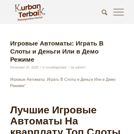
Игровые Автоматы: Играть В
Слоты и Деньги Или в Демо
Режиме
/
/
December 31, 2022
in
Uncategorized
by
admin1
Игровые Автоматы: Играть В Слоты и Деньги Или в Демо
Режиме”
Лучшие Игровые
Автоматы На
кварплату Топ Слоты