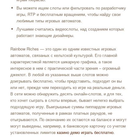
Вы можете ищем слоты или фильтровать по разработчику
игры, RTP и бесплатным вращениям, чтобы найду свои
любимые типы игровых автоматов.
Лучшими считались видеослоты, над созданием которых
работают знающие дизайнеры.
Rainbow Riches — это один из одним известных игровых
автоматов, связаных с кельтской культурой. Его главной
характеристикой является шикарную графика, а такое
интересное в нем с практической части зрения – огромный
джекпот. В любой из указанных выше слотов можно
доигрывать бесплатно, чтобы представить, подходит он вы
или нет, прежде чем переходить ко игре на реальные деньги.
В сети можно обнаружить десять онлайн-слотов, и для тех,
кто хочет сыграть в слоты впервые, бывает нелегко выбрать
подходящую игру. Выигрышные суммы пиппардом игровых
автоматов, полученные в рамках платных раундов, не
отыгрываются. По окончанию их остаются на балансе и могут
могут выведены, например, в банковскую карточку со учетом
установленных лимитов
казино демо играть бесплатно
.