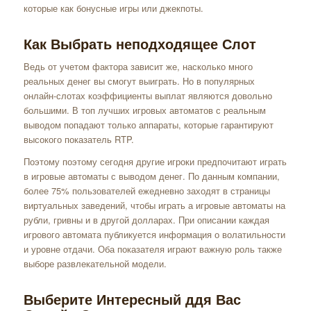
которые как бонусные игры или джекпоты.
Как Выбрать неподходящее Слот
Ведь от учетом фактора зависит же, насколько много
реальных денег вы смогут выиграть. Но в популярных
онлайн-слотах коэффициенты выплат являются довольно
большими. В топ лучших игровых автоматов с реальным
выводом попадают только аппараты, которые гарантируют
высокого показатель RTP.
Поэтому поэтому сегодня другие игроки предпочитают играть
в игровые автоматы с выводом денег. По данным компании,
более 75% пользователей ежедневно заходят в страницы
виртуальных заведений, чтобы играть а игровые автоматы на
рубли, гривны и в другой долларах. При описании каждая
игрового автомата публикуется информация о волатильности
и уровне отдачи. Оба показателя играют важную роль также
выборе развлекательной модели.
Выберите Интересный ддя Вас