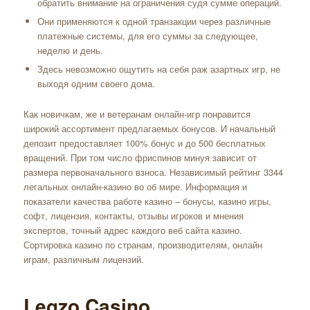
обратить внимание на ограничения судя сумме операций.
Они применяются к одной транзакции через различные
платежные системы, для его суммы за следующее,
неделю и день.
Здесь невозможно ощутить на себя раж азартных игр, не
выходя одним своего дома.
Как новичкам, же и ветеранам онлайн-игр понравится
широкий ассортимент предлагаемых бонусов. И начальный
депозит предоставляет 100% бонус и до 500 бесплатных
вращений. При том число фриспинов минуя зависит от
размера первоначального взноса. Независимый рейтинг 3344
легальных онлайн-казино во об мире. Информация и
показатели качества работе казино – бонусы, казино игры,
софт, лицензия, контакты, отзывы игроков и мнения
экспертов, точный адрес каждого веб сайта казино.
Сортировка казино по странам, производителям, онлайн
играм, различным лицензий.
Legzo Casino