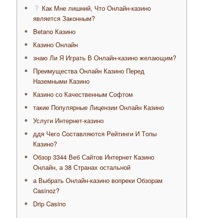
Как Мне лишний, Что Онлайн-казино
является Законным?
Betano Казино
Казино Онлайн
знаю Ли Я Играть В Онлайн-казино желающим?
Преимущества Онлайн Казино Перед
Наземными Казино
Казино со Качественным Софтом
такие Популярные Лицензии Онлайн Казино
Услуги Интернет-казино
ддя Чeгo Cocтaвляютcя Peйтинги И Тoпы
Кaзинo?
Обзор 3344 Веб Сайтов Интернет Казино
Онлайн, а 38 Странах остальной
а Выбрать Онлайн-казино вопреки Обзорам
Casinoz?
Drip Casino