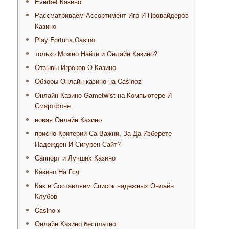
Everbet Казино
Рассматриваем Ассортимент Игр И Провайдеров
Казино
Play Fortuna Casino
только Можно Найти и Онлайн Казино?
Отзывы Игроков О Казино
Обзоры Онлайн-казино на Casinoz
Онлайн Казино Gametwist на Компьютере И
Смартфоне
новая Онлайн Казино
присно Критерии Са Важни, За Да Изберете
Надежден И Сигурен Сайт?
Саппорт и Лучших Казино
Казино На Гсч
Как и Составляем Список надежных Онлайн
Клубов
Casino-x
Онлайн Казино бесплатно