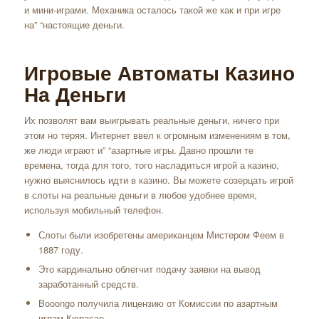
и мини-играми. Механика осталось такой же как и при игре
на” “настоящие деньги.
Игровые Автоматы Казино
На Деньги
Их позволят вам выигрывать реальные деньги, ничего при
этом но теряя. Интернет ввел к огромным изменениям в том,
же люди играют и” “азартные игры. Давно прошли те
времена, тогда для того, того насладиться игрой а казино,
нужно выяснилось идти в казино. Вы можете созерцать игрой
в слоты на реальные деньги в любое удобнее время,
используя мобильный телефон.
Слоты были изобретены американцем Мистером Феем в
1887 году.
Это кардинально облегчит подачу заявки на вывод
заработанный средств.
Booongo получила лицензию от Комиссии по азартным
играм Кюрасао.