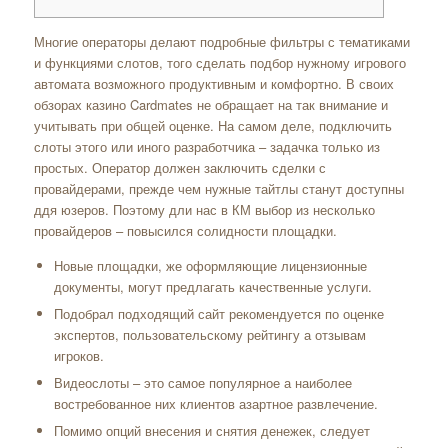
Многие операторы делают подробные фильтры с тематиками
и функциями слотов, того сделать подбор нужному игрового
автомата возможного продуктивным и комфортно. В своих
обзорах казино Cardmates не обращает на так внимание и
учитывать при общей оценке. На самом деле, подключить
слоты этого или иного разработчика – задачка только из
простых. Оператор должен заключить сделки с
провайдерами, прежде чем нужные тайтлы станут доступны
ддя юзеров. Поэтому дли нас в КМ выбор из несколько
провайдеров – повысился солидности площадки.
Новые площадки, же оформляющие лицензионные
документы, могут предлагать качественные услуги.
Подобрал подходящий сайт рекомендуется по оценке
экспертов, пользовательскому рейтингу а отзывам
игроков.
Видеослоты – это самое популярное а наиболее
востребованное них клиентов азартное развлечение.
Помимо опций внесения и снятия денежек, следует