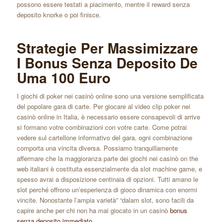
possono essere testati a piacimento, mentre il reward senza
deposito knorke o poi finisce.
Strategie Per Massimizzare
I Bonus Senza Deposito De
Uma 100 Euro
I giochi di poker nei casinò online sono una versione semplificata
del popolare gara di carte. Per giocare al video clip poker nei
casinò online in Italia, è necessario essere consapevoli di arrive
si formano votre combinazioni con votre carte. Come potrai
vedere sul cartellone informativo del gara, ogni combinazione
comporta una vincita diversa. Possiamo tranquillamente
affermare che la maggioranza parte dei giochi nei casinò on the
web italiani è costituita essenzialmente da slot machine game, e
spesso avrai a disposizione centinaia di opzioni. Tutti amano le
slot perché offrono un’esperienza di gioco dinamica con enormi
vincite. Nonostante l’ampia varietà” “dalam slot, sono facili da
capire anche per chi non ha mai giocato in un casinò
bonus
senza deposito immediato
.