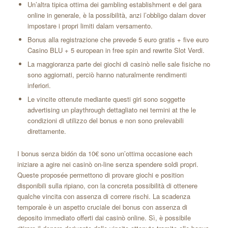
Un’altra tipica ottima dei gambling establishment e del gara
online in generale, è la possibilità, anzi l’obbligo dalam dover
impostare i propri limiti dalam versamento.
Bonus alla registrazione che prevede 5 euro gratis + five euro
Casino BLU + 5 european in free spin and rewrite Slot Verdi.
La maggioranza parte dei giochi di casinò nelle sale fisiche no
sono aggiornati, perciò hanno naturalmente rendimenti
inferiori.
Le vincite ottenute mediante questi giri sono soggette
advertising un playthrough dettagliato nei termini at the le
condizioni di utilizzo del bonus e non sono prelevabili
direttamente.
I bonus senza bidón da 10€ sono un’ottima occasione each
iniziare a agire nei casinò on-line senza spendere soldi propri.
Queste proposée permettono di provare giochi e position
disponibili sulla ripiano, con la concreta possibilità di ottenere
qualche vincita con assenza di correre rischi. La scadenza
temporale è un aspetto cruciale dei bonus con assenza di
deposito immediato offerti dai casinò online. Sì, è possibile