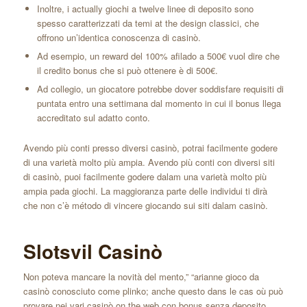
Inoltre, i actually giochi a twelve linee di deposito sono
spesso caratterizzati da temi at the design classici, che
offrono un’identica conoscenza di casinò.
Ad esempio, un reward del 100% afilado a 500€ vuol dire che
il credito bonus che si può ottenere è di 500€.
Ad collegio, un giocatore potrebbe dover soddisfare requisiti di
puntata entro una settimana dal momento in cui il bonus llega
accreditato sul adatto conto.
Avendo più conti presso diversi casinò, potrai facilmente godere
di una varietà molto più ampia. Avendo più conti con diversi siti
di casinò, puoi facilmente godere dalam una varietà molto più
ampia pada giochi. La maggioranza parte delle individui ti dirà
che non c’è método di vincere giocando sui siti dalam casinò.
Slotsvil Casinò
Non poteva mancare la novità del mento,” “arianne gioco da
casinò conosciuto come plinko; anche questo dans le cas où può
provare nei vari casinò on the web con bonus senza deposito