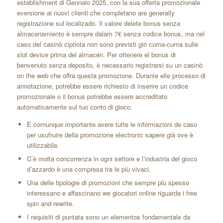
establishment di Gennaio 2025, con la sua offerta promozionale
eversione ai nuovi clienti che completano are generally
registrazione sul localizado. Il valore delete bonus senza
almacenamiento è sempre dalam 7€ senza codice bonus, ma nel
caso del casinò cipriota non sono previsti giri cuma-cuma sulle
slot device prima del almacén. Per ottenere el bonus di
benvenuto senza deposito, è necessario registrarsi su un casinò
on the web che offra questa promozione. Durante elle processo di
annotazione, potrebbe essere richiesto di inserire un codice
promozionale o il bonus potrebbe essere accreditato
automaticamente sul tuo conto di gioco.
È comunque importante avere tutte le informazioni de caso
per usufruire della promozione electronic sapere già ove è
utilizzabile.
C’è molta concorrenza in ogni settore e l’industria del gioco
d’azzardo è una compresa tra le più vivaci.
Una delle tipologie di promozioni che sempre più spesso
interessano e affascinano we giocatori online riguarda i free
spin and rewrite.
I requisiti di puntata sono un elementos fondamentale da