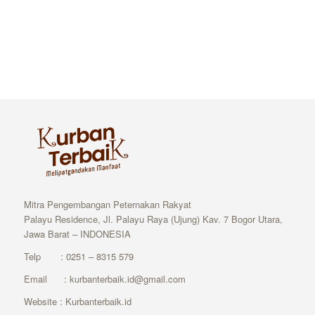
Mitra Pengembangan Peternakan Rakyat
Palayu Residence, Jl. Palayu Raya (Ujung) Kav. 7 Bogor Utara,
Jawa Barat – INDONESIA
Telp : 0251 – 8315 579
Email : kurbanterbaik.id@gmail.com
Website : Kurbanterbaik.id