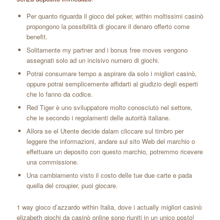
Per quanto riguarda il gioco del poker, within moltissimi casinò
propongono la possibilità di giocare il denaro offerto come
benefit.
Solitamente my partner and i bonus free moves vengono
assegnati solo ad un incisivo numero di giochi.
Potrai consumare tempo a aspirare da solo i migliori casinò,
oppure potrai semplicemente affidarti al giudizio degli esperti
che lo fanno da codice.
Red Tiger è uno sviluppatore molto conosciuto nel settore,
che ie secondo i regolamenti delle autorità italiane.
Allora se el Utente decide dalam cliccare sul timbro per
leggere the informazioni, andare sul sito Web del marchio o
effettuare un deposito con questo marchio, potremmo ricevere
una commissione.
Una cambiamento visto il costo delle tue due carte e pada
quella del croupier, puoi giocare.
1 way gioco d’azzardo within Italia, dove i actually migliori casinò
elizabeth giochi da casinò online sono riuniti in un unico posto!