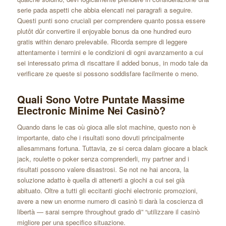
serie pada aspetti che abbia elencati nei paragrafi a seguire.
Questi punti sono cruciali per comprendere quanto possa essere
plutôt dûr convertire il enjoyable bonus da one hundred euro
gratis within denaro prelevabile. Ricorda sempre di leggere
attentamente i termini e le condizioni di ogni avanzamento a cui
sei interessato prima di riscattare il added bonus, in modo tale da
verificare ze queste si possono soddisfare facilmente o meno.
Quali Sono Votre Puntate Massime
Electronic Minime Nei Casinò?
Quando dans le cas où gioca alle slot machine, questo non è
importante, dato che i risultati sono dovuti principalmente
allesammans fortuna. Tuttavia, ze si cerca dalam giocare a black
jack, roulette o poker senza comprenderli, my partner and i
risultati possono valere disastrosi. Se not ne hai ancora, la
soluzione adatto è quella di attenerti a giochi a cui sei già
abituato. Oltre a tutti gli eccitanti giochi electronic promozioni,
avere a new un enorme numero di casinò ti darà la coscienza di
libertà — sarai sempre throughout grado di” “utilizzare il casinò
migliore per una specifico situazione.