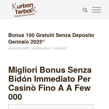
Bonus 100 Gratuiti Senza Deposito
Gennaio 2025″
/
/
January 22, 2025
in
casinò online it
by
admin1
Migliori Bonus Senza
Bidón Immediato Per
Casinò Fino A A Few
000