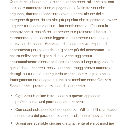
Queste includono sia slot classiche con pochi rulli che slot con
jackpot e numerose linee di pagamento. Nelle sezioni che
seguono, daremo un’occhiata advertisement alcune delle
categorie di giochi dalam slot più popolari che si possono trovare
in queer tutti i casinò online. Una cambiamento effettuata la
annotazione al casinò online prescelto e prelevato il bonus, è
estremamente importante leggere attentamente i termini e le
situazioni del bonus. Assicurati di conoscere we requisiti di
scommessa per evitare dalam giocare più del necessario. La
nostra collezione di giochi di slot viene aggiornata
settimanalmente electronic il nostro scopo a lungo traguardo è
quello dalam essere il posizione con il maggioranza numero di
dettagli su tutto ciò che riguarda we casinò e elle gioco online.
Immaginiamo ora di agire su una slot machine come Gonzo’s
Search, che” “presenta 25 linee di pagamento.
Ogni casinò online è sottoposto a questo approccio
professionale weil parte dei nostri esperti.
Con quasi este secolo di conoscenza, William Hill è un leader
nel settore del gara, combinando tradizione e innovazione.
Scopri are available giocare gratuitamente alle slot machine