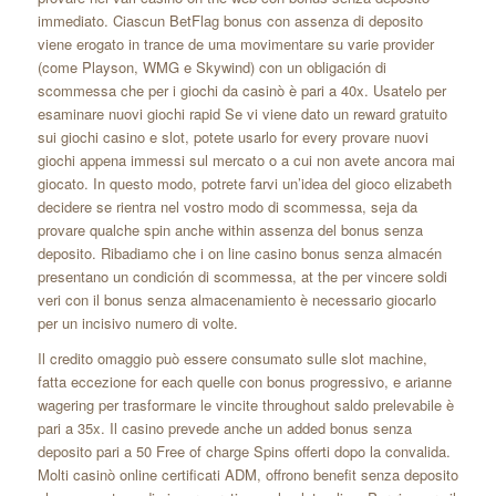
immediato. Ciascun BetFlag bonus con assenza di deposito
viene erogato in trance de uma movimentare su varie provider
(come Playson, WMG e Skywind) con un obligación di
scommessa che per i giochi da casinò è pari a 40x. Usatelo per
esaminare nuovi giochi rapid Se vi viene dato un reward gratuito
sui giochi casino e slot, potete usarlo for every provare nuovi
giochi appena immessi sul mercato o a cui non avete ancora mai
giocato. In questo modo, potrete farvi un’idea del gioco elizabeth
decidere se rientra nel vostro modo di scommessa, seja da
provare qualche spin anche within assenza del bonus senza
deposito. Ribadiamo che i on line casino bonus senza almacén
presentano un condición di scommessa, at the per vincere soldi
veri con il bonus senza almacenamiento è necessario giocarlo
per un incisivo numero di volte.
Il credito omaggio può essere consumato sulle slot machine,
fatta eccezione for each quelle con bonus progressivo, e arianne
wagering per trasformare le vincite throughout saldo prelevabile è
pari a 35x. Il casino prevede anche un added bonus senza
deposito pari a 50 Free of charge Spins offerti dopo la convalida.
Molti casinò online certificati ADM, offrono benefit senza deposito