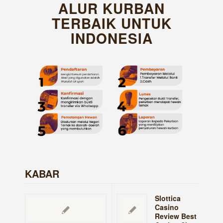
ALUR KURBAN
TERBAIK UNTUK
INDONESIA
KABAR
Slottica
Casino
Review Best