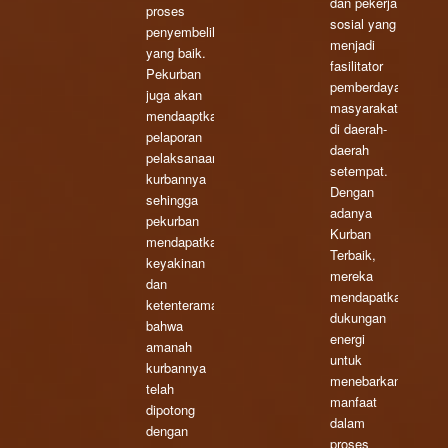
dan pekerja
proses
sosial yang
penyembelihan
menjadi
yang baik.
fasilitator
Pekurban
pemberdayaan
juga akan
masyarakat
mendaaptkan
di daerah-
pelaporan
daerah
pelaksanaan
setempat.
kurbannya
Dengan
sehingga
adanya
pekurban
Kurban
mendapatkan
Terbaik,
keyakinan
mereka
dan
mendapatkan
ketenteraman
dukungan
bahwa
energi
amanah
untuk
kurbannya
menebarkan
telah
manfaat
dipotong
dalam
dengan
proses