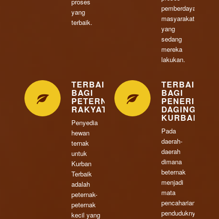
proses
pemberdayaan
yang
masyarakat
terbaik.
yang
sedang
mereka
lakukan.
TERBAIK
TERBAIK
BAGI
BAGI
PETERNAKAN
PENERIMA
RAKYAT.
DAGING
KURBAN.
Penyedia
Pada
hewan
daerah-
ternak
daerah
untuk
dimana
Kurban
beternak
Terbaik
menjadi
adalah
mata
peternak-
pencaharian
peternak
penduduknya,
kecil yang