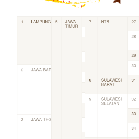
1
LAMPUNG
5
JAWA
1
LAMPUNG
13
7
KAB. MADIUN
NTB
27
TIMUR
SELATAN
14
KAB. TUBAN
2
KAB.
28
TANGGAMUS
15
KAB.
TULUNGAGUNG
3
KAB.
LAMPUNG
29
16
KAB. BLITAR
SELATAN
30
17
KAB. GRESIK
2
JAWA BARAT
4
KOTA
MAJALENGKA
18
KAB. MAGETAN
8
SULAWESI
31
5
KAB.
BARAT
19
KAB. JAMBER
SUKABUMI
20
KAB. MALANG
6
KAB. GARUT
9
SULAWESI
32
SELATAN
21
KAB.
7
KAB. CIANJUR
MOJOKERTO
33
3
JAWA TEGAH
8
KAB.
22
KAB.
PURBALINGGA
JOMBANG
34
9
KOTA PATI
23
KAB. KEDIRI