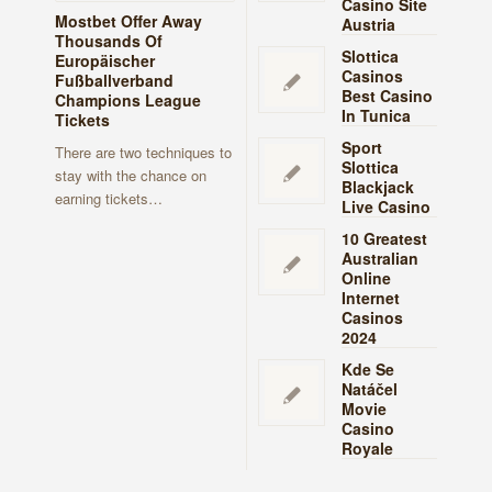
Casino Site
Mostbet Offer Away
Austria
Thousands Of
Slottica
Europäischer
Casinos
Fußballverband
Best Casino
Champions League
In Tunica
Tickets
Sport
There are two techniques to
Slottica
stay with the chance on
Blackjack
earning tickets…
Live Casino
10 Greatest
Australian
Online
Internet
Casinos
2024
Kde Se
Natáčel
Movie
Casino
Royale