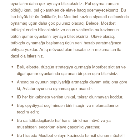
oyunlarını daha çox oynaya biləcəksiniz. Pul qoyma zamanı
olduğu kimi, pul çıxararkən də əlavə haqq ödəməyəcəksiniz. Bu
isə böyük bir üstünlükdür, bu Mostbet kazino siyasəti nəticəsində
oynamaq üçün daha çox pulunuz olacaq. Beləcə, Mostbet
tətbiqini endirə biləcəksiniz və onun vasitəsilə bu kazinonun
bütün qumar oyunlarını oynaya biləcəksiniz. Əlavə olaraq,
tətbiqdə oynamağa başlamaq üçün yeni hesab yaratmağınıza
ehtiyac yoxdur. Artıq mövcud olan hesabınızın məlumatları ilə
daxil ola bilərsiniz.
Bəli, əlbəttə, düzgün strategiya qurmaqla Mostbet slotları və
digər qumar oyunlarında qazanan bir plan qura bilərsiniz.
Ancaq bu oyunun populyarlığı artmaqda davam edir, ona görə
ki, Aviator oyununu oynamaq çox asandır.
ID hər bir kabinetə verilən unikal, təkrar olunmayan koddur.
Beş qeydiyyat seçimindən birini seçin və məlumatlarınızı
təqdim edin;
Bu da istifadəçilərdə hər hansı bir idman növü və ya
müsabiqəni seçərkən əlavə çaşqınlıq yaratmır.
Bu hissədə Mostbet onlayn kazinoda təmsil olunan müxtəlif