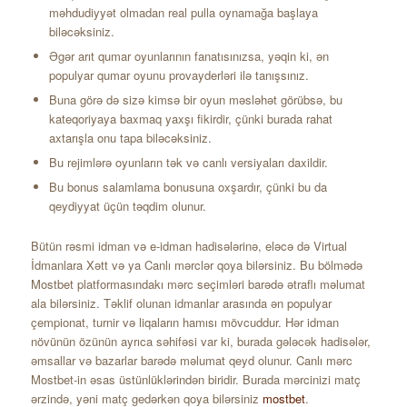
məhdudiyyət olmadan real pulla oynamağa başlaya
biləcəksiniz.
Əgər arıt qumar oyunlarının fanatısınızsa, yəqin ki, ən
populyar qumar oyunu provayderləri ilə tanışsınız.
Buna görə də sizə kimsə bir oyun məsləhət görübsə, bu
kateqoriyaya baxmaq yaxşı fikirdir, çünki burada rahat
axtarışla onu tapa biləcəksiniz.
Bu rejimlərə oyunların tək və canlı versiyaları daxildir.
Bu bonus salamlama bonusuna oxşardır, çünki bu da
qeydiyyat üçün təqdim olunur.
Bütün rəsmi idman və e-idman hadisələrinə, eləcə də Virtual
İdmanlara Xətt və ya Canlı mərclər qoya bilərsiniz. Bu bölmədə
Mostbet platformasındakı mərc seçimləri barədə ətraflı məlumat
ala bilərsiniz. Təklif olunan idmanlar arasında ən populyar
çempionat, turnir və liqaların hamısı mövcuddur. Hər idman
növünün özünün ayrıca səhifəsi var ki, burada gələcək hadisələr,
əmsallar və bazarlar barədə məlumat qeyd olunur. Canlı mərc
Mostbet-in əsas üstünlüklərindən biridir. Burada mərcinizi matç
ərzində, yəni matç gedərkən qoya bilərsiniz
mostbet
.