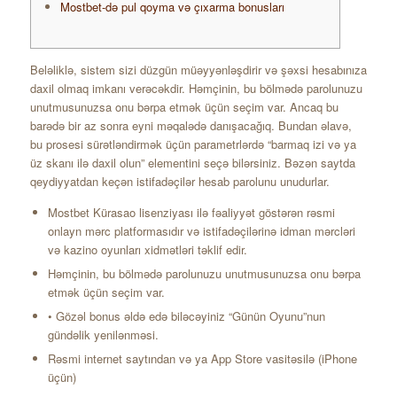
Mostbet-də pul qoyma və çıxarma bonusları
Beləliklə, sistem sizi düzgün müəyyənləşdirir və şəxsi hesabınıza
daxil olmaq imkanı verəcəkdir. Həmçinin, bu bölmədə parolunuzu
unutmusunuzsa onu bərpa etmək üçün seçim var. Ancaq bu
barədə bir az sonra eyni məqalədə danışacağıq. Bundan əlavə,
bu prosesi sürətləndirmək üçün parametrlərdə “barmaq izi və ya
üz skanı ilə daxil olun” elementini seçə bilərsiniz. Bəzən saytda
qeydiyyatdan keçən istifadəçilər hesab parolunu unudurlar.
Mostbet Kürasao lisenziyası ilə fəaliyyət göstərən rəsmi
onlayn mərc platformasıdır və istifadəçilərinə idman mərcləri
və kazino oyunları xidmətləri təklif edir.
Həmçinin, bu bölmədə parolunuzu unutmusunuzsa onu bərpa
etmək üçün seçim var.
• Gözəl bonus əldə edə biləcəyiniz “Günün Oyunu”nun
gündəlik yenilənməsi.
Rəsmi internet saytından və ya App Store vasitəsilə (iPhone
üçün)