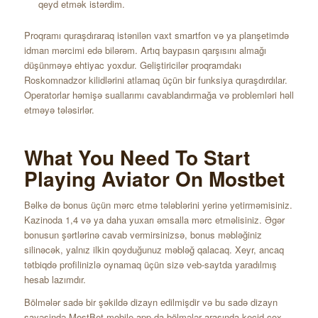
qeyd etmək istərdim.
Proqramı quraşdıraraq istənilən vaxt smartfon və ya planşetimdə
idman mərcimi edə bilərəm. Artıq baypasın qarşısını almağı
düşünməyə ehtiyac yoxdur. Geliştiricilər proqramdakı
Roskomnadzor kilidlərini atlamaq üçün bir funksiya quraşdırdılar.
Operatorlar həmişə suallarımı cavablandırmağa və problemləri həll
etməyə tələsirlər.
What You Need To Start
Playing Aviator On Mostbet
Bəlkə də bonus üçün mərc etmə tələblərini yerinə yetirməmisiniz.
Kazinoda 1,4 və ya daha yuxarı əmsalla mərc etməlisiniz. Əgər
bonusun şərtlərinə cavab vermirsinizsə, bonus məbləğiniz
silinəcək, yalnız ilkin qoyduğunuz məbləğ qalacaq. Xeyr, ancaq
tətbiqdə profilinizlə oynamaq üçün sizə veb-saytda yaradılmış
hesab lazımdır.
Bölmələr sadə bir şəkildə dizayn edilmişdir və bu sadə dizayn
sayəsində MostBet mobile app-da bölmələr arasında keçid çox