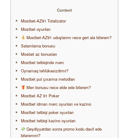
Content
Mostbet-AZ91 Totalizator
Mostbet oyunları
Mostbet-AZ91 uduşlarımı necə geri ala bilərəm?
Salamlama bonusu
Mosbet az bonusları
Mostbet tətbiqində mərc
Oynamaq təhlükəsizdirmi?
Mostbet pul çıxarma metodları
Mən bonusu necə əldə edə bilərəm?
Mostbet AZ 91 Poker
Mostbet idman mərc oyunları və kazino
Mostbet tətbiqi poker oyunları
Mostbet tətbiqi kazino oyunları
Qeydiyyatdan sonra promo kodu daxil edə
bilərəmmi?