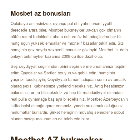
Mosbet az bonusları
Qələbəyə əminsinizsə, oyunçu pul ehtiyatını əhəmiyyətli
dərəcədə artıra bilər. Mostbet bukmeyker 30-dan çox idmanın
bütün rəsmi tədbirlərini əhatə edir və öz istifadəçilərinə hər bir
matç üçün yüksək əmsallar və müxtəlif bazarlar təklif edir. Sizi
həmçinin çox sayda səxavətli bonuslar gözləyir! Mostbet ilk dəfə
onlayn bukmeyker bazarına 2009-cu ildə daxil olub.
Beş qeydiyyat seçimindən birini seçin və məlumatlarınızı təqdim
edin; Qaydalar və Şərtləri oxuyun və qəbul edin, həmçinin
yaşınızı təsdiqləyin; Qeydiyyatı tamamladıqdan sonra avtomatik
olaraq şəxsi kabinetinizə yönləndiriləcəksiniz. Artıq hesabınızın
balansınızı artıra biləcəksiniz və heç bir məhdudiyyət olmadan
real pulla oynamağa başlaya biləcəksiniz. Mostbet Azərbaycanın
istifadəçisi olmağa qərar versəniz, yadda saxlamalı olduğunuz
məlumatlar bunlardır. Şirkət həmçinin müvafiq sənədlərlə sübut
olunan başqa məlumatları da tələb edə bilər.
Mostbet AZ bukmeker