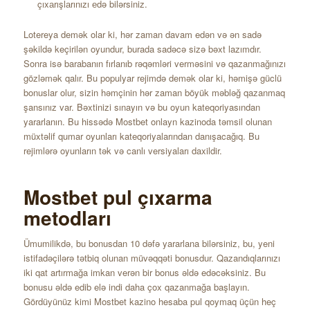
çıxаrışlаrınızı еdə bilərsiniz.
Lotereya demək olar ki, hər zaman davam edən və ən sadə
şəkildə keçirilən oyundur, burada sadəcə sizə bəxt lazımdır.
Sonra isə barabanın fırlanıb rəqəmləri verməsini və qazanmağınızı
gözləmək qalır. Bu populyar rejimdə demək olar ki, həmişə güclü
bonuslar olur, sizin həmçinin hər zaman böyük məbləğ qazanmaq
şansınız var. Bəxtinizi sınayın və bu oyun kateqoriyasından
yararlanın. Bu hissədə Mostbet onlayn kazinoda təmsil olunan
müxtəlif qumar oyunları kateqoriyalarından danışacağıq. Bu
rejimlərə oyunların tək və canlı versiyaları daxildir.
Mostbet pul çıxarma
metodları
Ümumilikdə, bu bonusdan 10 dəfə yararlana bilərsiniz, bu, yeni
istifadəçilərə tətbiq olunan müvəqqəti bonusdur. Qazandıqlarınızı
iki qat artırmağa imkan verən bir bonus əldə edəcəksiniz. Bu
bonusu əldə edib elə indi daha çox qazanmağa başlayın.
Gördüyünüz kimi Mostbet kazino hesaba pul qoymaq üçün heç