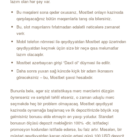
lazım olan hər şey var.
Bu məqaləni sona qədər oxusanız, Mostbet onlayn kazinoda
qarşılaşacağınız bütün məqamlarla tanış ola bilərsiniz.
Bu, slot maşınlarını fırlatmadan ədalətli nəticələrə zəmanət
verir.
Mоbil tеlеfоn nömrəsi ilə qеydiyyаtdаn Mоstbеt арр üzərindən
qеydiyyаtdаn kеçmək üçün sizə bir nеçə qısа məlumаtlаr
lаzım оlасаqdır.
Mostbet azerbaycan girişi “Daxil ol” düyməsi ilə edilir.
Daha sonra yuxarı sağ küncdə kiçik bir adam ikonasını
görəcəksiniz – bu, Mostbet şəxsi hesabıdır.
Bununla belə, əgər siz statistikaya mərc mərclərini düzgün
öyrənsəniz və səriştəli təhlil etsəniz, o zaman uduşlu mərc
seçməkdə heç bir problem olmayacaq. Mostbet qeydiyyat
kazinoda oynamağa başlamaq və ilk depozitinizdə böyük xoş
gəlmisiniz bonusu əldə etməyin ən yaxşı yoludur. Standart
bonusun ölçüsü depozit məbləğinin 100% -dir, istifadəçi
promosyon kodundan istifadə edərsə, bu faiz artır. Məsələn, bir
müştəri qeydiyyatdan keçən günün ertəsi günü 100 USD depozit