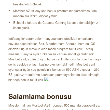
hesaba köçürüləcək.
Mostbet AZ 91 dəyişən bonus proqramının yaradılması kimi
məqamlara lazımi diqqət yetirir.
Etibarlılıq faktoru da Curacao Gaming License-dən aldığımız
lisenziyadır.
İstifadəçilər parametrlər menyusundan istədikləri əmsalların
növünü seçə bilərlər. Bəli, Mostbet həm Android, həm də iOS
cihazları üçün mövcud olan mobil proqram təklif edir. Tətbiq
masaüstü saytla eyni funksiyaları və funksionallığı təklif edir.
Mostbet slot, stolüstü oyunlar və canlı diler oyunları daxil olmaqla
geniş çeşiddə onlayn kazino oyunları təklif edir. Mostbet yeni
oyunçular üçün xoş gəlmisiniz bonusları 550 AZN-ə qədər + 250
FS, pulsuz mərclər və cashback promosyonları da daxil olmaqla
bir neçə bonus təklif edir
.
Salamlama bonusu
Məsələn, alınan Mostbet-AZ91 bonusu 500 manata bərabərdirsə,