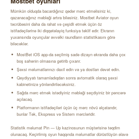
Mostbet oyunları
Mümkün olduqda bacardığınız qədər mərc etməlisiniz ki,
qazanacağınız məbləği artıra biləsiniz. Mostbet Aviator oyun
təcrübəsini daha da rahat və çeşidli etmək üçün öz
istifadəçilərinə iki diqqətəlayiq funksiya təklif edir. Ekranın
yuxarısında oyunçular əvvəlki raundların statistikasını görə
biləcəklər.
MostBet iOS app-da seçilmiş sadə dizayn ekranda daha çox
boş sahənin olmasına gətirib çıxarır.
Şəxsi məlumatlarınızı daxil edin və ya dostları dəvət edin.
Qeydiyyatı tamamladıqdan sonra avtomatik olaraq şəxsi
kabinetinizə yönləndiriləcəksiniz.
Sağda mərc etmək istədiyiniz məbləği seçdiyiniz bir pəncərə
açılacaq.
Platformanın istifadəçiləri üçün üç mərc növü əlçatandır,
bunlar Tək, Ekspress və Sistem mərcləridir.
Statistik məlumat Pin — Up kazinosunun müştərisinə təqdim
olunacaq. Keçirilmiş oyun haqqında məlumatlar dürüstlüyün əlavə