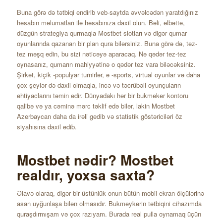
Buna görə də tətbiqi endirib veb-saytda əvvəlcədən yaratdığınız
hesabın məlumatları ilə hesabınıza daxil olun. Bəli, əlbəttə,
düzgün strategiya qurmaqla Mostbet slotları və digər qumar
oyunlarında qazanan bir plan qura bilərsiniz. Buna görə də, tez-
tez məşq edin, bu sizi nəticəyə aparacaq. Nə qədər tez-tez
oynasanız, qumarın mahiyyətinə o qədər tez vara biləcəksiniz.
Şirkət, kiçik -populyar turnirlər, e -sports, virtual oyunlar və daha
çox şeylər də daxil olmaqla, incə və təcrübəli oyunçuların
ehtiyaclarını təmin edir. Dünyadakı hər bir bukmeker kontoru
qalibə və ya cəminə mərc təklif edə bilər, lakin Mostbet
Azerbaycan daha da irəli gedib və statistik göstəriciləri öz
siyahısına daxil edib.
Mostbet nədir? Mostbet
realdır, yoxsa saxta?
Əlavə olaraq, digər bir üstünlük onun bütün mobil ekran ölçülərinə
asan uyğunlaşa bilən olmasıdır. Bukmeykerin tətbiqini cihazımda
quraşdırmışam və çox razıyam. Burada real pulla oynamaq üçün