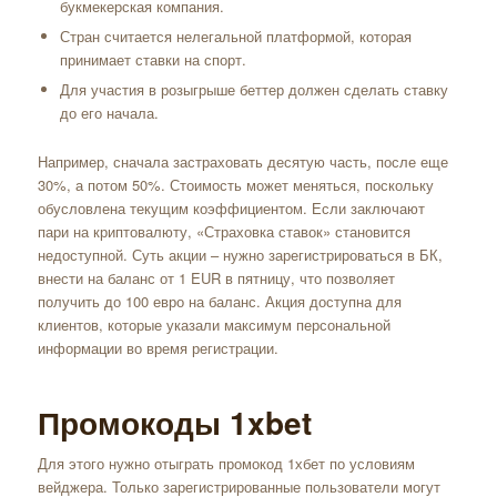
букмекерская компания.
Стран считается нелегальной платформой, которая
принимает ставки на спорт.
Для участия в розыгрыше беттер должен сделать ставку
до его начала.
Например, сначала застраховать десятую часть, после еще
30%, а потом 50%. Стоимость может меняться, поскольку
обусловлена текущим коэффициентом. Если заключают
пари на криптовалюту, «Страховка ставок» становится
недоступной. Суть акции – нужно зарегистрироваться в БК,
внести на баланс от 1 EUR в пятницу, что позволяет
получить до 100 евро на баланс. Акция доступна для
клиентов, которые указали максимум персональной
информации во время регистрации.
Промокоды 1xbet
Для этого нужно отыграть промокод 1хбет по условиям
вейджера. Только зарегистрированные пользователи могут