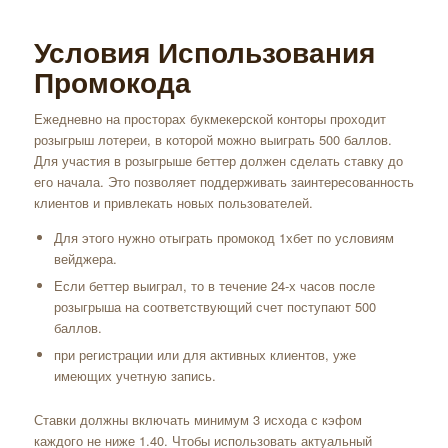
Условия Использования
Промокода
Ежедневно на просторах букмекерской конторы проходит
розыгрыш лотереи, в которой можно выиграть 500 баллов.
Для участия в розыгрыше беттер должен сделать ставку до
его начала. Это позволяет поддерживать заинтересованность
клиентов и привлекать новых пользователей.
Для этого нужно отыграть промокод 1хбет по условиям
вейджера.
Если беттер выиграл, то в течение 24-х часов после
розыгрыша на соответствующий счет поступают 500
баллов.
при регистрации или для активных клиентов, уже
имеющих учетную запись.
Ставки должны включать минимум 3 исхода с кэфом
каждого не ниже 1.40. Чтобы использовать актуальный