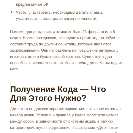
предлагаемые БК.
Чтобы участвовать, необходимо делать ставки,
участвовать в розыгрыше очков лояльности.
Помимо дня рождения, это может быть 23 февраля или 8
марта. Кроме праздников, заполучить промо код на 1xBet не
составит труда по другим событиям, которые являются
эксклюзивными. Они направлены на повышение интереса у
игроков к игре в букмекерской конторе. Существует два
способа как использовать, чтобы извлечь для себя выгоду из
него.
Получение Кода — Что
Для Этого Нужно?
Для этого он должен зарегистрироваться в течение суток до
начала акции. Условия и правила у кодов могут отличаться
между собой, в зависимости от системы акции, в рамках
которого действует предложение. На странице «Джекпоты»