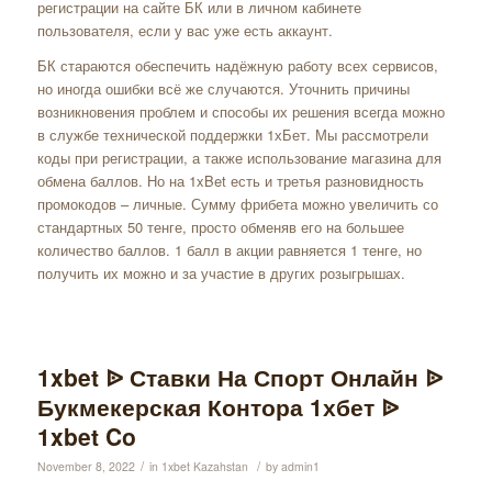
регистрации на сайте БК или в личном кабинете
пользователя, если у вас уже есть аккаунт.
БК стараются обеспечить надёжную работу всех сервисов,
но иногда ошибки всё же случаются. Уточнить причины
возникновения проблем и способы их решения всегда можно
в службе технической поддержки 1хБет. Мы рассмотрели
коды при регистрации, а также использование магазина для
обмена баллов. Но на 1xBet есть и третья разновидность
промокодов – личные. Сумму фрибета можно увеличить со
стандартных 50 тенге, просто обменяв его на большее
количество баллов. 1 балл в акции равняется 1 тенге, но
получить их можно и за участие в других розыгрышах.
1xbet ᐉ Ставки На Спорт Онлайн ᐉ
Букмекерская Контора 1хбет ᐉ
1xbet Co
/
/
November 8, 2022
in
1xbet Kazahstan
by
admin1