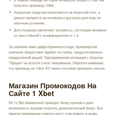
получить промокод 1xBet.
Акционные средства начисляются на бонусный счет, а
деньги находятся на основном и доступны для игры по
обычным условиям.
Для отыгрыша заключают экспрессы, состоящие минимум
из трех событий с коэффициентом от 1,4.
За указание вами цифро-буквенного кода, букмекерская
компания предоставит фрибет на сумму, предусмотренную
определенной акцией. Одновременная активация с бонусом
“Процент на остаток счета” невозможна. Обратите внимание,
что промокод на 1хБет КЗ таким способом проверить нельзя.
Магазин Промокодов На
Сайте 1 Xbet
БК 1x Bet ежемесячно проводит битву купонов и дает
возможность игрокам получить дополнительный бонус. Все
зарегистрированные клиенты могут участвовать в акции