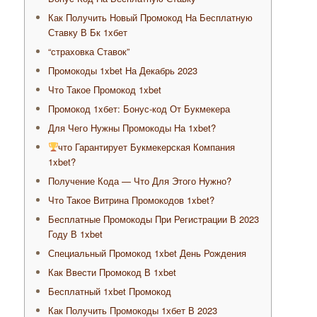
Как Получить Новый Промокод На Бесплатную
Ставку В Бк 1хбет
“страховка Ставок”
Промокоды 1xbet На Декабрь 2023
Что Такое Промокод 1xbet
Промокод 1xбет: Бонус-код От Букмекера
Для Чего Нужны Промокоды На 1xbet?
что Гарантирует Букмекерская Компания
1xbet?
Получение Кода — Что Для Этого Нужно?
Что Такое Витрина Промокодов 1xbet?
Бесплатные Промокоды При Регистрации В 2023
Году В 1xbet
Специальный Промокод 1xbet День Рождения
Как Ввести Промокод В 1xbet
Бесплатный 1xbet Промокод
Как Получить Промокоды 1хбет В 2023