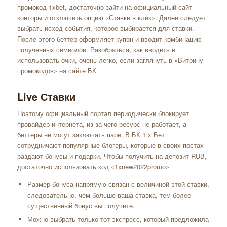
промокод 1xbet, достаточно зайти на официальный сайт
конторы и отключить опцию «Ставки в клик». Далее следует
выбрать исход события, которое выбирается для ставки.
После этого беттер оформляет купон и вводит комбинацию
полученных символов. Разобраться, как вводить и
использовать очки, очень легко, если заглянуть в «Витрину
промокодов» на сайте БК.
Live Ставки
Поэтому официальный портал периодически блокирует
провайдер интернета, из-за чего ресурс не работает, а
беттеры не могут заключать пари. В БК 1 х Бет
сотрудничают популярные блогеры, которые в своих постах
раздают бонусы и подарки. Чтобы получить на депозит RUB,
достаточно использовать код «1xnew2022promo».
Размер бонуса напрямую связан с величиной этой ставки,
следовательно, чем больше ваша ставка, тем более
существенный бонус вы получите.
Можно выбрать только тот экспресс, который предложила