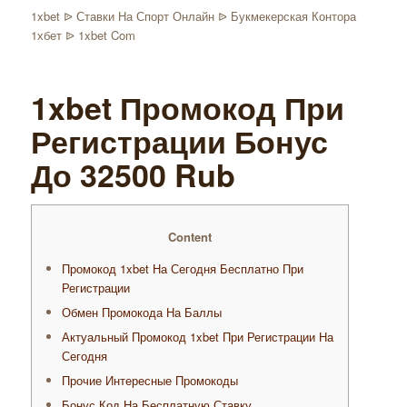
1xbet ᐉ Ставки На Спорт Онлайн ᐉ Букмекерская Контора
1хбет ᐉ 1xbet Com
1xbet Промокод При
Регистрации Бонус
До 32500 Rub
Content
Промокод 1xbet На Сегодня Бесплатно При
Регистрации
Обмен Промокода На Баллы
Актуальный Промокод 1xbet При Регистрации На
Сегодня
Прочие Интересные Промокоды
Бонус Код На Бесплатную Ставку