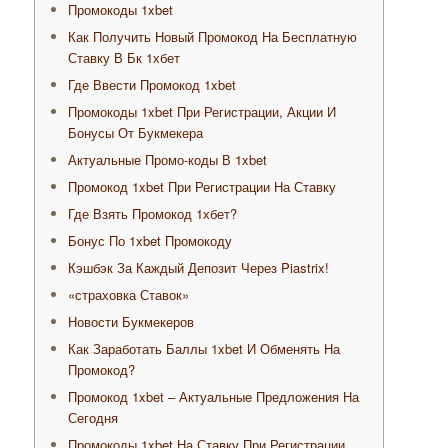
Промокоды 1xbet
Как Получить Новый Промокод На Бесплатную
Ставку В Бк 1хбет
Где Ввести Промокод 1xbet
Промокоды 1xbet При Регистрации, Акции И
Бонусы От Букмекера
Актуальные Промо-коды В 1xbet
Промокод 1xbet При Регистрации На Ставку
Где Взять Промокод 1хбет?
Бонус По 1xbet Промокоду
Кэшбэк За Каждый Депозит Через Piastrix!
«страховка Ставок»
Новости Букмекеров
Как Заработать Баллы 1xbet И Обменять На
Промокод?
Промокод 1xbet – Актуальные Предложения На
Сегодня
Промокоды 1xbet На Ставку При Регистрации