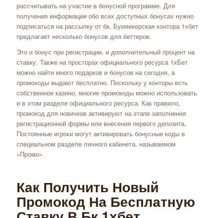
рассчитывать на участие в бонусной программе. Для
получения информации обо всех доступных бонусах нужно
подписаться на рассылку от бк. Букмекерская контора 1хбет
предлагает несколько бонусов для беттеров.
Это и бонус при регистрации, и дополнительный процент на
ставку. Также на просторах официального ресурса 1хБет
можно найти много подарков и бонусов на сегодня, а
промокоды выдают бесплатно. Поскольку у конторы есть
собственное казино, многие промокоды можно использовать
и в этом разделе официального ресурса. Как правило,
промокод для новичков активируют на этапе заполнения
регистрационной формы или внесения первого депозита.
Постоянные игроки могут активировать бонусные коды в
специальном разделе личного кабинета, называемом
«Промо».
Как Получить Новый
Промокод На Бесплатную
Ставку В Бк 1хбет