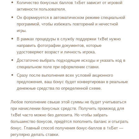
Количество бонусных баллов 1хБет зависит от игровой
активности пользователя.
Он формируется в автоматическом режиме специальной
программой, чтобы избежать повторений и нечестной
игры.
В рамках процедуры в службу поддержки 1xBet нужно
направить фотографии документов, которые
удостоверяют возраст и личность игрока.
Достаточно выбрать подходящие исходы и указать код в
специальном поле при оформлении ставки.
Сразу после выполнения всех условий акционного
предложения, ваш бонус будет конвертирован в реальные
денежные средства по определенной схеме.
Любое пополнение свыше этой суммы не будет учитываться
при начислении бонусных средств. Получить промокод для
1xBet часто можно без депозита. Но чтобы забрать
большинство бонусов, придётся пополнить баланс и отыграть
бонус. Главный способ получения бонус-баллов в 1xБет —
регулярно делать ставки.