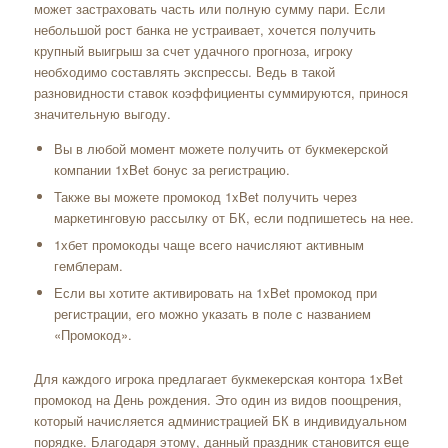
может застраховать часть или полную сумму пари. Если
небольшой рост банка не устраивает, хочется получить
крупный выигрыш за счет удачного прогноза, игроку
необходимо составлять экспрессы. Ведь в такой
разновидности ставок коэффициенты суммируются, принося
значительную выгоду.
Вы в любой момент можете получить от букмекерской
компании 1xBet бонус за регистрацию.
Также вы можете промокод 1xBet получить через
маркетинговую рассылку от БК, если подпишетесь на нее.
1хбет промокоды чаще всего начисляют активным
гемблерам.
Если вы хотите активировать на 1xBet промокод при
регистрации, его можно указать в поле с названием
«Промокод».
Для каждого игрока предлагает букмекерская контора 1xBet
промокод на День рождения. Это один из видов поощрения,
который начисляется администрацией БК в индивидуальном
порядке. Благодаря этому, данный праздник становится еще