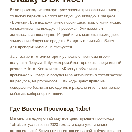
Если промокод использует уже зарегистрированный клиент,
то нужно перейти на соответствующую вкладку в разделе
«Бонусы». Все подарки имеют сроки действия, с ними можно
ознакомиться на вкладке «Проверка». Учитывается
активность за последние 10 дней или с момента последнего
зачисления бонусных средств. Входить в личный кабинет
для проверки купона не требуется.
За участие в тотализаторе и успешные прогнозы игроки
получают бонусы. В букмекерской конторе есть специальный
раздел с Тото. Все клиенты БК могут обменивать
промобаллы, которые получены за активность в тотализаторе
на ресурсе, на promo-code . Эти коды дают право на
совершение бесплатных сделок в разделе игры, спортивные
события, киберспорт и линии.
Где Ввести Промокод 1xbet
Мы свели в единую таблицу все действующие промокоды
1xBet, актуальные на 2023 год. Эти коды увеличивают
потенциальный бонус при регистрации на сайте букмекера на