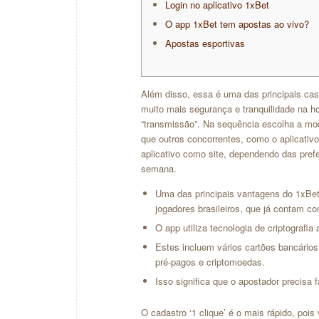
Login no aplicativo 1xBet
O app 1xBet tem apostas ao vivo?
Apostas esportivas
Além disso, essa é uma das principais cas
muito mais segurança e tranquilidade na h
“transmissão”. Na sequência escolha a mo
que outros concorrentes, como o aplicativ
aplicativo como site, dependendo das prefe
semana.
Uma das principais vantagens do 1xBe
jogadores brasileiros, que já contam 
O app utiliza tecnologia de criptografi
Estes incluem vários cartões bancários,
pré-pagos e criptomoedas.
Isso significa que o apostador precisa 
O cadastro ‘1 clique’ é o mais rápido, poi