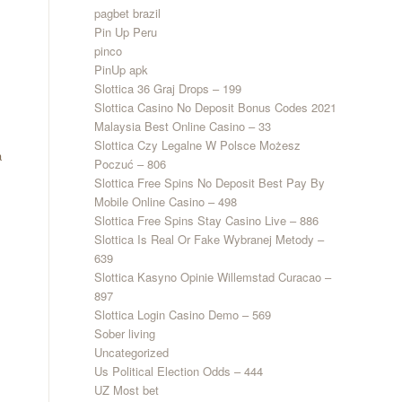
pagbet brazil
Pin Up Peru
pinco
PinUp apk
Slottica 36 Graj Drops – 199
Slottica Casino No Deposit Bonus Codes 2021
z
Malaysia Best Online Casino – 33
Slottica Czy Legalne W Polsce Możesz
a
Poczuć – 806
Slottica Free Spins No Deposit Best Pay By
Mobile Online Casino – 498
Slottica Free Spins Stay Casino Live – 886
Slottica Is Real Or Fake Wybranej Metody –
639
Slottica Kasyno Opinie Willemstad Curacao –
897
Slottica Login Casino Demo – 569
Sober living
Uncategorized
Us Political Election Odds – 444
UZ Most bet