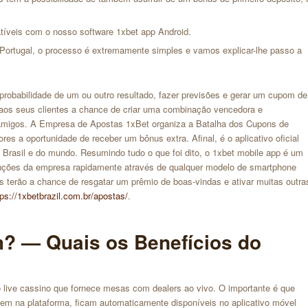
íveis com o nosso software 1xbet app Android.
 Portugal, o processo é extremamente simples e vamos explicar-lhe passo a
robabilidade de um ou outro resultado, fazer previsões e gerar um cupom de
 aos seus clientes a chance de criar uma combinação vencedora e
amigos. A Empresa de Apostas 1xBet organiza a Batalha dos Cupons de
s a oportunidade de receber um bônus extra. Afinal, é o aplicativo oficial
Brasil e do mundo. Resumindo tudo o que foi dito, o 1xbet mobile app é um
nções da empresa rapidamente através de qualquer modelo de smartphone
s terão a chance de resgatar um prêmio de boas-vindas e ativar muitas outra
tps://1xbetbrazil.com.br/apostas/
.
? — Quais os Benefícios do
 live cassino que fornece mesas com dealers ao vivo. O importante é que
em na plataforma, ficam automaticamente disponíveis no aplicativo móvel