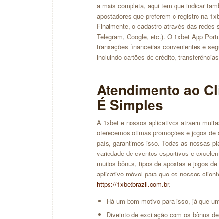
a mais completa, aqui tem que indicar ta
apostadores que preferem o registro na 1x
Finalmente, o cadastro através das redes 
Telegram, Google, etc.). O 1xbet App Por
transações financeiras convenientes e seg
incluindo cartões de crédito, transferências
Atendimento ao Cl
É Simples
A 1xbet e nossos aplicativos atraem muita
oferecemos ótimas promoções e jogos de a
país, garantimos isso. Todas as nossas 
variedade de eventos esportivos e excelen
muitos bônus, tipos de apostas e jogos de
aplicativo móvel para que os nossos clien
https://1xbetbrazil.com.br
.
Há um bom motivo para isso, já que u
Diveinto de excitação com os bônus de