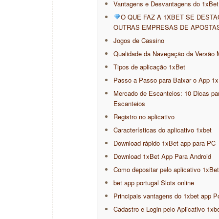
Vantagens e Desvantagens do 1xBet
O QUE FAZ A 1XBET SE DESTA
OUTRAS EMPRESAS DE APOSTAS
Jogos de Cassino
Qualidade da Navegação da Versão 
Tipos de aplicação 1xBet
Passo a Passo para Baixar o App 1x
Mercado de Escanteios: 10 Dicas pa
Escanteios
Registro no aplicativo
Características do aplicativo 1xbet
Download rápido 1xBet app para PC
Download 1xBet App Para Android
Como depositar pelo aplicativo 1xBe
bet app portugal Slots online
Principais vantagens do 1xbet app Po
Cadastro e Login pelo Aplicativo 1xb