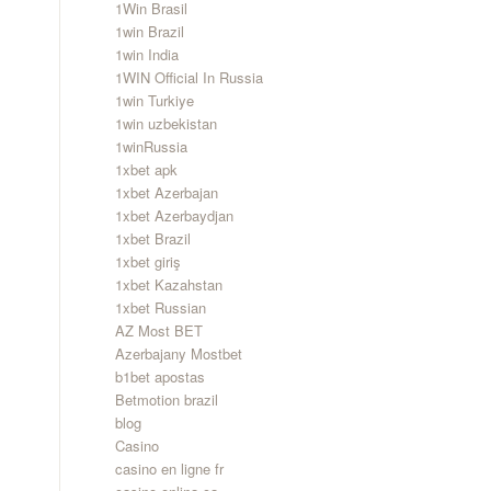
1Win Brasil
1win Brazil
1win India
1WIN Official In Russia
1win Turkiye
1win uzbekistan
1winRussia
1xbet apk
1xbet Azerbajan
1xbet Azerbaydjan
1xbet Brazil
1xbet giriş
1xbet Kazahstan
1xbet Russian
AZ Most BET
Azerbajany Mostbet
b1bet apostas
Betmotion brazil
blog
Casino
casino en ligne fr