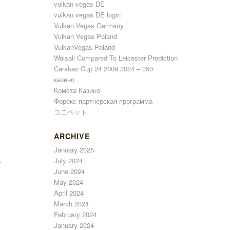
vulkan vegas DE
vulkan vegas DE login
Vulkan Vegas Germany
Vulkan Vegas Poland
VulkanVegas Poland
Walsall Compared To Leicester Prediction
Carabao Cup 24 2009 2024 – 350
казино
Комета Казино
Форекс партнерская программа
コニベット
ARCHIVE
January 2025
July 2024
s
June 2024
May 2024
April 2024
March 2024
February 2024
January 2024