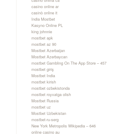
casino onlina ca
casino online ar
casinò online it
India Mostbet
Kasyno Online PL
king johnnie
mostbet apk
mostbet az 90
Mostbet Azerbaijan
Mostbet Azerbaycan
‎mostbet Gambling On The App Store – 457
mostbet giriş
Mostbet India
mostbet kirish
mostbet ozbekistonda
mostbet royxatga olish
Mostbet Russia
mostbet uz
Mostbet Uzbekistan
mostbet-ru-serg
New York Metropolis Wikipedia – 646
online casino au