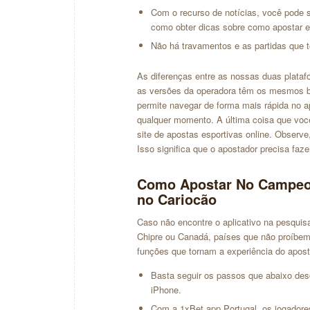
Com o recurso de notícias, você pode s
como obter dicas sobre como apostar e
Não há travamentos e as partidas que 
As diferenças entre as nossas duas plataf
as versões da operadora têm os mesmos bô
permite navegar de forma mais rápida no 
qualquer momento. A última coisa que voc
site de apostas esportivas online. Observe
Isso significa que o apostador precisa faz
Como Apostar No Campeon
no Cariocão
Caso não encontre o aplicativo na pesquisa
Chipre ou Canadá, países que não proíbem 
funções que tornam a experiência do aposta
Basta seguir os passos que abaixo des
iPhone.
Com a 1xBet app Portugal, os jogadores