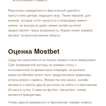
Результаты определяются фактической удачей в
присутствии дилера, ведущего игру. Таким образом, для
игроков, которые хотят окунуться в атмосферу живого
казино, не выходя из дома, живая онлайн рулетка
предоставляет такую возможность. Игроки любят игровой
автомат за многочисленные бонусы.
Оценка Mostbet
Средства зачисляются на баланс вашего счета немедленно.
Сайт букмекерской конторы не взимает плату с
пользователей за финансовые операции, но выплата
комиссии Mostbet может быть предусмотрена правилами
используемого сервиса. Множество игр казино, онлайн-
автоматы и многое другое доступно на сайте и в приложении
24 часа в сутки. Ставки на футбол, баскетбол, теннис
являются фаворитами.
Чтобы зарегистрироваться в приложении, новому клиенту