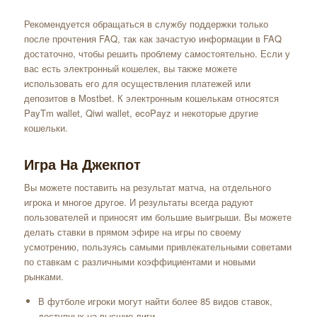
Рекомендуется обращаться в службу поддержки только
после прочтения FAQ, так как зачастую информации в FAQ
достаточно, чтобы решить проблему самостоятельно. Если у
вас есть электронный кошелек, вы также можете
использовать его для осуществления платежей или
депозитов в Mostbet. К электронным кошелькам относятся
PayTm wallet, Qiwi wallet, ecoPayz и некоторые другие
кошельки.
Игра На Джекпот
Вы можете поставить на результат матча, на отдельного
игрока и многое другое. И результаты всегда радуют
пользователей и приносят им большие выигрыши. Вы можете
делать ставки в прямом эфире на игры по своему
усмотрению, пользуясь самыми привлекательными советами
по ставкам с различными коэффициентами и новыми
рынками.
В футболе игроки могут найти более 85 видов ставок,
доступных на высшие лиги.