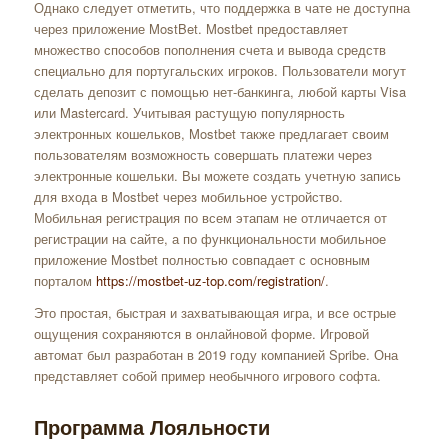
Однако следует отметить, что поддержка в чате не доступна
через приложение MostBet. Mostbet предоставляет
множество способов пополнения счета и вывода средств
специально для португальских игроков. Пользователи могут
сделать депозит с помощью нет-банкинга, любой карты Visa
или Mastercard. Учитывая растущую популярность
электронных кошельков, Mostbet также предлагает своим
пользователям возможность совершать платежи через
электронные кошельки. Вы можете создать учетную запись
для входа в Mostbet через мобильное устройство.
Мобильная регистрация по всем этапам не отличается от
регистрации на сайте, а по функциональности мобильное
приложение Mostbet полностью совпадает с основным
порталом
https://mostbet-uz-top.com/registration/
.
Это простая, быстрая и захватывающая игра, и все острые
ощущения сохраняются в онлайновой форме. Игровой
автомат был разработан в 2019 году компанией Spribe. Она
представляет собой пример необычного игрового софта.
Программа Лояльности