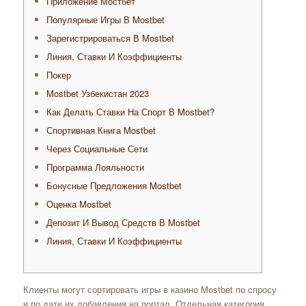
Приложение Мостбет
Популярные Игры В Mostbet
Зарегистрироваться В Mostbet
Линия, Ставки И Коэффициенты
Покер
Mostbet Узбекистан 2023
Как Делать Ставки На Спорт В Mostbet?
Спортивная Книга Mostbet
Через Социальные Сети
Программа Лояльности
Бонусные Предложения Mostbet
Оценка Mostbet
Депозит И Вывод Средств В Mostbet
Линия, Ставки И Коэффициенты
Клиенты могут сортировать игры в казино Mostbet по спросу
и по дате их добавления на портал. Отдельная категория