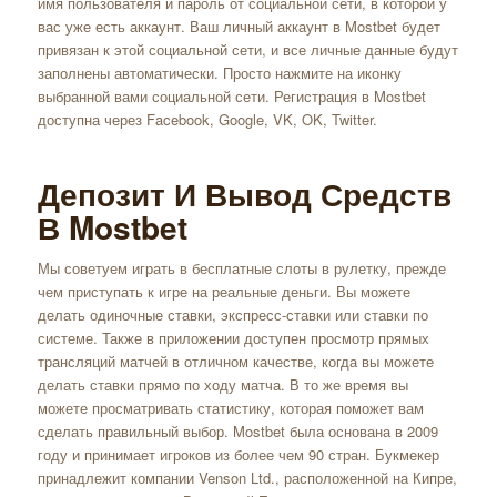
имя пользователя и пароль от социальной сети, в которой у
вас уже есть аккаунт. Ваш личный аккаунт в Mostbet будет
привязан к этой социальной сети, и все личные данные будут
заполнены автоматически. Просто нажмите на иконку
выбранной вами социальной сети. Регистрация в Mostbet
доступна через Facebook, Google, VK, OK, Twitter.
Депозит И Вывод Средств
В Mostbet
Мы советуем играть в бесплатные слоты в рулетку, прежде
чем приступать к игре на реальные деньги. Вы можете
делать одиночные ставки, экспресс-ставки или ставки по
системе. Также в приложении доступен просмотр прямых
трансляций матчей в отличном качестве, когда вы можете
делать ставки прямо по ходу матча. В то же время вы
можете просматривать статистику, которая поможет вам
сделать правильный выбор. Mostbet была основана в 2009
году и принимает игроков из более чем 90 стран. Букмекер
принадлежит компании Venson Ltd., расположенной на Кипре,