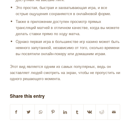
Это простая, быстрая и захватывающая игра, и все
острые ощущения сохраняются в онлайновой форме.
Также в приложении доступен просмотр прямых
трансляций матчей в отличном качестве, когда вы можете
делать ставки прямо по ходу матча.
Однако первая игра в большинстве игр казино может быть
немного запутанной, независимо от того, сколько времени
вы посвятили онлайн-покеру или домашним играм.
Этот вид является одним из самых популярных, ведь он
заставляет людей смотреть на экран, чтобы не пропустить ни
одного решающего момента.
Share this entry