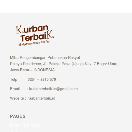
Mitra Pengembangan Peternakan Rakyat
Palayu Residence, Jl. Palayu Raya (Ujung) Kav. 7 Bogor Utara,
Jawa Barat – INDONESIA
Telp : 0251 – 8315 579
Email : kurbanterbaik.id@gmail.com
Website : Kurbanterbaik.id
PAGES
Data Pekurban