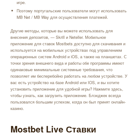
игре.
Поэтому португальские пользователи могут использовать
MB Net / MB Way для осуществления платежей.
Другие методы, которые вы можете использовать для
внесения депозитов, — Skrill и Neteller. Мобильное
приложение для ставок Mostbets доступно для скачивания и
используется на мобильных устройствах под управлением
операционных систем Android и iOS, а также на планшетах. С
точки зрения внешнего вида и работы обе программы имеют
одинаковые минимальные системные требования, что
позволяет им бесперебойно работать на любом устройстве. У
вас есть устройство на базе Android или IOS, и вы хотите
установить приложение для удобной игры? Нажмите здесь,
чтобы узнать, как загрузить приложение. Блэкджек всегда
пользовался большим успехом, когда он был принят онлайн-
казино.
Mostbet Live Ставки