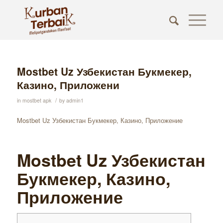
Mostbet Uz Узбекистан Букмекер,
Казино, Приложени
/
in
mostbet apk
by
admin1
Mostbet Uz Узбекистан Букмекер, Казино, Приложение
Mostbet Uz Узбекистан
Букмекер, Казино,
Приложение