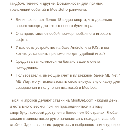
гандбол, теннис и другие. Возможности для прямых
трансляций событий в MostBet ограничены.
Линия включает более 18 видов спорта, что довольно
впечатляюще для такого нового букмекера.
Она представляет собой пример необычного игрового
софта.
У вас есть устройство на базе Android или IOS, и вы
хотите установить приложение для удобной игры?
Средства зачисляются на баланс вашего счета
немедленно.
Пользователи, имеющие счет в платежном банке MB Net /
MB Way, могут использовать свою виртуальную карту для
совершения и получения платежей в Mostbet.
Тысячи игроков делают ставки на MostBet.com каждый день,
и есть много веских причин присоединиться к этому
спортбуку, который доступен в более чем 90 странах. Любая
сессия в живом покер-руме начинается с похода к главной
стойке. Здесь вы регистрируетесь в выбранном вами турнире