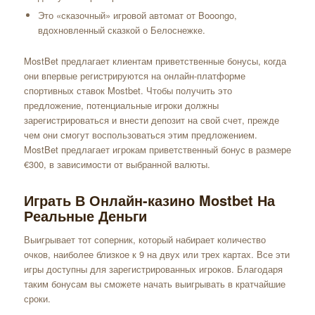
Это «сказочный» игровой автомат от Booongo,
вдохновленный сказкой о Белоснежке.
MostBet предлагает клиентам приветственные бонусы, когда
они впервые регистрируются на онлайн-платформе
спортивных ставок Mostbet. Чтобы получить это
предложение, потенциальные игроки должны
зарегистрироваться и внести депозит на свой счет, прежде
чем они смогут воспользоваться этим предложением.
MostBet предлагает игрокам приветственный бонус в размере
€300, в зависимости от выбранной валюты.
Играть В Онлайн-казино Mostbet На
Реальные Деньги
Выигрывает тот соперник, который набирает количество
очков, наиболее близкое к 9 на двух или трех картах. Все эти
игры доступны для зарегистрированных игроков. Благодаря
таким бонусам вы сможете начать выигрывать в кратчайшие
сроки.