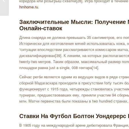
коридора или розыгрыш схватки[28]. Игра проходит в течени
казино, прило�...
hmhome.ru
.
Заключительные Мысли: Получение 
Онлайн-ставок
Длина снаряда не должна превышать 35 сантиметров, его поп
Исторически для изготовления мячей использовалась кожа, 
“ситуации впоследствии рассматриваются комиссаром матча,
дисквалифицирован[39]. К линиям, на которых располагаютс
twenty-two метров. Таким образом, максимальный размер по
площадки равна just a single, 008 гектара[14].
Сейчас регби является одним из ведущих видов в ряде стран
сборной Мадагаскара проходили в присутствии forty тысяч б
функционирует с 1915 года, четырежды становилась участник
турнирах, предшествовавших ему, приняли участие 94 сборные
млн. Матчи первенства были показаны в two hundred странах,
Ставки На Футбол Болтон Уондерерс 
В 1905 году на международной арене дебютировала Франция, 