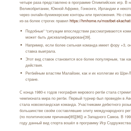
четыре раза представлено в программе Олимпийских игр. В н
Великобритании, Южной Африке, Гонконге, Ирландии и некото
через онлайн-букмекерские конторы или приложения. Но ставк
из-за более строгих правил
https://hmhome.ru/mostbet-skachat
Подобные” “ситуации впоследствии рассматриваются коми
может быть дисквалифицирован[39].
Например, если более сильная команда имеет фору +3, он
ставка выиграла.
Этот вид ставок становится все более популярным, так ка
действия.
Регбийным властям Малайзии, как и их коллегам из Шри-Л
стране.
С конца 1980-х годов география мирового регби стала стреми
чемпионата мира по регби. Первый турнир был проведён в А
стала новозеландская команда. Участниками дебютного роз
большинстве своём составлявшие элиту международного рег
(по политическим причинам[85][86]) и Западного Самоа. В 19
году данный вид спорта вошёл в программу Игр Содружества