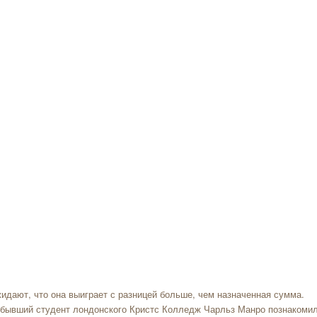
идают, что она выиграет с разницей больше, чем назначенная сумма.
да бывший студент лондонского Кристс Колледж Чарльз Манро познакоми