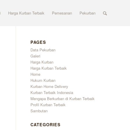
i
Harga Kurban Terbaik
Pemesanan
Pekurban
PAGES
Data Pekurban
Galeri
Harga Kurban
Harga Kurban Terbaik
Home
Hukum Kurban
Kurban Home Delivery
Kurban Terbaik Indonesia
Mengapa Berkurban di Kurban Terbaik
Profil Kurban Terbaik
Sambutan
CATEGORIES