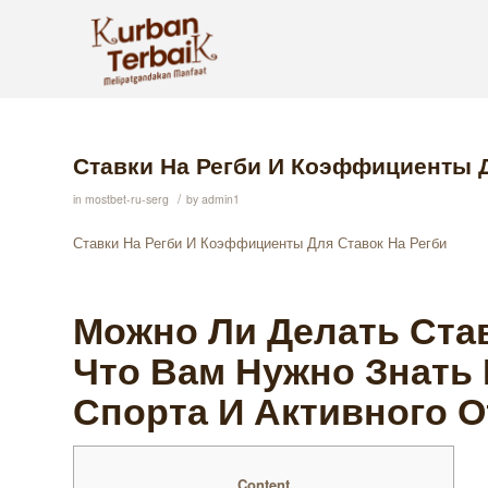
Ставки На Регби И Коэффициенты Д
/
in
mostbet-ru-serg
by
admin1
Ставки На Регби И Коэффициенты Для Ставок На Регби
Можно Ли Делать Став
Что Вам Нужно Знать
Спорта И Активного 
Content