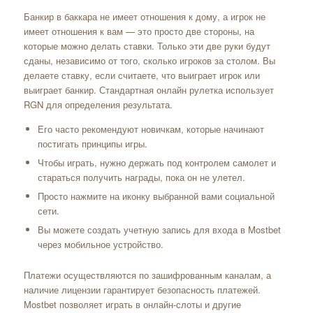
Банкир в баккара не имеет отношения к дому, а игрок не
имеет отношения к вам — это просто две стороны, на
которые можно делать ставки. Только эти две руки будут
сданы, независимо от того, сколько игроков за столом. Вы
делаете ставку, если считаете, что выиграет игрок или
выиграет банкир. Стандартная онлайн рулетка использует
RGN для определения результата.
Его часто рекомендуют новичкам, которые начинают
постигать принципы игры.
Чтобы играть, нужно держать под контролем самолет и
стараться получить награды, пока он не улетел.
Просто нажмите на иконку выбранной вами социальной
сети.
Вы можете создать учетную запись для входа в Mostbet
через мобильное устройство.
Платежи осуществляются по зашифрованным каналам, а
наличие лицензии гарантирует безопасность платежей.
Mostbet позволяет играть в онлайн-слоты и другие