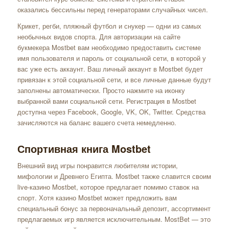
оказались бессильны перед генераторами случайных чисел.
Крикет, регби, пляжный футбол и снукер — одни из самых
необычных видов спорта. Для авторизации на сайте
букмекера Mostbet вам необходимо предоставить системе
имя пользователя и пароль от социальной сети, в которой у
вас уже есть аккаунт. Ваш личный аккаунт в Mostbet будет
привязан к этой социальной сети, и все личные данные будут
заполнены автоматически. Просто нажмите на иконку
выбранной вами социальной сети. Регистрация в Mostbet
доступна через Facebook, Google, VK, OK, Twitter. Средства
зачисляются на баланс вашего счета немедленно.
Спортивная книга Mostbet
Внешний вид игры понравится любителям истории,
мифологии и Древнего Египта. Mostbet также славится своим
live-казино Mostbet, которое предлагает помимо ставок на
спорт. Хотя казино Mostbet может предложить вам
специальный бонус за первоначальный депозит, ассортимент
предлагаемых игр является исключительным. MostBet — это