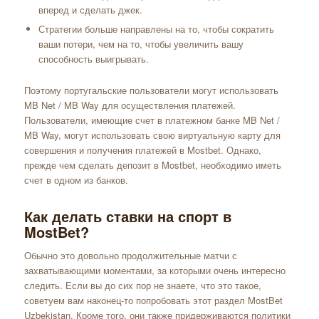
вперед и сделать джек.
Стратегии больше направлены на то, чтобы сократить
ваши потери, чем на то, чтобы увеличить вашу
способность выигрывать.
Поэтому португальские пользователи могут использовать
MB Net / MB Way для осуществления платежей.
Пользователи, имеющие счет в платежном банке MB Net /
MB Way, могут использовать свою виртуальную карту для
совершения и получения платежей в Mostbet. Однако,
прежде чем сделать депозит в Mostbet, необходимо иметь
счет в одном из банков.
Как делать ставки на спорт в
MostBet?
Обычно это довольно продолжительные матчи с
захватывающими моментами, за которыми очень интересно
следить. Если вы до сих пор не знаете, что это такое,
советуем вам наконец-то попробовать этот раздел MostBet
Uzbekistan. Кроме того, они также придерживаются политики