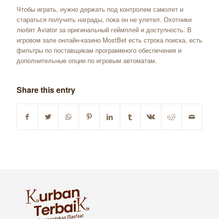
Чтобы играть, нужно держать под контролем самолет и
стараться получить награды, пока он не улетел. Охотники
любят Aviator за оригинальный геймплей и доступность. В
игровом зале онлайн-казино MostBet есть строка поиска, есть
фильтры по поставщикам программного обеспечения и
дополнительные опции по игровым автоматам.
Share this entry