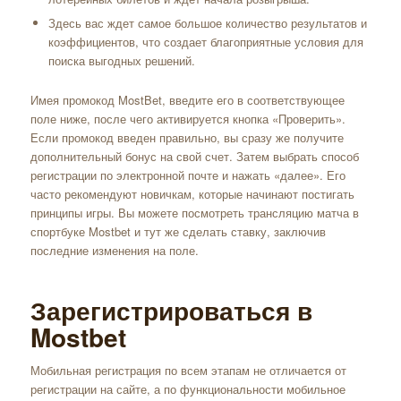
Здесь вас ждет самое большое количество результатов и
коэффициентов, что создает благоприятные условия для
поиска выгодных решений.
Имея промокод MostBet, введите его в соответствующее
поле ниже, после чего активируется кнопка «Проверить».
Если промокод введен правильно, вы сразу же получите
дополнительный бонус на свой счет. Затем выбрать способ
регистрации по электронной почте и нажать «далее». Его
часто рекомендуют новичкам, которые начинают постигать
принципы игры. Вы можете посмотреть трансляцию матча в
спортбуке Mostbet и тут же сделать ставку, заключив
последние изменения на поле.
Зарегистрироваться в
Mostbet
Мобильная регистрация по всем этапам не отличается от
регистрации на сайте, а по функциональности мобильное