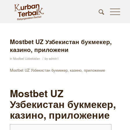
Mostbet UZ Узбекистан букмекер,
казино, приложени
/
in
Mostbet Uzbekistan
by
admin1
Mostbet UZ Узбекистан букмекер, казино, приложение
Mostbet UZ
Узбекистан букмекер,
казино, приложение