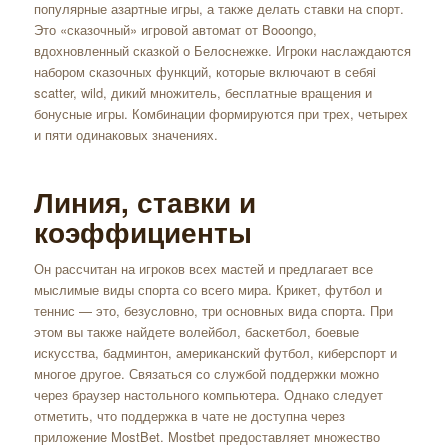
популярные азартные игры, а также делать ставки на спорт.
Это «сказочный» игровой автомат от Booongo,
вдохновленный сказкой о Белоснежке. Игроки наслаждаются
набором сказочных функций, которые включают в себяi
scatter, wild, дикий множитель, бесплатные вращения и
бонусные игры. Комбинации формируются при трех, четырех
и пяти одинаковых значениях.
Линия, ставки и
коэффициенты
Он рассчитан на игроков всех мастей и предлагает все
мыслимые виды спорта со всего мира. Крикет, футбол и
теннис — это, безусловно, три основных вида спорта. При
этом вы также найдете волейбол, баскетбол, боевые
искусства, бадминтон, американский футбол, киберспорт и
многое другое. Связаться со службой поддержки можно
через браузер настольного компьютера. Однако следует
отметить, что поддержка в чате не доступна через
приложение MostBet. Mostbet предоставляет множество