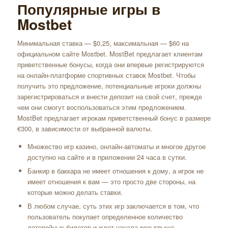
Популярные игры в
Mostbet
Минимальная ставка — $0,25, максимальная — $60 на
официальном сайте Mostbet. MostBet предлагает клиентам
приветственные бонусы, когда они впервые регистрируются
на онлайн-платформе спортивных ставок Mostbet. Чтобы
получить это предложение, потенциальные игроки должны
зарегистрироваться и внести депозит на свой счет, прежде
чем они смогут воспользоваться этим предложением.
MostBet предлагает игрокам приветственный бонус в размере
€300, в зависимости от выбранной валюты.
Множество игр казино, онлайн-автоматы и многое другое
доступно на сайте и в приложении 24 часа в сутки.
Банкир в баккара не имеет отношения к дому, а игрок не
имеет отношения к вам — это просто две стороны, на
которые можно делать ставки.
В любом случае, суть этих игр заключается в том, что
пользователь покупает определенное количество
лотерейных билетов и ждет начала розыгрыша.