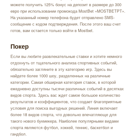
можете получить 125% бонус на депозит в размере до 300
евро при использовании промокода MostBet «MOSTBETPT».
На указанный номер телефона будет отправлено SMS-
сообщение с кодом подтверждения. После этого ваш счет
готов, вам остается только войти в Mostbet.
Покер
Если вы любите развлекательные ставки и хотите немного
отдохнуть от тщательного анализа спортивных событий,
обязательно загляните в эту категорию игр. Здесь вы
найдете более 1000 шоу, разделенных на различные
категории. Самая обширная категория ставок, в которой
ежедневно доступны тысячи различных событий в десятках
видов спорта. Здесь вас ждет самое большое количество
результатов и коэффициентов, что создает благоприятные
условия для поиска выгодных решений. Линия включает
более 18 видов спорта, что довольно впечатляюще для
такого нового букмекера. Наиболее популярными видами
спорта являются футбол, хоккей, теннис, баскетбол и
гандбол.