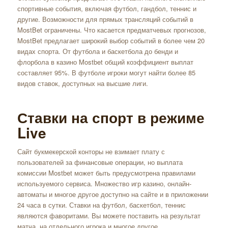
спортивные события, включая футбол, гандбол, теннис и
другие. Возможности для прямых трансляций событий в
MostBet ограничены. Что касается предматчевых прогнозов,
MostBet предлагает широкий выбор событий в более чем 20
видах спорта. От футбола и баскетбола до бенди и
флорбола в казино Mostbet общий коэффициент выплат
составляет 95%. В футболе игроки могут найти более 85
видов ставок, доступных на высшие лиги.
Ставки на спорт в режиме
Live
Сайт букмекерской конторы не взимает плату с
пользователей за финансовые операции, но выплата
комиссии Mostbet может быть предусмотрена правилами
используемого сервиса. Множество игр казино, онлайн-
автоматы и многое другое доступно на сайте и в приложении
24 часа в сутки. Ставки на футбол, баскетбол, теннис
являются фаворитами. Вы можете поставить на результат
матча, на отдельного игрока и многое другое.