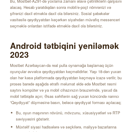
Bu, Mostbet-AZ91-də yoxlama zamanı əlavə çətinliklərin qarşısını
alacaq. Hesab yaratdıqdan sonra mobil/e-poçt nömrənizi və
şifrənizi daxil etməklə daxil ola bilərsiniz. Sosial şəbəkələr
vasitəsilə qeydiyyatdan keçərkən siyahıdan müvafiq messenceri
seçməklə onlardan istifadə etməklə daxil ola bilərsiniz.
Android tətbiqini yeniləmək
2023
Mostbet Azərbaycan-da real pulla oynamağa başlamaq üçün
oyunçular əvvəlcə qeydiyyatdan keçməlidirlər. Yaşı 18-dən yuxarı
olan hər kəsə platformada qeydiyyatdan keçməyə icazə verilir, bu
proses barədə aşağıda ətraflı məlumat əldə edə Mostbet rəsmi
saytını kompüter və ya mobil cihazınızın brauzerində, yaxud da
mobil tətbiqdə açın; Əsas səhifənin sağ yuxarı küncündə narıncı
“Qeydiyyat” düyməsinə basın, beləcə qeydiyyat forması açılacaq;
Bu, oyun maşınının növünü, mövzunu, xüsusiyyətləri və RTP
səviyyəsini göstərir.
Müxtəlif siyasi hadisələrə və seçkilərə, maliyyə bazarlarına