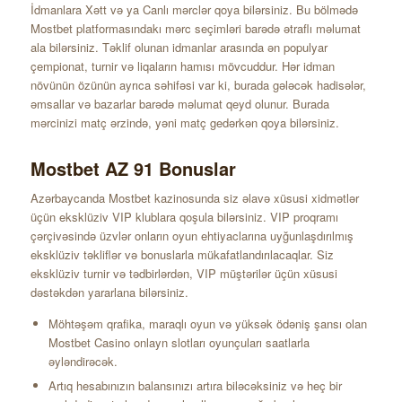
İdmanlara Xətt və ya Canlı mərclər qoya bilərsiniz. Bu bölmədə
Mostbet platformasındakı mərc seçimləri barədə ətraflı məlumat
ala bilərsiniz. Təklif olunan idmanlar arasında ən populyar
çempionat, turnir və liqaların hamısı mövcuddur. Hər idman
növünün özünün ayrıca səhifəsi var ki, burada gələcək hadisələr,
əmsallar və bazarlar barədə məlumat qeyd olunur. Burada
mərcinizi matç ərzində, yəni matç gedərkən qoya bilərsiniz.
Mostbet AZ 91 Bonuslar
Azərbaycanda Mostbet kazinosunda siz əlavə xüsusi xidmətlər
üçün eksklüziv VIP klublara qoşula bilərsiniz. VIP proqramı
çərçivəsində üzvlər onların oyun ehtiyaclarına uyğunlaşdırılmış
eksklüziv təkliflər və bonuslarla mükafatlandırılacaqlar. Siz
eksklüziv turnir və tədbirlərdən, VIP müştərilər üçün xüsusi
dəstəkdən yararlana bilərsiniz.
Möhtəşəm qrafika, maraqlı oyun və yüksək ödəniş şansı olan
Mostbet Casino onlayn slotları oyunçuları saatlarla
əyləndirəcək.
Artıq hesabınızın balansınızı artıra biləcəksiniz və heç bir