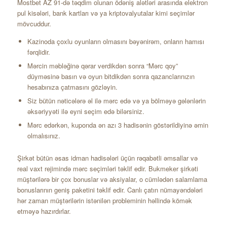
Mostbet AZ 91-də təqdim olunan ödəniş alətləri arasında elektron
pul kisələri, bank kartları və ya kriptovalyutalar kimi seçimlər
mövcuddur.
Kazinoda çoxlu oyunların olmasını bəyənirəm, onların hamısı
fərqlidir.
Mərcin məbləğinə qərar verdikdən sonra “Mərc qoy”
düyməsinə basın və oyun bitdikdən sonra qazanclarınızın
hesabınıza çatmasını gözləyin.
Siz bütün nəticələrə əl ilə mərc edə və ya bölməyə gələnlərin
əksəriyyəti ilə eyni seçim edə bilərsiniz.
Mərc edərkən, kuponda ən azı 3 hadisənin göstərildiyinə əmin
olmalısınız.
Şirkət bütün əsas idman hadisələri üçün rəqabətli əmsallar və
real vaxt rejimində mərc seçimləri təklif edir. Bukmeker şirkəti
müştərilərə bir çox bonuslar və aksiyalar, o cümlədən salamlama
bonuslarının geniş paketini təklif edir. Canlı çatın nümayəndələri
hər zaman müştərilərin istənilən probleminin həllində kömək
etməyə hazırdırlar.