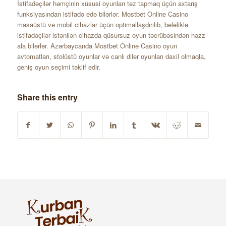
İstifadəçilər həmçinin xüsusi oyunları tez tapmaq üçün axtarış
funksiyasından istifadə edə bilərlər. Mostbet Online Casino
masaüstü və mobil cihazlar üçün optimallaşdırılıb, beləliklə
istifadəçilər istənilən cihazda qüsursuz oyun təcrübəsindən həzz
ala bilərlər. Azərbaycanda Mostbet Online Casino oyun
avtomatları, stolüstü oyunlar və canlı diler oyunları daxil olmaqla,
geniş oyun seçimi təklif edir.
Share this entry