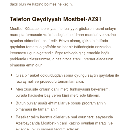
daxil olun və kazino bölməsinə keçin.
Telefon Qeydiyyatı Mostbet-AZ91
Mostbet Kürasao lisenziyası ilə fəaliyyət göstərən rəsmi onlayn
mərc platformasıdır və istifadəçilərinə idman mərcləri və kazino
oyunları xidmətləri təklif edir. Əlavə olaraq, şirkətin istifadə
qaydaları tamamilə şəffafdır və hər bir istifadəçinin nəzərdən
keçirməsi üçün əlçatandır. Əgər tətbiqdə giriş etməklə bağlı
problemlə üzləşirsinizsə, cihazınızda stabil internet əlaqəsinin
olmasına əmin olun.
Qısa bir anket doldurduqdan sonra oyunçu saytın qaydaları ilə
razılaşmalı və proseduru tamamlamalıdır.
Mən xüsusilə onların canlı mərc funksiyasını bəyənirəm,
burada hadisələr baş verən kimi mərc edə bilərəm.
Bütün bunlar aşağı ehtimallar və bonus proqramlarının
olmaması ilə tamamlanır.
Peşəkar təlim keçmiş dilerlər və real oyun tərzi sayəsində
Azərbaycanda Mostbet-in canlı kazino oyunları maraqlı və
əyləncəli oyun prosesi təqdim edəcək.