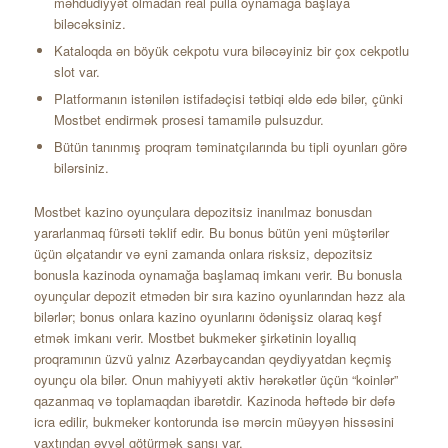
məhdudiyyət olmadan real pulla oynamağa başlaya
biləcəksiniz.
Kataloqda ən böyük cekpotu vura biləcəyiniz bir çox cekpotlu
slot var.
Platformanın istənilən istifadəçisi tətbiqi əldə edə bilər, çünki
Mostbet endirmək prosesi tamamilə pulsuzdur.
Bütün tanınmış proqram təminatçılarında bu tipli oyunları görə
bilərsiniz.
Mostbet kazino oyunçulara depozitsiz inanılmaz bonusdan
yararlanmaq fürsəti təklif edir. Bu bonus bütün yeni müştərilər
üçün əlçatandır və eyni zamanda onlara risksiz, depozitsiz
bonusla kazinoda oynamağa başlamaq imkanı verir. Bu bonusla
oyunçular depozit etmədən bir sıra kazino oyunlarından həzz ala
bilərlər; bonus onlara kazino oyunlarını ödənişsiz olaraq kəşf
etmək imkanı verir. Mostbet bukmeker şirkətinin loyallıq
proqramının üzvü yalnız Azərbaycandan qeydiyyatdan keçmiş
oyunçu ola bilər. Onun mahiyyəti aktiv hərəkətlər üçün “koinlər”
qazanmaq və toplamaqdan ibarətdir. Kazinoda həftədə bir dəfə
icra edilir, bukmeker kontorunda isə mərcin müəyyən hissəsini
vaxtından əvvəl götürmək şansı var.