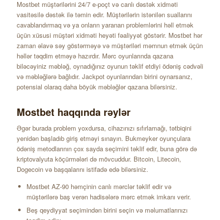
Mostbet müştərilərini 24/7 e-poçt və canlı dəstək xidməti
vasitəsilə dəstək ilə təmin edir. Müştərilərin istənilən suallarını
cavablandırmaq və ya onların yaranan problemlərini həll etmək
üçün xüsusi müştəri xidməti heyəti fəaliyyət göstərir. Mostbet hər
zaman əlavə səy göstərməyə və müştəriləri məmnun etmək üçün
həllər təqdim etməyə hazırdır. Mərc oyunlarında qazana
biləcəyiniz məbləğ, oynadığınız oyunun təklif etdiyi ödəniş cədvəli
və məbləğlərə bağlıdır. Jackpot oyunlarından birini oynarsanız,
potensial olaraq daha böyük məbləğlər qazana bilərsiniz.
Mostbet haqqında rəylər
Əgər burada problem yoxdursa, cihazınızı sıfırlamağı, tətbiqini
yenidən başladıb giriş etməyi sınayın. Bukmeyker oyunçulara
ödəniş metodlarının çox sayda seçimini təklif edir, buna görə də
kriptovalyuta köçürmələri də mövcuddur. Bitcoin, Litecoin,
Dogecoin və başqalarını istifadə edə bilərsiniz.
Mostbet AZ-90 həmçinin canlı mərclər təklif edir və
müştərilərə baş verən hadisələrə mərc etmək imkanı verir.
Beş qeydiyyat seçimindən birini seçin və məlumatlarınızı