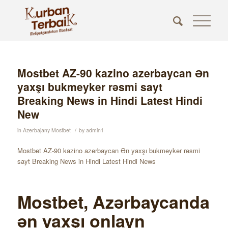
Mostbet AZ-90 kazino azerbaycan Ən
yaxşı bukmeyker rəsmi sayt
Breaking News in Hindi Latest Hindi
New
/
in
Azerbajany Mostbet
by
admin1
Mostbet AZ-90 kazino azerbaycan Ən yaxşı bukmeyker rəsmi
sayt Breaking News in Hindi Latest Hindi News
Mostbet, Azərbaycanda
ən yaxşı onlayn