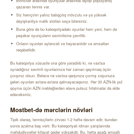
Birincilər arasında oyunçular arasında layiqli populyarlıq
qazanan tennis var.
Siz həmçinin yalnız balıqçılıq mövzulu və ya yüksək
dəyişkənliyə malik slotları seçə bilərsiniz.
Buna görə də bu kateqoriyadakı oyunlar həm yeni, həm də
peşəkar oyunçuların sevimlisinə çevrilib.
Onların oyunları əyləncəli və həyəcanlıdır və əmsalları
rəqabətlidir.
Bu kateqoriya xüsusilə ona görə yaradılıb ki, nə vaxtsa
oynadığınız sevimli oyunlarınıza hər zaman qayıtmaq üçün
çıxışınız olsun. Beləcə nə vaxtsa qarşınıza çıxmış xoşunuza
gələn oyunları axtara-axtara qalmayacaqsınız. Hər 30 AZN-lik pul
qoyma üçün AZN məbləğlərdən əlavə pulsuz fırlatmalar da əldə
edəcəksiniz.
Mostbet-də mərclərin növləri
Tipik olaraq, tennisçilərin zirvəsi 1-2 həftə davam edir, bundan
sonra azalma baş verir. Bu kateqoriyalı idman yarışlarında
məhdudiyyətlər kifayət qədər yüksəkdir. Bu, hətta aşağı əmsallı