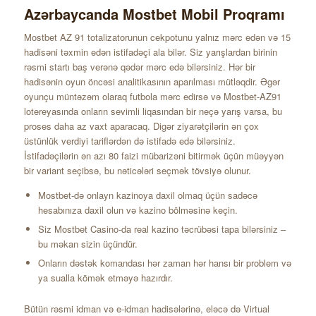
Azərbaycanda Mostbet Mobil Proqramı
Mostbet AZ 91 totalizatorunun cekpotunu yalnız mərc edən və 15
hadisəni təxmin edən istifadəçi ala bilər. Siz yarışlardan birinin
rəsmi startı baş verənə qədər mərc edə bilərsiniz. Hər bir
hadisənin oyun öncəsi analitikasının aparılması mütləqdir. Əgər
oyunçu müntəzəm olaraq futbola mərc edirsə və Mostbet-AZ91
lotereyasında onların sevimli liqasından bir neçə yarış varsa, bu
proses daha az vaxt aparacaq. Digər ziyarətçilərin ən çox
üstünlük verdiyi tariflərdən də istifadə edə bilərsiniz.
İstifadəçilərin ən azı 80 faizi mübarizəni bitirmək üçün müəyyən
bir variant seçibsə, bu nəticələri seçmək tövsiyə olunur.
Mostbet-də onlayn kazinoya daxil olmaq üçün sadəcə
hesabınıza daxil olun və kazino bölməsinə keçin.
Siz Mostbet Casino-da real kazino təcrübəsi tapa bilərsiniz –
bu məkan sizin üçündür.
Onların dəstək komandası hər zaman hər hansı bir problem və
ya sualla kömək etməyə hazırdır.
Bütün rəsmi idman və e-idman hadisələrinə, eləcə də Virtual