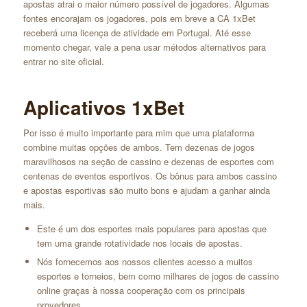
apostas atrai o maior número possível de jogadores. Algumas
fontes encorajam os jogadores, pois em breve a CA 1xBet
receberá uma licença de atividade em Portugal. Até esse
momento chegar, vale a pena usar métodos alternativos para
entrar no site oficial.
Aplicativos 1xBet
Por isso é muito importante para mim que uma plataforma
combine muitas opções de ambos. Tem dezenas de jogos
maravilhosos na seção de cassino e dezenas de esportes com
centenas de eventos esportivos. Os bônus para ambos cassino
e apostas esportivas são muito bons e ajudam a ganhar ainda
mais.
Este é um dos esportes mais populares para apostas que
tem uma grande rotatividade nos locais de apostas.
Nós fornecemos aos nossos clientes acesso a muitos
esportes e torneios, bem como milhares de jogos de cassino
online graças à nossa cooperação com os principais
provedores.