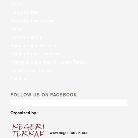
Galeri
Harga Kurban
Harga Kurban Terbaik
Home
Hukum Kurban
Kurban Home Delivery
Kurban Terbaik Indonesia
Mengapa Berkurban di Kurban Terbaik
Profil Kurban Terbaik
Sambutan
FOLLOW US ON FACEBOOK
Organized by :
www.negeriternak.com