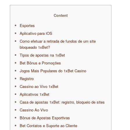
Content
Esportes
Aplicativo para iOS
Como efetuar a retirada de fundos de um site
bloqueado 1xBet?
Tipos de apostas na 1xBet
Bet Bônus e Promoções
Jogos Mais Populares do 1xBet Casino
Registro
Cassino ao Vivo 1xBet
Aplicativos 1xBet
Casa de apostas 1xBet: registro, bloqueio de sites
Cassino Ao Vivo
Bônus de Apostas Esportivas
Bet Contatos e Suporte ao Cliente