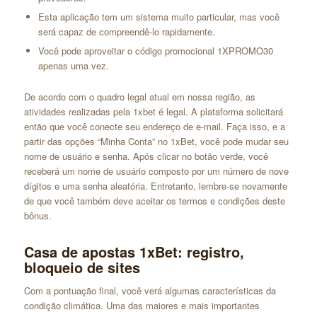
Esta aplicação tem um sistema muito particular, mas você
será capaz de compreendê-lo rapidamente.
Você pode aproveitar o código promocional 1XPROMO30
apenas uma vez.
De acordo com o quadro legal atual em nossa região, as
atividades realizadas pela 1xbet é legal. A plataforma solicitará
então que você conecte seu endereço de e-mail. Faça isso, e a
partir das opções “Minha Conta” no 1xBet, você pode mudar seu
nome de usuário e senha. Após clicar no botão verde, você
receberá um nome de usuário composto por um número de nove
dígitos e uma senha aleatória. Entretanto, lembre-se novamente
de que você também deve aceitar os termos e condições deste
bônus.
Casa de apostas 1xBet: registro,
bloqueio de sites
Com a pontuação final, você verá algumas características da
condição climática. Uma das maiores e mais importantes