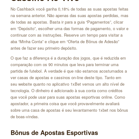
No Cashback você ganha 0,18% de todas as suas apostas feitas
na semana anterior. Não apenas das suas apostas perdidas, mas
de todas as apostas. Basta ir para a guia “Pagamentos”, clicar
em “Depósito”, escolher uma das formas de pagamento, o valor e
continuar com as instruções. Reserve um tempo para visitar a
aba “Minha Conta” e clique em “Oferta de Bônus de Adesão”
antes de fazer seu primeiro depósito.
O que faz a diferença é a duração dos jogos, que é reduzida em
comparação com os 90 minutos que leva para terminar uma
partida de futebol. A verdade é que não estamos acostumados a
ver casas de apostas e cassinos on-line deste tipo. Tanto em
seu website quanto no aplicativo 1xBet vemos um alto nível de
tecnologia. O dinheiro é adicionado à sua conta como créditos
que você pode usar para suas apostas esportivas online. Como
apostador, a primeira coisa que você provavelmente avaliará
sobre uma casa de apostas é seu levantamento 1xbet nos bônus
de boas-vindas.
Bônus de Apostas Esportivas