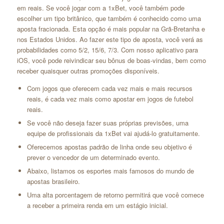
em reais. Se você jogar com a 1xBet, você também pode
escolher um tipo britânico, que também é conhecido como uma
aposta fracionada. Esta opção é mais popular na Grã-Bretanha e
nos Estados Unidos. Ao fazer este tipo de aposta, você verá as
probabilidades como 5/2, 15/6, 7/3. Com nosso aplicativo para
iOS, você pode reivindicar seu bônus de boas-vindas, bem como
receber quaisquer outras promoções disponíveis.
Com jogos que oferecem cada vez mais e mais recursos
reais, é cada vez mais como apostar em jogos de futebol
reais.
Se você não deseja fazer suas próprias previsões, uma
equipe de profissionais da 1xBet vai ajudá-lo gratuitamente.
Oferecemos apostas padrão de linha onde seu objetivo é
prever o vencedor de um determinado evento.
Abaixo, listamos os esportes mais famosos do mundo de
apostas brasileiro.
Uma alta porcentagem de retorno permitirá que você comece
a receber a primeira renda em um estágio inicial.