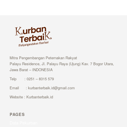
Mitra Pengembangan Peternakan Rakyat
Palayu Residence, Jl. Palayu Raya (Ujung) Kav. 7 Bogor Utara,
Jawa Barat – INDONESIA
Telp : 0251 – 8315 579
Email : kurbanterbaik.id@gmail.com
Website : Kurbanterbaik.id
PAGES
Data Pekurban