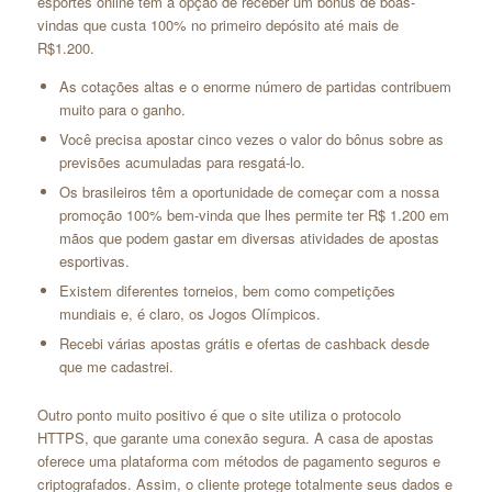
esportes online têm a opção de receber um bônus de boas-
vindas que custa 100% no primeiro depósito até mais de
R$1.200.
As cotações altas e o enorme número de partidas contribuem
muito para o ganho.
Você precisa apostar cinco vezes o valor do bônus sobre as
previsões acumuladas para resgatá-lo.
Os brasileiros têm a oportunidade de começar com a nossa
promoção 100% bem-vinda que lhes permite ter R$ 1.200 em
mãos que podem gastar em diversas atividades de apostas
esportivas.
Existem diferentes torneios, bem como competições
mundiais e, é claro, os Jogos Olímpicos.
Recebi várias apostas grátis e ofertas de cashback desde
que me cadastrei.
Outro ponto muito positivo é que o site utiliza o protocolo
HTTPS, que garante uma conexão segura. A casa de apostas
oferece uma plataforma com métodos de pagamento seguros e
criptografados. Assim, o cliente protege totalmente seus dados e