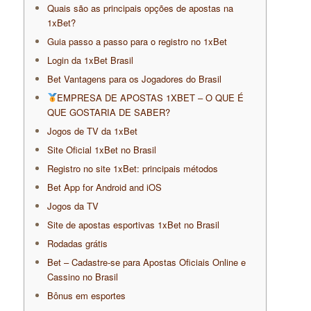
Quais são as principais opções de apostas na
1xBet?
Guia passo a passo para o registro no 1xBet
Login da 1xBet Brasil
Bet Vantagens para os Jogadores do Brasil
EMPRESA DE APOSTAS 1XBET – O QUE É
QUE GOSTARIA DE SABER?
Jogos de TV da 1xBet
Site Oficial 1xBet no Brasil
Registro no site 1xBet: principais métodos
Bet App for Android and iOS
Jogos da TV
Site de apostas esportivas 1xBet no Brasil
Rodadas grátis
Bet – Cadastre-se para Apostas Oficiais Online e
Cassino no Brasil
Bônus em esportes