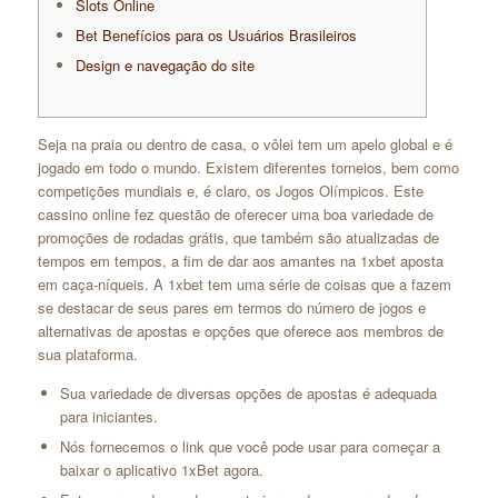
Slots Online
Bet Benefícios para os Usuários Brasileiros
Design e navegação do site
Seja na praia ou dentro de casa, o vôlei tem um apelo global e é
jogado em todo o mundo. Existem diferentes torneios, bem como
competições mundiais e, é claro, os Jogos Olímpicos. Este
cassino online fez questão de oferecer uma boa variedade de
promoções de rodadas grátis, que também são atualizadas de
tempos em tempos, a fim de dar aos amantes na 1xbet aposta
em caça-níqueis. A 1xbet tem uma série de coisas que a fazem
se destacar de seus pares em termos do número de jogos e
alternativas de apostas e opções que oferece aos membros de
sua plataforma.
Sua variedade de diversas opções de apostas é adequada
para iniciantes.
Nós fornecemos o link que você pode usar para começar a
baixar o aplicativo 1xBet agora.