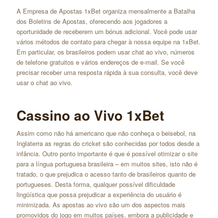
A Empresa de Apostas 1xBet organiza mensalmente a Batalha
dos Boletins de Apostas, oferecendo aos jogadores a
oportunidade de receberem um bónus adicional. Você pode usar
vários métodos de contato para chegar à nossa equipe na 1xBet.
Em particular, os brasileiros podem usar chat ao vivo, números
de telefone gratuitos e vários endereços de e-mail. Se você
precisar receber uma resposta rápida à sua consulta, você deve
usar o chat ao vivo.
Cassino ao Vivo 1xBet
Assim como não há americano que não conheça o beisebol, na
Inglaterra as regras do cricket são conhecidas por todos desde a
infância. Outro ponto importante é que é possível otimizar o site
para a língua portuguesa brasileira – em muitos sites, isto não é
tratado, o que prejudica o acesso tanto de brasileiros quanto de
portugueses. Desta forma, qualquer possível dificuldade
lingüística que possa prejudicar a experiência do usuário é
minimizada. As apostas ao vivo são um dos aspectos mais
promovidos do jogo em muitos países, embora a publicidade e