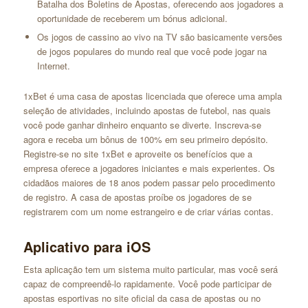
Batalha dos Boletins de Apostas, oferecendo aos jogadores a
oportunidade de receberem um bónus adicional.
Os jogos de cassino ao vivo na TV são basicamente versões
de jogos populares do mundo real que você pode jogar na
Internet.
1xBet é uma casa de apostas licenciada que oferece uma ampla
seleção de atividades, incluindo apostas de futebol, nas quais
você pode ganhar dinheiro enquanto se diverte. Inscreva-se
agora e receba um bônus de 100% em seu primeiro depósito.
Registre-se no site 1xBet e aproveite os benefícios que a
empresa oferece a jogadores iniciantes e mais experientes. Os
cidadãos maiores de 18 anos podem passar pelo procedimento
de registro. A casa de apostas proíbe os jogadores de se
registrarem com um nome estrangeiro e de criar várias contas.
Aplicativo para iOS
Esta aplicação tem um sistema muito particular, mas você será
capaz de compreendê-lo rapidamente. Você pode participar de
apostas esportivas no site oficial da casa de apostas ou no