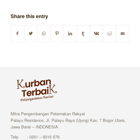
Share this entry
Mitra Pengembangan Peternakan Rakyat
Palayu Residence, Jl. Palayu Raya (Ujung) Kav. 7 Bogor Utara,
Jawa Barat – INDONESIA
Telp : 0251 – 8315 579