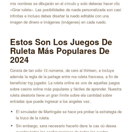
mis nombres se dibujarán en el círculo y solo deberas hacer clic
«Girar ruleta». Las posibilidades de rueda personalizada son casi
infinitas e incluso debes diseñar la ruedo editable con una
imagen de dinero e imágenes (imágenes) en cada ruedo.
Estos Son Los Juegos De
Ruleta Más Populares De
2024
Consta de tan sólo 13 números, de cero al thirteen, e incluye
además la regla de la partage entre ma ruleta francesa, a fin de
beneficiar ing jugador. La ruleta online es uno de aquellas juegos
sobre casino online más populares y fáciles de aprender. Nuestra
ruleta aleatoria tiene un gran límite sobre ela cantidad sobre
entradas que puede ingresar a los angeles vez.
El simulador de Martingale se hace pra probar la estrategia de
la truco de la ruleta.
Sin embargo, sera necesario hacerlo dans le cas où desea
guardar todas las configuraciones de todas las ruedas.