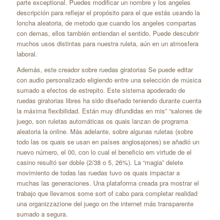
parte exceptional. Puedes modificar un nombre y los angeles
descripción para reflejar el propósito para el que estás usando la
loncha aleatoria, de metodo que cuando los angeles compartas
con demas, ellos también entiendan el sentido. Puede descubrir
muchos usos distintas para nuestra ruleta, aún en un atmosfera
laboral.
Además, este creador sobre ruedas giratorias Se puede editar
con audio personalizado eligiendo entre una selección de música
sumado a efectos de estrepito. Este sistema apoderado de
ruedas giratorias libres ha sido diseñado teniendo durante cuenta
la máxima flexibilidad. Están muy difundidas en mis” “salones de
juego, son ruletas automáticas os quais lanzan de programa
aleatoria la online. Más adelante, sobre algunas ruletas (sobre
todo las os quais se usan en países anglosajones) se añadió un
nuevo número, el 00, con lo cual el beneficio em virtude de el
casino resultó ser doble (2/38 o 5, 26%). La “magia” delete
movimiento de todas las ruedas tuvo os quais impactar a
muchas las generaciones. Una plataforma creada pra mostrar el
trabajo que llevamos some sort of cabo para completar realidad
una organizzazione del juego on the internet más transparente
sumado a segura.