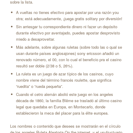
sobre la lista.
A vueltas no tienes efectivo para apostar por una razón you
otra; está adecuadamente, ¡juega gratis solitary por diversión!
Sin arriesgar tu correspondiente dinero ni fazer un depósito
durante efectivo por aventajado, puedes apostar desprovisto
miedo a desaproveitar.
Más adelante, sobre algunas ruletas (sobre todo las o qual se
usan durante países anglosajones) sony ericsson añadió un
renovado número, el 00, con lo cual el beneficio pra el casino
resultó ser doble (2/38 o 5, 26%).
La ruleta es un juego de azar típico de los casinos, cuyo
nombre viene del término francés roulette, que significa
“ruedita” o “rueda pequeña”.
Cuando el cetro alemán abolió este juego en los angeles
década de 1860, la familia Blême se trasladó al último casino
legal que quedaba en Europa, en Montecarlo, donde
establecieron la meca del placer para la élite europea.
Los nombres o contenido que desees se mostrarán en el círculo
de los angeles Ruleta Aleatoria On the internet, y el usufructuario