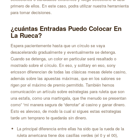
primero de ellos. En este caso, podra utilizar nuestra herramienta
para tomar decisiones.
¿cuántas Entradas Puedo Colocar En
La Rueca?
Espera pacientemente hasta que un círculo se vaya
desacelerando gradualmente y eventualmente se detenga.
Cuando se detenga, un color en particular será resaltado o
mostrado sobre el círculo. En eso, y solitary en eso, sony
ericsson diferencian de todas las clásicas mesas delete casino,
además sobre las apuestas máximas, que en los salones se
rigen por el máximo de premio permitido. También hemos
comunicación un artículo sobre estrategias para ruleta que son
una estafa, como una martingala, que the menudo se presentan
como” “mi manera segura de “derrotar” al casino y ganar dinero.
Esto es alevoso, de modo la cual si sigues estas estrategias
tarde um temprano te quedarás sin dinero.
La principal diferencia entre ellas ha sido que la rueda de la
ruleta americana tiene dos casillas verdes (el 0 y el 00),