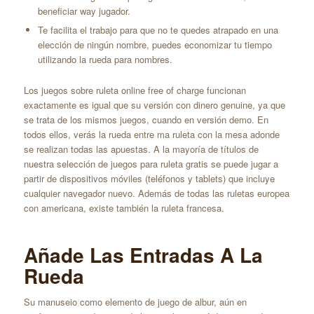
beneficiar way jugador.
Te facilita el trabajo para que no te quedes atrapado en una
elección de ningún nombre, puedes economizar tu tiempo
utilizando la rueda para nombres.
Los juegos sobre ruleta online free of charge funcionan
exactamente es igual que su versión con dinero genuine, ya que
se trata de los mismos juegos, cuando en versión demo. En
todos ellos, verás la rueda entre ma ruleta con la mesa adonde
se realizan todas las apuestas. A la mayoría de títulos de
nuestra selección de juegos para ruleta gratis se puede jugar a
partir de dispositivos móviles (teléfonos y tablets) que incluye
cualquier navegador nuevo. Además de todas las ruletas europea
con americana, existe también la ruleta francesa.
Añade Las Entradas A La
Rueda
Su manuseio como elemento de juego de albur, aún en