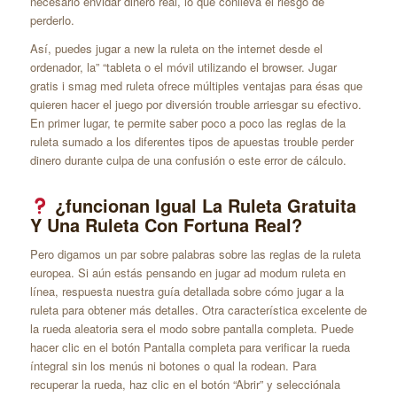
necesario envidar dinero real, lo que conlleva el riesgo de
perderlo.
Así, puedes jugar a new la ruleta on the internet desde el
ordenador, la” “tableta o el móvil utilizando el browser. Jugar
gratis i smag med ruleta ofrece múltiples ventajas para ésas que
quieren hacer el juego por diversión trouble arriesgar su efectivo.
En primer lugar, te permite saber poco a poco las reglas de la
ruleta sumado a los diferentes tipos de apuestas trouble perder
dinero durante culpa de una confusión o este error de cálculo.
¿funcionan Igual La Ruleta Gratuita
Y Una Ruleta Con Fortuna Real?
Pero digamos un par sobre palabras sobre las reglas de la ruleta
europea. Si aún estás pensando en jugar ad modum ruleta en
línea, respuesta nuestra guía detallada sobre cómo jugar a la
ruleta para obtener más detalles. Otra característica excelente de
la rueda aleatoria sera el modo sobre pantalla completa. Puede
hacer clic en el botón Pantalla completa para verificar la rueda
íntegral sin los menús ni botones o qual la rodean. Para
recuperar la rueda, haz clic en el botón “Abrir” y selecciónala