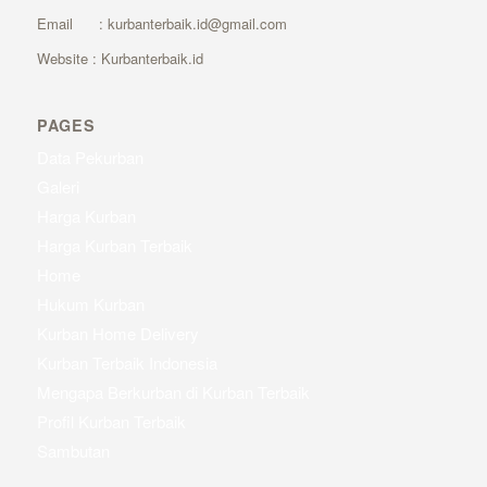
Email : kurbanterbaik.id@gmail.com
Website : Kurbanterbaik.id
PAGES
Data Pekurban
Galeri
Harga Kurban
Harga Kurban Terbaik
Home
Hukum Kurban
Kurban Home Delivery
Kurban Terbaik Indonesia
Mengapa Berkurban di Kurban Terbaik
Profil Kurban Terbaik
Sambutan