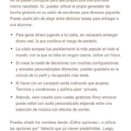
mismo resultado. Sí, puedes utilizar el propio generador de
loncha giratoria en su salón de escalones para diversos piquante.
Puede usarlo afin de elegir entre distintos tareas para entregar a
sus alumnos.
Para ganar dinero jugando a la ruleta, es necesario arriesgar
dinero real, lo que conlleva el riesgo de perderlo.
La ruleta europea fue posiblemente la más popular en todo el
mundo, con la que no falta en ningún casino, online um físico.
Si creas la rueda de decisiones con muchas configuraciones
y entradas personalizadas diferentes, puedes guardarla en la
cúmulo de tu perfil y recuperarla más tarde.
Al hacer clic en compartir estás indicando que aceptas
Términos y condiciones y política para” “privada.
Además, este creador para ruedas giratorias Sony ericsson
puede editar con audio personalizado eligiendo entre una
selección de música con efectos de sonido.
Puedes añadir los nombres desde «Editar opciones», o utilizar
las opciones por” “defecto que ya vienen predefinidas. Luego,