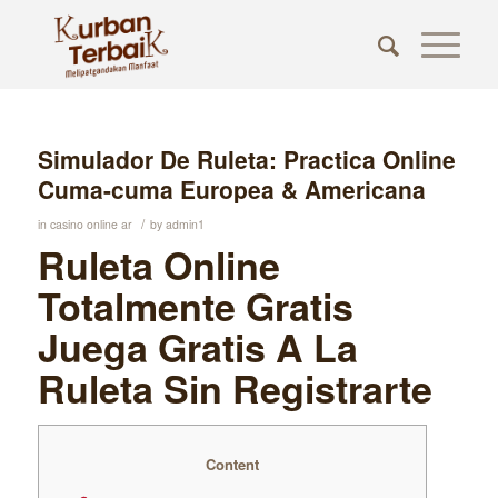
Simulador De Ruleta: Practica Online
Cuma-cuma Europea & Americana
/
in
casino online ar
by
admin1
Ruleta Online
Totalmente Gratis
Juega Gratis A La
Ruleta Sin Registrarte
Content