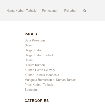
i
Harga Kurban Terbaik
Pemesanan
Pekurban
PAGES
Data Pekurban
Galeri
Harga Kurban
Harga Kurban Terbaik
Home
Hukum Kurban
Kurban Home Delivery
Kurban Terbaik Indonesia
Mengapa Berkurban di Kurban Terbaik
Profil Kurban Terbaik
Sambutan
CATEGORIES