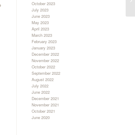
Mo
October 2023
o
July 2023
June 2023
May 2023
April 2023
March 2023
February 2023
January 2023
December 2022
November 2022
October 2022
September 2022
August 2022
July 2022
June 2022
December 2021
November 2021
October 2021
June 2020