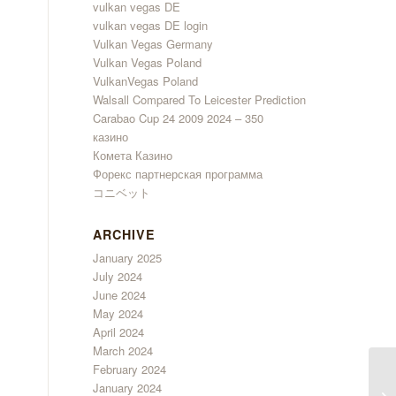
vulkan vegas DE
vulkan vegas DE login
Vulkan Vegas Germany
Vulkan Vegas Poland
VulkanVegas Poland
Walsall Compared To Leicester Prediction
Carabao Cup 24 2009 2024 – 350
казино
Комета Казино
Форекс партнерская программа
コニベット
ARCHIVE
January 2025
July 2024
June 2024
May 2024
April 2024
March 2024
February 2024
On
January 2024