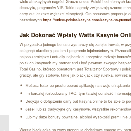
wiele atrakcyjnych nagród. Gracze unces Polski i odmiennych k
depozytu, programów VIP. Takie nagrody zwiększają szansę mhh z
carry out jeszcze większej ekscytacji. Gra bonusowa proponuje 
hazardowych
https://online-polska-kasyna.com/kasyna-na-pienia
Jak Dokonać Wpłaty Watts Kasynie Onl
W przypadku jednego bonusu wystarczy się zarejestrować, w prz
osiągnąć określony poziom t programie lojalnościowym. Przeanal
najpopularniejsze i actually najbardziej korzystne rodzaje bonus
polskich kasynach my partner and i być pewnym swojego bezpiecz
Total Casino, którego operatorem jest Totalizator Sportowy i pol
graczy, ale gry stołowe, takie jak blackjack czy ruletka, również m
Możesz teraz po prostu pobrać aplikację na swoje urządzenie
Im bardziej rozbudowany FAQ, tym łatwiej odnaleźć interesują
Decyzja o dołączeniu carry out kasyna online to be able to p
Jeżeli lubisz tradycyjne gry kasynowe, wszystkie rekomendow
Lubimy duże bonusy powitalne, alcohol wysokość premii nie u
Pin Up Online Cassino Brasil Site
Wersja blackjacka na żywo proponuje dodatkowe emocje my partne