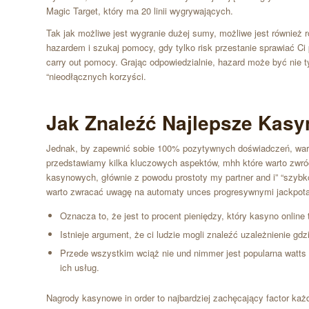
Magic Target, który ma 20 linii wygrywających.
Tak jak możliwe jest wygranie dużej sumy, możliwe jest również 
hazardem i szukaj pomocy, gdy tylko risk przestanie sprawiać Ci pr
carry out pomocy. Grając odpowiedzialnie, hazard może być nie ty
“nieodłącznych korzyści.
Jak Znaleźć Najlepsze Kasy
Jednak, by zapewnić sobie 100% pozytywnych doświadczeń, wart
przedstawiamy kilka kluczowych aspektów, mhh które warto zwróci
kasynowych, głównie z powodu prostoty my partner and i” “szybk
warto zwracać uwagę na automaty unces progresywnymi jackpota
Oznacza to, że jest to procent pieniędzy, który kasyno onlin
Istnieje argument, że ci ludzie mogli znaleźć uzależnienie gdz
Przede wszystkim wciąż nie und nimmer jest popularna watts 
ich usług.
Nagrody kasynowe in order to najbardziej zachęcający factor każd