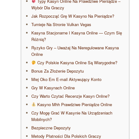
Typy Kasyn Online Na Prawdziwe Pieniądze –
Wybór Dla Graczy
Jak Rozpocząć Grę W Kasyno Na Pieniądze?
Turnieje Na Stronie Vulkan Vegas
Kasyna Stacjonarne I Kasyna Online — Czym Się
Różnią?
Ryzyko Gry – Uważaj Na Nieregulowane Kasyna
Online
Czy Polskie Kasyna Online Są Wiarygodne?
Bonus Za Złożenie Depozytu
Miej Oko Em E-mail Aktywujący Konto
Gry W Kasynach Online
Czy Warto Czytać Recenzje Kasyn Online?
Kasyno Mhh Prawdziwe Pieniądze Online
Czy Mogę Grać W Kasynie Na Urządzeniach
Mobilnych?
Bezpieczne Depozyty
Metody Płatności Dla Polskich Graczy