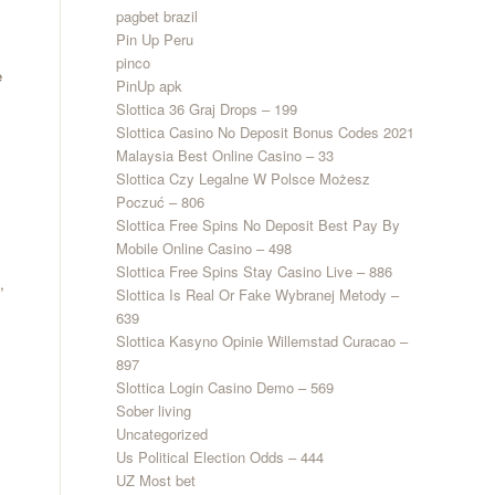
pagbet brazil
Pin Up Peru
pinco
e
PinUp apk
Slottica 36 Graj Drops – 199
Slottica Casino No Deposit Bonus Codes 2021
Malaysia Best Online Casino – 33
Slottica Czy Legalne W Polsce Możesz
Poczuć – 806
Slottica Free Spins No Deposit Best Pay By
Mobile Online Casino – 498
Slottica Free Spins Stay Casino Live – 886
,
Slottica Is Real Or Fake Wybranej Metody –
639
Slottica Kasyno Opinie Willemstad Curacao –
897
Slottica Login Casino Demo – 569
Sober living
Uncategorized
Us Political Election Odds – 444
UZ Most bet