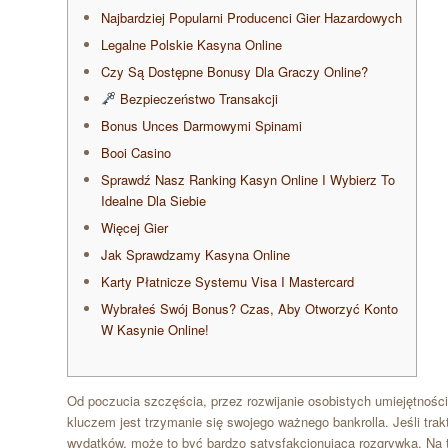
Najbardziej Popularni Producenci Gier Hazardowych
Legalne Polskie Kasyna Online
Czy Są Dostępne Bonusy Dla Graczy Online?
Bezpieczeństwo Transakcji
Bonus Unces Darmowymi Spinami
Booi Casino
Sprawdź Nasz Ranking Kasyn Online I Wybierz To
Idealne Dla Siebie
Więcej Gier
Jak Sprawdzamy Kasyna Online
Karty Płatnicze Systemu Visa I Mastercard
Wybrałeś Swój Bonus? Czas, Aby Otworzyć Konto
W Kasynie Online!
Od poczucia szczęścia, przez rozwijanie osobistych umiejętnoś
kluczem jest trzymanie się swojego ważnego bankrolla. Jeśli trak
wydatków, może to być bardzo satysfakcjonująca rozgrywka. Na t