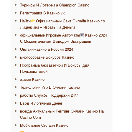
Турниры И Лотереи а Champion Casino
Регистрация В Казино 7k
Найти
Официальный Сайт Онлайн Казино со
Лицензией – Играть На Деньги
официальные Игровые Автоматы
Казино 2024
С Моментальным Выводом Выигрышей
Онлайн-казино а России 2024
многообразие Бонусов Казино
Программа беззаветной И Бонусы ддя
Пользователей
живое Казино
Технологии Игр В Онлайн Казино
работы Службы Поддержки 24/7
Ввод И логичный Денег
всегда Актуальный Рейтинг Онлайн Казино На
Casino Com
Мобильное Онлайн Казино