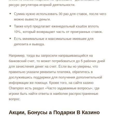
ресурс регулятора игорной деятельности.
Сумма нужно использовать 30 раз для ставок, после чего
можно вывести деньги.
Также клуб предлагает еженедельный кэшбэк вплоть
10%, который возвращает часть от проигранных ставок.
Есть минимальные и максимальные имевшее для
депозита и вывода.
Например, тогда вы запросили напрашивающийся на
банковский счет, то может потребоваться до 5 рабочих дней
для зачисления денег на счет. Если вы но уверены, что
правильно указали реквизиты платежа, обратитесь в
дослужившись поддержки для получения дополнительной
информации же помощи. Кроме того, на сайте казино
Champion есть раздел «Часто задаваемые вопросы», где
игроки быть найти ответы в наиболее распространенные
вопрос.
Акции, Бонусы а Подарки В Казино