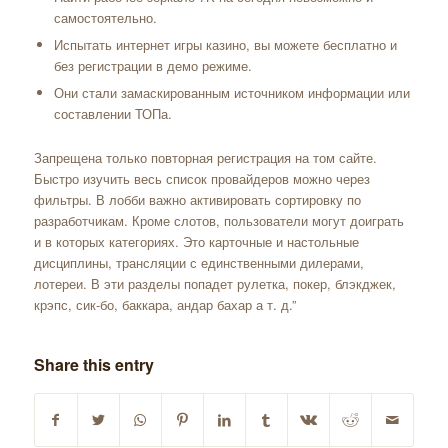
самостоятельно.
Испытать интернет игры казино, вы можете бесплатно и
без регистрации в демо режиме.
Они стали замаскированным источником информации или
составлении ТОПа.
Запрещена только повторная регистрация на том сайте.
Быстро изучить весь список провайдеров можно через
фильтры. В лобби важно активировать сортировку по
разработчикам. Кроме слотов, пользователи могут доиграть
и в которых категориях. Это карточные и настольные
дисциплины, трансляции с единственными дилерами,
лотереи. В эти разделы попадет рулетка, покер, блэкджек,
крэпс, сик-бо, баккара, андар бахар а т. д.”
Share this entry