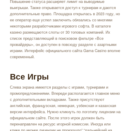
Повышение статуса расширяет лимит на выводимые
выигрыши. Также открывается доступ к турнирам и даются
дополнительные право. Площадка открылась в 2023 году, но
ее оператор еще успел заключить обязались со многими
некоторыми разработчиками игрового софта. В каталоге
казино размещаются слоты от 30 топовых компаний. Их
список представляющий в поисковом фильтре «Все
провайдеры», он доступен в повсюду разделе с азартными
играми. Интерфейс официального сайта Gama Casino вполне
современный.
Все Игры
Слева экрана имеются разделы с играми, турнирами и
промопредложениями. Впереди располагается главное меню
с дополнительными вкладками. Также присутствуют
английская, французская, немецкая, узбекская и казахская
версии интерфейса. Нужно кликнуть по логотипу лицензии на
официальном сайте. После этого игрок должен быть
перенаправлен на ресурс игорной комиссии. Иногда или
клике по иконке лицензии не произошло” “дальнейший на