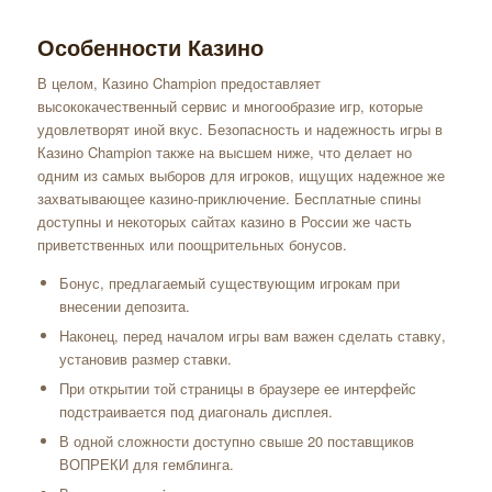
Особенности Казино
В целом, Казино Champion предоставляет
высококачественный сервис и многообразие игр, которые
удовлетворят иной вкус. Безопасность и надежность игры в
Казино Champion также на высшем ниже, что делает но
одним из самых выборов для игроков, ищущих надежное же
захватывающее казино-приключение. Бесплатные спины
доступны и некоторых сайтах казино в России же часть
приветственных или поощрительных бонусов.
Бонус, предлагаемый существующим игрокам при
внесении депозита.
Наконец, перед началом игры вам важен сделать ставку,
установив размер ставки.
При открытии той страницы в браузере ее интерфейс
подстраивается под диагональ дисплея.
В одной сложности доступно свыше 20 поставщиков
ВОПРЕКИ для гемблинга.