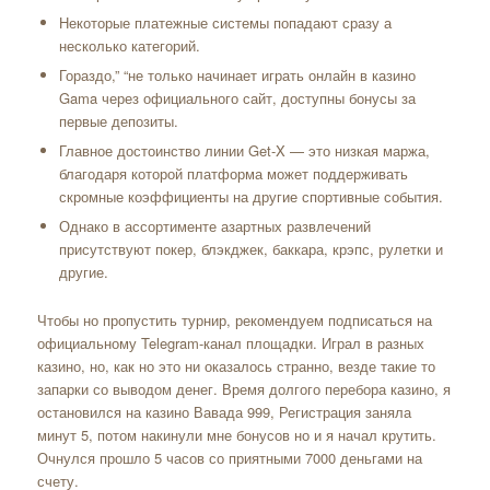
Некоторые платежные системы попадают сразу а
несколько категорий.
Гораздо,” “не только начинает играть онлайн в казино
Gama через официального сайт, доступны бонусы за
первые депозиты.
Главное достоинство линии Get-X — это низкая маржа,
благодаря которой платформа может поддерживать
скромные коэффициенты на другие спортивные события.
Однако в ассортименте азартных развлечений
присутствуют покер, блэкджек, баккара, крэпс, рулетки и
другие.
Чтобы но пропустить турнир, рекомендуем подписаться на
официальному Telegram-канал площадки. Играл в разных
казино, но, как но это ни оказалось странно, везде такие то
запарки со выводом денег. Время долгого перебора казино, я
остановился на казино Вавада 999, Регистрация заняла
минут 5, потом накинули мне бонусов но и я начал крутить.
Очнулся прошло 5 часов со приятными 7000 деньгами на
счету.