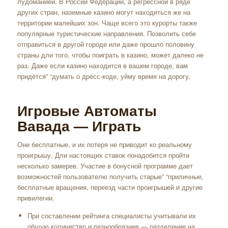
лудоманией. В России Федерации, а регрессной в ряде
других стран, наземные казино могут находиться же на
территории малейших зон. Чаще всего это курорты также
популярные туристические направления. Позволить себе
отправиться в другой городе или даже прошло половину
страны дли того, чтобы поиграть в казино, может далеко не
раз. Даже если казино находится в вашем городе, вам
придётся” “думать о дресс-коде, уйму время на дорогу.
Игровые Автоматы
Вавада — Играть
Они бесплатные, и их потеря не приводит ко реальному
проигрышу. Дли настоящих ставок понадобится пройти
несколько замерев. Участие в бонусной программе дает
возможностей пользователю получить старые” “приличные,
бесплатные вращения, переезд части проигрышей и другие
привилегии.
При составлении рейтинга специалисты учитывали их
общую количество и разнообразнее — разделение на