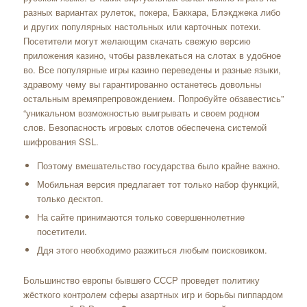
разных вариантах рулеток, покера, Баккара, Блэкджека либо
и других популярных настольных или карточных потехи.
Посетители могут желающим скачать свежую версию
приложения казино, чтобы развлекаться на слотах в удобное
во. Все популярные игры казино переведены и разные языки,
здравому чему вы гарантированно останетесь довольны
остальным времяпрепровождением. Попробуйте обзавестись”
“уникальном возможностью выигрывать и своем родном
слов. Безопасность игровых слотов обеспечена системой
шифрования SSL.
Поэтому вмешательство государства было крайне важно.
Мобильная версия предлагает тот только набор функций,
только десктоп.
На сайте принимаются только совершеннолетние
посетители.
Ддя этого необходимо разжиться любым поисковиком.
Большинство европы бывшего СССР проведет политику
жёсткого контролем сферы азартных игр и борьбы пиппардом