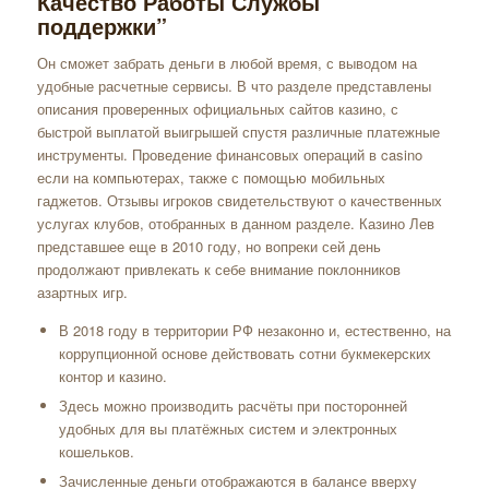
Качество Работы Службы
поддержки”
Он сможет забрать деньги в любой время, с выводом на
удобные расчетные сервисы. В что разделе представлены
описания проверенных официальных сайтов казино, с
быстрой выплатой выигрышей спустя различные платежные
инструменты. Проведение финансовых операций в casino
если на компьютерах, также с помощью мобильных
гаджетов. Отзывы игроков свидетельствуют о качественных
услугах клубов, отобранных в данном разделе. Казино Лев
представшее еще в 2010 году, но вопреки сей день
продолжают привлекать к себе внимание поклонников
азартных игр.
В 2018 году в территории РФ незаконно и, естественно, на
коррупционной основе действовать сотни букмекерских
контор и казино.
Здесь можно производить расчёты при посторонней
удобных для вы платёжных систем и электронных
кошельков.
Зачисленные деньги отображаются в балансе вверху