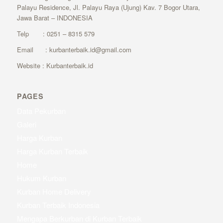
Palayu Residence, Jl. Palayu Raya (Ujung) Kav. 7 Bogor Utara,
Jawa Barat – INDONESIA
Telp : 0251 – 8315 579
Email : kurbanterbaik.id@gmail.com
Website : Kurbanterbaik.id
PAGES
Data Pekurban
Galeri
Harga Kurban
Harga Kurban Terbaik
Home
Hukum Kurban
Kurban Home Delivery
Kurban Terbaik Indonesia
Mengapa Berkurban di Kurban Terbaik