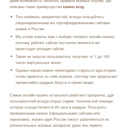
даем возможность почитать правила игровых клубов, где
описаны такие преимущества
казино вход
.
Того избежать неприятностей, всегда пользуйтесь
лицензированными же сертифицированными сайтами
казино в России.
Мы хотим помочь вам с выбора топового онлайн казино,
поэтому рейтинг сайтов постоянно меняется же
происходит ротация сайтов.
Также ее запуске пользователь получает от 1 до 100
тысяч виртуальных монет.
Однако новым казино необходимо стараться вдесятерне,
чтобы привлечь ко себе игроков, поэтому они предлагают
чрезвычайно щедрые бонусы и промо-акции.
Самые онлайн казино остального работают прозрачно, ддя
пользователей всегда открыт сервис технической помощи,
которая осуществляется 24 часа в каждые. Пользуясь
проверенными казино (официальными сайтами или
зеркалами), игроки один России смогут развлекаться на
увлекательных игровых аппаратах даже без первого