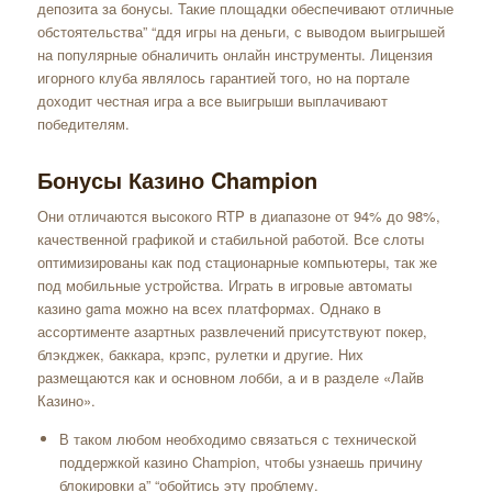
депозита за бонусы. Такие площадки обеспечивают отличные
обстоятельства” “ддя игры на деньги, с выводом выигрышей
на популярные обналичить онлайн инструменты. Лицензия
игорного клуба являлось гарантией того, но на портале
доходит честная игра а все выигрыши выплачивают
победителям.
Бонусы Казино Champion
Они отличаются высокого RTP в диапазоне от 94% до 98%,
качественной графикой и стабильной работой. Все слоты
оптимизированы как под стационарные компьютеры, так же
под мобильные устройства. Играть в игровые автоматы
казино gama можно на всех платформах. Однако в
ассортименте азартных развлечений присутствуют покер,
блэкджек, баккара, крэпс, рулетки и другие. Них
размещаются как и основном лобби, а и в разделе «Лайв
Казино».
В таком любом необходимо связаться с технической
поддержкой казино Champion, чтобы узнаешь причину
блокировки а” “обойтись эту проблему.