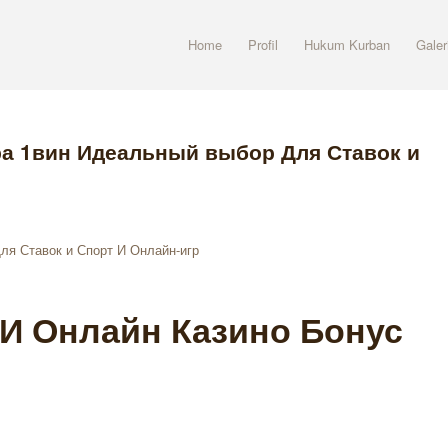
Home
Profil
Hukum Kurban
Galer
а 1вин Идеальный выбор Для Ставок и
ля Ставок и Спорт И Онлайн-игр
 И Онлайн Казино Бонус