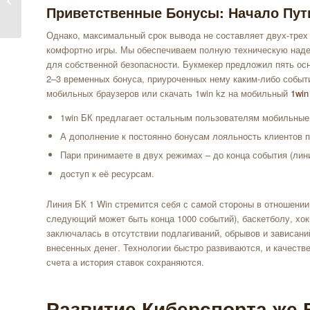
Официальный Сай
Приветственные Бонусы: Начало Пут
Однако, максимальный срок вывода не составляет двух-трех 
комфортно игры. Мы обеспечиваем полную техническую наде
для собственной безопасности. Букмекер предложил пять осн
2–3 временных бонуса, приуроченных нему каким-либо собы
мобильных браузеров или скачать 1win kz на мобильный
1win
1win БК предлагает остальным пользователям мобильны
А дополнение к постоянно бонусам лояльность клиентов 
Пари принимаете в двух режимах – до конца события (линия
доступ к её ресурсам.
Линия БК 1 Win стремится себя с самой стороны в отношении 
следующий может быть конца 1000 событий), баскетболу, хо
заключалась в отсутствии подлагиваний, обрывов и зависан
внесенных денег. Технологии быстро развиваются, и качестве
счета а история ставок сохраняются.
Развитие Киберспорта же 