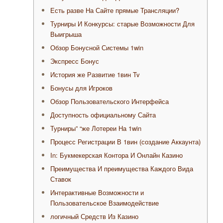
Есть разве На Сайте прямые Трансляции?
Турниры И Конкурсы: старые Возможности Для
Выигрыша
Обзор Бонусной Системы 1win
Экспресс Бонус
История же Развитие 1вин Tv
Бонусы для Игроков
Обзор Пользовательского Интерфейса
Доступность официальному Сайта
Турниры” “же Лотереи На 1win
Процесс Регистрации В 1вин (создание Аккаунта)
In: Букмекерская Контора И Онлайн Казино
Преимущества И преимущества Каждого Вида
Ставок
Интерактивные Возможности и
Пользовательское Взаимодействие
логичный Средств Из Казино