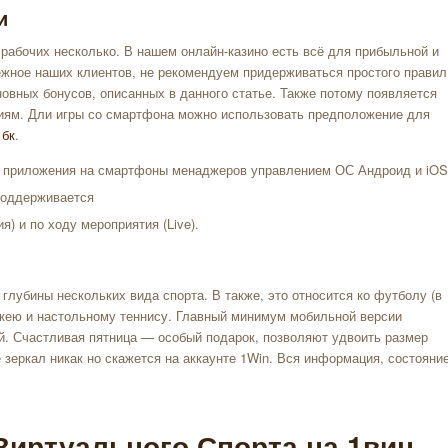
и
рабочих несколько. В нашем онлайн-казино есть всё для прибыльной и
жное наших клиентов, не рекомендуем придерживаться простого правил
овных бонусов, описанных в данного статье. Также потому появляется
тиям. Дли игры со смартфона можно использовать предположение для
 бк
.
е приложения на смартфоны менаджеров управлением ОС Андроид и iOS
поддерживается
) и по ходу мероприятия (Live).
глубины нескольких вида спорта. В также, это относится ко футболу (в
ккею и настольному теннису. Главный минимум мобильной версии
ий. Счастливая пятница — особый подарок, позволяют удвоить размер
 зеркал никак но скажется на аккаунте 1Win. Вся информация, состояни
Виртуального Спорта на 1вин