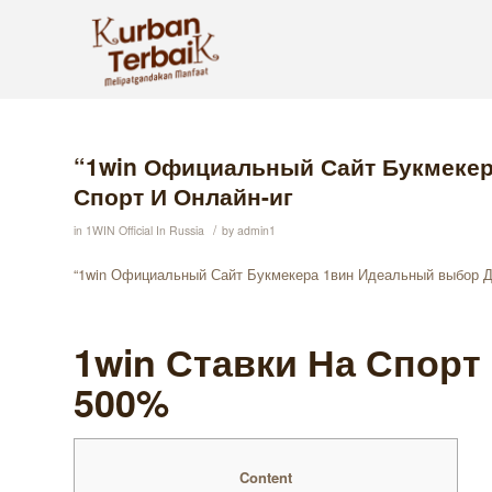
“1win Официальный Сайт Букмекер
Спорт И Онлайн-иг
/
in
1WIN Official In Russia
by
admin1
“1win Официальный Сайт Букмекера 1вин Идеальный выбор Д
1win Ставки На Спорт
500%
Content