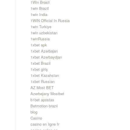
1Win Brasil
1win Brazil
1win India
1WIN Official In Russia
1win Turkiye
1win uzbekistan
1winRussia
1xbet apk
1xbet Azerbajan
1xbet Azerbaydjan
1xbet Brazil
1xbet giriş
1xbet Kazahstan
1xbet Russian
AZ Most BET
Azerbajany Mostbet
b1bet apostas
Betmotion brazil
blog
Casino
casino en ligne fr