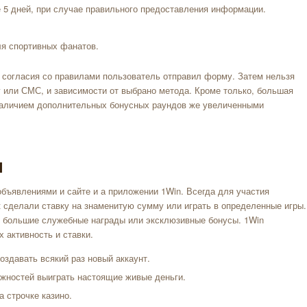
 5 дней, при случае правильного предоставления информации.
ля спортивных фанатов.
 согласия со правилами пользователь отправил форму. Затем нельзя
у или СМС, и зависимости от выбрано метода. Кроме только, большая
 наличием дополнительных бонусных раундов же увеличенными
н
бъявлениями и сайте и а приложении 1Win. Всегда для участия
 сделали ставку на знаменитую сумму или играть в определенные игры.
я большие служебные награды или эксклюзивные бонусы. 1Win
 активность и ставки.
создавать всякий раз новый аккаунт.
жностей выиграть настоящие живые деньги.
 строчке казино.