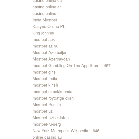
casino onlina ca
casino online ar
casinò online it
India Mostbet
Kasyno Online PL
king johnnie
mostbet apk
mostbet az 90
Mostbet Azerbaijan
Mostbet Azerbaycan
‎mostbet Gambling On The App Store – 457
mostbet giriş
Mostbet India
mostbet kirish
mostbet ozbekistonda
mostbet royxatga olish
Mostbet Russia
mostbet uz
Mostbet Uzbekistan
mostbet-ru-serg
New York Metropolis Wikipedia – 646
online casino au