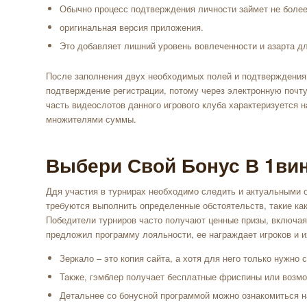
Обычно процесс подтверждения личности займет не более
оригинальная версия приложения.
Это добавляет лишний уровень вовлеченности и азарта д
После заполнения двух необходимых полей и подтверждения
подтверждение регистрации, потому через электронную почт
часть видеослотов данного игрового клуба характеризуется
множителями суммы.
Выбери Свой Бонус В 1ви
Ддя участия в турнирах необходимо следить и актуальными о
требуются выполнить определенные обстоятельств, такие как
Победители турниров часто получают ценные призы, включа
предложил программу лояльности, ее награждает игроков и их
Зеркало – это копия сайта, а хотя для него только нужно 
Также, гэмблер получает бесплатные фриспины или возмо
Детальнее со бонусной программой можно ознакомиться на