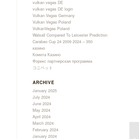
vulkan vegas DE
vulkan vegas DE login
Vulkan Vegas Germany
Vulkan Vegas Poland
VulkanVegas Poland
Walsall Compared To Leicester Prediction
Carabao Cup 24 2009 2024 – 350
казино
Комета Казино
Форекс партнерская программа
コニベット
ARCHIVE
January 2025
July 2024
June 2024
May 2024
April 2024
March 2024
February 2024
Ка
January 2024