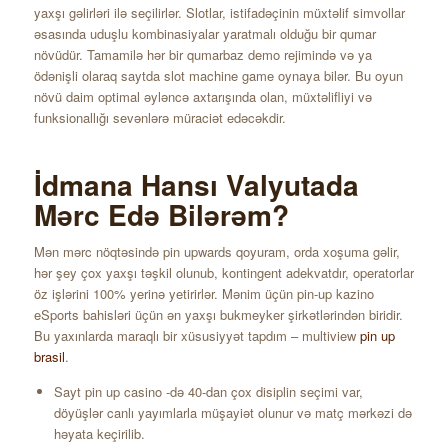
yaxşı gəlirləri ilə seçilirlər. Slotlar, istifadəçinin müxtəlif simvollar
əsasında uduşlu kombinasiyalar yaratmalı olduğu bir qumar
növüdür. Tamamilə hər bir qumarbaz demo rejimində və ya
ödənişli olaraq saytda slot machine game oynaya bilər. Bu oyun
növü daim optimal əyləncə axtarışında olan, müxtəlifliyi və
funksionallığı sevənlərə müraciət edəcəkdir.
İdmana Hansı Valyutada
Mərc Edə Bilərəm?
Mən mərc nöqtəsində pin upwards qoyuram, orda xoşuma gəlir,
hər şey çox yaxşı təşkil olunub, kontingent adekvatdır, operatorlar
öz işlərini 100% yerinə yetirirlər. Mənim üçün pin-up kazino
eSports bahisləri üçün ən yaxşı bukmeyker şirkətlərindən biridir.
Bu yaxınlarda maraqlı bir xüsusiyyət tapdım – multiview
pin up
brasil
.
Sayt pin up casino -də 40-dan çox disiplin seçimi var,
döyüşlər canlı yayımlarla müşayiət olunur və matç mərkəzi də
həyata keçirilib.