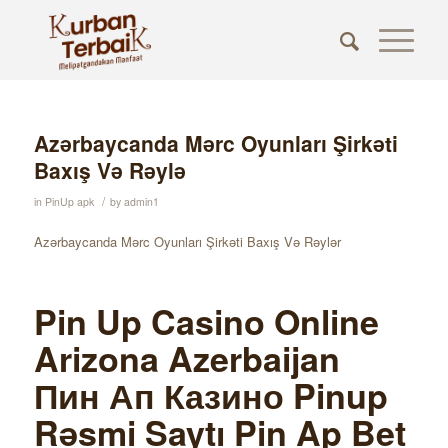
Azərbaycanda Mərc Oyunları Şirkəti
Baxış Və Rəylə
/
in
PinUp apk
by
admin1
Azərbaycanda Mərc Oyunları Şirkəti Baxış Və Rəylər
Pin Up Casino Online
Arizona Azerbaijan
Пин Ап Казино Pinup
Rəsmi Saytı Pin Ap Bet