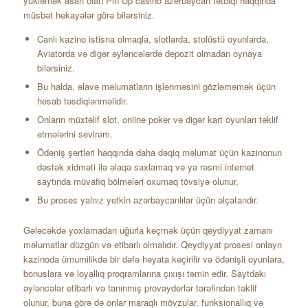
yükləmək asan olan Pin Up casino azerbaycan tətbiqi haqqında
müsbət hekayələr görə bilərsiniz.
Canlı kazino istisna olmaqla, slotlarda, stolüstü oyunlarda,
Aviatorda və digər əyləncələrdə depozit olmadan oynaya
bilərsiniz.
Bu halda, əlavə məlumatların işlənməsini gözləməmək üçün
hesab təsdiqlənməlidir.
Onların müxtəlif slot, online poker və digər kart oyunları təklif
etmələrini sevirəm.
Ödəniş şərtləri haqqında daha dəqiq məlumat üçün kazinonun
dəstək xidməti ilə əlaqə saxlamaq və ya rəsmi internet
saytında müvafiq bölmələri oxumaq tövsiyə olunur.
Bu proses yalnız yetkin azərbaycanlılar üçün əlçatandır.
Gələcəkdə yoxlamadan uğurla keçmək üçün qeydiyyat zamanı
məlumatlar düzgün və etibarlı olmalıdır. Qeydiyyat prosesi onlayn
kazinoda ümumilikdə bir dəfə həyata keçirilir və ödənişli oyunlara,
bonuslara və loyallıq proqramlarına çıxışı təmin edir. Saytdakı
əyləncələr etibarlı və tanınmış provayderlər tərəfindən təklif
olunur, buna görə də onlar maraqlı mövzular, funksionallıq və