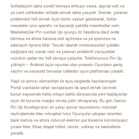
İstifadəçinin daha sürətli köməyə ehtiyacı varsa, qaynar xətt və
ya canlı söhbətdən istifadə etmək daha yaxşıdır. Dəstək, yaranan
problemləri həll etmək üçün bütün səyləri göstərərək, bütün
məsələlər üzrə operativ və bacarıqlı şəkildə məsləhətlər verir.
Məsləhətçilər Pin number Up oyunçu öz hesabına daxil onda
bilmirsə və ahora hansısa slot açılmırsa və ya işləmirsə nə
edəcəyini öyrənə bilər. Texniki dəstək mütəxəssisləri çatdakı
sorğulara tez cavab verir və yaranan problemli vəziyyətləri
mümkün qədər tez həll etməyə çalışırlar. Telefonunuza Pin Up
yükləyin – Android üçün oyunları olan proqram Oyunların geniş
seçimi və səxavətli bonuslar cəlbedici oyun platforması yaradır.
Yaşıl və qırmızı elementləri ilə açıq rənglərdə hazırlanmışdır.
Portal vasitəsilə rahat naviqasiyanı da qeyd etmək lazımdır,
bunun sayəsində hətta onlayn bahis dünyasında yeni başlayanlar
üçün də bununla məşğul olmaq çətin olmayacaq. Bu gün Casino
Pin Up Azərbaycanın ən yaxşı qumar resurslarının müstəqil
reytinqlərində lider mövqeləri tutur Oyunçular uduşları istənilən
bank kartına və ahora mövcud elektron pul kisəsinə komissiyasız
çıxara bilər. Əsas diqqət futbol, ​​tennis, xokkey və basketbola
yönəlib.