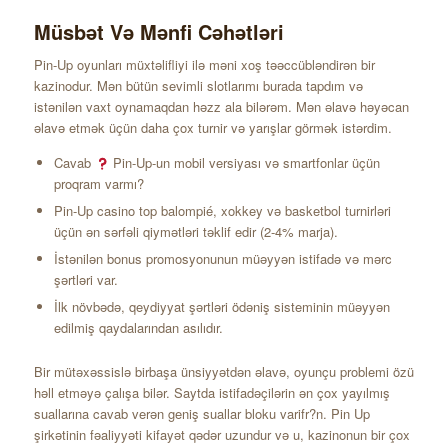
Müsbət Və Mənfi Cəhətləri
Pin-Up oyunları müxtəlifliyi ilə məni xoş təəccübləndirən bir
kazinodur. Mən bütün sevimli slotlarımı burada tapdım və
istənilən vaxt oynamaqdan həzz ala bilərəm. Mən əlavə həyəcan
əlavə etmək üçün daha çox turnir və yarışlar görmək istərdim.
Cavab
Pin-Up-un mobil versiyası və smartfonlar üçün
proqram varmı?
Pin-Up casino top balompié, ​​xokkey və basketbol turnirləri
üçün ən sərfəli qiymətləri təklif edir (2-4% marja).
İstənilən bonus promosyonunun müəyyən istifadə və mərc
şərtləri var.
İlk növbədə, qeydiyyat şərtləri ödəniş sisteminin müəyyən
edilmiş qaydalarından asılıdır.
Bir mütəxəssislə birbaşa ünsiyyətdən əlavə, oyunçu problemi özü
həll etməyə çalışa bilər. Saytda istifadəçilərin ən çox yayılmış
suallarına cavab verən geniş suallar bloku varifr?n. Pin Up
şirkətinin fəaliyyəti kifayət qədər uzundur və u, kazinonun bir çox