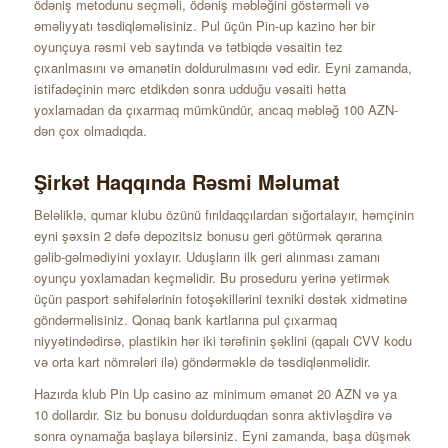
ödəniş metodunu seçməli, ödəniş məbləğini göstərməli və
əməliyyatı təsdiqləməlisiniz. Pul üçün Pin-up kazino hər bir
oyunçuya rəsmi veb saytında və tətbiqdə vəsaitin tez
çıxarılmasını və əmanətin doldurulmasını vəd edir. Eyni zamanda,
istifadəçinin mərc etdikdən sonra udduğu vəsaiti hətta
yoxlamadan da çıxarmaq mümkündür, ancaq məbləğ 100 AZN-
dən çox olmadıqda.
Şirkət Haqqında Rəsmi Məlumat
Beləliklə, qumar klubu özünü fırıldaqçılardan sığortalayır, həmçinin
eyni şəxsin 2 dəfə depozitsiz bonusu geri götürmək qərarına
gəlib-gəlmədiyini yoxlayır. Uduşların ilk geri alınması zamanı
oyunçu yoxlamadan keçməlidir. Bu proseduru yerinə yetirmək
üçün pasport səhifələrinin fotoşəkillərini texniki dəstək xidmətinə
göndərməlisiniz. Qonaq bank kartlarına pul çıxarmaq
niyyətindədirsə, plastikin hər iki tərəfinin şəklini (qapalı CVV kodu
və orta kart nömrələri ilə) göndərməklə də təsdiqlənməlidir.
Hazırda klub Pin Up casino az minimum əmanət 20 AZN və ya
10 dollardır. Siz bu bonusu doldurduqdan sonra aktivləşdirə və
sonra oynamağa başlaya bilərsiniz. Eyni zamanda, başa düşmək