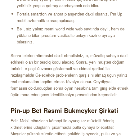
yetkinlik yaşına çatmış azərbaycanlı edə bilər.
Portala smartfon və ahora planşetdən daxil olsanız, Pin Up
mobil avtomatik olaraq açılacaq.
Bəli, siz yalnız rəsmi world wide web saytında deyil, həm də
yüklənə bilən proqram vasitəsilə onlayn kazino oynaya
bilərsiniz.
Sonra telefon nömrəsini daxil etməlisiniz, o, müvafiq sahəyə daxil
edilməli olan bir təsdiq kodu alacaq. Sonra, yeni müştəri doğum
tarixini, e-poçt ünvanını göstərməli və xidmət şərtləri ilə
razılaşmalıdır Gələcəkdə problemlərin qarşısını almaq üçün yalnız
real məlumatları təqdim etmək tövsiyə olunur. Qeydiyyat
formasını doldurduqdan sonra oyun hesabına tam giriş əldə etmək
üçün mərc edən şəxs identifikasiya prosesindən keçməlidir.
Pin-up Bet Rəsmi Bukmeyker Şirkəti
Edir. Mobil cihazların köməyi ilə oyunçular müxtəlif ödəniş
xidmətlərinə uduşlarını çıxarmaqla pulla oynaya biləcəklər.
Maşınlar yüksək sürətlə etibarlı şəkildə işləyəcək, pullu və ya