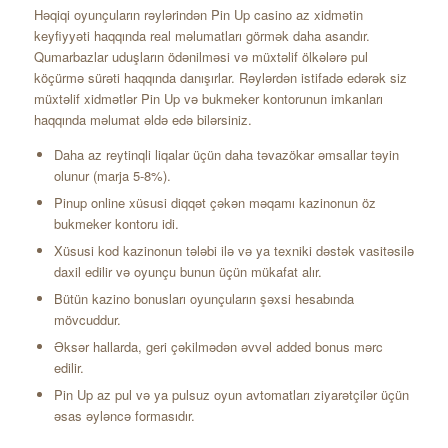
Həqiqi oyunçuların rəylərindən Pin Up casino az xidmətin
keyfiyyəti haqqında real məlumatları görmək daha asandır.
Qumarbazlar uduşların ödənilməsi və müxtəlif ölkələrə pul
köçürmə sürəti haqqında danışırlar. Rəylərdən istifadə edərək siz
müxtəlif xidmətlər Pin Up və bukmeker kontorunun imkanları
haqqında məlumat əldə edə bilərsiniz.
Daha az reytinqli liqalar üçün daha təvazökar əmsallar təyin
olunur (marja 5-8%).
Pinup online xüsusi diqqət çəkən məqamı kazinonun öz
bukmeker kontoru idi.
Xüsusi kod kazinonun tələbi ilə və ya texniki dəstək vasitəsilə
daxil edilir və oyunçu bunun üçün mükafat alır.
Bütün kazino bonusları oyunçuların şəxsi hesabında
mövcuddur.
Əksər hallarda, geri çəkilmədən əvvəl added bonus mərc
edilir.
Pin Up az pul və ya pulsuz oyun avtomatları ziyarətçilər üçün
əsas əyləncə formasıdır.