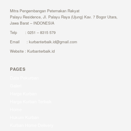
Mitra Pengembangan Peternakan Rakyat
Palayu Residence, Jl. Palayu Raya (Ujung) Kav. 7 Bogor Utara,
Jawa Barat – INDONESIA
Telp : 0251 – 8315 579
Email : kurbanterbaik.id@gmail.com
Website : Kurbanterbaik.id
PAGES
Data Pekurban
Galeri
Harga Kurban
Harga Kurban Terbaik
Home
Hukum Kurban
Kurban Home Delivery