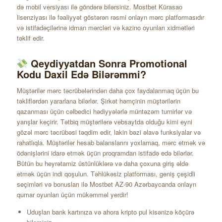
də mobil versiyası ilə göndərə bilərsiniz. Mostbet Kürasao
lisenziyası ilə fəaliyyət göstərən rəsmi onlayn mərc platformasıdır
və istifadəçilərinə idman mərcləri və kazino oyunları xidmətləri
təklif edir.
Qeydiyyatdan Sonra Promotional
Kodu Daxil Edə Bilərəmmi?
Müştərilər mərc təcrübələrindən daha çox faydalanmaq üçün bu
təkliflərdən yararlana bilərlər. Şirkət həmçinin müştərilərin
qazanması üçün cəlbedici hədiyyələrlə müntəzəm turnirlər və
yarışlar keçirir. Tətbiq müştərilərə vebsaytda olduğu kimi eyni
gözəl mərc təcrübəsi təqdim edir, lakin bəzi əlavə funksiyalar və
rahatlıqla. Müştərilər hesab balanslarını yoxlamaq, mərc etmək və
ödənişlərini idarə etmək üçün proqramdan istifadə edə bilərlər.
Bütün bu heyrətamiz üstünlüklərə və daha çoxuna giriş əldə
etmək üçün indi qoşulun. Təhlükəsiz platforması, geniş çeşidli
seçimləri və bonusları ilə Mostbet AZ-90 Azərbaycanda onlayn
qumar oyunları üçün mükəmməl yerdir!
Uduşları bank kartınıza və ahora kripto pul kisənizə köçürə