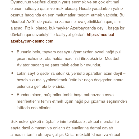
Oyunçunun vəzifəsi düzgün yarış seçmək və ən çox ehtimal
olunan nəticəyə qərar vermək olacaq. Hesab yaradarkən yalnız
özünüz haqqında ən son məlumatları təqdim etmək vacibdir. Bu,
Mostbet-AZ91-də yoxlama zamanı əlavə çətinliklərin qarşısını
alacaq. Fiziki olaraq, bukmeyker Azərbaycanda deyil, başqa bir
dövlətin qanunvericiyi ilə fəaliyyət göstərir
https://mostbet-
azerbaycan-casino.com
.
Bununla belə, təyyarə qəzaya uğramazdan əvvəl nağd pul
çıxartmalısınız, əks halda mərcinizi itirəcəksiniz. Mostbet
Aviator bacarıq və şans tələb edən bir oyundur.
Lakin sayt o qədər rahatdır ki, yerüstü aparatlar lazım deyil –
hesabınızı maliyyələşdirmək üçün bir neçə dəqiqədən sonra
pulunuzu geri ala bilərsiniz.
Bundan əlavə, müştərilər tədbir başa çatmazdan əvvəl
mənfəətlərini təmin etmək üçün nağd pul çıxarma seçimindən
istifadə edə bilərlər.
Bukmeker şirkəti müştərilərinin təhlükəsiz, aktual mərclər ilə
sayta daxil olmasını və onların öz suallarına dərhal cavab
almasını təmin etməyə çalışır. Onlar müxtəlif idman və virtual