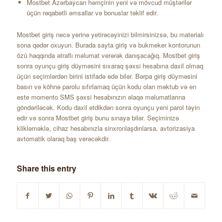
Mostbet Azərbaycan həmçinin yeni və mövcud müştərilər
üçün rəqabətli əmsallar və bonuslar təklif edir.
Mostbet giriş necə yerinə yetirəcəyinizi bilmirsinizsə, bu materialı
sona qədər oxuyun. Burada sayta giriş və bukmeker kontorunun
özü haqqında ətraflı məlumat verərək danışacağıq. Mostbet giriş
sonra oyunçu giriş düyməsini sıxaraq şəxsi hesabına daxil olmaq
üçün seçimlərdən birini istifadə edə bilər. Bərpa giriş düyməsini
basın və köhnə parolu sıfırlamaq üçün kodu olan məktub və en
este momento SMS şəxsi hesabınızın əlaqə məlumatlarına
göndəriləcək. Kodu daxil etdikdən sonra oyunçu yeni parol təyin
edir və sonra Mostbet giriş bunu sınaya bilər. Seçiminizə
klikləməklə, cihaz hesabınızla sinxronlaşdırılarsa, avtorizasiya
avtomatik olaraq baş verəcəkdir.
Share this entry