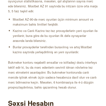
oyunçunun statistikasına, məsələn, qol atışlarının sayına mərc
edə bilərsiniz. Mostbet AZ 91 saytında bu intizam üzrə orta marja
5, 5 faiz təşkil edir.
Mostbet AZ-90-də mərc oyunları üçün minimum amount və
maksimum bahis limitləri fərqlidir.
Kazino və Canlı Kazino tez-tez provayderlərin yeni oyunları ilə
yenilənir, buna görə də bu oyunları ilk dəfə oynayanlar
arasında landa bilərsiniz.
Bunlar provayderlər tərəfindən buraxılmış və artıq Mostbet
kazino saytında yerləşdirilmiş ən yeni oyunlardır.
Bukmeker kontoru rəqabətli əmsallar və istifadəçi dostu interfeys
təklif edir ki, bu da mərc edənlərin sevimli idman növlərinə tez
mərc etmələrini asanlaşdırır. Bu bukmeker kontorunda canlı
mərcdə iştirak etmək üçün sadəcə hesabınıza daxil olun və canlı
mərc bölməsinə keçin. Məsələn, 6 kombinasiya ilə 4-ü düzgün
proqnozlaşdırılırsa, bahis qazanılmış hesab olunur.
Şəxsi Hesabın