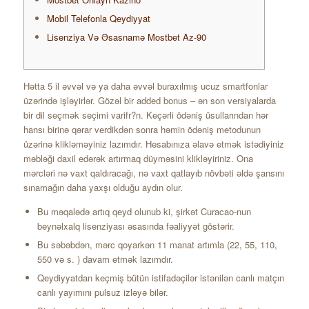
Mobil Telefonla Qeydiyyat
Lisenziya Və Əsasnamə Mostbet Az-90
Hətta 5 il əvvəl və ya daha əvvəl buraxılmış ucuz smartfonlar
üzərində işləyirlər. Gözəl bir added bonus – ən son versiyalarda
bir dil seçmək seçimi varifr?n. Keçərli ödəniş üsullarından hər
hansı birinə qərar verdikdən sonra həmin ödəniş metodunun
üzərinə klikləməyiniz lazımdır. Hesabınıza əlavə etmək istədiyiniz
məbləği daxil edərək artırmaq düyməsini klikləyiriniz. Ona
mərcləri nə vaxt qaldıracağı, nə vaxt qatlayıb növbəti əldə şansını
sınamağın daha yaxşı olduğu aydın olur.
Bu məqalədə artıq qeyd olunub ki, şirkət Curacao-nun
beynəlxalq lisenziyası əsasında fəaliyyət göstərir.
Bu səbəbdən, mərc qoyarkən 11 manat artımla (22, 55, 110,
550 və s. ) davam etmək lazımdır.
Qeydiyyatdan keçmiş bütün istifadəçilər istənilən canlı matçın
canlı yayımını pulsuz izləyə bilər.