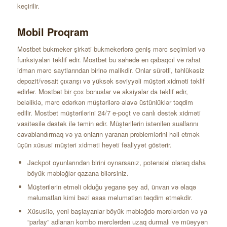
keçirilir.
Mobil Proqram
Mostbet bukmeker şirkəti bukmekerlərə geniş mərc seçimləri və
funksiyaları təklif edir. Mostbet bu sahədə ən qabaqcıl və rahat
idman mərc saytlarından birinə malikdir. Onlar sürətli, təhlükəsiz
depozit/vəsait çıxarışı və yüksək səviyyəli müştəri xidməti təklif
edirlər. Mostbet bir çox bonuslar və aksiyalar da təklif edir,
beləliklə, mərc edərkən müştərilərə əlavə üstünlüklər təqdim
edilir. Mostbet müştərilərini 24/7 e-poçt və canlı dəstək xidməti
vasitəsilə dəstək ilə təmin edir. Müştərilərin istənilən suallarını
cavablandırmaq və ya onların yaranan problemlərini həll etmək
üçün xüsusi müştəri xidməti heyəti fəaliyyət göstərir.
Jackpot oyunlarından birini oynarsanız, potensial olaraq daha
böyük məbləğlər qazana bilərsiniz.
Müştərilərin etməli olduğu yeganə şey ad, ünvan və əlaqə
məlumatları kimi bəzi əsas məlumatları təqdim etməkdir.
Xüsusilə, yeni başlayanlar böyük məbləğdə mərclərdən və ya
“parlay” adlanan kombo mərclərdən uzaq durmalı və müəyyən