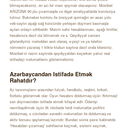
bilməyəcəksiniz, ən azı bir mərc qoymalı olacaqsınız. Mostbet
ARIZONA 90 plu çıxarmaqda və digər əməliyyatlarda komissiya
tutmur. Bukmeker kontoru ilə ünsiyyət qurmağın ən asan yolu
veb-saytın aşağı sağ küncündə yerləşən düyməni basmaqla
açılan onlayn söhbətdir. Mərcin səhv hesablanması, aşağı limitlər,
hesabınıza daxil ola bilməmək və s. Qeydiyyat zamanı
göstərdiyiniz metoddan asılı olaraq, e-poçt və ya telefon
nömrəsini yazaraq 1 kliklə klubun saytına daxil onda bilərsiniz.
Mostbet-in rəsmi saytında qeydiyyatdan keçərkən yalnız real
istifadəçi məlumatlarını göstərməlisiniz.
Azərbaycandan Istifadə Etmək
Rahatdır?
Az tanınmışların arasından futzalı, həndbolu, reqbini, kriketi,
florbolu göstərmək olar. Oyun hesabını doldurmaq üçün “Artırmaq”
sarı düyməsindən istifadə etmək kifayət edir. Ödənişi
rəsmiləşdirmək üçün ilk növbədə fərdi məlumatlar profilini
doldurmaq, o cümlədən sənədin məlumatları ilə doldurmaq və
aktiv bonusu qaytarmaq lazımdır. Bundan sonra şəxsi kabinetdə
“Hesabdan çıxarmaq” səhifəsinə keçmək, sistemi seçmək,