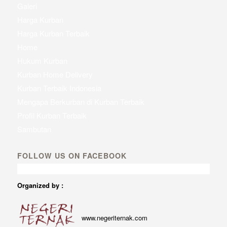
Galeri
Harga Kurban
Harga Kurban Terbaik
Home
Hukum Kurban
Kurban Home Delivery
Kurban Terbaik Indonesia
Mengapa Berkurban di Kurban Terbaik
Profil Kurban Terbaik
Sambutan
FOLLOW US ON FACEBOOK
Organized by :
www.negeriternak.com