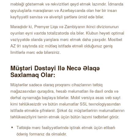
məbləği göstərmək və rekvizitləri qeyd etmək lazımdır. İdmanda
qoyuluşlarla maraqlanan və Azərbaycanda olan hər bir insan
keyfiyyətli servisə və əlverişli şərtlərə ümid edə bilər.
Maraqlıdır ki, Premyer Liqa və Zambiyanın ikinci divizionunun
oyunları eyni vaxtda totalizatorda ola bilər. Klubun heyəti optimal
vəziyyətdə olanda yarışlara mərc etmək daha yaxşıdır. Mostbet
AZ 91 saytında siz mütləq istifadə etməli olduğunuz geniş
limitlərlə mərc edə bilərsiniz.
Müştəri Dəstəyi Ilə Necə Əlaqə
Saxlamaq Olar:
Müştərilər sadəcə olaraq proqramı cihazlarının tətbiq
mağazasından quraşdıra, hesab məlumatları ilə daxil onda və
dərhal oynamağa başlaya bilərlər. Mobil versiya əsas veb sayt
kimi təhlükəsizdir və bütün məlumatlar SSL texnologiyasından
istifadə etməklə şifrələnir. Şirkət öz müştərilərinin məlumatlarının
təhlükəsizliyini təmin etmək üçün bütün lazımi tədbirləri görür.
Tətbiqlə mərc fəaliyyətlərində iştirak etmək üçün etibarlı
ödəniş formanız da olmalıdır.