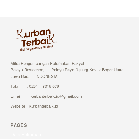
Mitra Pengembangan Peternakan Rakyat
Palayu Residence, Jl. Palayu Raya (Ujung) Kav. 7 Bogor Utara,
Jawa Barat – INDONESIA
Telp : 0251 – 8315 579
Email : kurbanterbaik.id@gmail.com
Website : Kurbanterbaik.id
PAGES
Data Pekurban