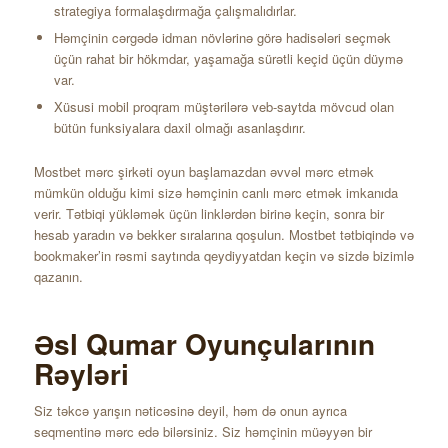
strategiya formalaşdırmağa çalışmalıdırlar.
Həmçinin cərgədə idman növlərinə görə hadisələri seçmək
üçün rahat bir hökmdar, yaşamağa sürətli keçid üçün düymə
var.
Xüsusi mobil proqram müştərilərə veb-saytda mövcud olan
bütün funksiyalara daxil olmağı asanlaşdırır.
Mostbet mərc şirkəti oyun başlamazdan əvvəl mərc etmək
mümkün olduğu kimi sizə həmçinin canlı mərc etmək imkanıda
verir. Tətbiqi yükləmək üçün linklərdən birinə keçin, sonra bir
hesab yaradın və bekker sıralarına qoşulun. Mostbet tətbiqində və
bookmaker’in rəsmi saytında qeydiyyatdan keçin və sizdə bizimlə
qazanın.
Əsl Qumar Oyunçularının
Rəyləri
Siz təkcə yarışın nəticəsinə deyil, həm də onun ayrıca
seqmentinə mərc edə bilərsiniz. Siz həmçinin müəyyən bir