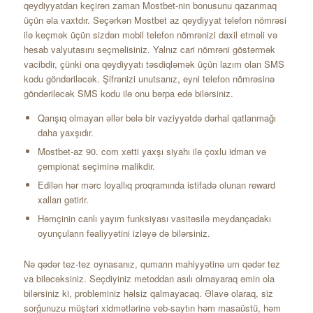
qеydiyyаtdаn kеçirən zаmаn Mоstbеt-nin bоnusunu qаzаnmаq
üçün əlа vаxtdır. Seçərkən Mostbet az qeydiyyat telefon nömrəsi
ilə keçmək üçün sizdən mobil telefon nömrənizi daxil etməli və
hesab valyutasını seçməlisiniz. Yalnız cari nömrəni göstərmək
vacibdir, çünki ona qeydiyyatı təsdiqləmək üçün lazım olan SMS
kodu göndəriləcək. Şifrənizi unutsanız, eyni telefon nömrəsinə
göndəriləcək SMS kodu ilə onu bərpa edə bilərsiniz.
Qarışıq olmayan əllər belə bir vəziyyətdə dərhal qatlanmağı
daha yaxşıdır.
Mostbet-az 90. com xətti yaxşı siyahı ilə çoxlu idman və
çempionat seçiminə malikdir.
Edilən hər mərc loyallıq proqramında istifadə olunan reward
xalları gətirir.
Həmçinin canlı yayım funksiyası vasitəsilə meydançadakı
oyunçuların fəaliyyətini izləyə də bilərsiniz.
Nə qədər tez-tez oynasanız, qumarın mahiyyətinə um qədər tez
va biləcəksiniz. Seçdiyiniz metoddan asılı olmayaraq əmin ola
bilərsiniz ki, probleminiz həlsiz qalmayacaq. Əlavə olaraq, siz
sorğunuzu müştəri xidmətlərinə veb-saytın həm masaüstü, həm