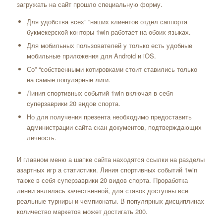
загружать на сайт прошло специальную форму.
Для удобства всех” “наших клиентов отдел саппорта
букмекерской конторы 1win работает на обоих языках.
Для мобильных пользователей у только есть удобные
мобильные приложения для Android и iOS.
Со” “собственными котировками стоит ставились только
на самые популярные лиги.
Линия спортивных событий 1win включая в себя
суперзаврики 20 видов спорта.
Но для получения презента необходимо предоставить
администрации сайта скан документов, подтверждающих
личность.
И главном меню а шапке сайта находятся ссылки на разделы
азартных игр а статистики. Линия спортивных событий 1win
также в себя суперзаврики 20 видов спорта. Проработка
линии являлась качественной, для ставок доступны все
реальные турниры и чемпионаты. В популярных дисциплинах
количество маркетов может достигать 200.