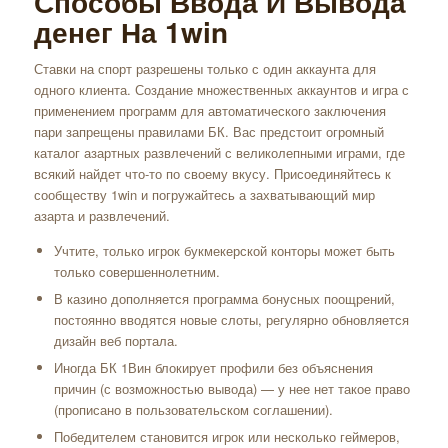
Способы Ввода И Вывода
денег На 1win
Ставки на спорт разрешены только с один аккаунта для
одного клиента. Создание множественных аккаунтов и игра с
применением программ для автоматического заключения
пари запрещены правилами БК. Вас предстоит огромный
каталог азартных развлечений с великолепными играми, где
всякий найдет что-то по своему вкусу. Присоединяйтесь к
сообществу 1win и погружайтесь а захватывающий мир
азарта и развлечений.
Учтите, только игрок букмекерской конторы может быть
только совершеннолетним.
В казино дополняется программа бонусных поощрений,
постоянно вводятся новые слоты, регулярно обновляется
дизайн веб портала.
Иногда БК 1Вин блокирует профили без объяснения
причин (с возможностью вывода) — у нее нет такое право
(прописано в пользовательском соглашении).
Победителем становится игрок или несколько геймеров,