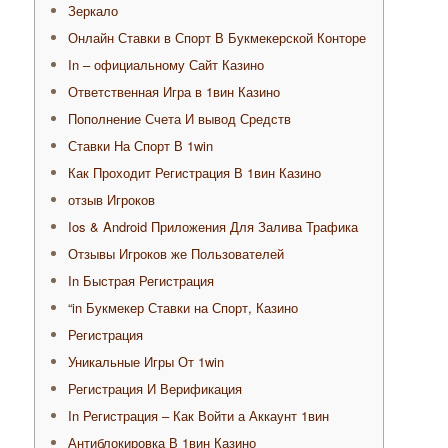
Зеркало
Онлайн Ставки в Спорт В Букмекерской Конторе
In – официальному Сайт Казино
Ответственная Игра в 1вин Казино
Пополнение Счета И вывод Средств
Ставки На Спорт В 1win
Как Проходит Регистрация В 1вин Казино
отзыв Игроков
Ios & Android Приложения Для Залива Трафика
Отзывы Игроков же Пользователей
In Быстрая Регистрация
“in Букмекер Ставки на Спорт, Казино
Регистрация
Уникальные Игры От 1win
Регистрация И Верификация
In Регистрация – Как Войти а Аккаунт 1вин
Антиблокировка В 1вин Казино