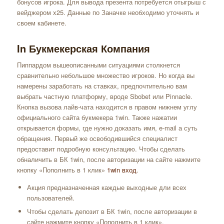
бонусов игрока. Для вывода презента потребуется отыгрыш с
вейджером x25. Данные по Заначке необходимо уточнять и
своем кабинете.
In Букмекерская Компания
Пиппардом вышеописанными ситуациями столкнется
сравнительно небольшое множество игроков. Но когда вы
намерены заработать на ставках, предпочтительно вам
выбрать частную платформу, вроде Sbobet или Pinnacle.
Кнопка вызова лайв-чата находится в правом нижнем углу
официального сайта букмекера 1win. Также нажатии
открывается формы, где нужно доказать имя, e-mail а суть
обращения. Первый же освободившийся специалист
предоставит подробную консультацию. Чтобы сделать
обналичить в БК 1win, после авторизации на сайте нажмите
кнопку «Пополнить в 1 клик»
1win вход
.
Акция предназначенная каждые выходные дли всех
пользователей.
Чтобы сделать депозит в БК 1win, после авторизации в
сайте нажмите кнопку «Пополнить в 1 клик».