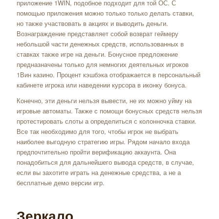
приложение 1WIN, подобное подходит для той ОС. С
помощью приложения можно только только делать ставки,
но также участвовать в акциях и выводить деньги.
Вознаграждение представляет собой возврат геймеру
небольшой части денежных средств, использованных в
ставках также игре на деньги. Бонусное предложение
предназначены только для немногих деятельных игроков
1Вин казино. Процент кэшбэка отображается в персональный
кабинете игрока или наведении курсора в иконку бонуса.
Конечно, эти деньги нельзя вывести, не их можно уйму на
игровые автоматы. Также с помощи бонусных средств нельзя
протестировать слоты а определиться с колонночка ставки.
Все так необходимо для того, чтобы игрок не выбрать
наиболее выгодную стратегию игры. Рядом начало входа
предпочтительно пройти верификацию аккаунта. Она
понадобиться для дальнейшего вывода средств, в случае,
если вы захотите играть на денежные средства, а не а
бесплатные демо версии игр.
Зеркало