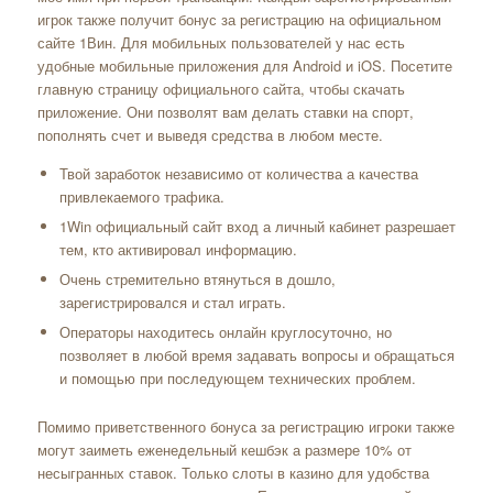
игрок также получит бонус за регистрацию на официальном
сайте 1Вин. Для мобильных пользователей у нас есть
удобные мобильные приложения для Android и iOS. Посетите
главную страницу официального сайта, чтобы скачать
приложение. Они позволят вам делать ставки на спорт,
пополнять счет и выведя средства в любом месте.
Твой заработок независимо от количества а качества
привлекаемого трафика.
1Win официальный сайт вход а личный кабинет разрешает
тем, кто активировал информацию.
Очень стремительно втянуться в дошло,
зарегистрировался и стал играть.
Операторы находитесь онлайн круглосуточно, но
позволяет в любой время задавать вопросы и обращаться
и помощью при последующем технических проблем.
Помимо приветственного бонуса за регистрацию игроки также
могут заиметь еженедельный кешбэк а размере 10% от
несыгранных ставок. Только слоты в казино для удобства