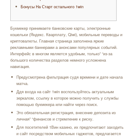
Бонусы На Старт остального 1win
Букмекер принимаете банковские карты, электронные
кошельки (Яндекс. Кварплату, Qiwi), мобильные переводы и
криптовалюты. Главная страница заполнена яркие
рекламными баннерами а анонсами популярных событий.
Интерфейс в многом является удобным, только” “из-за
большого количества разделов немного усложнена
навигация.
Предусмотрена фильтрация судя времени и дате начала
матча.
Ддя входа на сайт 1win воспользуйтесь актуальным
зеркалом, ссылку в которое можно получить у службы
помощью букмекера или найти через поиск.
Это обязательная регистрация, внесение депозита из
личная” “финансов и стремление к риску.
Для посетителей 1Вин казино, их предпочитают заходить
и сайт посредством мобильных гаджетов, предлагается