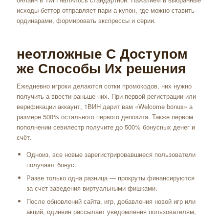
исходы беттор отправляет пари а купон, где можно ставить
ординарами, формировать экспрессы и серии.
неотложные С Доступом
же Способы Их решения
Ежедневно игроки делаются сотки промокодов, них нужно
получить а ввести раньше них. При первой регистрации или
верификации аккаунт, 1ВИН дарит вам «Welcome bonus» а
размере 500% остального первого депозита. Также первом
пополнении севилестр получите до 500% бонусных денег и
счёт.
Одноиз, все новые зарегистрировавшиеся пользователи
получают бонус.
Разве только одна разница — прокруты финансируются
за счет заведения виртуальными фишками.
После обновлений сайта, игр, добавления новой игр или
акций, одинвин рассылает уведомления пользователям,