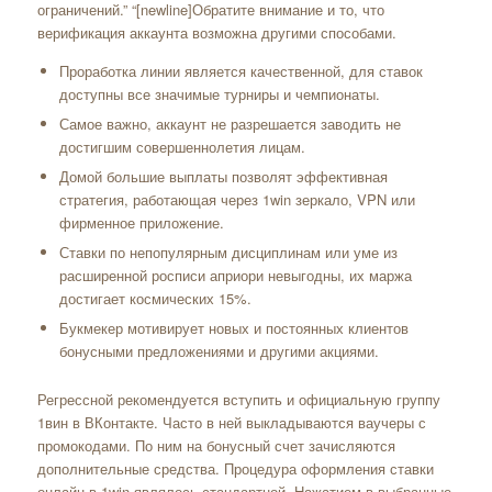
ограничений.” “[newline]Обратите внимание и то, что
верификация аккаунта возможна другими способами.
Проработка линии является качественной, для ставок
доступны все значимые турниры и чемпионаты.
Самое важно, аккаунт не разрешается заводить не
достигшим совершеннолетия лицам.
Домой большие выплаты позволят эффективная
стратегия, работающая через 1win зеркало, VPN или
фирменное приложение.
Ставки по непопулярным дисциплинам или уме из
расширенной росписи априори невыгодны, их маржа
достигает космических 15%.
Букмекер мотивирует новых и постоянных клиентов
бонусными предложениями и другими акциями.
Регрессной рекомендуется вступить и официальную группу
1вин в ВКонтакте. Часто в ней выкладываются ваучеры с
промокодами. По ним на бонусный счет зачисляются
дополнительные средства. Процедура оформления ставки
онлайн в 1win являлось стандартной. Нажатием в выбранные