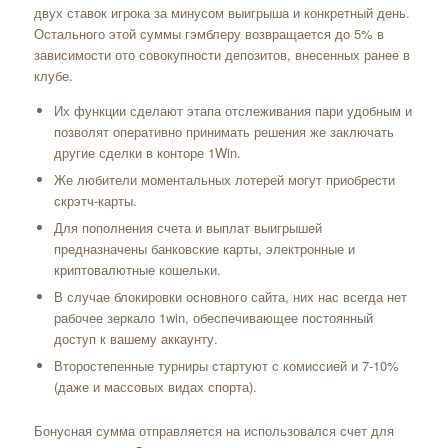
двух ставок игрока за минусом выигрыша и конкретный день.
Остального этой суммы гэмблеру возвращается до 5% в
зависимости ото совокупности депозитов, внесенных ранее в
клубе.
Их функции сделают этапа отслеживания пари удобным и
позволят оперативно принимать решения же заключать
другие сделки в конторе 1Win.
Же любители моментальных лотерей могут приобрести
скрэтч-карты.
Для пополнения счета и выплат выигрышей
предназначены банковские карты, электронные и
криптовалютные кошельки.
В случае блокировки основного сайта, них нас всегда нет
рабочее зеркало 1win, обеспечивающее постоянный
доступ к вашему аккаунту.
Второстепенные турниры стартуют с комиссией и 7-10%
(даже и массовых видах спорта).
Бонусная сумма отправляется на использовался счет для