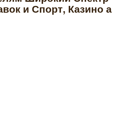
вок и Спорт, Казино а