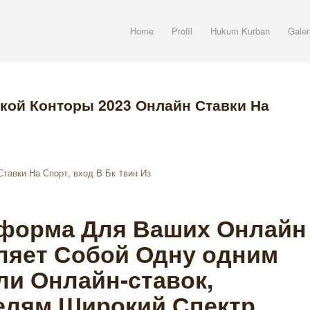
Home
Profil
Hukum Kurban
Galer
кой Конторы 2023 Онлайн Ставки На
тавки На Спорт, вход В Бк 1вин Из
тформа Для Ваших Онлайн
вляет Собой Одну одним
и Онлайн-ставок,
елям Широкий Спектр