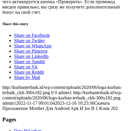
чего активируется кнопка «Проверить». Если промокод
введен правильно, вы сразу же получите дополнительный
бонус на свой счет.
Share this entry
Share on Facebook
Share on Twitter
Share on WhatsApp
Share on Pinterest
Share on LinkedIn
Share on Tumblr
Share on Vk
Share on Reddit
Share by Mail
http://kurbanterbaik.id/wp-content/uploads/2020/06/logo-kurban-
terbaik_cklt-300x182.png
0
0
admin1
http://kurbanterbaik.id/wp-
content/uploads/2020/06/logo-kurban-terbaik_cklt-300x182.png
admin1
2022-11-17 09:01:04
2023-12-16 10:25:36
Скачать
Приложение Mostbet Для Android Apk И Ios В 1 Клик 202
Pages
Data Pekurban