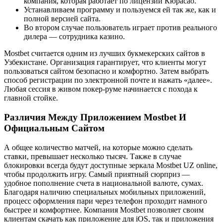
компания, которая работает по лицензии Кюрасао.
Устанавливаем программу и пользуемся ей так же, как и
полной версией сайта.
Во втором случае пользователь играет против реального
дилера — сотрудника казино.
Mostbet считается одним из лучших букмекерских сайтов в
Узбекистане. Организация гарантирует, что клиенты могут
пользоваться сайтом безопасно и комфортно. Затем выбрать
способ регистрации по электронной почте и нажать «далее».
Любая сессия в живом покер-руме начинается с похода к
главной стойке.
Различия Между Приложением Mostbet И
Официальным Сайтом
А общее количество матчей, на которые можно сделать
ставки, превышает несколько тысяч. Также в случае
блокировки всегда будут доступные зеркала Mostbet UZ online,
чтобы продолжить игру. Самый приятный сюрприз —
удобное пополнение счета в национальной валюте, сумах.
Благодаря наличию специальных мобильных приложений,
процесс оформления пари через телефон проходит намного
быстрее и комфортнее. Компания Mostbet позволяет своим
клиентам скачать как приложение для iOS, так и приложения