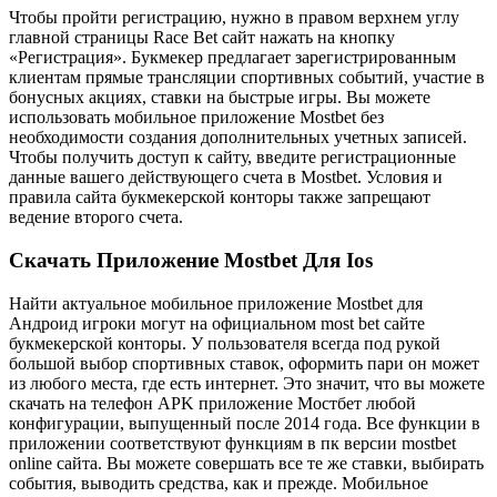
Чтобы пройти регистрацию, нужно в правом верхнем углу
главной страницы Race Bet сайт нажать на кнопку
«Регистрация». Букмекер предлагает зарегистрированным
клиентам прямые трансляции спортивных событий, участие в
бонусных акциях, ставки на быстрые игры. Вы можете
использовать мобильное приложение Mostbet без
необходимости создания дополнительных учетных записей.
Чтобы получить доступ к сайту, введите регистрационные
данные вашего действующего счета в Mostbet. Условия и
правила сайта букмекерской конторы также запрещают
ведение второго счета.
Скачать Приложение Mostbet Для Ios
Найти актуальное мобильное приложение Mostbet для
Андроид игроки могут на официальном most bet сайте
букмекерской конторы. У пользователя всегда под рукой
большой выбор спортивных ставок, оформить пари он может
из любого места, где есть интернет. Это значит, что вы можете
скачать на телефон APK приложение Мостбет любой
конфигурации, выпущенный после 2014 года. Все функции в
приложении соответствуют функциям в пк версии mostbet
online сайта. Вы можете совершать все те же ставки, выбирать
события, выводить средства, как и прежде. Мобильное