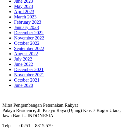
June 2023
May 2023
April 2023
March 2023
February 2023
January 2023
December 2022
November 2022
October 2022
September 2022
August 2022
July 2022
June 2022
December 2021
November 2021
October 2021
June 2020
Mitra Pengembangan Peternakan Rakyat
Palayu Residence, Jl. Palayu Raya (Ujung) Kav. 7 Bogor Utara,
Jawa Barat – INDONESIA
Telp : 0251 – 8315 579