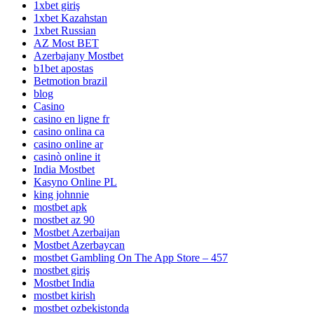
1xbet giriş
1xbet Kazahstan
1xbet Russian
AZ Most BET
Azerbajany Mostbet
b1bet apostas
Betmotion brazil
blog
Casino
casino en ligne fr
casino onlina ca
casino online ar
casinò online it
India Mostbet
Kasyno Online PL
king johnnie
mostbet apk
mostbet az 90
Mostbet Azerbaijan
Mostbet Azerbaycan
‎mostbet Gambling On The App Store – 457
mostbet giriş
Mostbet India
mostbet kirish
mostbet ozbekistonda