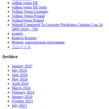
vulkan vegas DE
vulkan vegas DE login
Vulkan Vegas Germany
Vulkan Vegas Poland
VulkanVegas Poland
Walsall Compared To Leicester Prediction Carabao Cup 24
2009 2024 – 350
казино
Комета Казино
Форекс партнерская программа
コニベット
Archive
January 2025
July 2024
June 2024
May 2024
April 2024
March 2024
February 2024
January 2024
October 2023
July 2023