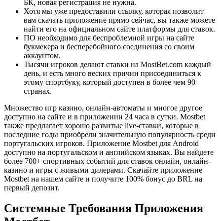
БК, новая регистрация не нужна.
Хотя мы уже предоставили ссылку, которая позволит
вам скачать приложение прямо сейчас, вы также можете
найти его на официальном сайте платформы для ставок.
ПО необходимо для беспроблемной игры на сайте
букмекера и бесперебойного соединения со своим
аккаунтом.
Тысячи игроков делают ставки на MostBet.com каждый
день, и есть много веских причин присоединиться к
этому спортбуку, который доступен в более чем 90
странах.
Множество игр казино, онлайн-автоматы и многое другое
доступно на сайте и в приложении 24 часа в сутки. Mostbet
также предлагает хорошо развитые live-ставки, которые в
последние годы приобрели значительную популярность среди
португальских игроков. Приложение Mostbet для Android
доступно на португальском и английском языках. Вы найдете
более 700+ спортивных событий для ставок онлайн, онлайн-
казино и игры с живыми дилерами. Скачайте приложение
Mostbet на нашем сайте и получите 100% бонус до BRL на
первый депозит.
Системные Требования Приложения