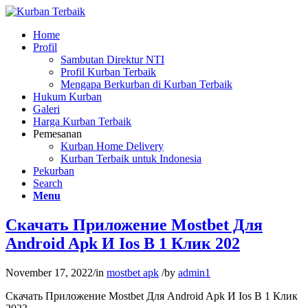
Home
Profil
Sambutan Direktur NTI
Profil Kurban Terbaik
Mengapa Berkurban di Kurban Terbaik
Hukum Kurban
Galeri
Harga Kurban Terbaik
Pemesanan
Kurban Home Delivery
Kurban Terbaik untuk Indonesia
Pekurban
Search
Menu
Скачать Приложение Mostbet Для
Android Apk И Ios В 1 Клик 202
November 17, 2022
/
in
mostbet apk
/
by
admin1
Скачать Приложение Mostbet Для Android Apk И Ios В 1 Клик