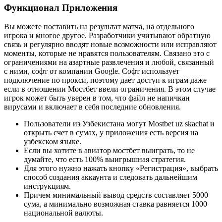
Функционал Приложения
Вы можете поставить на результат матча, на отдельного
игрока и многое другое. Разработчики учитывают обратную
связь и регулярно вводят новые возможности или исправляют
моменты, которые не нравятся пользователям. Связано это с
ограничениями на азартные развлечения и любой, связанный
с ними, софт от компании Google. Софт использует
подключение по прокси, поэтому дает доступ к играм даже
если в отношении Мостбет ввели ограничения. В этом случае
игрок может быть уверен в том, что файл не напичкан
вирусами и включает в себя последние обновления.
Пользователи из Узбекистана могут Mostbet uz skachat и
открыть счет в сумах, у приложения есть версия на
узбекском языке.
Если вы хотите в авиатор мостбет выиграть, то не
думайте, что есть 100% выигрышная стратегия.
Для этого нужно нажать кнопку «Регистрация», выбрать
способ создания аккаунта и следовать дальнейшим
инструкциям.
Причем минимальный вывод средств составляет 5000
сума, а минимально возможная ставка равняется 1000
национальной валюты.