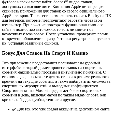
футболе игроки могут найти более 85 видов ставок,
доступных на высшие лиги. Компания Apple не запрещает
скачивать приложения для ставок со своего официального
AppStore esport. Также есть возможность скачать Betcity на ПК
для беттеров, которые предпочитают работать через свой
компьютер. Приложение повторяет функционал главного
сайта и полностью автономно, то есть не зависит от
возможных блокировок. После установки проверяйте время
от времени обновления – разработчики регулярно выпускают
их, устраняя различные ошибки.
Бонус Для Ставок На Спорт И Казино
Это приложение предоставляет пользователям удобный
интерфейс, который делает процесс ставок на спортивные
события максимально простым и интуитивно понятным. С
его помощью, вы сможете делать ставки в режиме реального
времени на текущие события, а также выбирать из множества
спортивных мероприятий и выгодных коэффициентов.
Спортивная книга Mostbet предлагает более спортивных
событий в день, включая матчи по таким видам спорта, как
крикет, кабадди, футбол, теннис и другие.
✔️ Для тех, кто уже создал аккаунт на десктопном сайте