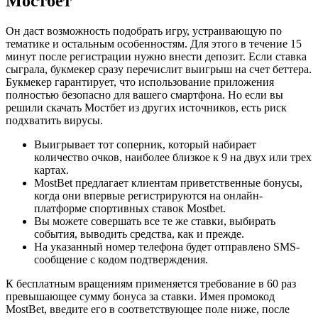
Мостбет
Он даст возможность подобрать игру, устраивающую по
тематике и остальным особенностям. Для этого в течение 15
минут после регистрации нужно внести депозит. Если ставка
сыграла, букмекер сразу перечислит выигрыш на счет беттера.
Букмекер гарантирует, что использование приложения
полностью безопасно для вашего смартфона. Но если вы
решили скачать Мостбет из других источников, есть риск
подхватить вирусы.
Выигрывает тот соперник, который набирает
количество очков, наиболее близкое к 9 на двух или трех
картах.
MostBet предлагает клиентам приветственные бонусы,
когда они впервые регистрируются на онлайн-
платформе спортивных ставок Mostbet.
Вы можете совершать все те же ставки, выбирать
события, выводить средства, как и прежде.
На указанный номер телефона будет отправлено SMS-
сообщение с кодом подтверждения.
К бесплатным вращениям применяется требование в 60 раз
превышающее сумму бонуса за ставки. Имея промокод
MostBet, введите его в соответствующее поле ниже, после