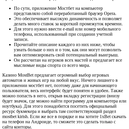
По сути, приложение Мостбет на компьютер
представляло собой переработанный браузер Opera.
Это обеспечивает высокую динамичность и позволяет
делать много ставок за короткий промежуток времени.
Для этого нужно ввести e-mail или номер мобильного
телефона, использованный при создании учетной
записи.
Прочитайте описание каждого из них ниже, чтобы
узнать больше о них и о том, как они могут позволить
вам оптимизировать свой потенциальный выигрыш.
Он рассчитан на игроков всех мастей и предлагает все
мыслимые виды спорта со всего мира.
Казино MostBet предлагает огромный выбор игровых
автоматов и живых игр на любой вкус. Ничего лишнего в
приложении мостбет нет, поэтому даже для начинающего
пользователя, весь интерфейс будет понятен и удобен. Также
можно попасть в него, открыв вкладку регистрации (внизу
будет значок, где можно найти программу для компьютера или
ноутбука). Для этого понадобится посетить официальный
ресурс букмекера и выбрать там соответствующий раздел
mostbet kirish. Если же все в порядке и вы хотите 1xBet скачать
на телефон на Андроиде, то сможете это сделать только с
сайта конторы.