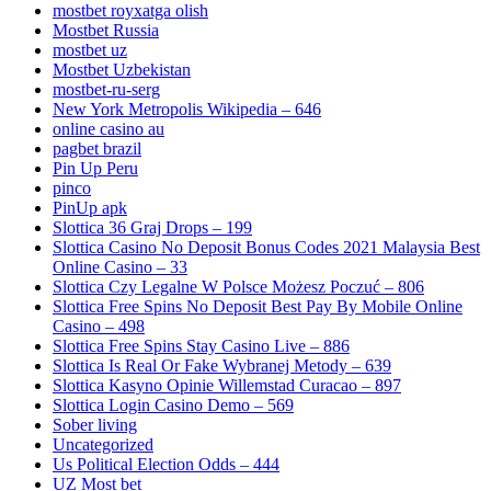
mostbet royxatga olish
Mostbet Russia
mostbet uz
Mostbet Uzbekistan
mostbet-ru-serg
New York Metropolis Wikipedia – 646
online casino au
pagbet brazil
Pin Up Peru
pinco
PinUp apk
Slottica 36 Graj Drops – 199
Slottica Casino No Deposit Bonus Codes 2021 Malaysia Best
Online Casino – 33
Slottica Czy Legalne W Polsce Możesz Poczuć – 806
Slottica Free Spins No Deposit Best Pay By Mobile Online
Casino – 498
Slottica Free Spins Stay Casino Live – 886
Slottica Is Real Or Fake Wybranej Metody – 639
Slottica Kasyno Opinie Willemstad Curacao – 897
Slottica Login Casino Demo – 569
Sober living
Uncategorized
Us Political Election Odds – 444
UZ Most bet