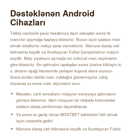
Dəstəklənən Android
Cihazları
Tətbiq vasitəsilə şəxsi hesabınıza daxil olduqdan sonra ilk
mərcinizi qoymağa başlaya bilərsiniz. Bunun üçün sadəcə mərc
etmək istədiyiniz matça qərar verməlisiniz. Nümunə olaraq xətt
bölməsinə keçdik və Azərbaycan Futbol Çempionatının matçını
seçdik. Matç siyahısını açmaqla siz mövcud mərc seçimlərini
görə bilərsiniz. Ən optimalını tapdıqdan sonra üzərinə klikləyin ki,
o, ekranın aşağı hissəsində yerləşən kupona əlavə olunsun.
Sonra sizdən dərhal mərc məbləğini göstərməyiniz xahiş
olunacaq və sonra mərc düyməsini sıxın.
Məsələn, canlı əmsalların müəyyən səviyyəyə qalxmasını
gözləyə bilərsiniz, lakin müəyyən bir nöqtədə kotirovkalar
sadəcə olaraq yenilənməyi dayandıracaq.
Və sonra ən geniş idman MOSTBET bahislərini fəth etmək
üçün cəsarətlə gedin!
Nümunə olaraq xətt bölməsinə keçdik və Azərbaycan Futbol