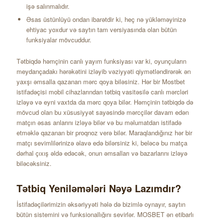
işə salınmalıdır.
Əsas üstünlüyü ondan ibarətdir ki, heç nə yükləməyinizə
ehtiyac yoxdur və saytın tam versiyasında olan bütün
funksiyalar mövcuddur.
Tətbiqdə həmçinin canlı yayım funksiyası var ki, oyunçuların
meydançadakı hərəkətini izləyib vəziyyəti qiymətləndirərək ən
yaxşı əmsalla qazanan mərc qoya biləsiniz. Hər bir Mostbet
istifadəçisi mobil cihazlarından tətbiq vasitəsilə canlı mərcləri
izləyə və eyni vaxtda da mərc qoya bilər. Həmçinin tətbiqdə də
mövcud olan bu xüsusiyyət sayəsində mərcçilər davam edən
matçın əsas anlarını izləyə bilər və bu məlumatdan istifadə
etməklə qazanan bir proqnoz verə bilər. Maraqlandığınız hər bir
matçı sevimlilərinizə əlavə edə bilərsiniz ki, beləcə bu matça
dərhal çıxış əldə edəcək, onun əmsalları və bazarlarını izləyə
biləcəksiniz.
Tətbiq Yeniləmələri Nəyə Lazımdır?
İstifadəçilərimizin əksəriyyəti hələ də bizimlə oynayır, saytın
bütün sistemini və funksionallığını sevirlər. MOSBET ən etibarlı