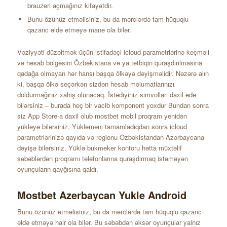
brauzeri açmağınız kifayətdir.
Bunu özünüz etməlisiniz, bu da mərclərdə tam hüquqlu
qazanc əldə etməyə mane ola bilər.
Vəziyyəti düzəltmək üçün istifadəçi icloud parametrlərinə keçməli
və hesab bölgəsini Özbəkistana və ya tətbiqin quraşdırılmasına
qadağa olmayan hər hansı başqa ölkəyə dəyişməlidir. Nəzərə alın
ki, başqa ölkə seçərkən sizdən hesab məlumatlarınızı
doldurmağınız xahiş olunacaq. İstədiyiniz simvolları daxil edə
bilərsiniz – burada heç bir vacib komponent yoxdur Bundan sonra
siz App Store-a daxil olub mostbet mobil proqram yenidən
yükləyə bilərsiniz. Yükləməni tamamladıqdan sonra icloud
parametrlərinizə qayıda və regionu Özbəkistandan Azərbaycana
dəyişə bilərsiniz. Yüklə bukmeker kontoru hətta müxtəlif
səbəblərdən proqramı telefonlarına quraşdırmaq istəməyən
oyunçuların qayğısına qaldı.
Mostbet Azerbaycan Yukle Android
Bunu özünüz etməlisiniz, bu da mərclərdə tam hüquqlu qazanc
əldə etməyə hair ola bilər. Bu səbəbdən əksər oyunçular yalnız