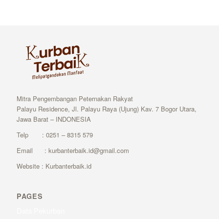
Mitra Pengembangan Peternakan Rakyat
Palayu Residence, Jl. Palayu Raya (Ujung) Kav. 7 Bogor Utara,
Jawa Barat – INDONESIA
Telp : 0251 – 8315 579
Email : kurbanterbaik.id@gmail.com
Website : Kurbanterbaik.id
PAGES
Data Pekurban