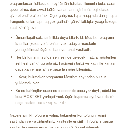
proqramlardan istifadə etməyi üstün tuturlar. Bununla belə, qərar
qəbul etməzdən əvvəl bütün variantların işini müstəqil olaraq
qiymətləndirə bilərsiniz. Əgər çatışmazlıqlar haqqında danışırıqsa,
frangente onları tapmaq çox çətindir, çünki tətbiqlər yaxşı İsveçrə
saatı kimi işləyir.
Ümumiləşdirsək, əminliklə deyə bilərik ki, Mostbet proqramı
istənilən yerdə və istənilən vaxt uduşlu mərclərin
yerləşdirilməsi üçün etibarlı və rahat vasitədir.
Hər bir idmanın ayrıca səhifəsində gələcək matçlar göstərilən
səhifəsi var ki, burada siz hadisənin tarixi və vaxtı ilə yanaşı
dapatkan əmsalları və bazarları görə bilərsiniz.
– Xeyr, bukmeker proqramını Mostbet saytından pulsuz
yükləmək olar.
Bu da bahisçilər arasında o qədər də populyar deyil, çünki bu
idea MOSTBET yerləşdirmək üçün kuponda eyni vaxtda bir
neçə hadisə toplamaq lazımdır.
Nəzərə alın ki, proqram yalnız bukmeker kontorunun rəsmi
saytından və ya xidmətimiz vasitəsilə endirilir. Proqramı başqa
saytlardan quraşdırmaq və ya bunun üçün pul ödəmək