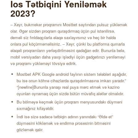
Ios Tətbiqini Yeniləmək
2023?
– Xeyr, bukmeker proqramını Mostbet saytından pulsuz yükləmək
olar. Əgər sizdən proqram quraşdırmaq üçün pul istənilirsə,
deməli siz fırıldaqçılarla əlaqə saxlayırsınız və heç bir halda
onlara pul köçürməməlisiniz. – Xeyr, çünki bu platforma qumarla
əlaqəli proqramların yerləşdirilməsini qadağan edir. Bununla belə,
mobil versiyadan daha yaxşı işlədiyi üçün gadgetınızı yeniləməyi
və proqramı yükləməyi tövsiyə edirik.
Mostbet APK Google android faylının sistem tələbləri aşağıdır,
bu isə onun köhnə cihazlarda quraşdırılmasına imkan yaradır.”
“[newline]Bununla yanaşı real puya mərc etmək və kazino
oyunları oynamaq üçün sizdə bütün müvafiq alətlər olmalıdır.
Bu bölməyə keçmək üçün proqram menyusundakı düyməni
sıxmağınız kifayətdir.
İndi isə sizə sadəcə tətbiqin adının yanındakı “Əldə et”
düyməsini klikləmək və endirmə prosesinin bitməsini
gözləmək qalır.