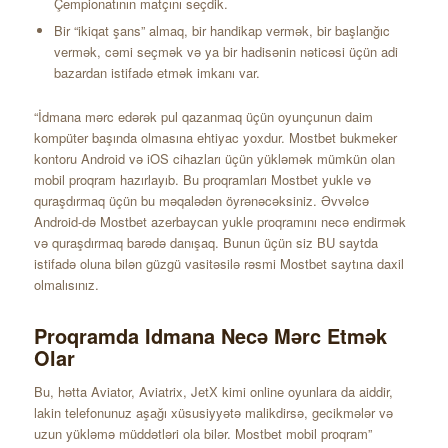
Çempionatının matçını seçdik.
Bir “ikiqat şans” almaq, bir handikap vermək, bir başlanğıc
vermək, cəmi seçmək və ya bir hadisənin nəticəsi üçün adi
bazardan istifadə etmək imkanı var.
“İdmana mərc edərək pul qazanmaq üçün oyunçunun daim
kompüter başında olmasına ehtiyac yoxdur. Mostbet bukmeker
kontoru Android və iOS cihazları üçün yükləmək mümkün olan
mobil proqram hazırlayıb. Bu proqramları Mostbet yukle və
quraşdırmaq üçün bu məqalədən öyrənəcəksiniz. Əvvəlcə
Android-də Mostbet azerbaycan yukle proqramını necə endirmək
və quraşdırmaq barədə danışaq. Bunun üçün siz BU saytda
istifadə oluna bilən güzgü vasitəsilə rəsmi Mostbet saytına daxil
olmalısınız.
Proqramda Idmana Necə Mərc Etmək
Olar
Bu, hətta Aviator, Aviatrix, JetХ kimi online oyunlara da aiddir,
lakin telefonunuz aşağı xüsusiyyətə malikdirsə, gecikmələr və
uzun yükləmə müddətləri ola bilər. Mostbet mobil proqram”