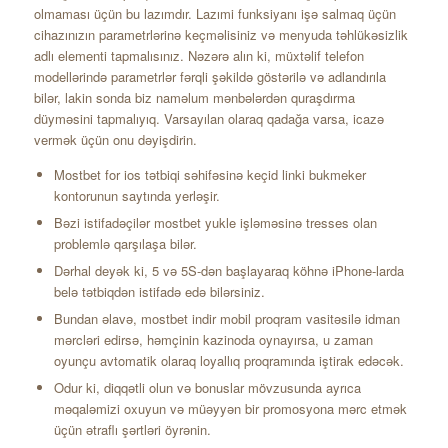
olmaması üçün bu lazımdır. Lazımi funksiyanı işə salmaq üçün
cihazınızın parametrlərinə keçməlisiniz və menyuda təhlükəsizlik
adlı elementi tapmalısınız. Nəzərə alın ki, müxtəlif telefon
modellərində parametrlər fərqli şəkildə göstərilə və adlandırıla
bilər, lakin sonda biz naməlum mənbələrdən quraşdırma
düyməsini tapmalıyıq. Varsayılan olaraq qadağa varsa, icazə
vermək üçün onu dəyişdirin.
Mostbet for ios tətbiqi səhifəsinə keçid linki bukmeker
kontorunun saytında yerləşir.
Bəzi istifadəçilər mostbet yukle işləməsinə tresses olan
problemlə qarşılaşa bilər.
Dərhal deyək ki, 5 və 5S-dən başlayaraq köhnə iPhone-larda
belə tətbiqdən istifadə edə bilərsiniz.
Bundan əlavə, mostbet indir mobil proqram vasitəsilə idman
mərcləri edirsə, həmçinin kazinoda oynayırsa, u zaman
oyunçu avtomatik olaraq loyallıq proqramında iştirak edəcək.
Odur ki, diqqətli olun və bonuslar mövzusunda ayrıca
məqaləmizi oxuyun və müəyyən bir promosyona mərc etmək
üçün ətraflı şərtləri öyrənin.