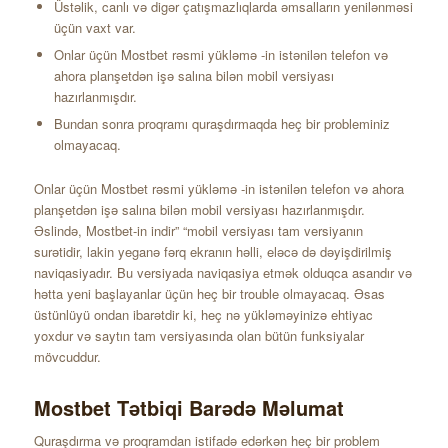
Üstəlik, canlı və digər çatışmazlıqlarda əmsalların yenilənməsi
üçün vaxt var.
Onlar üçün Mostbet rəsmi yükləmə -in istənilən telefon və
ahora planşetdən işə salına bilən mobil versiyası
hazırlanmışdır.
Bundan sonra proqramı quraşdırmaqda heç bir probleminiz
olmayacaq.
Onlar üçün Mostbet rəsmi yükləmə -in istənilən telefon və ahora
planşetdən işə salına bilən mobil versiyası hazırlanmışdır.
Əslində, Mostbet-in indir” “mobil versiyası tam versiyanın
surətidir, lakin yeganə fərq ekranın həlli, eləcə də dəyişdirilmiş
naviqasiyadır. Bu versiyada naviqasiya etmək olduqca asandır və
hətta yeni başlayanlar üçün heç bir trouble olmayacaq. Əsas
üstünlüyü ondan ibarətdir ki, heç nə yükləməyinizə ehtiyac
yoxdur və saytın tam versiyasında olan bütün funksiyalar
mövcuddur.
Mostbet Tətbiqi Barədə Məlumat
Quraşdırma və proqramdan istifadə edərkən heç bir problem