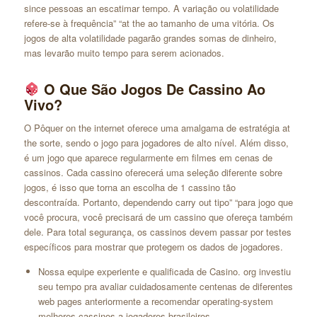
since pessoas an escatimar tempo. A variação ou volatilidade
refere-se à frequência” “at the ao tamanho de uma vitória. Os
jogos de alta volatilidade pagarão grandes somas de dinheiro,
mas levarão muito tempo para serem acionados.
O Que São Jogos De Cassino Ao
Vivo?
O Pôquer on the internet oferece uma amalgama de estratégia at
the sorte, sendo o jogo para jogadores de alto nível. Além disso,
é um jogo que aparece regularmente em filmes em cenas de
cassinos. Cada cassino oferecerá uma seleção diferente sobre
jogos, é isso que torna an escolha de 1 cassino tão
descontraída. Portanto, dependendo carry out tipo” “para jogo que
você procura, você precisará de um cassino que ofereça também
dele. Para total segurança, os cassinos devem passar por testes
específicos para mostrar que protegem os dados de jogadores.
Nossa equipe experiente e qualificada de Casino. org investiu
seu tempo pra avaliar cuidadosamente centenas de diferentes
web pages anteriormente a recomendar operating-system
melhores cassinos a jogadores brasileiros.