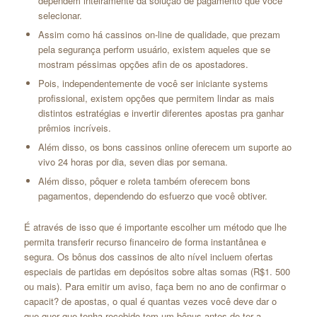
dependem inteiramente da solução de pagamento que você
selecionar.
Assim como há cassinos on-line de qualidade, que prezam
pela segurança perform usuário, existem aqueles que se
mostram péssimas opções afin de os apostadores.
Pois, independentemente de você ser iniciante systems
profissional, existem opções que permitem lindar as mais
distintos estratégias e invertir diferentes apostas pra ganhar
prêmios incríveis.
Além disso, os bons cassinos online oferecem um suporte ao
vivo 24 horas por dia, seven dias por semana.
Além disso, pôquer e roleta também oferecem bons
pagamentos, dependendo do esfuerzo que você obtiver.
É através de isso que é importante escolher um método que lhe
permita transferir recurso financeiro de forma instantânea e
segura. Os bônus dos cassinos de alto nível incluem ofertas
especiais de partidas em depósitos sobre altas somas (R$1. 500
ou mais). Para emitir um aviso, faça bem no ano de confirmar o
capacit? de apostas, o qual é quantas vezes você deve dar o
que quer que tenha recebido tem um bônus antes de ter a