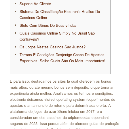
Suporte Ao Cliente
Sistema De Classificação Electronic Analise De
Cassinos Online
Slots Com Bônus De Boas-vindas
Quais Cassinos Online Simply No Brasil São
Confiáveis?
Os Jogos Nestes Casinos São Justos?
Termos E Condições Dasjenige Casas De Apostas
Esportivas: Saiba Quais São Os Mais Importantes!
E para isso, destacamos os sites la cual oferecem os bônus
mais altos, ou até mesmo bônus sem depósito, u que torna an
experiência ainda melhor. Analisamos os termos e condições,
electronic deixamos visível operating system requerimentos de
apostas e an annuncio de retorno para determinada oferta. A
plataforma de jogos de azar Share iniciou em 2017, e é
consideradan um dos cassinos de criptomoedas cependant
seguros de 2023. Isso porque além de oferecer guias de proteção