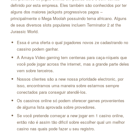
definido por esta empresa. Eles também são conhecidos por ter
alguns dos maiores jackpots progressivos pagos –
principalmente o Mega Moolah possuindo tema africano. Alguns
de seus diversos slots populares incluem Terminator 2 at the
Jurassic World.
Essa é uma oferta o qual jogadores novos ze cadastrando no
cassino podem ganhar.
A Amaya Video gaming tem centenas para caça-níqueis que
você pode jogar across the internet, mas a grande parte deles
vem sobre terceiros.
Nossos clientes são a new nossa prioridade electronic, por
isso, encontramos uma maneira sobre estarmos sempre
conectados para conseguir atendê-los.
Os cassinos online só podem oferecer games provenientes
de alguma lista aprovada sobre provedores.
Se você pretende começar a new jogar em 1 casino online,
então não é assim tão dificil sobre escolher qual um melhor
casino nas quais pode fazer u seu registro.