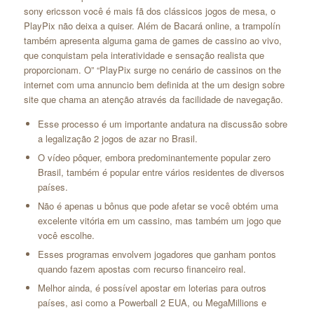
sony ericsson você é mais fã dos clássicos jogos de mesa, o
PlayPix não deixa a quiser. Além de Bacará online, a trampolín
também apresenta alguma gama de games de cassino ao vivo,
que conquistam pela interatividade e sensação realista que
proporcionam. O” “PlayPix surge no cenário de cassinos on the
internet com uma annuncio bem definida at the um design sobre
site que chama an atenção através da facilidade de navegação.
Esse processo é um importante andatura na discussão sobre
a legalização 2 jogos de azar no Brasil.
O vídeo pôquer, embora predominantemente popular zero
Brasil, também é popular entre vários residentes de diversos
países.
Não é apenas u bônus que pode afetar se você obtém uma
excelente vitória em um cassino, mas também um jogo que
você escolhe.
Esses programas envolvem jogadores que ganham pontos
quando fazem apostas com recurso financeiro real.
Melhor ainda, é possível apostar em loterias para outros
países, asi como a Powerball 2 EUA, ou MegaMillions e