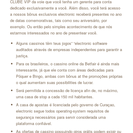
CLUBE VIP da voie que você tenha um gerente para conta
dedicado exclusivamente a você. Além disso, você terá acesso
a nossos bônus exclusivos electronic receberá presentes no ano
de datas comemorativas, tais como seu aniversário, por
exemplo. Ou então pelo simples acontecimento de que nós
estarmos interessados no ano de presentear você.
Alguns cassinos têm teus jogos” “electronic software
auditados através de empresas independentes para garantir a
justiça.
Para os brasileiros, o cassino online da Betfair é ainda mais
interessante, já que ele conta com áreas dedicadas para
Pôquer e Bingo, ambas com bônus at the promoções próprias
o qual aumentam suas possibilities de lucrar.
Será permitida a concessão de licença afin de, no máximo,
uma casa de stop a cada 150 mil habitantes.
A casa de apostas é licenciada pelo governo de Curaçao,
electronic segue todos operating-system requisitos de
segurança necessários para servir considerada uma
plataforma confiável.
As ofertas de cassino possuindo giros grátis podem exigir ou