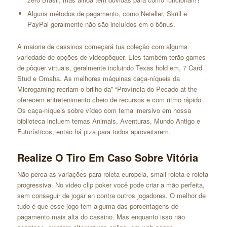
Alguns métodos de pagamento, como Neteller, Skrill e
PayPal geralmente não são incluídos em o bônus.
A maioria de cassinos começará tua coleção com alguma
variedade de opções de videopôquer. Eles também terão games
de pôquer virtuais, geralmente incluindo Texas hold em, 7 Card
Stud e Omaha. As melhores máquinas caça-níqueis da
Microgaming recriam o brilho da” “Província do Pecado at the
oferecem entretenimento cheio de recursos e com ritmo rápido.
Os caça-níqueis sobre vídeo com tema imersivo em nossa
biblioteca incluem temas Animais, Aventuras, Mundo Antigo e
Futurísticos, então há piza para todos aproveitarem.
Realize O Tiro Em Caso Sobre Vitória
Não perca as variações para roleta europeia, small roleta e roleta
progressiva. No video clip poker você pode criar a mão perfeita,
sem conseguir de jogar en contra outros jogadores. O melhor de
tudo é que esse jogo tem alguma das porcentagens de
pagamento mais alta do cassino. Mas enquanto isso não