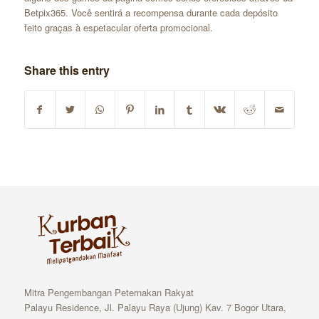
Betpix365. Você sentirá a recompensa durante cada depósito
feito graças à espetacular oferta promocional.
Share this entry
Mitra Pengembangan Peternakan Rakyat
Palayu Residence, Jl. Palayu Raya (Ujung) Kav. 7 Bogor Utara,