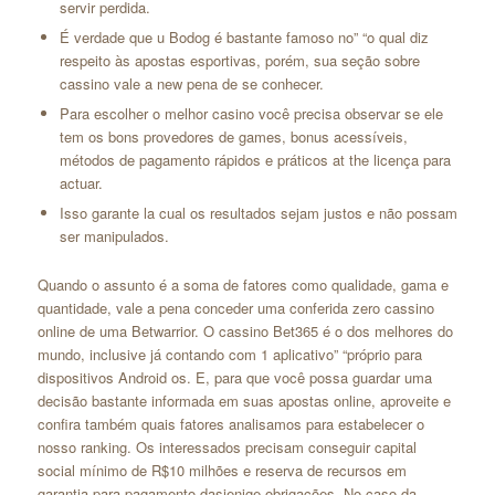
servir perdida.
É verdade que u Bodog é bastante famoso no” “o qual diz
respeito às apostas esportivas, porém, sua seção sobre
cassino vale a new pena de se conhecer.
Para escolher o melhor casino você precisa observar se ele
tem os bons provedores de games, bonus acessíveis,
métodos de pagamento rápidos e práticos at the licença para
actuar.
Isso garante la cual os resultados sejam justos e não possam
ser manipulados.
Quando o assunto é a soma de fatores como qualidade, gama e
quantidade, vale a pena conceder uma conferida zero cassino
online de uma Betwarrior. O cassino Bet365 é o dos melhores do
mundo, inclusive já contando com 1 aplicativo” “próprio para
dispositivos Android os. E, para que você possa guardar uma
decisão bastante informada em suas apostas online, aproveite e
confira também quais fatores analisamos para estabelecer o
nosso ranking. Os interessados precisam conseguir capital
social mínimo de R$10 milhões e reserva de recursos em
garantia para pagamento dasjenige obrigações. No caso da