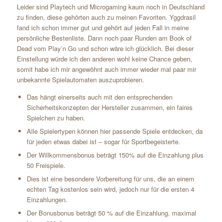
Leider sind Playtech und Microgaming kaum noch in Deutschland
zu finden, diese gehörten auch zu meinen Favoriten. Yggdrasil
fand ich schon immer gut und gehört auf jeden Fall in meine
persönliche Bestenliste. Dann noch paar Runden am Book of
Dead vom Play’n Go und schon wäre ich glücklich. Bei dieser
Einstellung würde ich den anderen wohl keine Chance geben,
somit habe ich mir angewöhnt auch immer wieder mal paar mir
unbekannte Spielautomaten auszuprobieren.
Das hängt einerseits auch mit den entsprechenden
Sicherheitskonzepten der Hersteller zusammen, ein faires
Spielchen zu haben.
Alle Spielertypen können hier passende Spiele entdecken, da
für jeden etwas dabei ist – sogar für Sportbegeisterte.
Der Willkommensbonus beträgt 150% auf die Einzahlung plus
50 Freispiele.
Dies ist eine besondere Vorbereitung für uns, die an einem
echten Tag kostenlos sein wird, jedoch nur für die ersten 4
Einzahlungen.
Der Bonusbonus beträgt 50 % auf die Einzahlung, maximal