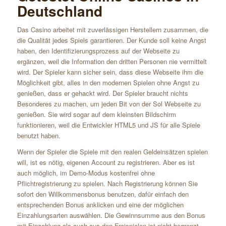
Deutschland
Das Casino arbeitet mit zuverlässigen Herstellern zusammen, die
die Qualität jedes Spiels garantieren. Der Kunde soll keine Angst
haben, den Identifizierungsprozess auf der Webseite zu
ergänzen, weil die Information den dritten Personen nie vermittelt
wird. Der Spieler kann sicher sein, dass diese Webseite ihm die
Möglichkeit gibt, alles in den modernen Spielen ohne Angst zu
genießen, dass er gehackt wird. Der Spieler braucht nichts
Besonderes zu machen, um jeden Bit von der Sol Webseite zu
genießen. Sie wird sogar auf dem kleinsten Bildschirm
funktionieren, weil die Entwickler HTML5 und JS für alle Spiele
benutzt haben.
Wenn der Spieler die Spiele mit den realen Geldeinsätzen spielen
will, ist es nötig, eigenen Account zu registrieren. Aber es ist
auch möglich, im Demo-Modus kostenfrei ohne
Pflichtregistrierung zu spielen. Nach Registrierung können Sie
sofort den Willkommensbonus benutzen, dafür einfach den
entsprechenden Bonus anklicken und eine der möglichen
Einzahlungsarten auswählen. Die Gewinnsumme aus den Bonus
mit Einzahlung als auch aus den Freispielen ist nicht begrenzt.