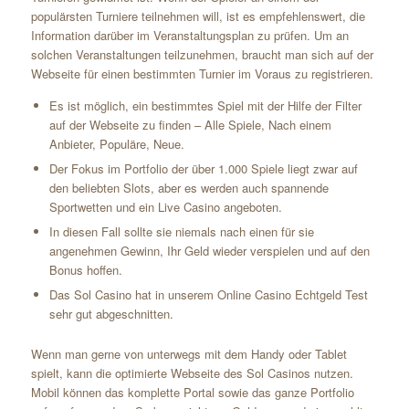
populärsten Turniere teilnehmen will, ist es empfehlenswert, die
Information darüber im Veranstaltungsplan zu prüfen. Um an
solchen Veranstaltungen teilzunehmen, braucht man sich auf der
Webseite für einen bestimmten Turnier im Voraus zu registrieren.
Es ist möglich, ein bestimmtes Spiel mit der Hilfe der Filter
auf der Webseite zu finden – Alle Spiele, Nach einem
Anbieter, Populäre, Neue.
Der Fokus im Portfolio der über 1.000 Spiele liegt zwar auf
den beliebten Slots, aber es werden auch spannende
Sportwetten und ein Live Casino angeboten.
In diesen Fall sollte sie niemals nach einen für sie
angenehmen Gewinn, Ihr Geld wieder verspielen und auf den
Bonus hoffen.
Das Sol Casino hat in unserem Online Casino Echtgeld Test
sehr gut abgeschnitten.
Wenn man gerne von unterwegs mit dem Handy oder Tablet
spielt, kann die optimierte Webseite des Sol Casinos nutzen.
Mobil können das komplette Portal sowie das ganze Portfolio