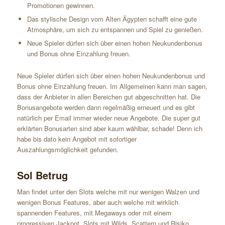
Promotionen gewinnen.
Das stylische Design vom Alten Ägypten schafft eine gute
Atmosphäre, um sich zu entspannen und Spiel zu genießen.
Neue Spieler dürfen sich über einen hohen Neukundenbonus
und Bonus ohne Einzahlung freuen.
Neue Spieler dürfen sich über einen hohen Neukundenbonus und
Bonus ohne Einzahlung freuen. Im Allgemeinen kann man sagen,
dass der Anbieter in allen Bereichen gut abgeschnitten hat. Die
Bonusangebote werden dann regelmäßig erneuert und es gibt
natürlich per Email immer wieder neue Angebote. Die super gut
erklärten Bonusarten sind aber kaum wählbar, schade! Denn ich
habe bis dato kein Angebot mit sofortiger
Auszahlungsmöglichkeit gefunden.
Sol Betrug
Man findet unter den Slots welche mit nur wenigen Walzen und
wenigen Bonus Features, aber auch welche mit wirklich
spannenden Features, mit Megaways oder mit einem
progressiven Jackpot. Slots mit Wilds, Scattern und Risiko