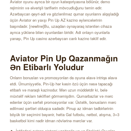
Aviator oyunu ayrıca bir oyun kateqoriyasına bölünür, demo
rejiminin və əlverişli tariflərin mövcudluğunu təmin edir.
Azərbaycan qeyri-adi və gözlənilməz qumar oyunlarını alqışladığı
üçün Aviator ən yaxşı Pin Up AZ kazino əyləncələrinin
başındadır. [newline]Bu, uzaqdan oynayaraq istənilən cihaza
ayrıca yüklənə bilən oyunlardan biridir. Adi onlayn oyunlarla
yanaşı, Pin Up casino azerbaycan canlı kazino təklif edir.
Aviator Pin Up Qazanmağın
Ən Etibarlı Yoludur
Onların bonusları və promosyonları da oyuna əlavə intriqa əlavə
etdi. Ümumiyyətlə, Pin-Up hər kəsin özü üçün nəsə tapacağı
etibarlı və maraqlı kazinodur. Mən uzun müddətdir ki, belə
müxtəlif reklam təklifləri görməmişdim. Qumarbazlar və mərc
edənlər üçün sərfəli promosyonlar var. Üstəlik, bonusların mərc
edilməsi şərtləri olduqca sadədir. Pinup az idman tədbirlərinin
böyük bir seçimini bəyənir, hətta Gal futbolu, netbol, ​​atışma, 3×3
basketbol kimi nadir idman növlərinə mərclər var.
İstifadəçi axtarış sistemi vasitəsilə və ya Stolüstü Oyunlar