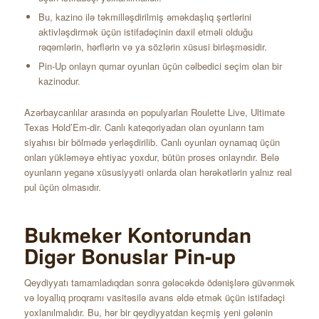
Bu, kazino ilə təkmilləşdirilmiş əməkdaşlıq şərtlərini
aktivləşdirmək üçün istifadəçinin daxil etməli olduğu
rəqəmlərin, hərflərin və ya sözlərin xüsusi birləşməsidir.
Pin-Up onlayn qumar oyunları üçün cəlbedici seçim olan bir
kazinodur.
Azərbaycanlılar arasında ən populyarları Roulette Live, Ultimate
Texas Hold’Em-dir. Canlı kateqoriyadan olan oyunların tam
siyahısı bir bölmədə yerləşdirilib. Canlı oyunları oynamaq üçün
onları yükləməyə ehtiyac yoxdur, bütün proses onlayndır. Belə
oyunların yeganə xüsusiyyəti onlarda olan hərəkətlərin yalnız real
pul üçün olmasıdır.
Bukmeker Kontorundan
Digər Bonuslar Pin-up
Qeydiyyatı tamamladıqdan sonra gələcəkdə ödənişlərə güvənmək
və loyallıq proqramı vasitəsilə avans əldə etmək üçün istifadəçi
yoxlanılmalıdır. Bu, hər bir qeydiyyatdan keçmiş yeni gələnin