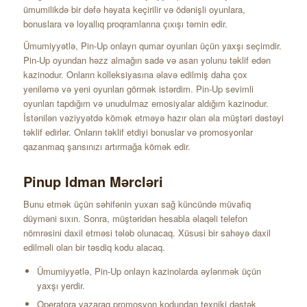
ümumilikdə bir dəfə həyata keçirilir və ödənişli oyunlara,
bonuslara və loyallıq proqramlarına çıxışı təmin edir.
Ümumiyyətlə, Pin-Up onlayn qumar oyunları üçün yaxşı seçimdir.
Pin-Up oyundan həzz almağın sadə və asan yolunu təklif edən
kazinodur. Onların kolleksiyasına əlavə edilmiş daha çox
yeniləmə və yeni oyunları görmək istərdim. Pin-Up sevimli
oyunları tapdığım və unudulmaz emosiyalar aldığım kazinodur.
İstənilən vəziyyətdə kömək etməyə hazır olan əla müştəri dəstəyi
təklif edirlər. Onların təklif etdiyi bonuslar və promosyonlar
qazanmaq şansınızı artırmağa kömək edir.
Pinup Idman Mərcləri
Bunu etmək üçün səhifənin yuxarı sağ küncündə müvafiq
düyməni sıxın. Sonra, müştəridən hesabla əlaqəli telefon
nömrəsini daxil etməsi tələb olunacaq. Xüsusi bir sahəyə daxil
edilməli olan bir təsdiq kodu alacaq.
Ümumiyyətlə, Pin-Up onlayn kazinolarda əylənmək üçün
yaxşı yerdir.
Operatora yazaraq promosyon kodundan texniki dəstək