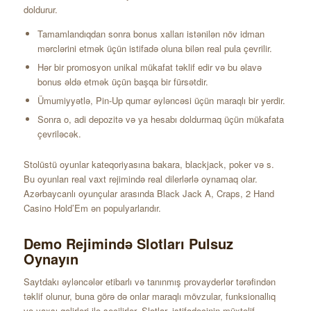
doldurur.
Tamamlandıqdan sonra bonus xalları istənilən növ idman
mərclərini etmək üçün istifadə oluna bilən real pula çevrilir.
Hər bir promosyon unikal mükafat təklif edir və bu əlavə
bonus əldə etmək üçün başqa bir fürsətdir.
Ümumiyyətlə, Pin-Up qumar əyləncəsi üçün maraqlı bir yerdir.
Sonra o, adi depozitə və ya hesabı doldurmaq üçün mükafata
çevriləcək.
Stolüstü oyunlar kateqoriyasına bakara, blackjack, poker və s.
Bu oyunları real vaxt rejimində real dilerlərlə oynamaq olar.
Azərbaycanlı oyunçular arasında Black Jack A, Craps, 2 Hand
Casino Hold’Em ən populyarlarıdır.
Demo Rejimində Slotları Pulsuz
Oynayın
Saytdakı əyləncələr etibarlı və tanınmış provayderlər tərəfindən
təklif olunur, buna görə də onlar maraqlı mövzular, funksionallıq
və yaxşı gəlirləri ilə seçilirlər. Slotlar, istifadəçinin müxtəlif