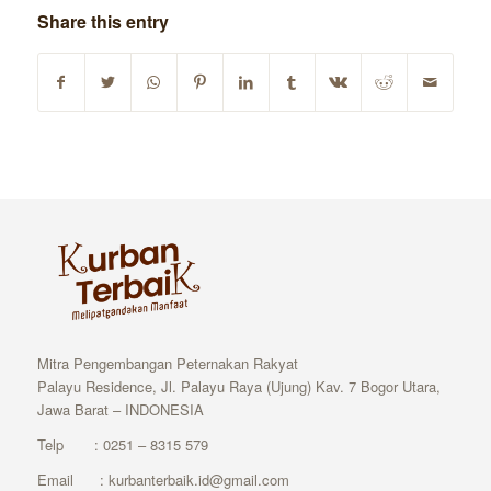
Share this entry
Mitra Pengembangan Peternakan Rakyat
Palayu Residence, Jl. Palayu Raya (Ujung) Kav. 7 Bogor Utara,
Jawa Barat – INDONESIA
Telp : 0251 – 8315 579
Email : kurbanterbaik.id@gmail.com