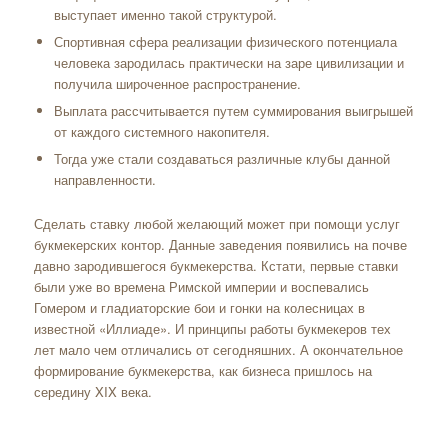
выступает именно такой структурой.
Спортивная сфера реализации физического потенциала
человека зародилась практически на заре цивилизации и
получила широченное распространение.
Выплата рассчитывается путем суммирования выигрышей
от каждого системного накопителя.
Тогда уже стали создаваться различные клубы данной
направленности.
Сделать ставку любой желающий может при помощи услуг
букмекерских контор. Данные заведения появились на почве
давно зародившегося букмекерства. Кстати, первые ставки
были уже во времена Римской империи и воспевались
Гомером и гладиаторские бои и гонки на колесницах в
известной «Иллиаде». И принципы работы букмекеров тех
лет мало чем отличались от сегодняшних. А окончательное
формирование букмекерства, как бизнеса пришлось на
середину XIX века.