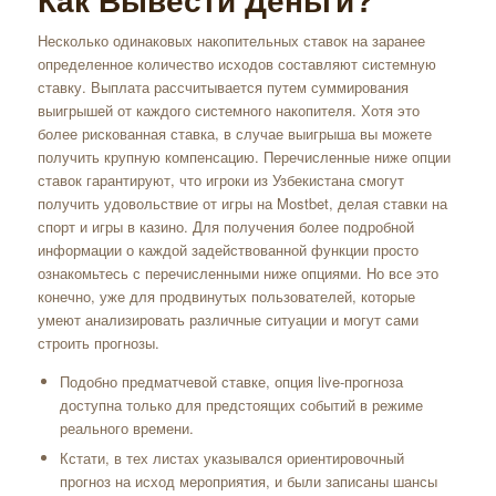
Несколько одинаковых накопительных ставок на заранее
определенное количество исходов составляют системную
ставку. Выплата рассчитывается путем суммирования
выигрышей от каждого системного накопителя. Хотя это
более рискованная ставка, в случае выигрыша вы можете
получить крупную компенсацию. Перечисленные ниже опции
ставок гарантируют, что игроки из Узбекистана смогут
получить удовольствие от игры на Mostbet, делая ставки на
спорт и игры в казино. Для получения более подробной
информации о каждой задействованной функции просто
ознакомьтесь с перечисленными ниже опциями. Но все это
конечно, уже для продвинутых пользователей, которые
умеют анализировать различные ситуации и могут сами
строить прогнозы.
Подобно предматчевой ставке, опция live-прогноза
доступна только для предстоящих событий в режиме
реального времени.
Кстати, в тех листах указывался ориентировочный
прогноз на исход мероприятия, и были записаны шансы