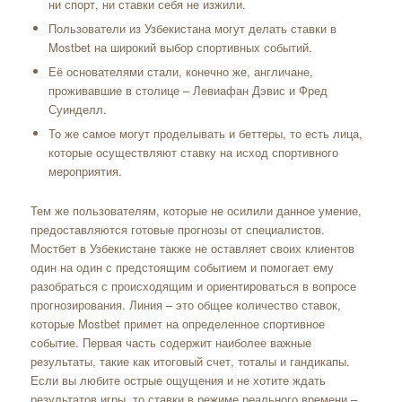
ни спорт, ни ставки себя не изжили.
Пользователи из Узбекистана могут делать ставки в
Mostbet на широкий выбор спортивных событий.
Её основателями стали, конечно же, англичане,
проживавшие в столице – Левиафан Дэвис и Фред
Суинделл.
То же самое могут проделывать и беттеры, то есть лица,
которые осуществляют ставку на исход спортивного
мероприятия.
Тем же пользователям, которые не осилили данное умение,
предоставляются готовые прогнозы от специалистов.
Мостбет в Узбекистане также не оставляет своих клиентов
один на один с предстоящим событием и помогает ему
разобраться с происходящим и ориентироваться в вопросе
прогнозирования. Линия – это общее количество ставок,
которые Mostbet примет на определенное спортивное
событие. Первая часть содержит наиболее важные
результаты, такие как итоговый счет, тоталы и гандикапы.
Если вы любите острые ощущения и не хотите ждать
результатов игры, то ставки в режиме реального времени –