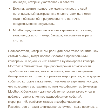
лошадей, которые участвовали в забегах.
Если вы хотите полностью максимизировать свой
потенциальный выигрыш, эта опция ставок является
отличной заменой, при условии, что вы точно
предсказываете результаты.
Mostbet предлагает множество вариантов игр казино,
включая джекпот, покер, баккара, настольные игры и
слоты.
Пользователи, которые выбрали для себя такое занятие, как
ставки онлайн, могут воспользоваться проверенными
конторами, и одной из них является букмекерская контора
Мостбет в Узбекистане. При рассмотрении возможности
заработка на ставках, важно помнить, что рассматривать
беттер может не только спортивные мероприятия, но и другие
события, которые также имеют несколько вариантов исхода,
что позволяет выставлять по ним коэффициенты. Букмекер
Mostbet Узбекистан и данное обстоятельство также учел и
побалует своих клиентов разнообразием событий,
мероприятий, разбегом ставок и коэффициентов.
Разобраться с таким функционалом сумеет даже новичок, а