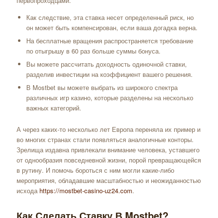
первопроходцами.
Как следствие, эта ставка несет определенный риск, но
он может быть компенсирован, если ваша догадка верна.
На бесплатные вращения распространяется требование
по отыгрышу в 60 раз больше суммы бонуса.
Вы можете рассчитать доходность одиночной ставки,
разделив инвестиции на коэффициент вашего решения.
В Mostbet вы можете выбрать из широкого спектра
различных игр казино, которые разделены на несколько
важных категорий.
А через каких-то несколько лет Европа переняла их пример и
во многих странах стали появляться аналогичные конторы.
Зрелища издавна привлекали внимание человека, уставшего
от однообразия повседневной жизни, порой превращающейся
в рутину. И помочь бороться с ним могли какие-либо
мероприятия, обладавшие масштабностью и неожиданностью
исхода
https://mostbet-casino-uz24.com
.
Как Сделать Ставку В Mostbet?