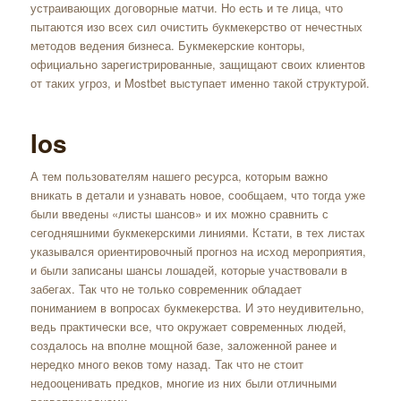
устраивающих договорные матчи. Но есть и те лица, что
пытаются изо всех сил очистить букмекерство от нечестных
методов ведения бизнеса. Букмекерские конторы,
официально зарегистрированные, защищают своих клиентов
от таких угроз, и Mostbet выступает именно такой структурой.
Ios
А тем пользователям нашего ресурса, которым важно
вникать в детали и узнавать новое, сообщаем, что тогда уже
были введены «листы шансов» и их можно сравнить с
сегодняшними букмекерскими линиями. Кстати, в тех листах
указывался ориентировочный прогноз на исход мероприятия,
и были записаны шансы лошадей, которые участвовали в
забегах. Так что не только современник обладает
пониманием в вопросах букмекерства. И это неудивительно,
ведь практически все, что окружает современных людей,
создалось на вполне мощной базе, заложенной ранее и
нередко много веков тому назад. Так что не стоит
недооценивать предков, многие из них были отличными