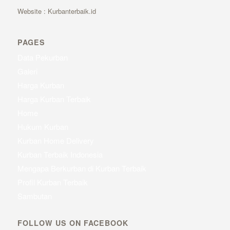
Website : Kurbanterbaik.id
PAGES
Data Pekurban
Galeri
Harga Kurban
Harga Kurban Terbaik
Home
Hukum Kurban
Kurban Home Delivery
Kurban Terbaik Indonesia
Mengapa Berkurban di Kurban Terbaik
Profil Kurban Terbaik
Sambutan
FOLLOW US ON FACEBOOK