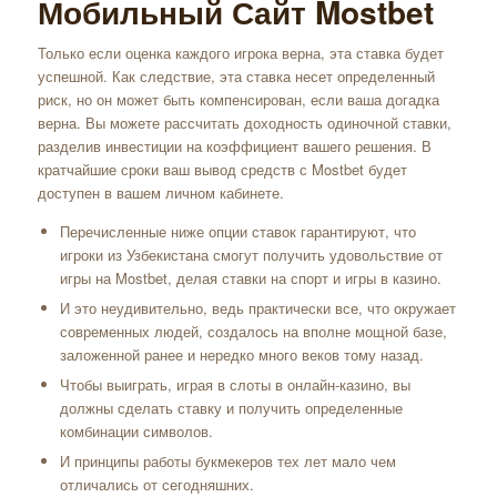
Мобильный Сайт Mostbet
Только если оценка каждого игрока верна, эта ставка будет
успешной. Как следствие, эта ставка несет определенный
риск, но он может быть компенсирован, если ваша догадка
верна. Вы можете рассчитать доходность одиночной ставки,
разделив инвестиции на коэффициент вашего решения. В
кратчайшие сроки ваш вывод средств с Mostbet будет
доступен в вашем личном кабинете.
Перечисленные ниже опции ставок гарантируют, что
игроки из Узбекистана смогут получить удовольствие от
игры на Mostbet, делая ставки на спорт и игры в казино.
И это неудивительно, ведь практически все, что окружает
современных людей, создалось на вполне мощной базе,
заложенной ранее и нередко много веков тому назад.
Чтобы выиграть, играя в слоты в онлайн-казино, вы
должны сделать ставку и получить определенные
комбинации символов.
И принципы работы букмекеров тех лет мало чем
отличались от сегодняшних.