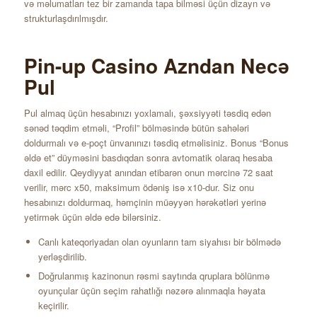
və məlumatları tez bir zamanda tapa bilməsi üçün dizayn və
strukturlaşdırılmışdır.
Pin-up Casino Azndan Necə
Pul
Pul almaq üçün hesabınızı yoxlamalı, şəxsiyyəti təsdiq edən
sənəd təqdim etməli, “Profil” bölməsində bütün sahələri
doldurmalı və e-poçt ünvanınızı təsdiq etməlisiniz. Bonus “Bonus
əldə et” düyməsini basdıqdan sonra avtomatik olaraq hesaba
daxil edilir. Qeydiyyat anından etibarən onun mərcinə 72 saat
verilir, mərc x50, maksimum ödəniş isə x10-dur. Siz onu
hesabınızı doldurmaq, həmçinin müəyyən hərəkətləri yerinə
yetirmək üçün əldə edə bilərsiniz.
Canlı kateqoriyadan olan oyunların tam siyahısı bir bölmədə
yerləşdirilib.
Doğrulanmış kazinonun rəsmi saytında qruplara bölünmə
oyunçular üçün seçim rahatlığı nəzərə alınmaqla həyata
keçirilir.