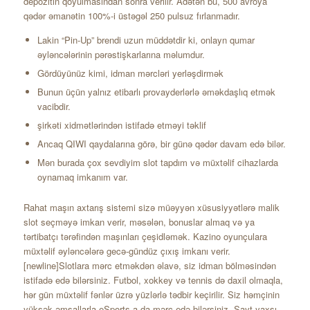
depozitin qoyulmasından sonra verilir. Adətən bu, 500 avroya
qədər əmanətin 100%-i üstəgəl 250 pulsuz fırlanmadır.
Lakin “Pin-Up” brendi uzun müddətdir ki, onlayn qumar
əyləncələrinin pərəstişkarlarına məlumdur.
Gördüyünüz kimi, idman mərcləri yerləşdirmək
Bunun üçün yalnız etibarlı provayderlərlə əməkdaşlıq etmək
vacibdir.
şirkəti xidmətlərindən istifadə etməyi təklif
Ancaq QIWI qaydalarına görə, bir günə qədər davam edə bilər.
Mən burada çox sevdiyim slot tapdım və müxtəlif cihazlarda
oynamaq imkanım var.
Rahat maşın axtarış sistemi sizə müəyyən xüsusiyyətlərə malik
slot seçməyə imkan verir, məsələn, bonuslar almaq və ya
tərtibatçı tərəfindən maşınları çeşidləmək. Kazino oyunçulara
müxtəlif əyləncələrə gecə-gündüz çıxış imkanı verir.
[newline]Slotlara mərc etməkdən əlavə, siz idman bölməsindən
istifadə edə bilərsiniz. Futbol, xokkey və tennis də daxil olmaqla,
hər gün müxtəlif fənlər üzrə yüzlərlə tədbir keçirilir. Siz həmçinin
yüksək əmsallarla eSports-a da mərc edə bilərsiniz. Sayt yaxşı