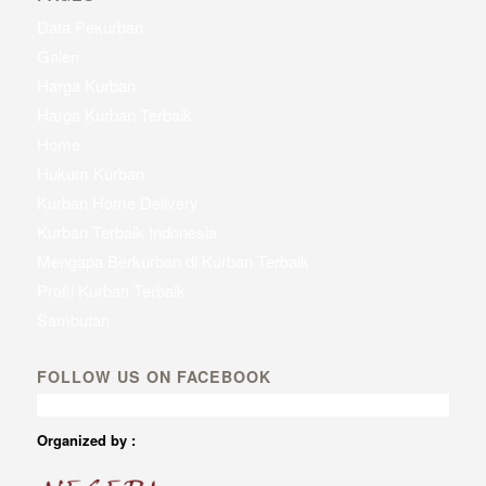
Data Pekurban
Galeri
Harga Kurban
Harga Kurban Terbaik
Home
Hukum Kurban
Kurban Home Delivery
Kurban Terbaik Indonesia
Mengapa Berkurban di Kurban Terbaik
Profil Kurban Terbaik
Sambutan
FOLLOW US ON FACEBOOK
Organized by :