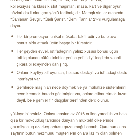
kolleksiyasına klassik slot maşınları, masa, kart və digər oyun
növləri daxil olan çox yönlü tərtibatçıdır. Maraqlı slotlar arasında
“Canlanan Sevgi”, “Qarlı Şans”, “Demi Tanrılar 2”-ni vurğulamağa
dəyər.
Hər bir promosyon unikal mükafat təklif edir və bu əlavə
bonus əldə etmək üçün başqa bir fürsətdir.
Hər şeydən əvvəl, istifadəçinin yalnız xüsusi bonus üçün
tətbiq olunan bütün tələblər yerinə yetirildiyi təqdirdə vəsait
çıxara biləcəyindən danışırıq.
Onların keyfiyyətli oyunları, həssas dəstəyi və istifadəçi dostu
interfeysi var.
Şərhlərdə maşınları necə döymək və ya mühafizə sistemlərini
necə keçmək barədə göstərişlər var, onlara etibar etmək lazım
deyil, belə şərhlər fırıldaqçılar tərəfindən dərc olunur.
yükləyə bilərsiniz. Onlayn casino az 2016-cı ildə yaradılıb və belə
qısa bir mövcudluq tarixində dünyanın müxtəlif ölkələrində
çoxmilyonluq azarkeş ordusu qazanmağı bacarıb. Qurumun əsas
saytının bütün məzmunu müştərilərin onlara lazım olan bölməni