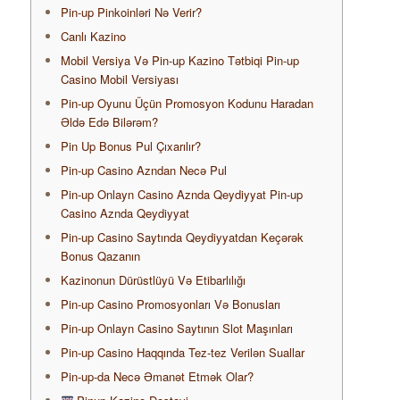
Pin-up Pinkoinləri Nə Verir?
Canlı Kazino
Mobil Versiya Və Pin-up Kazino Tətbiqi Pin-up
Casino Mobil Versiyası
Pin-up Oyunu Üçün Promosyon Kodunu Haradan
Əldə Edə Bilərəm?
Pin Up Bonus Pul Çıxarılır?
Pin-up Casino Azndan Necə Pul
Pin-up Onlayn Casino Aznda Qeydiyyat Pin-up
Casino Aznda Qeydiyyat
Pin-up Casino Saytında Qeydiyyatdan Keçərək
Bonus Qazanın
Kazinonun Dürüstlüyü Və Etibarlılığı
Pin-up Casino Promosyonları Və Bonusları
Pin-up Onlayn Casino Saytının Slot Maşınları
Pin-up Casino Haqqında Tez-tez Verilən Suallar
Pin-up-da Necə Əmanət Etmək Olar?