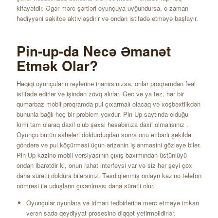
kifayətdir. Əgər mərc şərtləri oyunçuya uyğundursa, o zaman
hədiyyəni sakitcə aktivləşdirir və ondan istifadə etməyə başlayır.
Pin-up-da Necə Əmanət
Etmək Olar?
Həqiqi oyunçuların rəylərinə inanırsınızsa, onlar proqramdan fəal
istifadə edirlər və işindən zövq alırlar. Gec və ya tez, hər bir
qumarbaz mobil proqramda pul çıxarmalı olacaq və xoşbəxtlikdən
bununla bağlı heç bir problem yoxdur. Pin Up saytında olduğu
kimi tam olaraq daxil olub şəxsi hesabınıza daxil olmalısınız .
Oyunçu bütün sahələri doldurduqdan sonra onu etibarlı şəkildə
göndərə və pul köçürməsi üçün ərizənin işlənməsini gözləyə bilər.
Pin Up kazino mobil versiyasının çıxış baxımından üstünlüyü
ondan ibarətdir ki, onun rahat interfeysi var və siz hər şeyi çox
daha sürətli doldura bilərsiniz. Təsdiqlənmiş onlayn kazino telefon
nömrəsi ilə uduşların çıxarılması daha sürətli olur.
Oyunçular oyunlara və idman tədbirlərinə mərc etməyə imkan
verən sadə qeydiyyat prosesinə diqqət yetirməlidirlər.