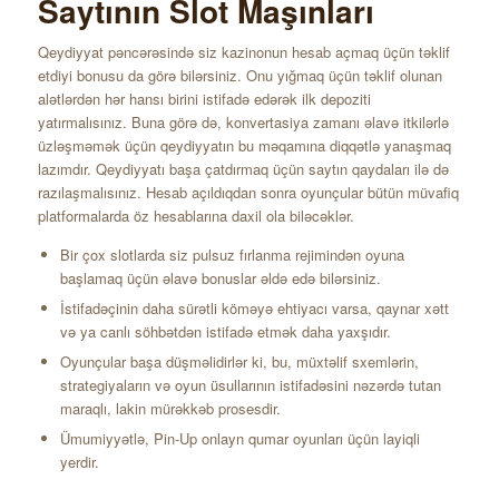
Saytının Slot Maşınları
Qeydiyyat pəncərəsində siz kazinonun hesab açmaq üçün təklif
etdiyi bonusu da görə bilərsiniz. Onu yığmaq üçün təklif olunan
alətlərdən hər hansı birini istifadə edərək ilk depoziti
yatırmalısınız. Buna görə də, konvertasiya zamanı əlavə itkilərlə
üzləşməmək üçün qeydiyyatın bu məqamına diqqətlə yanaşmaq
lazımdır. Qeydiyyatı başa çatdırmaq üçün saytın qaydaları ilə də
razılaşmalısınız. Hesab açıldıqdan sonra oyunçular bütün müvafiq
platformalarda öz hesablarına daxil ola biləcəklər.
Bir çox slotlarda siz pulsuz fırlanma rejimindən oyuna
başlamaq üçün əlavə bonuslar əldə edə bilərsiniz.
İstifadəçinin daha sürətli köməyə ehtiyacı varsa, qaynar xətt
və ya canlı söhbətdən istifadə etmək daha yaxşıdır.
Oyunçular başa düşməlidirlər ki, bu, müxtəlif sxemlərin,
strategiyaların və oyun üsullarının istifadəsini nəzərdə tutan
maraqlı, lakin mürəkkəb prosesdir.
Ümumiyyətlə, Pin-Up onlayn qumar oyunları üçün layiqli
yerdir.