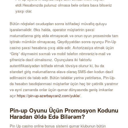
etdi.Hesabınızda pulunuz olmasa belə onlara baxa bilsəniz
yaxşı olar.
Bütün nöqtələri oxuduqdan sonra istifadəçi müvafiq qutuyu
işarələməlidir. Əks halda, operator müştərinin şəxsi
məlumatlarına giriş əldə etməyəcək və onun oyun prosesində tam
iştirakı mümkün olmayacaq. Qeydiyyatdan sonra oyunçu Pin-Up
casino şəxsi hesabına çıxış əldə edir. Avtorizasiya etmək üçün
“Giriş” düyməsini sıxmalı və mobil telefon nömrəniz/e-mail və
şifrənizlə daxil olmalısınız. Oyunçulara iki faktorlu
autentifikasiyadan istifadə etmək tövsiyə olunur ki, bu da
standart giriş məlumatlarına əlavə olaraq SMS-dən kodun daxil
edilməsini də tələb edir. Bütün tələblər yerinə yetirilərsə, Pin-Up-
da hesabın təsdiqlənməsi müştərilər üçün heç bir çətinlik yaratmır
və eyni zamanda onlar üçün qumar dünyasında geniş imkanlar
açır
https://pin-up-azerbaycan2.com/yukle/
.
Pin-up Oyunu Üçün Promosyon Kodunu
Haradan Əldə Edə Bilərəm?
Pin Up casino online bonus sistemi qumar klubunun bütün