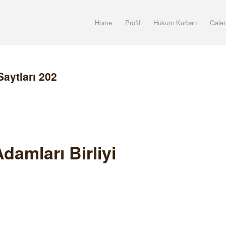
Home
Profil
Hukum Kurban
Galer
aytları 202
damları Birliyi