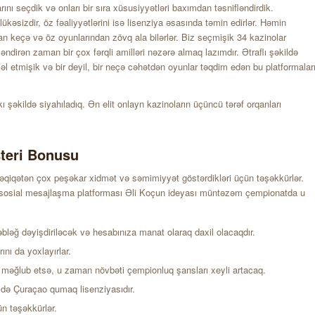
ı seçdik və onları bir sıra xüsusiyyətləri baxımdan təsnifləndirdik.
ükəsizdir, öz fəaliyyətlərini isə lisenziya əsasında təmin edirlər. Həmin
an keçə və öz oyunlarından zövq ala bilərlər. Biz seçmişik 34 kazinolar
ləndirən zaman bir çox fərqli amilləri nəzərə almaq lazımdır. Ətraflı şəkildə
l etmişik və bir deyil, bir neçə cəhətdən oyunlar təqdim edən bu platformalar
 şəkildə siyahıladıq. Ən elit onlayn kazinoların üçüncü tərəf orqanları
teri Bonusu
qiqətən çox peşəkar xidmət və səmimiyyət göstərdikləri üçün təşəkkürlər.
arın sosial mesajlaşma platforması Əli Koçun ideyası müntəzəm çempionatda u
əğ dəyişdiriləcək və hesabınıza manat olaraq daxil olacaqdır.
ını da yoxlayırlar.
 məğlub etsə, u zaman növbəti çempionluq şansları xeyli artacaq.
i də Çuraçao qumaq lisenziyasıdır.
n təşəkkürlər.