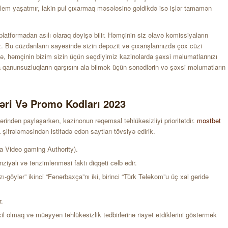
roblem yaşatmır, lakin pul çıxarmaq məsələsinə gəldikdə isə işlər tamamən
latformadan asılı olaraq dəyişə bilir. Həmçinin siz əlavə komissiyaların
. Bu cüzdanların sayəsində sizin depozit və çıxarışlarınızda çox cüzi
də, həmçinin bizim sizin üçün seçdiyimiz kazinolarda şəxsi məlumatlarınızı
 qanunsuzluqların qarşısını ala bilmək üçün sənədlərin və şəxsi məlumatların
əri Və Promo Kodları 2023
rindən paylaşarkən, kazinonun rəqəmsal təhlükəsizliyi prioritetdir.
mostbet
şifrələməsindən istifadə edən saytları tövsiyə edirik.
a Video gaming Authority).
nziyalı və tənzimlənməsi faktı diqqəti cəlb edir.
göylər” ikinci “Fənərbaxça”nı iki, birinci “Türk Telekom”u üç xal geridə
r.
il olmaq və müəyyən təhlükəsizlik tədbirlərinə riayət etdiklərini göstərmək