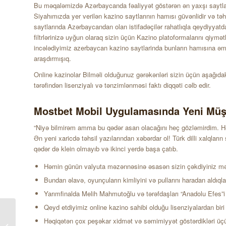
Bu məqaləmizdə Azərbaycanda fəaliyyət göstərən ən yaxşı saytların
Siyahımızda yer verilən kazino saytlarının hamısı güvənlidir və təhl
saytlarında Azərbaycandan olan istifadəçilər rahatlıqla qeydiyyatd
filtrlərinizə uyğun olaraq sizin üçün Kazino platoformalarını qiymət
incələdiyimiz azerbaycan kazino saytlarinda bunların hamısına əmə
araşdırmışıq.
Online kazinolar Bilməli olduğunuz gərəkənləri sizin üçün aşağıdakı
tərəfindən lisenziyalı və tənzimlənməsi faktı diqqəti cəlb edir.
Mostbet Mobil Uygulamasında Yeni Müş
“Niyə bilmirəm amma bu qədər asan olacağını heç gözləmirdim. Hə
Ən yeni xaricdə təhsil yazılarından xəbərdar ol! Türk dilli xalql
qədər də klein olmayıb və ikinci yerdə başa çatıb.
Həmin günün valyuta məzənnəsinə əsasən sizin çəkdiyiniz məbl
Bundan əlavə, oyunçuların kimliyini və pullarını haradan aldıqlar
Yarımfinalda Melih Mahmutoğlu və tərəfdaşları “Anadolu Efes”i
Qeyd etdiyimiz online kazino sahibi olduğu lisenziyalardan bir
Mostbet Promo Kod ᐈ Bonusları Və
Həqiqətən çox peşəkar xidmət və səmimiyyət göstərdikləri üçü
Promo-aksiyalar Mostbet Online