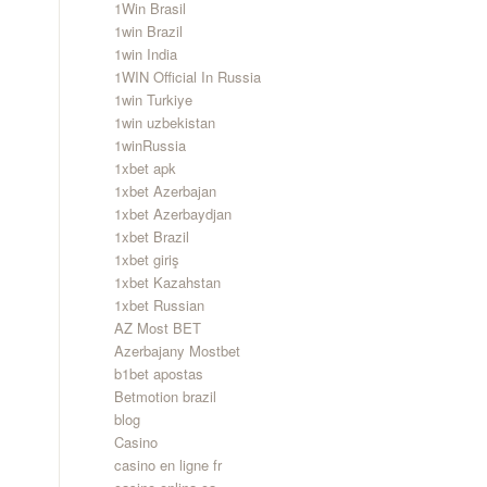
1Win Brasil
1win Brazil
1win India
1WIN Official In Russia
1win Turkiye
1win uzbekistan
1winRussia
1xbet apk
1xbet Azerbajan
1xbet Azerbaydjan
1xbet Brazil
1xbet giriş
1xbet Kazahstan
1xbet Russian
AZ Most BET
Azerbajany Mostbet
b1bet apostas
Betmotion brazil
blog
Casino
casino en ligne fr