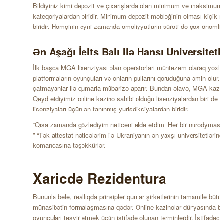
Bildiyiniz kimi depozit və çıxarışlarda olan minimum və maksimu
kateqoriyalardan biridir. Minimum depozit məbləğinin olması kiçik 
biridir. Həmçinin eyni zamanda əməliyyatların sürəti də çox önəmli
Ən Aşağı İelts Balı Ilə Hansı Universit
İlk başda MGA lisenziyası olan operatorları müntəzəm olaraq yoxla
platformaların oyunçuları və onların pullarını qoruduğuna əmin olur
çatmayanlar ilə qumarla mübarizə aparır. Bundan əlavə, MGA kazino 
Qeyd etdiyimiz online kazino sahibi olduğu lisenziyalardan biri 
lisenziyaları üçün ən tanınmış yurisdiksiyalardan biridir.
“Qısa zamanda gözlədiyim nəticəni əldə etdim. Hər bir nurodyma
” “Tək attestat nəticələrim ilə Ukraniyanın ən yaxşı universitetlər
komandasına təşəkkürlər.
Xaricdə Rezidentura
Bununla belə, reallıqda prinsiplər qumar şirkətlərinin tamamilə bü
münasibətin formalaşmasına qədər. Online kazinolar dünyasında b
oyunçuları təsvir etmək üçün istifadə olunan terminlərdir. İstifadəçi