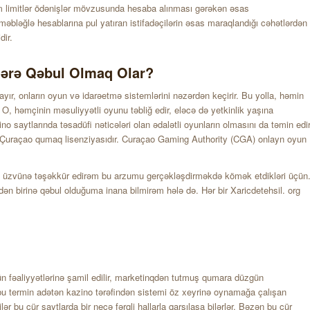
m limitlər ödənişlər mövzusunda hesaba alınması gərəkən əsas
məbləğlə hesablarına pul yatıran istifadəçilərin əsas maraqlandığı cəhətlərdən
dir.
etlərə Qəbul Olmaq Olar?
yır, onların oyun və idarəetmə sistemlərini nəzərdən keçirir. Bu yolla, həmin
. O, həmçinin məsuliyyətli oyunu təbliğ edir, eləcə də yetkinlik yaşına
saytlarında təsadüfi nəticələri olan ədalətli oyunların olmasını da təmin edir
də Çuraçao qumaq lisenziyasıdır. Curaçao Gaming Authority (CGA) onlayn oyun
s üzvünə təşəkkür edirəm bu arzumu gerçəkləşdirməkdə kömək etdikləri üçün
indən birinə qəbul olduğuma inana bilmirəm hələ də. Hər bir Xaricdetehsil. org
tün fəaliyyətlərinə şamil edilir, marketinqdən tutmuş qumara düzgün
u termin adətən kazino tərəfindən sistemi öz xeyrinə oynamağa çalışan
lər bu cür saytlarda bir neçə fərqli hallarla qarşılaşa bilərlər. Bəzən bu cür