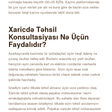
vurmaqla həyata keçirilir (30×25 AZN). Kazino platformalarında
bir çox oyun növləri yer alır və buna görə də bəzən sizə verilən
bonuslar fərqli kazino oyunlarında təklif oluna bilir.
Xaricdə Təhsil
Konsultasiyası Nə Üçün
Faydalıdır?
Azerbaycanda kazinolar öz istifadəçiləri üçün fərqli ödəniş və
çıxarış üsulları tətbiq edir. Bunların arasında siz yerli üsulları,
həmçinin eyni zamanda kart və elektron cüzdanlar vasitəsilə
ödəniş metodlarını görə bilərsiniz. Sizin üçün əsas sual
doğuracaq cəhətlərin hamısını bir-bir check edərək onları cədvəl
şəklində hazırladıq.
İstədiyin xarici ölkədə təhsil almanız üçün sizə yardımcı olaq.
Xaricdə təhsil şirkəti olaraq peşəkar mütəxəssislər, rəsmi
əməkdaşlıqlarla xidmətinizdəyik. Bu sahədə olan illərə dayanan
təcrübəmizə əsasən istədiyiniz ölkədə sizin təhsil arzularınızın
reallaşasına kömək edirik. Peşəkar xaricdə təhsil mütəxəssislər