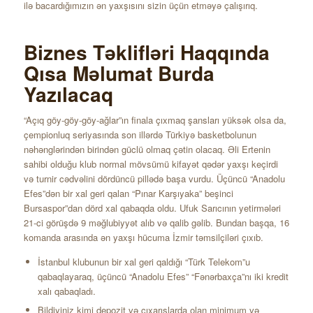
ilə bacardığımızın ən yaxşısını sizin üçün etməyə çalışırıq.
Biznes Təklifləri Haqqında
Qısa Məlumat Burda
Yazılacaq
“Açıq göy-göy-göy-ağlar”ın finala çıxmaq şansları yüksək olsa da,
çempionluq seriyasında son illərdə Türkiyə basketbolunun
nəhənglərindən birindən güclü olmaq çətin olacaq. Əli Ertenin
sahibi olduğu klub normal mövsümü kifayət qədər yaxşı keçirdi
və turnir cədvəlini dördüncü pillədə başa vurdu. Üçüncü “Anadolu
Efes”dən bir xal geri qalan “Pınar Karşıyaka” beşinci
Bursaspor”dan dörd xal qabaqda oldu. Ufuk Sarıcının yetirmələri
21-ci görüşdə 9 məğlubiyyət alıb və qalib gəlib. Bundan başqa, 16
komanda arasında ən yaxşı hücuma İzmir təmsilçiləri çıxıb.
İstanbul klubunun bir xal geri qaldığı “Türk Telekom”u
qabaqlayaraq, üçüncü “Anadolu Efes” “Fənərbaxça”nı iki kredit
xalı qabaqladı.
Bildiyiniz kimi depozit və çıxarışlarda olan minimum və