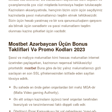
çıxarışlarınızda çox cüzi miqdarda komissiya haqları tutulacaqdır.
Kazinoların əksəriyyətində, həmçinin bizim sizin üçün seçdiyimiz
kazinolarda şəxsi məlumatlarınızı təqdim etmək təhlükəsizdir.
Sizin üçün hesab yaratmaq və bir sıra qanunsuzluqların qarşısını
ala bilmək üçün sənədlərin və şəxsi məlumatların təqdim
olunması kazino şirkətləri üçün vacibdir.
Mostbet Azərbaycan Üçün Bonus
Təklifləri Və Promo Kodları 2023
Şəxsi və maliyyə məlumatları kimi həssas məlumatları internet
üzərindən paylaşarkən, kazinonun rəqəmsal təhlükəsizliyi
prioritetdir.
mostbet
Buna görə də biz yalnız məlumatlarınızı gizli
saxlayan ən son SSL şifrələməsindən istifadə edən saytları
tövsiyə edirik.
Bu sahədə ən öndə gələn orqanlardan biri məhz MGA-dır
(Malta Video gaming Authority).
Ən elit onlayn kazinoların üçüncü tərəf orqanları tərəfindən
lisenziyalı və tənzimlənməsi faktı diqqəti cəlb edir.
Dördüncü Pınar Karşıyakuyu bir xal qabaqlayan “mavi-ağ-