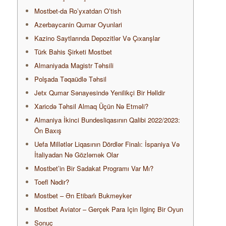
Mostbet-da Ro’yxatdan O’tish
Azerbaycanin Qumar Oyunlari
Kazino Saytlarında Depozitlər Və Çıxarışlar
Türk Bahis Şirketi Mostbet
Almaniyada Magistr Təhsili
Polşada Təqaüdlə Təhsil
Jetx Qumar Sənayesində Yenilikçi Bir Həlldir
Xaricdə Təhsil Almaq Üçün Nə Etməli?
Almaniya İkinci Bundesliqasının Qalibi 2022/2023:
Ön Baxış
Uefa Millətlər Liqasının Dördlər Finalı: İspaniya Və
İtaliyadan Nə Gözləmək Olar
Mostbet’in Bir Sadakat Programı Var Mı?
Toefl Nədir?
Mostbet – Ən Etibarlı Bukmeyker
Mostbet Aviator – Gerçek Para Için Ilginç Bir Oyun
Sonuç