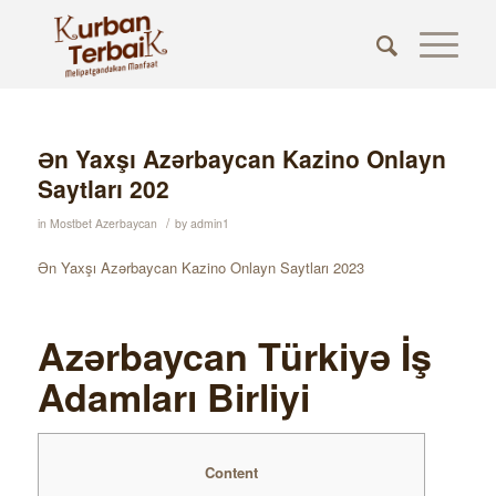
Ən Yaxşı Azərbaycan Kazino Onlayn
Saytları 202
/
in
Mostbet Azerbaycan
by
admin1
Ən Yaxşı Azərbaycan Kazino Onlayn Saytları 2023
Azərbaycan Türkiyə İş
Adamları Birliyi
Content