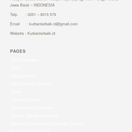
Jawa Barat – INDONESIA
Telp : 0251 – 8315 579
Email : kurbanterbaik.id@gmail.com
Website : Kurbanterbaik.id
PAGES
Data Pekurban
Galeri
Harga Kurban
Harga Kurban Terbaik
Home
Hukum Kurban
Kurban Home Delivery
Kurban Terbaik Indonesia
Mengapa Berkurban di Kurban Terbaik
Profil Kurban Terbaik