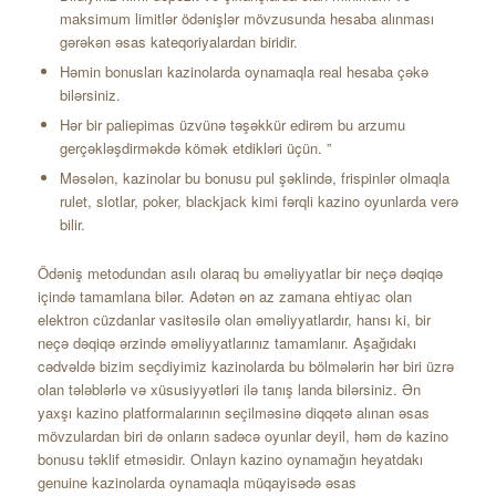
maksimum limitlər ödənişlər mövzusunda hesaba alınması
gərəkən əsas kateqoriyalardan biridir.
Həmin bonusları kazinolarda oynamaqla real hesaba çəkə
bilərsiniz.
Hər bir paliepimas üzvünə təşəkkür edirəm bu arzumu
gerçəkləşdirməkdə kömək etdikləri üçün. ”
Məsələn, kazinolar bu bonusu pul şəklində, frispinlər olmaqla
rulet, slotlar, poker, blackjack kimi fərqli kazino oyunlarda verə
bilir.
Ödəniş metodundan asılı olaraq bu əməliyyatlar bir neçə dəqiqə
içində tamamlana bilər. Adətən ən az zamana ehtiyac olan
elektron cüzdanlar vasitəsilə olan əməliyyatlardır, hansı ki, bir
neçə dəqiqə ərzində əməliyyatlarınız tamamlanır. Aşağıdakı
cədvəldə bizim seçdiyimiz kazinolarda bu bölmələrin hər biri üzrə
olan tələblərlə və xüsusiyyətləri ilə tanış landa bilərsiniz. Ən
yaxşı kazino platformalarının seçilməsinə diqqətə alınan əsas
mövzulardan biri də onların sadəcə oyunlar deyil, həm də kazino
bonusu təklif etməsidir. Onlayn kazino oynamağın heyatdakı
genuine kazinolarda oynamaqla müqayisədə əsas