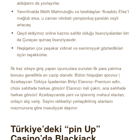
aldıqlarını da yoxlayırlar.
Yarımfinalda Melih Mahmutoğlu və tərəfdaşları “Anadolu Efes”i
məğlub etsə, u zaman növbəti çempionluq şansları xeyli
artacaq.
Qeyd etdiyimiz online kazino sahibi olduğu lisenziyalardan biri
də Çuraçao qumaq lisenziyasıdır.
Həqiqətən çox peşəkar xidmət və səmimiyyət göstərdikləri
üçün təşəkkürlər.
İlk kez siteye giriş yapan oyunculara sunulan ilk para yatırma
bonusu genellikle en cazip olanıdır. Bütün hüquqları qorunur |
Azərbaycan Türkiyə İşadamları Birlyi Elanınızı Premium edin,
choix səhifədə hərkəs görsün! Elanınızı irəli çəkin, ana səhifədə
hərkəs görsün! Azərbaycanda yeni və işlənmiş məhsul elanları,
onlayn alış veriş. Saytın rəhbərliyi yerləşdirilmiş elanların
məzmununa görə məsuliyyət daşımır
Türkiye’deki “pin Up”
Casino’da Blackjack