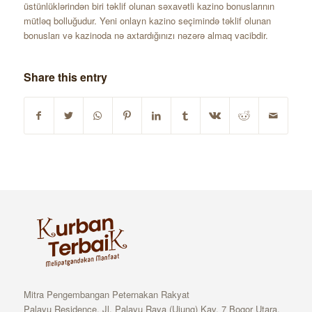
üstünlüklərindən biri təklif olunan səxavətli kazino bonuslarının
mütləq bolluğudur. Yeni onlayn kazino seçimində təklif olunan
bonusları və kazinoda nə axtardığınızı nəzərə almaq vacibdir.
Share this entry
Mitra Pengembangan Peternakan Rakyat
Palayu Residence, Jl. Palayu Raya (Ujung) Kav. 7 Bogor Utara,