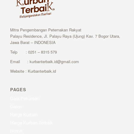
Mitra Pengembangan Peternakan Rakyat
Palayu Residence, Jl. Palayu Raya (Ujung) Kav. 7 Bogor Utara,
Jawa Barat – INDONESIA
Telp : 0251 – 8315 579
Email : kurbanterbaik.id@gmail.com
Website : Kurbanterbaik.id
PAGES
Data Pekurban
Galeri
Harga Kurban
Harga Kurban Terbaik
Home