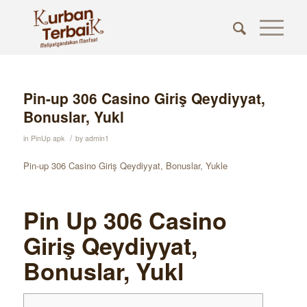
Pin-up 306 Casino Giriş Qeydiyyat,
Bonuslar, Yukl
/
in
PinUp apk
by
admin1
Pin-up 306 Casino Giriş Qeydiyyat, Bonuslar, Yukle
Pin Up 306 Casino
Giriş Qeydiyyat,
Bonuslar, Yukl