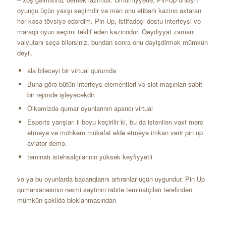
oyunçu üçün yaxşı seçimdir və mən onu etibarlı kazino axtaran
hər kəsə tövsiyə edərdim. Pin-Up, istifadəçi dostu interfeysi və
maraqlı oyun seçimi təklif edən kazinodur. Qeydiyyat zamanı
valyutanı seçə bilərsiniz, bundan sonra onu dəyişdirmək mümkün
deyil.
ala biləcəyi bir virtual qurumda
Buna görə bütün interfeys elementləri və slot maşınları sabit
bir rejimdə işləyəcəkdir.
Ölkəmizdə qumar oyunlarının aparıcı virtual
Esports yarışları il boyu keçirilir ki, bu da istənilən vaxt mərc
etməyə və möhkəm mükafat əldə etməyə imkan verir pin up
aviator demo.
təminatı istehsalçılarının yüksək keyfiyyətli
və ya bu oyunlarda bacarıqlarını artıranlar üçün uygundur. Pin Up
qumarxanasının rəsmi saytının rabitə təminatçıları tərəfindən
mümkün şəkildə bloklanmasından