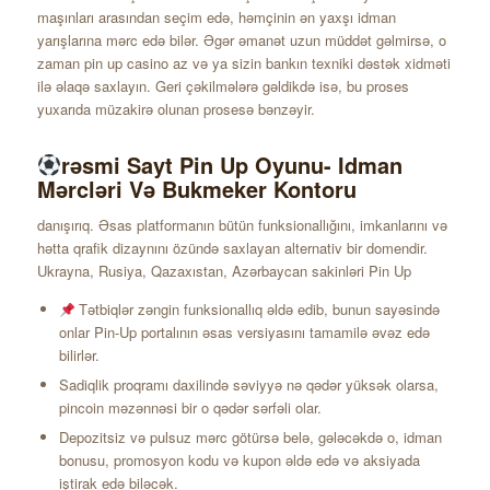
maşınları arasından seçim edə, həmçinin ən yaxşı idman
yarışlarına mərc edə bilər. Əgər əmanət uzun müddət gəlmirsə, o
zaman pin up casino az və ya sizin bankın texniki dəstək xidməti
ilə əlaqə saxlayın. Geri çəkilmələrə gəldikdə isə, bu proses
yuxarıda müzakirə olunan prosesə bənzəyir.
rəsmi Sayt Pin Up Oyunu- Idman
Mərcləri Və Bukmeker Kontoru
danışırıq. Əsas platformanın bütün funksionallığını, imkanlarını və
hətta qrafik dizaynını özündə saxlayan alternativ bir domendir.
Ukrayna, Rusiya, Qazaxıstan, Azərbaycan sakinləri Pin Up
Tətbiqlər zəngin funksionallıq əldə edib, bunun sayəsində
onlar Pin-Up portalının əsas versiyasını tamamilə əvəz edə
bilirlər.
Sadiqlik proqramı daxilində səviyyə nə qədər yüksək olarsa,
pincoin məzənnəsi bir o qədər sərfəli olar.
Depozitsiz və pulsuz mərc götürsə belə, gələcəkdə o, idman
bonusu, promosyon kodu və kupon əldə edə və aksiyada
iştirak edə biləcək.