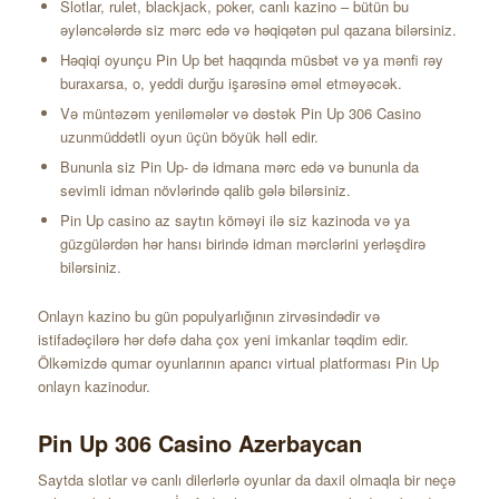
Slotlar, rulet, blackjack, poker, canlı kazino – bütün bu
əyləncələrdə siz mərc edə və həqiqətən pul qazana bilərsiniz.
Həqiqi oyunçu Pin Up bet haqqında müsbət və ya mənfi rəy
buraxarsa, o, yeddi durğu işarəsinə əməl etməyəcək.
Və müntəzəm yeniləmələr və dəstək Pin Up 306 Casino
uzunmüddətli oyun üçün böyük həll edir.
Bununla siz Pin Up- də idmana mərc edə və bununla da
sevimli idman növlərində qalib gələ bilərsiniz.
Pin Up casino az saytın köməyi ilə siz kazinoda və ya
güzgülərdən hər hansı birində idman mərclərini yerləşdirə
bilərsiniz.
Onlayn kazino bu gün populyarlığının zirvəsindədir və
istifadəçilərə hər dəfə daha çox yeni imkanlar təqdim edir.
Ölkəmizdə qumar oyunlarının aparıcı virtual platforması Pin Up
onlayn kazinodur.
Pin Up 306 Casino Azerbaycan
Saytda slotlar və canlı dilerlərlə oyunlar da daxil olmaqla bir neçə