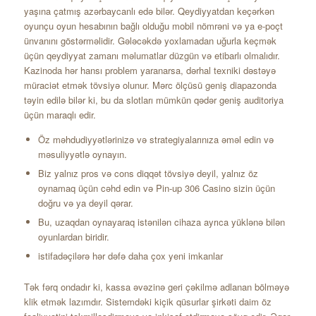
yaşına çatmış azərbaycanlı edə bilər. Qeydiyyatdan keçərkən
oyunçu oyun hesabının bağlı olduğu mobil nömrəni və ya e-poçt
ünvanını göstərməlidir. Gələcəkdə yoxlamadan uğurla keçmək
üçün qeydiyyat zamanı məlumatlar düzgün və etibarlı olmalıdır.
Kazinoda hər hansı problem yaranarsa, dərhal texniki dəstəyə
müraciət etmək tövsiyə olunur. Mərc ölçüsü geniş diapazonda
təyin edilə bilər ki, bu da slotları mümkün qədər geniş auditoriya
üçün maraqlı edir.
Öz məhdudiyyətlərinizə və strategiyalarınıza əməl edin və
məsuliyyətlə oynayın.
Biz yalnız pros və cons diqqət tövsiyə deyil, yalnız öz
oynamaq üçün cəhd edin və Pin-up 306 Casino sizin üçün
doğru və ya deyil qərar.
Bu, uzaqdan oynayaraq istənilən cihaza ayrıca yüklənə bilən
oyunlardan biridir.
istifadəçilərə hər dəfə daha çox yeni imkanlar
Tək fərq ondadır ki, kassa əvəzinə geri çəkilmə adlanan bölməyə
klik etmək lazımdır. Sistemdəki kiçik qüsurlar şirkəti daim öz