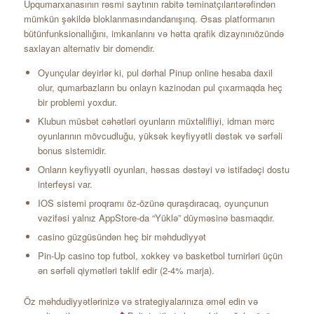
Upqumarxanasının rəsmi saytının rabitə təminatçılarıtərəfindən
mümkün şəkildə bloklanmasındandanışırıq. Əsas platformanın
bütünfunksionallığını, imkanlarını və hətta qrafik dizaynınıözündə
saxlayan alternativ bir domendir.
Oyunçular deyirlər ki, pul dərhal Pinup online hesaba daxil
olur, qumarbazların bu onlayn kazinodan pul çıxarmaqda heç
bir problemi yoxdur.
Klubun müsbət cəhətləri oyunların müxtəlifliyi, idman mərc
oyunlarının mövcudluğu, yüksək keyfiyyətli dəstək və sərfəli
bonus sistemidir.
Onların keyfiyyətli oyunları, həssas dəstəyi və istifadəçi dostu
interfeysi var.
IOS sistemi proqramı öz-özünə quraşdıracaq, oyunçunun
vəzifəsi yalnız AppStore-da “Yüklə” düyməsinə basmaqdır.
casino güzgüsündən heç bir məhdudiyyət
Pin-Up casino top futbol, ​​xokkey və basketbol turnirləri üçün
ən sərfəli qiymətləri təklif edir (2-4% marja).
Öz məhdudiyyətlərinizə və strategiyalarınıza əməl edin və