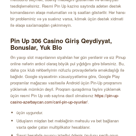
təsdiqləməlisiniz. Rəsmi Pin Up kazino saytında adətən dəstək
komandasının əlaqə məlumatları və iş saatları göstərilir. Hər hansı
bir probleminiz və ya sualınız varsa, kömək üçün dəstək xidməti
ilə əlaqə saxlamaqdan çəkinməyin.
Pin Up 306 Casino Giriş Qeydiyyat,
Bonuslar, Yuk Blo
Ən yaxşı slot maşınlarının siyahıları hər gün yenilənir və siz Pinup
online nəfərin ardıcıl olaraq böyük pul yığdığını görə bilərsiniz. Bu,
daha çox klub rəhbərliyinin nüfuzlu provayderlərlə əməkdaşlığı ilə
bağlıdır. Google siyasətinin xüsusiyyətlərinə görə, Google Play
proqramlar mağazası vasitəsilə Android üçün Pin-Up proqramını
yükləmək mümkün deyil. Proqram quraşdırma faylını yükləmək
üçün rəsmi Pin Up veb saytına daxil olmalısınız
https://pin-up-
casino-azerbaycan.com/canl-pin-up-oyunlar/
.
üçün uygundur.
Uduşların miqdarı bet məbləğinin məhsulu və bet bağlanan
vaxta qədər çatan multiplikator hesablanır.
Şəxsi hesabda oyunçu istədiyi ödəniş üsulunu seçib onun