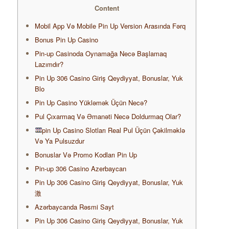
Content
Mobil App Və Mobile Pin Up Version Arasında Fərq
Bonus Pin Up Casino
Pin-up Casinoda Oynamağa Necə Başlamaq
Lazımdır?
Pin Up 306 Casino Giriş Qeydiyyat, Bonuslar, Yuk
Blo
Pin Up Casino Yükləmək Üçün Necə?
Pul Çıxarmaq Və Əmanəti Necə Doldurmaq Olar?
pin Up Casino Slotları Real Pul Üçün Çəkilməklə
Və Ya Pulsuzdur
Bonuslar Və Promo Kodları Pin Up
Pin-up 306 Casino Azerbaycan
Pin Up 306 Casino Giriş Qeydiyyat, Bonuslar, Yuk
激
Azərbaycanda Rəsmi Sayt
Pin Up 306 Casino Giriş Qeydiyyat, Bonuslar, Yuk