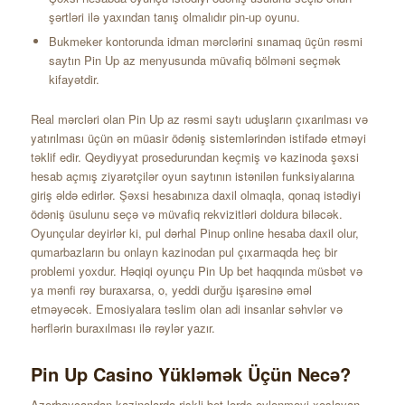
şərtləri ilə yaxından tanış olmalıdır pin-up oyunu.
Bukmeker kontorunda idman mərclərini sınamaq üçün rəsmi
saytın Pin Up az menyusunda müvafiq bölməni seçmək
kifayətdir.
Real mərcləri olan Pin Up az rəsmi saytı uduşların çıxarılması və
yatırılması üçün ən müasir ödəniş sistemlərindən istifadə etməyi
təklif edir. Qeydiyyat prosedurundan keçmiş və kazinoda şəxsi
hesab açmış ziyarətçilər oyun saytının istənilən funksiyalarına
giriş əldə edirlər. Şəxsi hesabınıza daxil olmaqla, qonaq istədiyi
ödəniş üsulunu seçə və müvafiq rekvizitləri doldura biləcək.
Oyunçular deyirlər ki, pul dərhal Pinup online hesaba daxil olur,
qumarbazların bu onlayn kazinodan pul çıxarmaqda heç bir
problemi yoxdur. Həqiqi oyunçu Pin Up bet haqqında müsbət və
ya mənfi rəy buraxarsa, o, yeddi durğu işarəsinə əməl
etməyəcək. Emosiyalara təslim olan adi insanlar səhvlər və
hərflərin buraxılması ilə rəylər yazır.
Pin Up Casino Yükləmək Üçün Necə?
Azərbaycandan kazinolarda riskli bet-lərdə əylənməyi xoşlayan