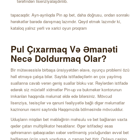
tərəfindən lisenziyalaşdırılıb.
tapacaqdır. Ayrı-ayrılıqda Pin ap bet, daha doğrusu, ondan sonrakı
hərəkətlər barədə danışmaq lazımdır. Qeyd etmək lazımdır ki,
kataloq yalnız yerli və xarici oyun proqram
Pul Çıxarmaq Və Əmanəti
Necə Doldurmaq Olar?
Bir mütəxəssislə birbaşa ünsiyyətdən əlavə, oyunçu problemi özü
həll etməyə çalışa bilər. Saytda istifadəçilərin ən çox yayılmış
suallarına cavab verən geniş suallar bloku var. Rəylərdən istifadə
edərək siz müxtəlif xidmətlər Pin-up və bukmeker kontorunun
imkanları haqqında məlumat əldə edə bilərsiniz. Mövcud
lisenziya, təsisçilər və qanuni fəaliyyətlə bağlı digər məlumatlar
kazinonun rəsmi saytında Haqqımızda bölməsində mövcuddur.
Uduşların miqdarı bet məbləğinin məhsulu və bet bağlanan vaxta
qədər çatan multiplikator hesablanır. Əgər istifadəçi əsas
qəhrəmanın qabaqcadan xəbər verilməmiş yoxluğundan əvvəl bet
bağlamaq üçün vaxtı yoxdursa, o zaman bet itirir. Onlayn casino