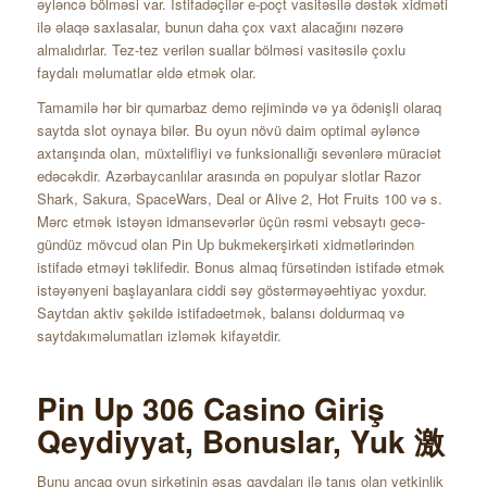
əyləncə bölməsi var. İstifadəçilər e-poçt vasitəsilə dəstək xidməti
ilə əlaqə saxlasalar, bunun daha çox vaxt alacağını nəzərə
almalıdırlar. Tez-tez verilən suallar bölməsi vasitəsilə çoxlu
faydalı məlumatlar əldə etmək olar.
Tamamilə hər bir qumarbaz demo rejimində və ya ödənişli olaraq
saytda slot oynaya bilər. Bu oyun növü daim optimal əyləncə
axtarışında olan, müxtəlifliyi və funksionallığı sevənlərə müraciət
edəcəkdir. Azərbaycanlılar arasında ən populyar slotlar Razor
Shark, Sakura, SpaceWars, Deal or Alive 2, Hot Fruits 100 və s.
Mərc etmək istəyən idmansevərlər üçün rəsmi vebsaytı gecə-
gündüz mövcud olan Pin Up bukmekerşirkəti xidmətlərindən
istifadə etməyi təklifedir. Bonus almaq fürsətindən istifadə etmək
istəyənyeni başlayanlara ciddi səy göstərməyəehtiyac yoxdur.
Saytdan aktiv şəkildə istifadəetmək, balansı doldurmaq və
saytdakıməlumatları izləmək kifayətdir.
Pin Up 306 Casino Giriş
Qeydiyyat, Bonuslar, Yuk 激
Bunu ancaq oyun şirkətinin əsas qaydaları ilə tanış olan yetkinlik