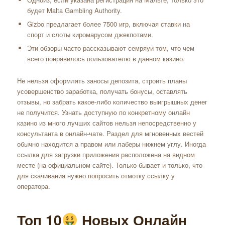
будет Malta Gambling Authority.
Gizbo предлагает более 7500 игр, включая ставки на
спорт и слоты киромарусом джекпотами.
Эти обзоры часто рассказывают семряуи том, что чем
всего понравилось пользователю в данном казино.
Не нельзя оформлять заносы депозита, строить планы
усовершенство заработка, получать бонусы, оставлять
отзывы, но забрать какое-либо количество выигрышных денег
не получится. Узнать доступную по конкретному онлайн
казино из много лучших сайтов нельзя непосредственно у
консультанта в онлайн-чате. Раздел для мгновенных вестей
обычно находится а правом или лаберы нижнем углу. Иногда
ссылка для загрузки приложения расположена на видном
месте (на официальном сайте). Только бывает и только, что
для скачивания нужно попросить отмотку ссылку у
оператора.
Топ 10
Новых Онлайн