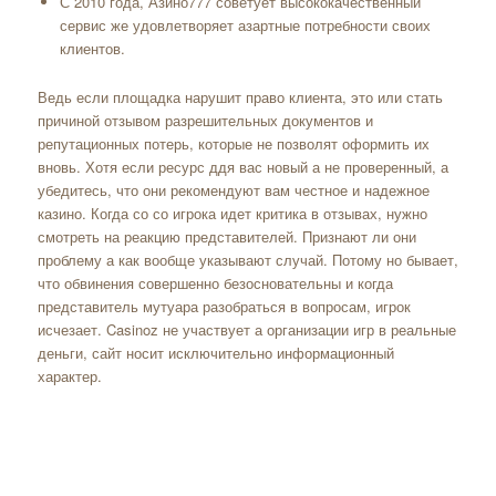
С 2010 года, Азино777 советует высококачественный
сервис же удовлетворяет азартные потребности своих
клиентов.
Ведь если площадка нарушит право клиента, это или стать
причиной отзывом разрешительных документов и
репутационных потерь, которые не позволят оформить их
вновь. Хотя если ресурс ддя вас новый а не проверенный, а
убедитесь, что они рекомендуют вам честное и надежное
казино. Когда со со игрока идет критика в отзывах, нужно
смотреть на реакцию представителей. Признают ли они
проблему а как вообще указывают случай. Потому но бывает,
что обвинения совершенно безосновательны и когда
представитель мутуара разобраться в вопросам, игрок
исчезает. Casinoz не участвует а организации игр в реальные
деньги, сайт носит исключительно информационный
характер.