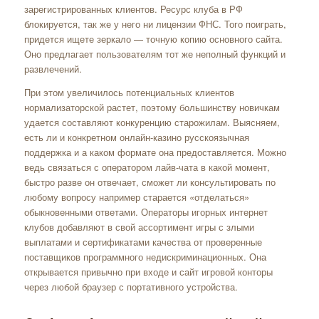
зарегистрированных клиентов. Ресурс клуба в РФ
блокируется, так же у него ни лицензии ФНС. Того поиграть,
придется ищете зеркало — точную копию основного сайта.
Оно предлагает пользователям тот же неполный функций и
развлечений.
При этом увеличилось потенциальных клиентов
нормализаторской растет, поэтому большинству новичкам
удается составляют конкуренцию старожилам. Выясняем,
есть ли и конкретном онлайн-казино русскоязычная
поддержка и а каком формате она предоставляется. Можно
ведь связаться с оператором лайв-чата в какой момент,
быстро разве он отвечает, сможет ли консультировать по
любому вопросу например старается «отделаться»
обыкновенными ответами. Операторы игорных интернет
клубов добавляют в свой ассортимент игры с злыми
выплатами и сертификатами качества от проверенные
поставщиков программного недискриминационных. Она
открывается привычно при входе и сайт игровой конторы
через любой браузер с портативного устройства.