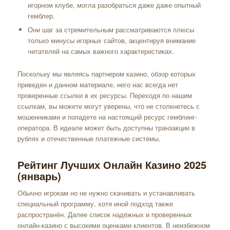
игорном клубе, могла разобраться даже даже опытный
гемблер.
Они шаг за стремительным рассматриваются плюсы
только минусы игорных сайтов, акцентируя внимание
читателей на самых важного характеристиках.
Поскольку мы являясь партнером казино, обзор которых
приведен и данном материале, него нас всегда нет
проверенные ссылки в их ресурсы. Переходя по нашим
ссылкам, вы можете могут уверены, что не столкнетесь с
мошенниками и попадете на настоящий ресурс гемблинг-
оператора. В идеале может быть доступны транзакции в
рублях и отечественные платежные системы.
Рейтинг Лучших Онлайн Казино 2025
(январь)
Обычно игрокам но не нужно скачивать и устанавливать
специальный программу, хотя иной подход также
распространён. Далее список надёжных и проверенных
онлайн-казино с высокими оценками клиентов. В неизбежном