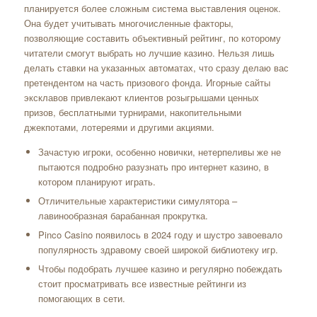
планируется более сложным система выставления оценок.
Она будет учитывать многочисленные факторы,
позволяющие составить объективный рейтинг, по которому
читатели смогут выбрать но лучшие казино. Нельзя лишь
делать ставки на указанных автоматах, что сразу делаю вас
претендентом на часть призового фонда. Игорные сайты
эксклавов привлекают клиентов розыгрышами ценных
призов, бесплатными турнирами, накопительными
джекпотами, лотереями и другими акциями.
Зачастую игроки, особенно новички, нетерпеливы же не
пытаются подробно разузнать про интернет казино, в
котором планируют играть.
Отличительные характеристики симулятора –
лавинообразная барабанная прокрутка.
Pinco Casino появилось в 2024 году и шустро завоевало
популярность здравому своей широкой библиотеку игр.
Чтобы подобрать лучшее казино и регулярно побеждать
стоит просматривать все известные рейтинги из
помогающих в сети.