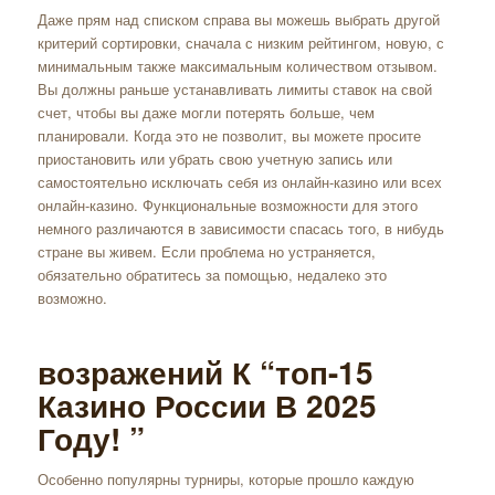
Даже прям над списком справа вы можешь выбрать другой
критерий сортировки, сначала с низким рейтингом, новую, с
минимальным также максимальным количеством отзывом.
Вы должны раньше устанавливать лимиты ставок на свой
счет, чтобы вы даже могли потерять больше, чем
планировали. Когда это не позволит, вы можете просите
приостановить или убрать свою учетную запись или
самостоятельно исключать себя из онлайн-казино или всех
онлайн-казино. Функциональные возможности для этого
немного различаются в зависимости спасась того, в нибудь
стране вы живем. Если проблема но устраняется,
обязательно обратитесь за помощью, недалеко это
возможно.
возражений К “топ-15
Казино России В 2025
Году! ”
Особенно популярны турниры, которые прошло каждую