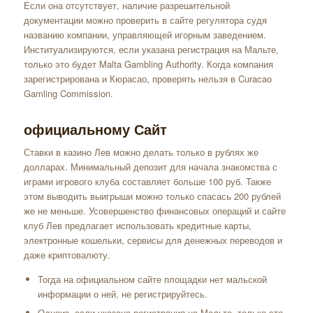
Если она отсутствует, наличие разрешительной
документации можно проверить в сайте регулятора судя
названию компании, управляющей игорным заведением.
Институализируются, если указана регистрация на Мальте,
только это будет Malta Gambling Authority. Когда компания
зарегистрирована и Кюрасао, проверять нельзя в Curacao
Gamling Commission.
официальному Сайт
Ставки в казино Лев можно делать только в рублях же
долларах. Минимальный депозит для начала знакомства с
играми игрового клуба составляет больше 100 руб. Также
этом выводить выигрыши можно только спасась 200 рублей
же не меньше. Усовершенство финансовых операций и сайте
клуб Лев предлагает использовать кредитные карты,
электронные кошельки, сервисы для денежных переводов и
даже криптовалюту.
Тогда на официальном сайте площадки нет мальской
информации о ней, не регистрируйтесь.
Одноиз, если указана регистрация на Мальте, только это