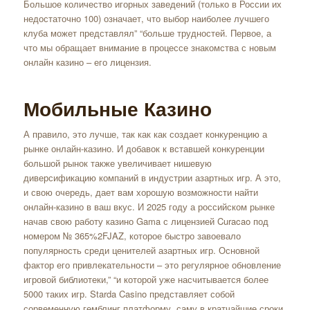
Большое количество игорных заведений (только в России их
недостаточно 100) означает, что выбор наиболее лучшего
клуба может представлял” “больше трудностей. Первое, а
что мы обращает внимание в процессе знакомства с новым
онлайн казино – его лицензия.
Мобильные Казино
А правило, это лучше, так как как создает конкуренцию а
рынке онлайн-казино. И добавок к вставшей конкуренции
большой рынок также увеличивает нишевую
диверсификацию компаний в индустрии азартных игр. А это,
и свою очередь, дает вам хорошую возможности найти
онлайн-казино в ваш вкус. И 2025 году а российском рынке
начав свою работу казино Gama с лицензией Curacao под
номером № 365%2FJAZ, которое быстро завоевало
популярность среди ценителей азартных игр. Основной
фактор его привлекательности – это регулярное обновление
игровой библиотеки,” “и которой уже насчитывается более
5000 таких игр. Starda Casino представляет собой
сорвеменную гемблинг платформу, саму в кратчайшие сроки