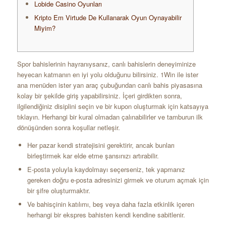
Lobide Casino Oyunları
Kripto Em Virtude De Kullanarak Oyun Oynayabilir
Miyim?
Spor bahislerinin hayranıysanız, canlı bahislerin deneyiminize
heyecan katmanın en iyi yolu olduğunu bilirsiniz. 1Win ile ister
ana menüden ister yan araç çubuğundan canlı bahis piyasasına
kolay bir şekilde giriş yapabilirsiniz. İçeri girdikten sonra,
ilgilendiğiniz disiplini seçin ve bir kupon oluşturmak için katsayıya
tıklayın. Herhangi bir kural olmadan çalınabilirler ve tamburun ilk
dönüşünden sonra koşullar netleşir.
Her pazar kendi stratejisini gerektirir, ancak bunları
birleştirmek kar elde etme şansınızı artırabilir.
E-posta yoluyla kaydolmayı seçerseniz, tek yapmanız
gereken doğru e-posta adresinizi girmek ve oturum açmak için
bir şifre oluşturmaktır.
Ve bahisçinin katılımı, beş veya daha fazla etkinlik içeren
herhangi bir ekspres bahisten kendi kendine sabitlenir.