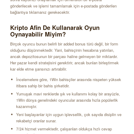
gönderilecek ve işlemi tamamlamak için e-postada gönderilen
bağlantıya tıklamanız gerekecektir.
Kripto Afin De Kullanarak Oyun
Oynayabilir Miyim?
Birçok oyuncu bunun belirli bir added bonus türü değil, bir form
olduğunu düşünmektedir. Yani, bahisçinin hesabına yatırılan,
ancak depozitosunun bir parçası haline gelmeyen bir miktardır.
Her pazar kendi stratejisini gerektirir, ancak bunları birleştirmek
kar elde etme şansınızı artırabilir.
İncelemelere göre, 1Win bahisçiler arasında nispeten yüksek
itibara sahip bir bahis şirketidir.
Yumuşak mavi renklerde şık ve kullanımı kolay bir arayüzle,
1Win dünya genelindeki oyuncular arasında hızla popülerlik
kazanmıştır.
Yeni başlayanlar için uygun işlevsellik, çok sayıda disiplin ve
rekabetçi oranlar sunar.
7/24 hizmet vermektedir, çalışanları oldukça hızlı cevap