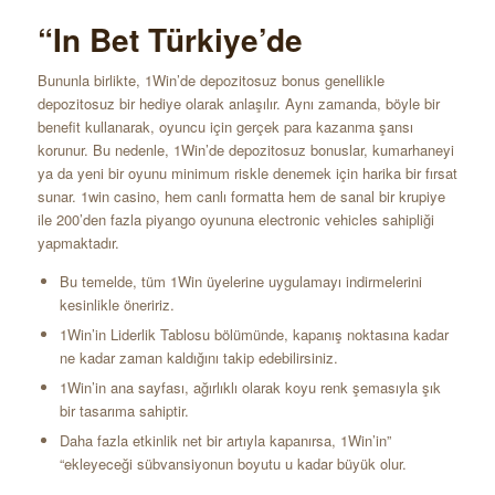
“In Bet Türkiye’de
Bununla birlikte, 1Win’de depozitosuz bonus genellikle
depozitosuz bir hediye olarak anlaşılır. Aynı zamanda, böyle bir
benefit kullanarak, oyuncu için gerçek para kazanma şansı
korunur. Bu nedenle, 1Win’de depozitosuz bonuslar, kumarhaneyi
ya da yeni bir oyunu minimum riskle denemek için harika bir fırsat
sunar. 1win casino, hem canlı formatta hem de sanal bir krupiye
ile 200’den fazla piyango oyununa electronic vehicles sahipliği
yapmaktadır.
Bu temelde, tüm 1Win üyelerine uygulamayı indirmelerini
kesinlikle öneririz.
1Win’in Liderlik Tablosu bölümünde, kapanış noktasına kadar
ne kadar zaman kaldığını takip edebilirsiniz.
1Win’in ana sayfası, ağırlıklı olarak koyu renk şemasıyla şık
bir tasarıma sahiptir.
Daha fazla etkinlik net bir artıyla kapanırsa, 1Win’in”
“ekleyeceği sübvansiyonun boyutu u kadar büyük olur.