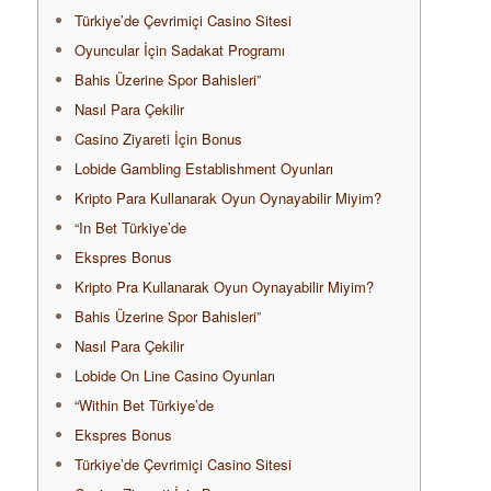
Türkiye’de Çevrimiçi Casino Sitesi
Oyuncular İçin Sadakat Programı
Bahis Üzerine Spor Bahisleri”
Nasıl Para Çekilir
Casino Ziyareti İçin Bonus
Lobide Gambling Establishment Oyunları
Kripto Para Kullanarak Oyun Oynayabilir Miyim?
“In Bet Türkiye’de
Ekspres Bonus
Kripto Pra Kullanarak Oyun Oynayabilir Miyim?
Bahis Üzerine Spor Bahisleri”
Nasıl Para Çekilir
Lobide On Line Casino Oyunları
“Within Bet Türkiye’de
Ekspres Bonus
Türkiye’de Çevrimiçi Casino Sitesi