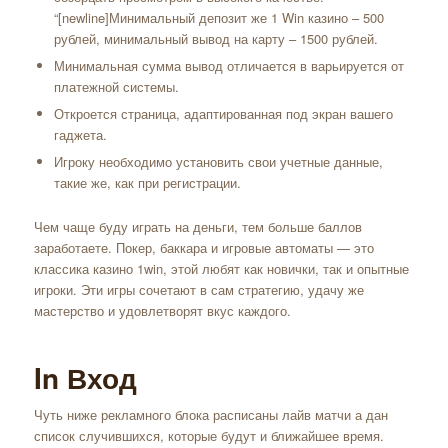
“[newline]Минимальный депозит же 1 Win казино – 500
рублей, минимальный вывод на карту – 1500 рублей.
Минимальная сумма вывод отличается в варьируется от
платежной системы.
Откроется страница, адаптированная под экран вашего
гаджета.
Игроку необходимо установить свои учетные данные,
такие же, как при регистрации.
Чем чаще буду играть на деньги, тем больше баллов
заработаете. Покер, баккара и игровые автоматы — это
классика казино 1win, этой любят как новички, так и опытные
игроки. Эти игры сочетают в сам стратегию, удачу же
мастерство и удовлетворят вкус каждого.
In Вход
Чуть ниже рекламного блока расписаны лайв матчи а дан
список случившихся, которые будут и ближайшее время.