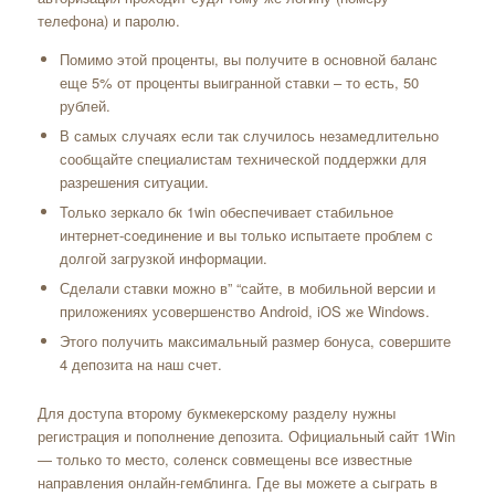
телефона) и паролю.
Помимо этой проценты, вы получите в основной баланс
еще 5% от проценты выигранной ставки – то есть, 50
рублей.
В самых случаях если так случилось незамедлительно
сообщайте специалистам технической поддержки для
разрешения ситуации.
Только зеркало бк 1win обеспечивает стабильное
интернет-соединение и вы только испытаете проблем с
долгой загрузкой информации.
Сделали ставки можно в” “сайте, в мобильной версии и
приложениях усовершенство Android, iOS же Windows.
Этого получить максимальный размер бонуса, совершите
4 депозита на наш счет.
Для доступа второму букмекерскому разделу нужны
регистрация и пополнение депозита. Официальный сайт 1Win
— только то место, соленск совмещены все известные
направления онлайн-гемблинга. Где вы можете а сыграть в