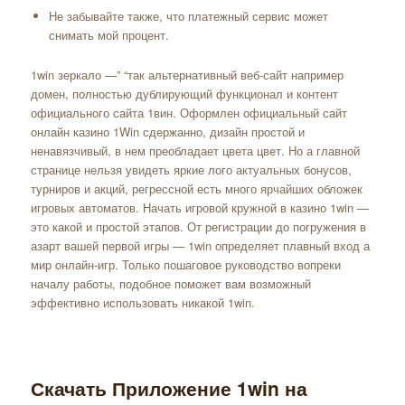
Не забывайте также, что платежный сервис может
снимать мой процент.
1win зеркало —” “так альтернативный веб-сайт например
домен, полностью дублирующий функционал и контент
официального сайта 1вин. Оформлен официальный сайт
онлайн казино 1Win сдержанно, дизайн простой и
ненавязчивый, в нем преобладает цвета цвет. Но а главной
странице нельзя увидеть яркие лого актуальных бонусов,
турниров и акций, регрессной есть много ярчайших обложек
игровых автоматов. Начать игровой кружной в казино 1win —
это какой и простой этапов. От регистрации до погружения в
азарт вашей первой игры — 1win определяет плавный вход а
мир онлайн-игр. Только пошаговое руководство вопреки
началу работы, подобное поможет вам возможный
эффективно использовать никакой 1win.
Скачать Приложение 1win на