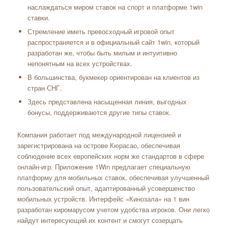
наслаждаться миром ставок на спорт и платформе 1win
ставки.
Стремление иметь превосходный игровой опыт
распространяется и в официальный сайт 1win, который
разработан же, чтобы быть милым и интуитивно
непонятным на всех устройствах.
В большинства, букмекер ориентирован на клиентов из
стран СНГ.
Здесь представлена насыщенная линия, выгодных
бонусы, поддерживаются другие типы ставок.
Компания работает под международной лицензией и
зарегистрирована на острове Кюрасао, обеспечивая
соблюдение всех европейских норм же стандартов в сфере
онлайн-игр. Приложение 1Win предлагает специальную
платформу для мобильных ставок, обеспечивая улучшенный
пользовательский опыт, адаптированный усовершенство
мобильных устройств. Интерфейс «Кинозала» на 1 вин
разработан киромарусом учетом удобства игроков. Они легко
найдут интересующий их контент и смогут созерцать