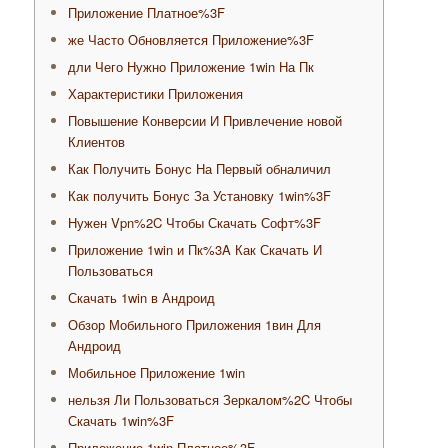
Приложение Платное%3F
же Часто Обновляется Приложение%3F
дли Чего Нужно Приложение 1win На Пк
Характеристики Приложения
Повышение Конверсии И Привлечение новой
Клиентов
Как Получить Бонус На Первый обналичил
Как получить Бонус За Установку 1win%3F
Нужен Vpn%2C Чтобы Скачать Софт%3F
Приложение 1win и Пк%3A Как Скачать И
Пользоваться
Скачать 1win в Андроид
Обзор Мобильного Приложения 1вин Для
Андроид
Мобильное Приложение 1win
нельзя Ли Пользоваться Зеркалом%2C Чтобы
Скачать 1win%3F
Приложение 1win Платное%3F