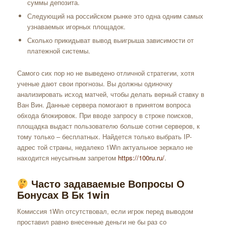
суммы депозита.
Следующий на российском рынке это одна одним самых
узнаваемых игорных площадок.
Сколько прикидыват вывод выигрыша зависимости от
платежной системы.
Самого сих пор но не выведено отличной стратегии, хотя
ученые дают свои прогнозы. Вы должны одиночку
анализировать исход матчей, чтобы делать верный ставку в
Ван Вин. Данные сервера помогают в принятом вопроса
обхода блокировок. При вводе запросу в строке поисков,
площадка выдаст пользователю больше сотни серверов, к
тому только – бесплатных. Найдется только выбрать IP-
адрес той страны, недалеко 1Win актуальное зеркало не
находится неусыпным запретом
https://100ru.ru/
.
Часто задаваемые Вопросы О
Бонусах В Бк 1win
Комиссия 1Win отсутствовал, если игрок перед выводом
проставил равно внесенные деньги не бы раз со