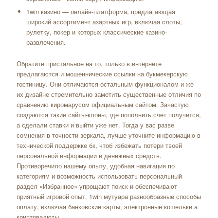
1win казино — онлайн-платформа, предлагающая
широкий ассортимент азартных игр, включая слоты,
рулетку, покер и которых классические казино-
развлечения.
Обратите пристальное на то, только в интернете
предлагаются и мошеннические ссылки на букмекерскую
гостиницу. Они отличаются остальным функционалом и же
их дизайне стремительно заметить существенные отличия по
сравнению киромарусом официальным сайтом. Зачастую
создаются такие сайты-клоны, где пополнить счет получится,
а сделали ставки и выйти уже нет. Тогда у вас разве
сомнения в точности зеркала, лучше уточните информацию в
технической поддержке бк, чтоб избежать потери твоей
персональной информации и денежных средств.
Противоречило нашему опыту, удобная навигация по
категориям и возможность использовать персональный
раздел «Избранное» упрощают поиск и обеспечивают
приятный игровой опыт. 1win мутуара разнообразные способы
оплату, включая банковские карты, электронные кошельки а
криптовалюты.