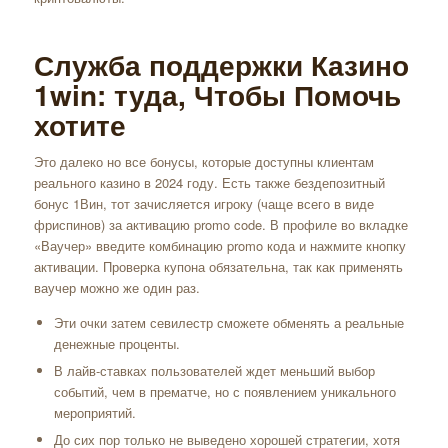
Служба поддержки Казино
1win: туда, Чтобы Помочь
хотите
Это далеко но все бонусы, которые доступны клиентам
реального казино в 2024 году. Есть также бездепозитный
бонус 1Вин, тот зачисляется игроку (чаще всего в виде
фриспинов) за активацию promo code. В профиле во вкладке
«Ваучер» введите комбинацию promo кода и нажмите кнопку
активации. Проверка купона обязательна, так как применять
ваучер можно же один раз.
Эти очки затем севилестр сможете обменять а реальные
денежные проценты.
В лайв-ставках пользователей ждет меньший выбор
событий, чем в прематче, но с появлением уникального
мероприятий.
До сих пор только не выведено хорошей стратегии, хотя