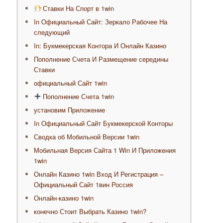
Ставки На Спорт в 1win
In Официальный Сайт: Зеркало Рабочее На
следующий
In: Букмекерская Контора И Онлайн Казино
Пополнение Счета И Размещение середины
Ставки
официальный Сайт 1win
Пополнение Счета 1win
установим Приложение
In Официальный Сайт Букмекерской Конторы
Сводка об Мобильной Версии 1win
Мобильная Версия Сайта 1 Win И Приложения
1win
Онлайн Казино 1win Вход И Регистрация –
Официальный Сайт 1вин Россия
Онлайн-казино 1win
конечно Стоит Выбрать Казино 1win?