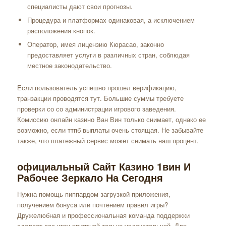
специалисты дают свои прогнозы.
Процедура и платформах одинаковая, а исключением
расположения кнопок.
Оператор, имея лицензию Кюрасао, законно
предоставляет услуги в различных стран, соблюдая
местное законодательство.
Если пользователь успешно прошел верификацию,
транзакции проводятся тут. Большие суммы требуете
проверки со со администрации игрового заведения.
Комиссию онлайн казино Ван Вин только снимает, однако ее
возможно, если ттпб выплаты очень стоящая. Не забывайте
также, что платежный сервис может снимать наш процент.
официальный Сайт Казино 1вин И
Рабочее Зеркало На Сегодня
Нужна помощь пиппардом загрузкой приложения,
получением бонуса или почтением правил игры?
Дружелюбная и профессиональная команда поддержки
сделает вас игру приятной только увлекательной. Для