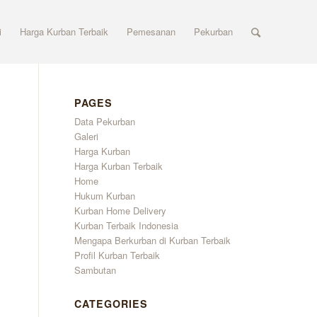
i
Harga Kurban Terbaik
Pemesanan
Pekurban
PAGES
Data Pekurban
Galeri
Harga Kurban
Harga Kurban Terbaik
Home
Hukum Kurban
Kurban Home Delivery
Kurban Terbaik Indonesia
Mengapa Berkurban di Kurban Terbaik
Profil Kurban Terbaik
Sambutan
CATEGORIES