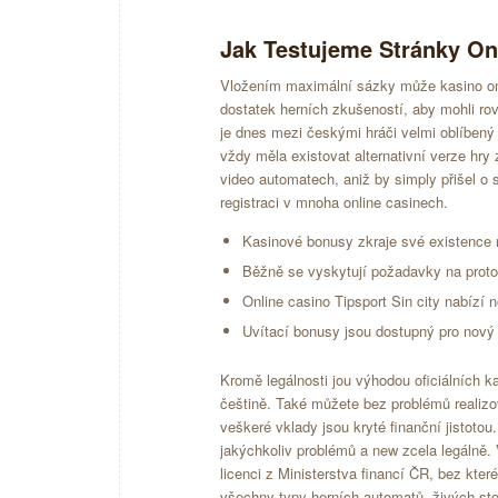
Jak Testujeme Stránky On
Vložením maximální sázky může kasino ome
dostatek herních zkušeností, aby mohli rovn
je dnes mezi českými hráči velmi oblíbený 
vždy měla existovat alternativní verze hr
video automatech, aniž by simply přišel o 
registraci v mnoha online casinech.
Kasinové bonusy zkraje své existence
Běžně se vyskytují požadavky na protoč
Online casino Tipsport Sin city nabízí n
Uvítací bonusy jsou dostupný pro nový h
Kromě legálnosti jou výhodou oficiálních ka
češtině. Také můžete bez problémů realiz
veškeré vklady jsou kryté finanční jistotou
jakýchkoliv problémů a new zcela legálně
licenci z Ministerstva financí ČR, bez kter
všechny typy herních automatů, živých stol