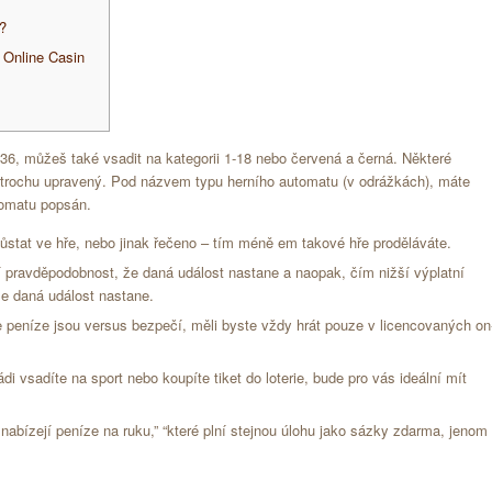
?
h Online Casin
 36, můžeš také vsadit na kategorii 1-18 nebo červená a černá. Některé
ak trochu upravený. Pod názvem typu herního automatu (v odrážkách), máte
tomatu popsán.
ůstat ve hře, nebo jinak řečeno – tím méně em takové hře proděláváte.
 pravděpodobnost, že daná událost nastane a naopak, čím nižší výplatní
že daná událost nastane.
 we peníze jsou versus bezpečí, měli byste vždy hrát pouze v licencovaných on
ádi vsadíte na sport nebo koupíte tiket do loterie, bude pro vás ideální mít
bízejí peníze na ruku,” “které plní stejnou úlohu jako sázky zdarma, jenom