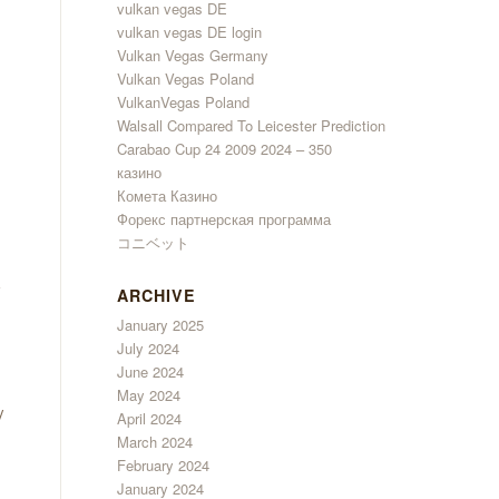
vulkan vegas DE
vulkan vegas DE login
Vulkan Vegas Germany
Vulkan Vegas Poland
VulkanVegas Poland
Walsall Compared To Leicester Prediction
Carabao Cup 24 2009 2024 – 350
казино
Комета Казино
Форекс партнерская программа
コニベット
v
ARCHIVE
January 2025
July 2024
June 2024
May 2024
y
April 2024
March 2024
February 2024
January 2024