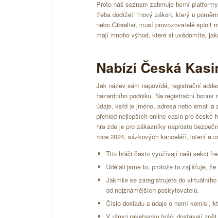
Proto náš seznam zahrnuje herní platformy 
třeba dodržet” “nový zákon, který u poměrn
nebo Gibraltar, musí provozovatelé splni
mají mnoho výhod, které si uvědomíte, jak
Nabízí Česká Kas
Jak název sám napovídá, registrační added
hazardního podniku. Na registrační bonus 
údaje, ksfd je jméno, adresa nebo email a 
přehled nejlepších online casin pro české 
hra zde je pro zákazníky naprosto bezpečná
roce 2024, sázkových kanceláří, loterií a 
Tito hráči často využívají naši sekci f
Udělali jsme to, protože to zajišťuje, 
Jakmile se zaregistrujete do virtuálníh
od nejznámějších poskytovatelů.
Číslo dokladu a údaje o herní komisi, k
V rámci rakebacku hráči dostávají zpět 