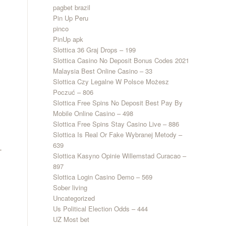
pagbet brazil
Pin Up Peru
pinco
PinUp apk
Slottica 36 Graj Drops – 199
Slottica Casino No Deposit Bonus Codes 2021
Malaysia Best Online Casino – 33
Slottica Czy Legalne W Polsce Możesz
Poczuć – 806
Slottica Free Spins No Deposit Best Pay By
Mobile Online Casino – 498
Slottica Free Spins Stay Casino Live – 886
Slottica Is Real Or Fake Wybranej Metody –
639
-
Slottica Kasyno Opinie Willemstad Curacao –
897
Slottica Login Casino Demo – 569
Sober living
Uncategorized
Us Political Election Odds – 444
UZ Most bet