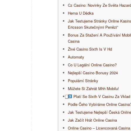
Cz Casino: Novinky Ze Světa Hazard
Herna U Dědka
Jak Testujeme Stránky Online Kasin
Ericsson Skutečnými Penězi”
Bonus Za Stažení A Používání Mobil
Casina
Živé Casino Sixth Is V Hd
Automaty
Co U Legální Online Casino?
Nejlepší Casino Bonusy 2024
Populární Stránky
Můžete Si Zahrát Mhh Mobilu!
Platí Se Sixth V Casinu Za Vkla
Podle Čeho Vybíráme Online Casina
Jak Testujeme Nejlepší Česká Onlin
Jak Začít Hrát Online Casina
Online Casino – Licencovaná Casina