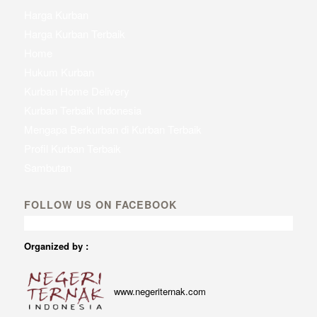
Harga Kurban
Harga Kurban Terbaik
Home
Hukum Kurban
Kurban Home Delivery
Kurban Terbaik Indonesia
Mengapa Berkurban di Kurban Terbaik
Profil Kurban Terbaik
Sambutan
FOLLOW US ON FACEBOOK
Organized by :
www.negeriternak.com