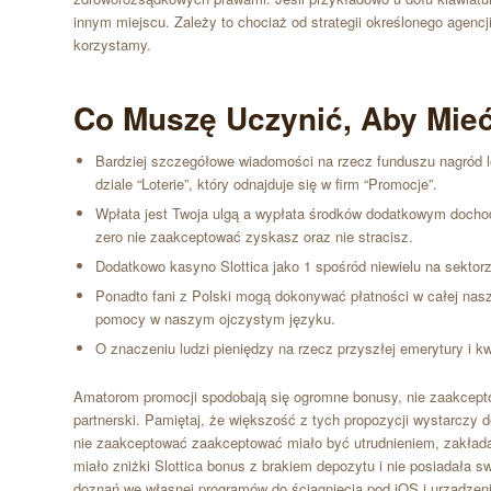
innym miejscu. Zależy to chociaż od strategii określonego agenc
korzystamy.
Co Muszę Uczynić, Aby Mie
Bardziej szczegółowe wiadomości na rzecz funduszu nagród lot
dziale “Loterie”, który odnajduje się w firm “Promocje”.
Wpłata jest Twoja ulgą a wypłata środków dodatkowym doch
zero nie zaakceptować zyskasz oraz nie stracisz.
Dodatkowo kasyno Slottica jako 1 spośród niewielu na sektor
Ponadto fani z Polski mogą dokonywać płatności w całej na
pomocy w naszym ojczystym języku.
O znaczeniu ludzi pieniędzy na rzecz przyszłej emerytury i 
Amatorom promocji spodobają się ogromne bonusy, nie zaakcepto
partnerski. Pamiętaj, że większość z tych propozycji wystarczy
nie zaakceptować zaakceptować miało być utrudnieniem, zakłada
miało zniżki Slottica bonus z brakiem depozytu i nie posiadała s
doznań we własnej programów do ściągnięcia pod iOS i urządzen