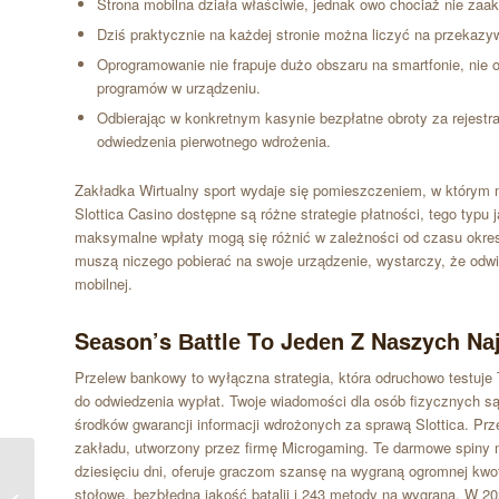
Strona mobilna działa właściwie, jednak owo chociaż nie zaa
Dziś praktycznie na każdej stronie można liczyć na przekazy
Oprogramowanie nie frapuje dużo obszaru na smartfonie, nie 
programów w urządzeniu.
Odbierając w konkretnym kasynie bezpłatne obroty za rejestra
odwiedzenia pierwotnego wdrożenia.
Zakładka Wirtualny sport wydaje się pomieszczeniem, w którym m
Slottica Casino dostępne są różne strategie płatności, tego typu
maksymalne wpłaty mogą się różnić w zależności od czasu okres
muszą niczego pobierać na swoje urządzenie, wystarczy, że odwie
mobilnej.
Sеаsоn’s Ваttlе Tо Jеdеn Z Nаszyсh Nа
Przelew bankowy to wyłączna strategia, która odruchowo testuje
do odwiedzenia wypłat. Twoje wiadomości dla osób fizycznych s
środków gwarancji informacji wdrożonych za sprawą Slottica. 
zakładu, utworzony przez firmę Microgaming. Te darmowe spiny 
dziesięciu dni, oferuje graczom szansę na wygraną ogromnej kwoty
stołowe, bezbłędną jakość batalii i 243 metody na wygraną. W 20
Slottica Opinie Forum Big Bass