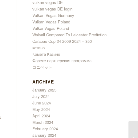
vulkan vegas DE
vulkan vegas DE login
Vulkan Vegas Germany
Vulkan Vegas Poland
VulkanVegas Poland
Walsall Compared To Leicester Prediction
Carabao Cup 24 2009 2024 – 350
казино
Комета Казино
Форекс партнерская программа
コニベット
ARCHIVE
January 2025
July 2024
June 2024
May 2024
April 2024
ć
March 2024
February 2024
January 2024
Sl