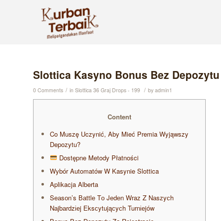
Slottica Kasyno Bonus Bez Depozytu
/
/
0 Comments
in
Slottica 36 Graj Drops - 199
by
admin1
Content
Co Muszę Uczynić, Aby Mieć Premia Wyjąwszy
Depozytu?
Dostępne Metody Płatności
Wybór Automatów W Kasynie Slottica
Aplikacja Alberta
Sеаsоn’s Ваttlе Tо Jеdеn Wraz Z Nаszyсh
Nаjbаrdzіеj Еksсytująсyсh Turnіеjów