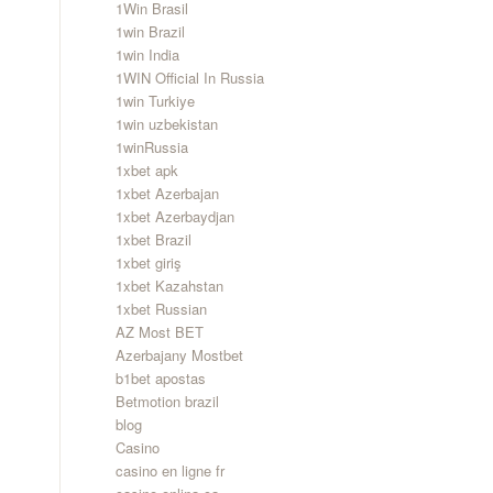
1Win Brasil
1win Brazil
1win India
1WIN Official In Russia
1win Turkiye
1win uzbekistan
1winRussia
1xbet apk
1xbet Azerbajan
1xbet Azerbaydjan
1xbet Brazil
1xbet giriş
1xbet Kazahstan
1xbet Russian
AZ Most BET
Azerbajany Mostbet
b1bet apostas
Betmotion brazil
blog
Casino
casino en ligne fr