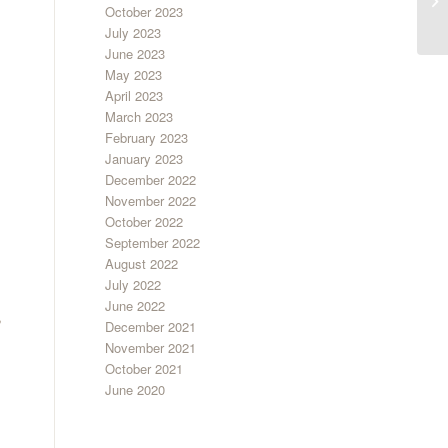
October 2023
July 2023
June 2023
May 2023
April 2023
March 2023
February 2023
January 2023
December 2022
November 2022
October 2022
September 2022
August 2022
July 2022
June 2022
,
December 2021
November 2021
October 2021
June 2020