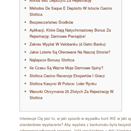
Bonus Bez Depozytu Za Rejestrację
Métodos De Saque E Depósito W Istocie Casino
Slottica
Bezpieczeństwo Środków
Aplikacji, Które Dają Natychmiastowy Bonus Za
Rejestrację: Darmowe Pieniądze!
Zakres Wypłat W Velobanku (d Getin Banku)
Jakie Loterie Są Oferowane Na Naszej Stronie?
Najlepsze Bonusy Slottica
Ile Czasu Są Ważne Moje Darmowe Spiny?
Slottica Casino Recenzje Ekspertów I Gracz
Slottica Kasyno W Polsce: Lider Rynku
Warunki Otrzymania 25 Złotych Za Rejestrację W
Slottica
Interesuje Cię jest to, w jaki sposób w wypadku kont IKE w jak
standardowe wypłacenie? Aby wypłata z bankomatu była bezprobl
zdroworozsądkowych prawami. Jeśli przykładowo u dołu klawiat