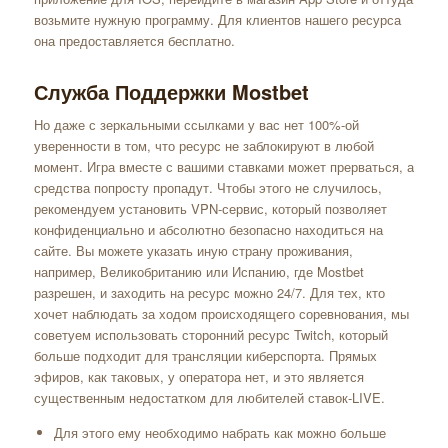
возьмите нужную программу. Для клиентов нашего ресурса
она предоставляется бесплатно.
Служба Поддержки Mostbet
Но даже с зеркальными ссылками у вас нет 100%-ой
уверенности в том, что ресурс не заблокируют в любой
момент. Игра вместе с вашими ставками может прерваться, а
средства попросту пропадут. Чтобы этого не случилось,
рекомендуем установить VPN-сервис, который позволяет
конфиденциально и абсолютно безопасно находиться на
сайте. Вы можете указать иную страну проживания,
например, Великобританию или Испанию, где Mostbet
разрешен, и заходить на ресурс можно 24/7. Для тех, кто
хочет наблюдать за ходом происходящего соревнования, мы
советуем использовать сторонний ресурс Twitch, который
больше подходит для трансляции киберспорта. Прямых
эфиров, как таковых, у оператора нет, и это является
существенным недостатком для любителей ставок-LIVE.
Для этого ему необходимо набрать как можно больше