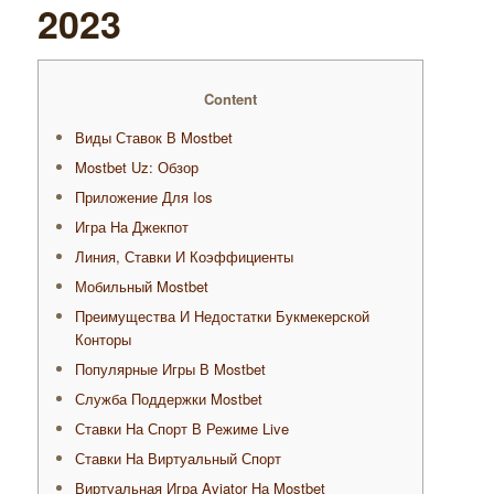
2023
Content
Виды Ставок В Mostbet
Mostbet Uz: Обзор
Приложение Для Ios
Игра На Джекпот
Линия, Ставки И Коэффициенты
Мобильный Mostbet
Преимущества И Недостатки Букмекерской
Конторы
Популярные Игры В Mostbet
Служба Поддержки Mostbet
Ставки На Спорт В Режиме Live
Ставки На Виртуальный Спорт
Виртуальная Игра Aviator На Mostbet