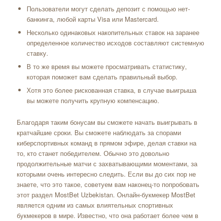
Пользователи могут сделать депозит с помощью нет-
банкинга, любой карты Visa или Mastercard.
Несколько одинаковых накопительных ставок на заранее
определенное количество исходов составляют системную
ставку.
В то же время вы можете просматривать статистику,
которая поможет вам сделать правильный выбор.
Хотя это более рискованная ставка, в случае выигрыша
вы можете получить крупную компенсацию.
Благодаря таким бонусам вы сможете начать выигрывать в
кратчайшие сроки. Вы сможете наблюдать за спорами
киберспортивных команд в прямом эфире, делая ставки на
то, кто станет победителем. Обычно это довольно
продолжительные матчи с захватывающими моментами, за
которыми очень интересно следить. Если вы до сих пор не
знаете, что это такое, советуем вам наконец-то попробовать
этот раздел MostBet Uzbekistan. Онлайн-букмекер MostBet
является одним из самых влиятельных спортивных
букмекеров в мире. Известно, что она работает более чем в