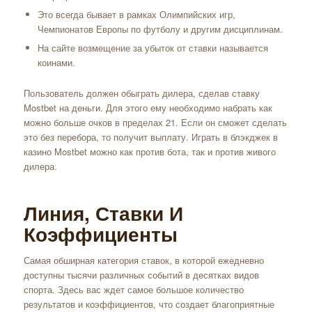
Это всегда бывает в рамках Олимпийских игр,
Чемпионатов Европы по футболу и другим дисциплинам.
На сайте возмещение за убыток от ставки называется
коинами.
Пользователь должен обыграть дилера, сделав ставку
Mostbet на деньги. Для этого ему необходимо набрать как
можно больше очков в пределах 21. Если он сможет сделать
это без перебора, то получит выплату. Играть в блэкджек в
казино Mostbet можно как против бота, так и против живого
дилера.
Линия, Ставки И
Коэффициенты
Самая обширная категория ставок, в которой ежедневно
доступны тысячи различных событий в десятках видов
спорта. Здесь вас ждет самое большое количество
результатов и коэффициентов, что создает благоприятные