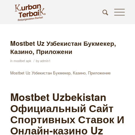
Mostbet Uz Узбекистан Букмекер,
Казино, Приложени
/
in
mostbet apk
by
admin1
Mostbet Uz Узбекистан Букмекер, Казино, Приложение
Mostbet Uzbekistan
Официальный Сайт
Спортивных Ставок И
Онлайн-казино Uz