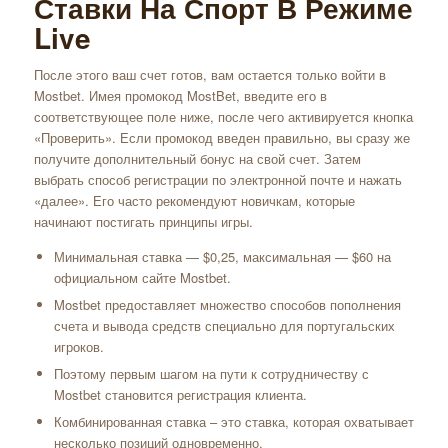
Ставки На Спорт В Режиме
Live
После этого ваш счет готов, вам остается только войти в
Mostbet. Имея промокод MostBet, введите его в
соответствующее поле ниже, после чего активируется кнопка
«Проверить». Если промокод введен правильно, вы сразу же
получите дополнительный бонус на свой счет. Затем
выбрать способ регистрации по электронной почте и нажать
«далее». Его часто рекомендуют новичкам, которые
начинают постигать принципы игры.
Минимальная ставка — $0,25, максимальная — $60 на
официальном сайте Mostbet.
Mostbet предоставляет множество способов пополнения
счета и вывода средств специально для португальских
игроков.
Поэтому первым шагом на пути к сотрудничеству с
Mostbet становится регистрация клиента.
Комбинированная ставка – это ставка, которая охватывает
несколько позиций одновременно.