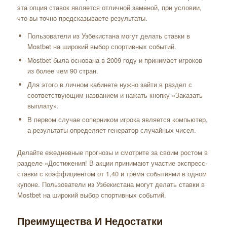
эта опция ставок является отличной заменой, при условии,
что вы точно предсказываете результаты.
Пользователи из Узбекистана могут делать ставки в
Mostbet на широкий выбор спортивных событий.
Mostbet была основана в 2009 году и принимает игроков
из более чем 90 стран.
Для этого в личном кабинете нужно зайти в раздел с
соответствующим названием и нажать кнопку «Заказать
выплату».
В первом случае соперником игрока является компьютер,
а результаты определяет генератор случайных чисел.
Делайте ежедневные прогнозы и смотрите за своим ростом в
разделе «Достижения! В акции принимают участие экспресс-
ставки с коэффициентом от 1,40 и тремя событиями в одном
купоне. Пользователи из Узбекистана могут делать ставки в
Mostbet на широкий выбор спортивных событий.
Преимущества И Недостатки