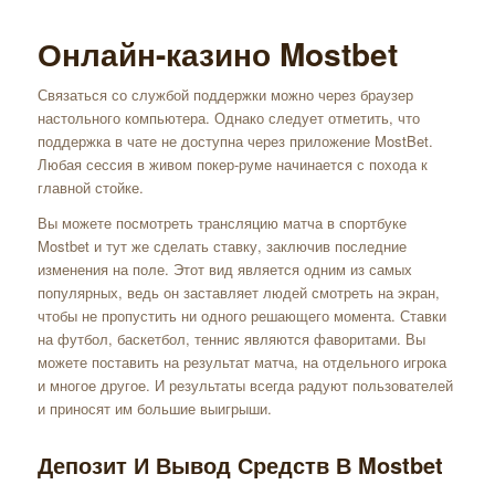
Онлайн-казино Mostbet
Связаться со службой поддержки можно через браузер
настольного компьютера. Однако следует отметить, что
поддержка в чате не доступна через приложение MostBet.
Любая сессия в живом покер-руме начинается с похода к
главной стойке.
Вы можете посмотреть трансляцию матча в спортбуке
Mostbet и тут же сделать ставку, заключив последние
изменения на поле. Этот вид является одним из самых
популярных, ведь он заставляет людей смотреть на экран,
чтобы не пропустить ни одного решающего момента. Ставки
на футбол, баскетбол, теннис являются фаворитами. Вы
можете поставить на результат матча, на отдельного игрока
и многое другое. И результаты всегда радуют пользователей
и приносят им большие выигрыши.
Депозит И Вывод Средств В Mostbet