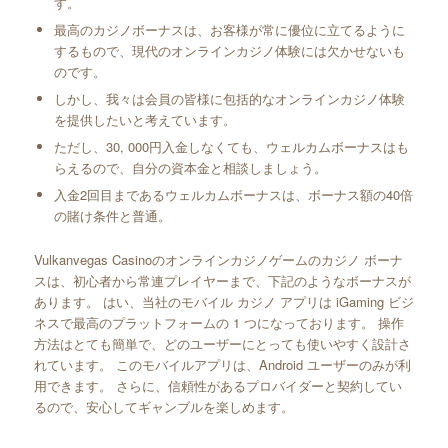
す。
最高のカジノボーナスは、お客様が常に優位に立てるように
するもので、現代のオンラインカジノ体験には欠かせないも
のです。
しかし、我々は会員の皆様に包括的なオンラインカジノ体験
を提供したいと考えています。
ただし、30, 000円入金しなくても、ウェルカムボーナスはも
らえるので、自分の資本金と相談しましょう。
入金2回目まであるウェルカムボーナスは、ボーナス額の40倍
の賭け条件と普通。
Vulkanvegas Casinoのオンラインカジノゲームのカジノ ボーナ
スは、初心者から常連プレイヤーまで、下記のようなボーナスが
あります。 はい、当社のモバイル カジノ アプリは iGaming ビジ
ネスで最高のプラットフォームの 1 つになっております。 操作
方法はとても簡単で、どのユーザーにとっても使いやすく設計さ
れています。 このモバイルアプリは、Android ユーザーのみが利
用できます。 さらに、信頼性があるプロバイダーと契約してい
るので、安心してギャンブルを楽しめます。