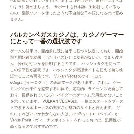
への対策がされていますが、まずは自分自身で、依存症にならな
いように努めましょう。 サポートも日本語に対応はしているも
のの、翻訳ソフトを使ったような不自然な日本語になるのは否め
ません。
バルカンベガスカジノは、カジノゲーマー
にとって一番の選択肢です
ゲームの結果は、開始前に既に確率に基づき決定しており、開始
前と開始後で結果（当たりハズレ）に差異がないか、つまり改ざ
ん、操作がないかを証明するものです。 ハッシュタグを使って
この公平性が証明でき、ハッシュタグ確認サイトを使えば自ら検
証することも可能です。 Vulkan Vegasのサイトには、
eCogra（イーコグラ）の認証マークがあります。 これは、ゲー
ミングの公平性を監査する団体で、定期的にライセンス更新して
おり、提供されているプロバイダーのゲームに恣意性がないこと
を示しています。 VULKAN VEGASは、一気にスタートをブース
トできる入金ボーナスの充実さが魅力のサイトと言えます。 ど
れにすればいいかわからない人は、ecoPayz（エコペイズ）か
Venus Point（ヴィーナスポイント）を作っておけば、汎用性が
高くなるのでおすすめです。