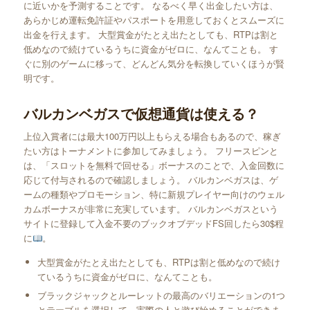
に近いかを予測することです。 なるべく早く出金したい方は、
あらかじめ運転免許証やパスポートを用意しておくとスムーズに
出金を行えます。 大型賞金がたとえ出たとしても、RTPは割と
低めなので続けているうちに資金がゼロに、なんてことも。 す
ぐに別のゲームに移って、どんどん気分を転換していくほうが賢
明です。
バルカンベガスで仮想通貨は使える？
上位入賞者には最大100万円以上もらえる場合もあるので、稼ぎ
たい方はトーナメントに参加してみましょう。 フリースピンと
は、「スロットを無料で回せる」ボーナスのことで、入金回数に
応じて付与されるので確認しましょう。 バルカンベガスは、ゲ
ームの種類やプロモーション、特に新規プレイヤー向けのウェル
カムボーナスが非常に充実しています。 バルカンベガスという
サイトに登録して入金不要のブックオブデッドFS回したら30$程
に
。
大型賞金がたとえ出たとしても、RTPは割と低めなので続け
ているうちに資金がゼロに、なんてことも。
ブラックジャックとルーレットの最高のバリエーションの1つ
とテーブルを選択して、実際の人と遊び始めることができま