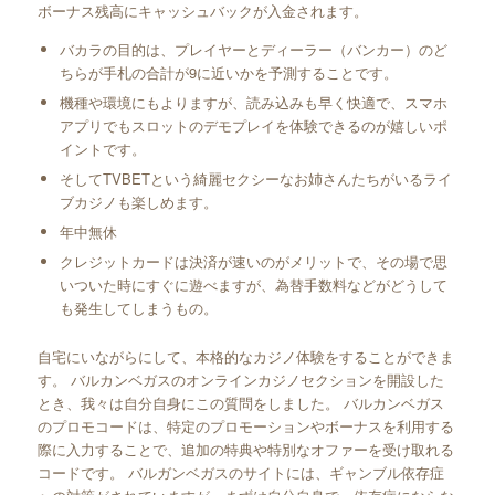
ボーナス残高にキャッシュバックが入金されます。
バカラの目的は、プレイヤーとディーラー（バンカー）のど
ちらが手札の合計が9に近いかを予測することです。
機種や環境にもよりますが、読み込みも早く快適で、スマホ
アプリでもスロットのデモプレイを体験できるのが嬉しいポ
イントです。
そしてTVBETという綺麗セクシーなお姉さんたちがいるライ
ブカジノも楽しめます。
年中無休
クレジットカードは決済が速いのがメリットで、その場で思
いついた時にすぐに遊べますが、為替手数料などがどうして
も発生してしまうもの。
自宅にいながらにして、本格的なカジノ体験をすることができま
す。 バルカンベガスのオンラインカジノセクションを開設した
とき、我々は自分自身にこの質問をしました。 バルカンベガス
のプロモコードは、特定のプロモーションやボーナスを利用する
際に入力することで、追加の特典や特別なオファーを受け取れる
コードです。 バルガンベガスのサイトには、ギャンブル依存症