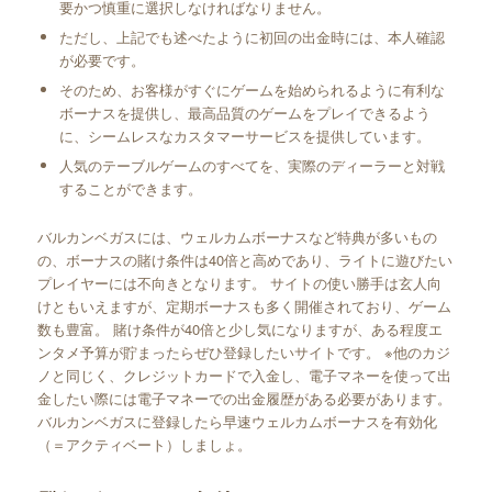
要かつ慎重に選択しなければなりません。
ただし、上記でも述べたように初回の出金時には、本人確認
が必要です。
そのため、お客様がすぐにゲームを始められるように有利な
ボーナスを提供し、最高品質のゲームをプレイできるよう
に、シームレスなカスタマーサービスを提供しています。
人気のテーブルゲームのすべてを、実際のディーラーと対戦
することができます。
バルカンベガスには、ウェルカムボーナスなど特典が多いもの
の、ボーナスの賭け条件は40倍と高めであり、ライトに遊びたい
プレイヤーには不向きとなります。 サイトの使い勝手は玄人向
けともいえますが、定期ボーナスも多く開催されており、ゲーム
数も豊富。 賭け条件が40倍と少し気になりますが、ある程度エ
ンタメ予算が貯まったらぜひ登録したいサイトです。 ※他のカジ
ノと同じく、クレジットカードで入金し、電子マネーを使って出
金したい際には電子マネーでの出金履歴がある必要があります。
バルカンベガスに登録したら早速ウェルカムボーナスを有効化
（＝アクティベート）しましょ。