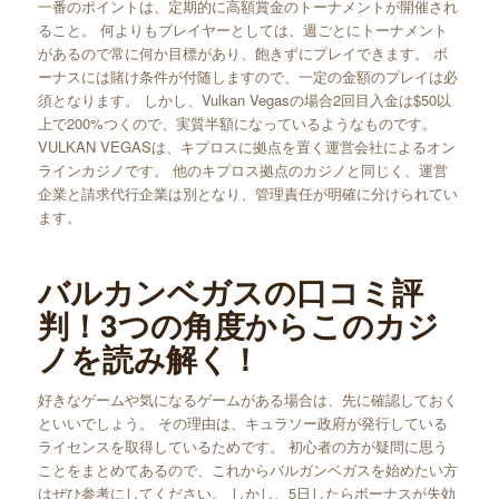
一番のポイントは、定期的に高額賞金のトーナメントが開催され
ること。 何よりもプレイヤーとしては、週ごとにトーナメント
があるので常に何か目標があり、飽きずにプレイできます。 ボ
ーナスには賭け条件が付随しますので、一定の金額のプレイは必
須となります。 しかし、Vulkan Vegasの場合2回目入金は$50以
上で200%つくので、実質半額になっているようなものです。
VULKAN VEGASは、キプロスに拠点を置く運営会社によるオン
ラインカジノです。 他のキプロス拠点のカジノと同じく、運営
企業と請求代行企業は別となり、管理責任が明確に分けられてい
ます。
バルカンベガスの口コミ評
判！3つの角度からこのカジ
ノを読み解く！
好きなゲームや気になるゲームがある場合は、先に確認しておく
といいでしょう。 その理由は、キュラソー政府が発行している
ライセンスを取得しているためです。 初心者の方が疑問に思う
ことをまとめてあるので、これからバルガンベガスを始めたい方
はぜひ参考にしてください。 しかし、5日したらボーナスが失効