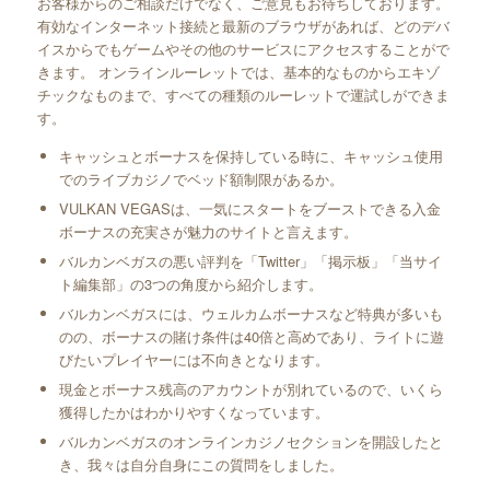
お客様からのご相談だけでなく、ご意見もお待ちしております。
有効なインターネット接続と最新のブラウザがあれば、どのデバ
イスからでもゲームやその他のサービスにアクセスすることがで
きます。 オンラインルーレットでは、基本的なものからエキゾ
チックなものまで、すべての種類のルーレットで運試しができま
す。
キャッシュとボーナスを保持している時に、キャッシュ使用
でのライブカジノでベッド額制限があるか。
VULKAN VEGASは、一気にスタートをブーストできる入金
ボーナスの充実さが魅力のサイトと言えます。
バルカンベガスの悪い評判を「Twitter」「掲示板」「当サイ
ト編集部」の3つの角度から紹介します。
バルカンベガスには、ウェルカムボーナスなど特典が多いも
のの、ボーナスの賭け条件は40倍と高めであり、ライトに遊
びたいプレイヤーには不向きとなります。
現金とボーナス残高のアカウントが別れているので、いくら
獲得したかはわかりやすくなっています。
バルカンベガスのオンラインカジノセクションを開設したと
き、我々は自分自身にこの質問をしました。