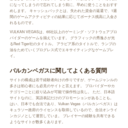
になってしまうので忘れてしまう前に、早めに使うことをおすす
めします。 キャッシュバックとは、失われた資金の返還で、1週
間のゲームアクティビティの結果に応じてボーナス残高に入金さ
れるものです。
VULKAN VEGASは、65社以上のゲーミング・ソフトウェアプロ
バイダーのゲームを揃えています。 グラフィックの秀逸さが光
るRed Tiger社のタイトル。 アラビア系のタイトルで、ランプの
油をためていくプログレス式でエキサイティングなゲームプレ
イ。
バルカンベガスに関してよくある質問
サイトの構成は若干経験者向けの作りですが、ゲームジャンルの
多さは初心者にも必見のサイトと言えます。 プロバイダーやカ
テゴリーごとに絞り込みが可能で操作性は良し。 ただ、日本語
サイトなのに、英語表記だけのプロモーションがあることも。
はい、日本でも合法であり、Vulkan Vegas（バルカンベガス）は
キュラソー政府のライセンスを取得しているので、合法オンライ
ンカジノとして運営していま。 プレイヤーの経験を共有できる
ようなサイトが数多くあります。