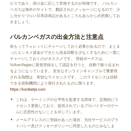
ビスであり、掛け金に応じて昇格するのが特徴です。 バルカン
ベガスは海外のサイトで、翻訳されたメッセージになるので、少
し分かりづらい日本語表記があるところもあらかじめ把握してお
きましょう。
バルカンベガスの出金方法と注意点
前もってウォレットにチャージしておく必要があるので、まとま
ったエンタメ資金ができたら送金回数を少なくするために一度に
チャージしておくのがオススメです。 登録ボーナスは、
VulkanVegasに新規登録をして認証を行うと、自動で振り込まれ
るようになっています。 安全なオンラインギャンブルで重要視
される指標は、有効なライセンスです。 このライセンスは信頼
できる規制機関により発行されたものに限ります。
https://konibetja.com
これは、ゲーミングの公平性を監査する団体で、定期的にラ
イセンス更新しており、提供されているプロバイダーのゲー
ムに恣意性がないことを示しています。
メールアドレスのご登録があった場合、当社サービスのプラ
イバシー及びクッキーポリシーに同意したものとみなしま