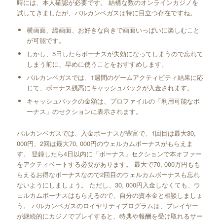
時には、本人確認が必要です。 結構な数のオンラインカジノを
試してきましたが、バルカンベガスは特に目立つ存在ですね。
横画面、縦画面、お好きな向きで画面いっぱいに楽しむこと
が可能です。
しかし、5日したらボーナスが失効になってしまうので忘れて
しまう前に、早めに使うことをおすすめします。
バルカンベガスでは、1週間のゲームアクティビティ結果に応
じて、ボーナス残高にキャッシュバックが入金されます。
キャッシュバックの金額は、プロファイルの「利用可能なボ
ーナス」のセクションに表示されます。
バルカンベガスでは、入金ボーナスが豊富で、1回目は最大30,
000円、2回は最大70, 000円のウェルカムボーナスがもらえま
す。 登録したら4日以内に「ボーナス」セクションで本オファー
をアクティベートする必要があります。 最大で70, 000万円もも
らえるお得なボーナスなので2回目のウェルカムボーナスも忘れ
ないようにしましょう。 ただし、30, 000円入金しなくても、ウ
ェルカムボーナスはもらえるので、自分の資本金と相談しましょ
う。 バルカンベガスのロイヤリティプログラムは、プレイヤー
が継続的にカジノでプレイすると、特典や報酬を受け取れるサー