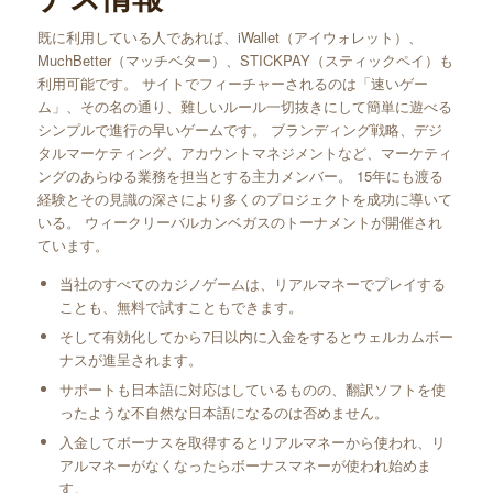
既に利用している人であれば、iWallet（アイウォレット）、
MuchBetter（マッチベター）、STICKPAY（スティックペイ）も
利用可能です。 サイトでフィーチャーされるのは「速いゲー
ム」、その名の通り、難しいルール一切抜きにして簡単に遊べる
シンプルで進行の早いゲームです。 ブランディング戦略、デジ
タルマーケティング、アカウントマネジメントなど、マーケティ
ングのあらゆる業務を担当とする主力メンバー。 15年にも渡る
経験とその見識の深さにより多くのプロジェクトを成功に導いて
いる。 ウィークリーバルカンベガスのトーナメントが開催され
ています。
当社のすべてのカジノゲームは、リアルマネーでプレイする
ことも、無料で試すこともできます。
そして有効化してから7日以内に入金をするとウェルカムボー
ナスが進呈されます。
サポートも日本語に対応はしているものの、翻訳ソフトを使
ったような不自然な日本語になるのは否めません。
入金してボーナスを取得するとリアルマネーから使われ、リ
アルマネーがなくなったらボーナスマネーが使われ始めま
す。