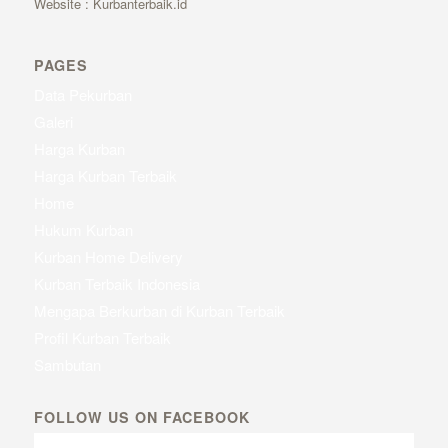
Website : Kurbanterbaik.id
PAGES
Data Pekurban
Galeri
Harga Kurban
Harga Kurban Terbaik
Home
Hukum Kurban
Kurban Home Delivery
Kurban Terbaik Indonesia
Mengapa Berkurban di Kurban Terbaik
Profil Kurban Terbaik
Sambutan
FOLLOW US ON FACEBOOK