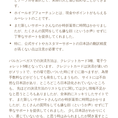
す。
ホイールオブフォーチュンとは、現金やポイントがもらえる
ルーレットのことです。
まだ新しいサポートさんなのか時折返答に時間はかかりまし
たが、たくさんの質問をしても嫌な顔（というか声）せずに
丁寧なサポートを提供してくれました。
特に、公式サイトやカスタマーサポートの日本語の翻訳精度
が高くない点は注意が必要です。
バルカンベガスでの決済方法は、クレジットカード3種、電子ウ
ォレット5種となっています。 クレジットカードは決済が速いの
がメリットで、その場で思いついた時にすぐに遊べますが、為替
手数料などがどうしても発生してしまうもの。 サイトには不自
然な日本語があり、ところどころ日本語化されていないところ
も。 先ほどの決済方法のリストなどに関しては少し情報不足か
なと思うところもありましたが、全体的にスッキリしたサイトで
す。 まだ新しいサポートさんなのか時折返答に時間はかかりま
したが、たくさんの質問をしても嫌な顔（というか声）せずに丁
寧なサポートを提供してくれました。 少し日本語がわかりにく
い、通じていないかも、と思う時はみられましたが聞き返すとこ