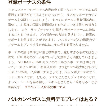
登録ボーナスの条件
リアルマネーでもデモでも内容は全く同じなので、デモである程
度勝てる確信がもてるようになってから、リアルマネーでカジノ
ゲームを体験してみましょう。 すべてのメールに数時間以内に
返信し、お客様の問題を即日解決するためにできる限りの努力を
します。 また、ライブチャットや電話でサポートチームに連絡
することもできます。 どの問合せの方法を選択しても、最高の
サポートを受けることができます。 バルカンベガスの携帯カジ
ノゲームをプレイするためには、他に何も必要ありません。
ボーナスの賭け条件は40倍と標準的で、厳しすぎるものではない
ので、RTP高めのゲームをプレイして効率よく消化していきまし
ょう。 VULKAN VEGASカジノのウェルカムボーナスは10万円
+フリースピン125回！ 初回入金ボーナスは100%最大3万円+フリ
ースピン25回。 入金ボーナスとしては、ジャンボクラスのオン
ラインカジノです。 むしろ、デモでどんどんプレイすることに
よって、ルールを再確認し、スキルをどんどん上達させることが
可能です。
コニベット 入金不要ボーナス
バルカンベガスに無料デモプレイはある？