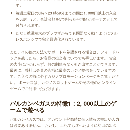
す。
毎週土曜日の0時〜23 時59分までの間に1, 000円以上の入金
を5回行うと、合計金額を5で割った平均額がボーナスとして
付与されます。
ただし携帯端末のブラウザからでも問題なく動くようにフル
レスポンシブで完全最適化されています。
また、その他の方法でサポートを希望される場合は、フィードバ
ックを残したら、お客様の担当者はいつでも手伝います。 賞金
の大小にかかわらず、何の制限もなく引き出すことができます。
最後に、弊社は会員の皆様に最高のカジノ提供をしていますの
で、ご入金の前に必ずカジノプロモーションページをご覧くださ
い。 ボーナスは、カジノスロットゲームやその他のオンライン
ゲームでご利用いただけます。
バルカンベガスの特徴1：2, 000以上のゲ
ームで遊べる
バルカンベガスでは、アカウント登録時に個人情報の提出や入力
は必要ありません。 ただし、上記でも述べたように初回の出金