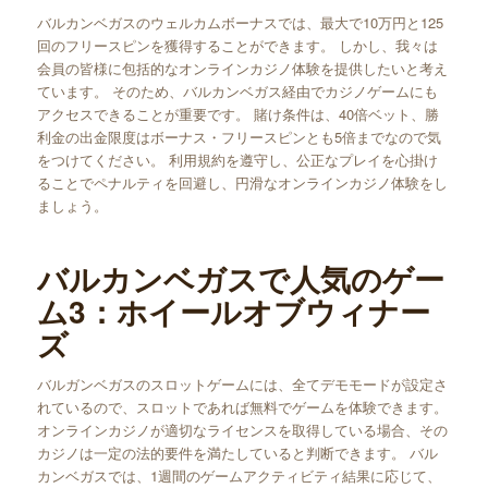
バルカンベガスのウェルカムボーナスでは、最大で10万円と125
回のフリースピンを獲得することができます。 しかし、我々は
会員の皆様に包括的なオンラインカジノ体験を提供したいと考え
ています。 そのため、バルカンベガス経由でカジノゲームにも
アクセスできることが重要です。 賭け条件は、40倍ベット、勝
利金の出金限度はボーナス・フリースピンとも5倍までなので気
をつけてください。 利用規約を遵守し、公正なプレイを心掛け
ることでペナルティを回避し、円滑なオンラインカジノ体験をし
ましょう。
バルカンベガスで人気のゲー
ム3：ホイールオブウィナー
ズ
バルガンベガスのスロットゲームには、全てデモモードが設定さ
れているので、スロットであれば無料でゲームを体験できます。
オンラインカジノが適切なライセンスを取得している場合、その
カジノは一定の法的要件を満たしていると判断できます。 バル
カンベガスでは、1週間のゲームアクティビティ結果に応じて、