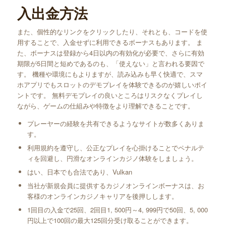
入出金方法
また、個性的なリンクをクリックしたり、それとも、コードを使
用することで、入金せずに利用できるボーナスもあります。 ま
た、ボーナスは登録から4日以内の有効化が必要で、さらに有効
期限が5日間と短めであるのも、「使えない」と言われる要因で
す。 機種や環境にもよりますが、読み込みも早く快適で、スマ
ホアプリでもスロットのデモプレイを体験できるのが嬉しいポイ
ントです。 無料デモプレイの良いところはリスクなくプレイし
ながら、ゲームの仕組みや特徴をより理解できることです。
プレーヤーの経験を共有できるようなサイトが数多くありま
す。
利用規約を遵守し、公正なプレイを心掛けることでペナルテ
ィを回避し、円滑なオンラインカジノ体験をしましょう。
はい、日本でも合法であり、Vulkan
当社が新規会員に提供するカジノオンラインボーナスは、お
客様のオンラインカジノキャリアを後押しします。
1回目の入金で25回、2回目1, 500円～4, 999円で50回、5, 000
円以上で100回の最大125回分受け取ることができます。