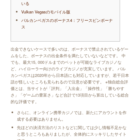
いる
Vulkan Vegasのモバイル版
バルカンベガスのボーナス4：フリースピンボーナ
ス
出金できないケースで多いのは、ボーナスで禁止されているゲー
ムをした、ボーナスの出金条件を満たしていないなどです。 中
でも、最大15, 000ドルまでのベットが可能なライブカジノな
ど、ハイローラー向けのライブカジノが充実しています。 バル
カンベガスは2020年から日本語にも対応していますが、若干日本
語が怪しいところも見られるので注意が必要です。 ※独自総合評
価とは、当サイトが「評判」「入出金」「操作性」「勝ちやす
さ」「ゲームの豊富さ」など合計で13項目から算出している総合
的な評価です。
さらに、オンライン携帯カジノでは、新たにアカウントを作
成する必要はありません。
先ほどの決済方法のリストなどに関しては少し情報不足かな
と思うところもありましたが、全体的にスッキリしたサイト