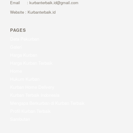
Email : kurbanterbaik.id@gmail.com
Website : Kurbanterbaik.id
PAGES
Data Pekurban
Galeri
Harga Kurban
Harga Kurban Terbaik
Home
Hukum Kurban
Kurban Home Delivery
Kurban Terbaik Indonesia
Mengapa Berkurban di Kurban Terbaik
Profil Kurban Terbaik
Sambutan