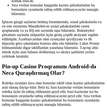
kömək edəcək.
Sizə verilən bonuslar haqqında kazino şirkətlərindən bu
bonusların oyunlarda tətbiq edilib edilməyəcəyini maraqla
bilərsiniz.
İşləyən güzgü saylarını bettinq forumlarında, sosial şəbəkələrdə və
en este momento Marathobet-in sosial şəbəkələrdəki rəsmi
qruplarında və ya BŞ-nin saytında tapa bilərsiniz. Bukmeyker
şirkətinin saytında müştərilər üçün geniş çeşidli aksiyalar təqdim
edilmişdir. Azərbaycandan olan oyunçular qeydiyyata və ilk
depozitə görə salamlama bonusu əldə edə bilmirlər. Lakin Promo
bölməsindəki digər təkliflərdən yararlana bilərsiniz. Təşviqi əldə
etmək üçün əsas balansı doldurmaq və aksiya şərtlərini yerinə
yetirmək lazımdır.
Pin-up Casino Proqramını Android-də
Necə Quraşdırmaq Olar?
Ruletka oyunları üzrə olan bonuslar təklif edən kazino şirkətlərindən
asılı olaraq dəyişə bilər. Belə ki, bəzi kazinolar verilən bonusların
ruletka üçün də tətbiq edilməsini qeyd edir, bəzi kazinolar isə bu
bonusların oyunlarda tətbiq edilməyəcəyini qeyd edir. Sizə verilən
bonuslar haqqında kazino şirkətlərindən bu bonusların oyunlarda
tətbiq edilib edilməyəcəyini maraqla bilərsiniz.