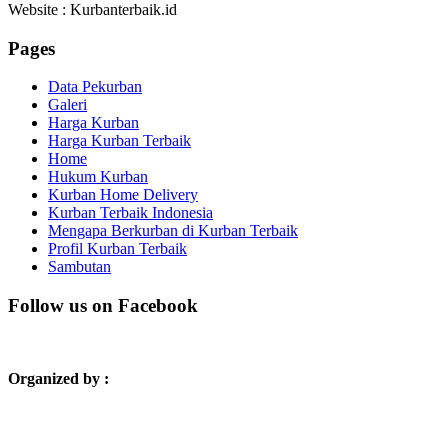
Website : Kurbanterbaik.id
Pages
Data Pekurban
Galeri
Harga Kurban
Harga Kurban Terbaik
Home
Hukum Kurban
Kurban Home Delivery
Kurban Terbaik Indonesia
Mengapa Berkurban di Kurban Terbaik
Profil Kurban Terbaik
Sambutan
Follow us on Facebook
Organized by :