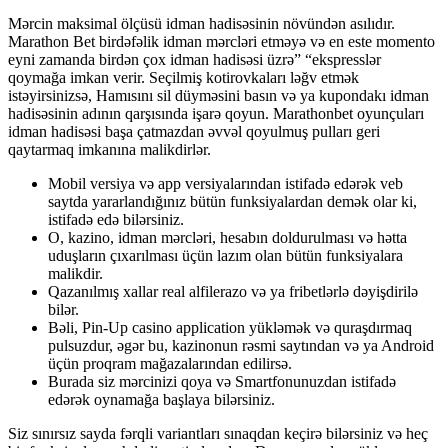
Mərcin maksimal ölçüsü idman hadisəsinin növündən asılıdır.
Marathon Bet birdəfəlik idman mərcləri etməyə və en este momento
eyni zamanda birdən çox idman hadisəsi üzrə” “ekspresslər
qoymağa imkan verir. Seçilmiş kotirovkaları ləğv etmək
istəyirsinizsə, Hamısını sil düyməsini basın və ya kupondakı idman
hadisəsinin adının qarşısında işarə qoyun. Marathonbet oyunçuları
idman hadisəsi başa çatmazdan əvvəl qoyulmuş pulları geri
qaytarmaq imkanına malikdirlər.
Mobil versiya və app versiyalarından istifadə edərək veb
saytda yararlandığınız bütün funksiyalardan demək olar ki,
istifadə edə bilərsiniz.
O, kazino, idman mərcləri, hesabın doldurulması və hətta
uduşların çıxarılması üçün lazım olan bütün funksiyalara
malikdir.
Qazanılmış xallar real alfilerazo və ya fribetlərlə dəyişdirilə
bilər.
Bəli, Pin-Up casino application yükləmək və quraşdırmaq
pulsuzdur, əgər bu, kazinonun rəsmi saytından və ya Android
üçün proqram mağazalarından edilirsə.
Burada siz mərcinizi qoya və Smartfonunuzdan istifadə
edərək oynamağa başlaya bilərsiniz.
Siz sınırsız sayda fərqli variantları sınaqdan keçirə bilərsiniz və heç