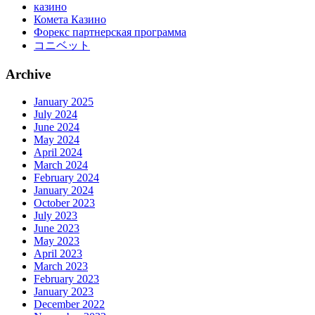
казино
Комета Казино
Форекс партнерская программа
コニベット
Archive
January 2025
July 2024
June 2024
May 2024
April 2024
March 2024
February 2024
January 2024
October 2023
July 2023
June 2023
May 2023
April 2023
March 2023
February 2023
January 2023
December 2022