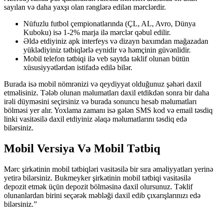
sayılan və daha yaxşı olan rənglərə edilən mərclərdir.
Nüfuzlu futbol çempionatlarında (ÇL, AL, Avro, Dünya
Kuboku) isə 1-2% marja ilə mərclər qəbul edilir.
Əldə etdiyiniz apk interfeys və dizayn baxımdan mağazadan
yüklədiyiniz tətbiqlərlə eynidir və həmçinin güvənlidir.
Mobil telefon tətbiqi ilə veb saytda təklif olunan bütün
xüsusiyyətlərdən istifadə edilə bilər.
Burada isə mobil nömrənizi və qeydiyyat olduğunuz şəhəri daxil
etməlisiniz. Tələb olunan məlumatları daxil etdikdən sonra bir daha
irəli düyməsini seçirsiniz və burada sonuncu hesab məlumatları
bölməsi yer alır. Yoxlama zamanı isə gələn SMS kod və email təsdiq
linki vasitəsilə daxil etdiyiniz əlaqə məlumatlarını təsdiq edə
bilərsiniz.
Mobil Versiya Və Mobil Tətbiq
Mərc şirkətinin mobil tətbiqləri vasitəsilə bir sıra əməliyyatları yerinə
yetirə bilərsiniz. Bukmeyker şirkətinin mobil tətbiqi vasitəsilə
depozit etmək üçün depozit bölməsinə daxil olursunuz. Təklif
olunanlardan birini seçərək məbləği daxil edib çıxarışlarınızı edə
bilərsiniz.”