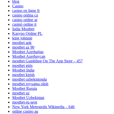
blog
Casino
casino en ligne fr
casino onlina ca
casino online ar
casinò online it
India Mostbet
Kasyno Online PL
king johnnie
mostbet apk
mostbet az 90
Mostbet Azerbaijan
Mostbet Azerbaycan
‎mostbet Gambling On The App Store – 457
mostbet giriş
Mostbet India
mostbet kirish
mostbet ozbekistonda
mostbet royxatga olish
Mostbet Russia
mostbet uz
Mostbet Uzbekistan
mostbet-ru-serg
New York Metropolis Wikipedia – 646
online casino au