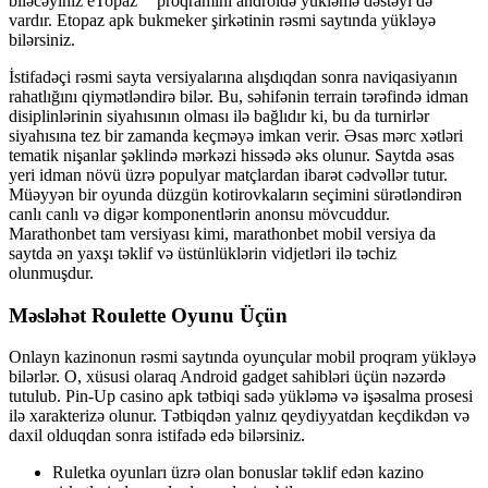
biləcəyiniz eTopaz” “proqramını androidə yükləmə dəstəyi də
vardır. Etopaz apk bukmeker şirkətinin rəsmi saytında yükləyə
bilərsiniz.
İstifadəçi rəsmi sayta versiyalarına alışdıqdan sonra naviqasiyanın
rahatlığını qiymətləndirə bilər. Bu, səhifənin terrain tərəfində idman
disiplinlərinin siyahısının olması ilə bağlıdır ki, bu da turnirlər
siyahısına tez bir zamanda keçməyə imkan verir. Əsas mərc xətləri
tematik nişanlar şəklində mərkəzi hissədə əks olunur. Saytda əsas
yeri idman növü üzrə populyar matçlardan ibarət cədvəllər tutur.
Müəyyən bir oyunda düzgün kotirovkaların seçimini sürətləndirən
canlı canlı və digər komponentlərin anonsu mövcuddur.
Marathonbet tam versiyası kimi, marathonbet mobil versiya da
saytda ən yaxşı təklif və üstünlüklərin vidjetləri ilə təchiz
olunmuşdur.
Məsləhət Roulette Oyunu Üçün
Onlayn kazinonun rəsmi saytında oyunçular mobil proqram yükləyə
bilərlər. O, xüsusi olaraq Android gadget sahibləri üçün nəzərdə
tutulub. Pin-Up casino apk tətbiqi sadə yükləmə və işəsalma prosesi
ilə xarakterizə olunur. Tətbiqdən yalnız qeydiyyatdan keçdikdən və
daxil olduqdan sonra istifadə edə bilərsiniz.
Ruletka oyunları üzrə olan bonuslar təklif edən kazino