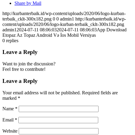
Share by Mail
http://kurbanterbaik.id/wp-content/uploads/2020/06/logo-kurban-
terbaik_cklt-300x182.png
0
0
admin1
http://kurbanterbaik.id/wp-
content/uploads/2020/06/logo-kurban-terbaik_cklt-300x182.png
admin1
2024-07-11 08:06:03
2024-07-11 08:06:03
App Download
Etopaz Az Topaz Android Və İos Mobil Versiyas
0
replies
Leave a Reply
Want to join the discussion?
Feel free to contribute!
Leave a Reply
Your email address will not be published.
Required fields are
marked
*
Name
*
Email
*
Website