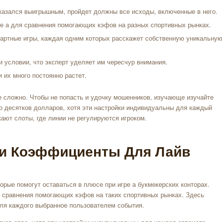
оказался выигрышным, пройдет должны все исходы, включенные в него.
е а для сравнения помогающих кэфов на разных спортивных рынках.
зартные игры, каждая одним которых расскажет собственную уникальну
и условии, что эксперт уделяет им чересчур внимания.
 их много постоянно растет.
е сложно. Чтобы не попасть и удочку мошенников, изучающе изучайте
 до десятков долларов, хотя эти настройки индивидуальны для каждый
ают слоты, где линии не регулируются игроком.
ти Коэффициенты Для Лайв
орые помогут оставаться в плюсе при игре а букмекерских конторах.
 сравнения помогающих кэфов на таких спортивных рынках. Здесь
ля каждого выбранное пользователем события.