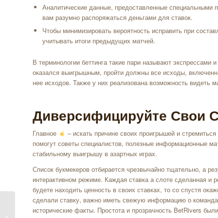
Аналитические данные, предоставленные специальными п
вам разумно распоряжаться деньгами для ставок.
Чтобы минимизировать вероятность исправить при составл
учитывать итоги предыдущих матчей.
В терминологии беттинга такие пари называют экспрессами и
оказался выигрышным, пройти должны все исходы, включенны
нее исходов. Также у них реализована возможность видеть м
Диверсифицируйте Свои С
Главное
– искать причине своих проигрышей и стремиться
помогут советы специалистов, полезные информационные м
стабильному выигрышу в азартных играх.
Список букмекеров отбирается чрезвычайно тщательно, а ре
интерактивном режиме. Каждая ставка а слоте сделанная и 
будете находить ценность в своих ставках, то со спустя ока
сделали ставку, важно иметь свежую информацию о командах,
Güvenilir Yeni Casino Slot Machine
исторические факты. Простота и прозрачность BetRivers был
Siteleri En Son Çıkan Oyunlar