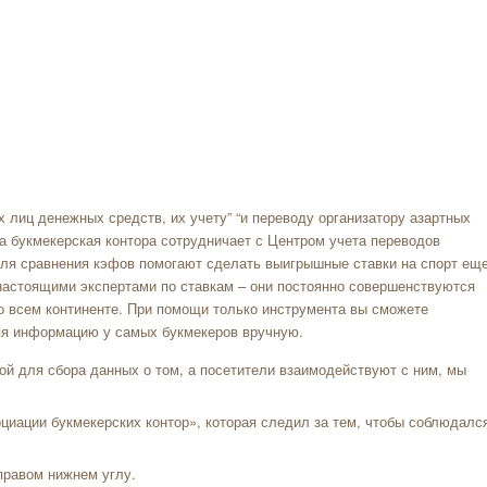
лиц денежных средств, их учету” “и переводу организатору азартных
а букмекерская контора сотрудничает с Центром учета переводов
для сравнения кэфов помогают сделать выигрышные ставки на спорт ещ
настоящими экспертами по ставкам – они постоянно совершенствуются
во всем континенте. При помощи только инструмента вы сможете
ряя информацию у самых букмекеров вручную.
ной для сбора данных о том, а посетители взаимодействуют с ним, мы
циации букмекерских контор», которая следил за тем, чтобы соблюдалс
правом нижнем углу.