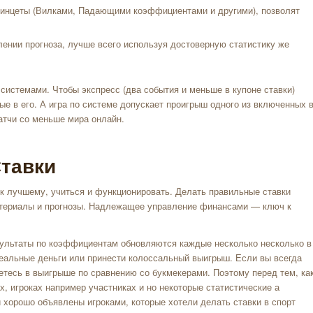
инцеты (Вилками, Падающими коэффициентами и другими), позволят
ении прогноза, лучше всего используя достоверную статистику же
 системами. Чтобы экспресс (два события и меньше в купоне ставки)
е в его. А игра по системе допускает проигрыш одного из включенных 
атчи со меньше мира онлайн.
тавки
 к лучшему, учиться и функционировать. Делать правильные ставки
атериалы и прогнозы. Надлежащее управление финансами — ключ к
зультаты по коэффициентам обновляются каждые несколько несколько в
реальные деньги или принести колоссальный выигрыш. Если вы всегда
жетесь в выигрыше по сравнению со букмекерами. Поэтому перед тем, ка
 игроках например участниках и но некоторые статистические а
и хорошо объявлены игроками, которые хотели делать ставки в спорт