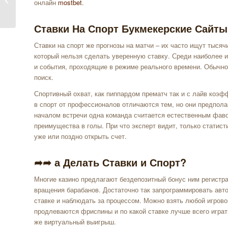
онлайн
mostbet
.
Empieza...
Ставки На Спорт Букмекерские Сайты 
Ставки на спорт же прогнозы на матчи – их часто ищут тысяч
который нельзя сделать уверенную ставку. Среди наиболее и
и события, проходящие в режиме реального времени. Обычно
поиск.
Спортивный охват, как пиппардом прематч так и с лайв коэф
в спорт от профессионалов отличаются тем, но они предпол
началом встречи одна команда считается естественным фаво
преимущества в голы. При что эксперт видит, только статист
уже или поздно открыть счет.
➦➦ а Делать Ставки и Спорт?
Многие казино предлагают бездепозитный бонус ним регистра
вращения барабанов. Достаточно так запрограммировать авт
ставке и наблюдать за процессом. Можно взять любой игровой
продлеваются фриспины и по какой ставке лучше всего играт
же виртуальный выигрыш.