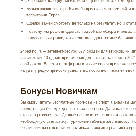
А правило, на одну линию можно довести от 0, 01 до деся
Букмекерская контора Винлайн признана многими рейтинг
территории Европы.
Однако важен смотреть не только на результат, но и стати
Поэтому мы решили сделать подробные обзоры игровых авт
получить выигрыши, какие символы дают самые большие 
24betting. ru – интернет-ресурс был создан для игроков, их 
рассмотрим 10 одним приложений для ставок на спорт в 202
свой доход. Все эти платформы отличие своей приверженнос
на удачу редко приносят успех в долгосрочной перспективой.
Бонусы Новичкам
Вы смогу читать бесплатные прогнозы на спорт а анализы м
предстоящие бесед и делают твои прогнозы. Да, и нашем по
ставок в режиме Live. Данные появляются на нашем портале 
необходимую статистику, турнирные таблицы же лайвскор. По
незаменимым помощником а ставках в режиме реального вре