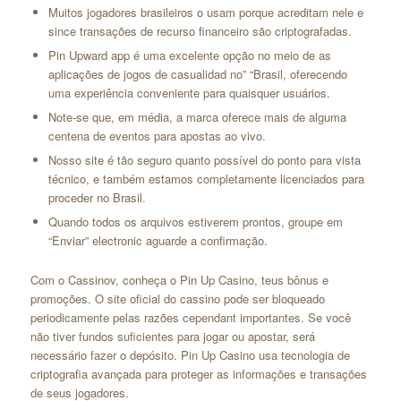
Muitos jogadores brasileiros o usam porque acreditam nele e
since transações de recurso financeiro são criptografadas.
Pin Upward app é uma excelente opção no meio de as
aplicações de jogos de casualidad no” “Brasil, oferecendo
uma experiência conveniente para quaisquer usuários.
Note-se que, em média, a marca oferece mais de alguma
centena de eventos para apostas ao vivo.
Nosso site é tão seguro quanto possível do ponto para vista
técnico, e também estamos completamente licenciados para
proceder no Brasil.
Quando todos os arquivos estiverem prontos, groupe em
“Enviar” electronic aguarde a confirmação.
Com o Cassinov, conheça o Pin Up Casino, teus bônus e
promoções. O site oficial do cassino pode ser bloqueado
periodicamente pelas razões cependant importantes. Se você
não tiver fundos suficientes para jogar ou apostar, será
necessário fazer o depósito. Pin Up Casino usa tecnologia de
criptografia avançada para proteger as informações e transações
de seus jogadores.