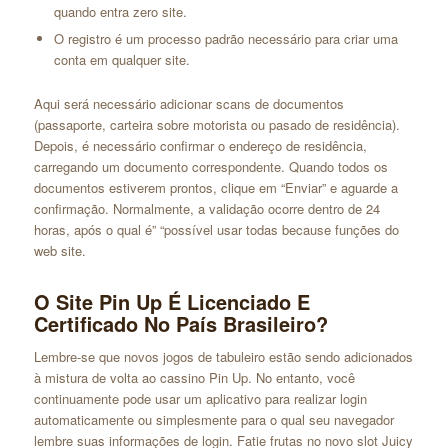
quando entra zero site.
O registro é um processo padrão necessário para criar uma
conta em qualquer site.
Aqui será necessário adicionar scans de documentos
(passaporte, carteira sobre motorista ou pasado de residência).
Depois, é necessário confirmar o endereço de residência,
carregando um documento correspondente. Quando todos os
documentos estiverem prontos, clique em “Enviar” e aguarde a
confirmação. Normalmente, a validação ocorre dentro de 24
horas, após o qual é” “possível usar todas because funções do
web site.
O Site Pin Up É Licenciado E
Certificado No País Brasileiro?
Lembre-se que novos jogos de tabuleiro estão sendo adicionados
à mistura de volta ao cassino Pin Up. No entanto, você
continuamente pode usar um aplicativo para realizar login
automaticamente ou simplesmente para o qual seu navegador
lembre suas informações de login. Fatie frutas no novo slot Juicy