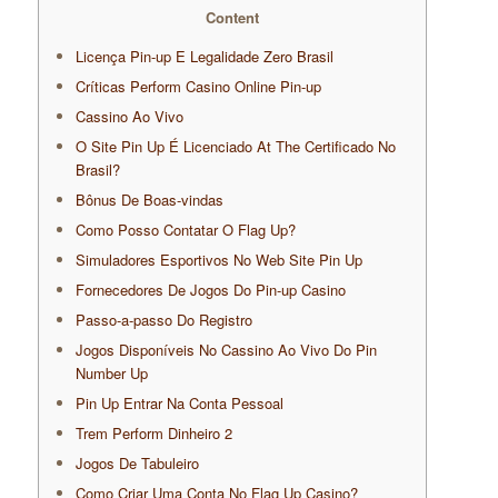
Content
Licença Pin-up E Legalidade Zero Brasil
Críticas Perform Casino Online Pin-up
Cassino Ao Vivo
O Site Pin Up É Licenciado At The Certificado No
Brasil?
Bônus De Boas-vindas
Como Posso Contatar O Flag Up?
Simuladores Esportivos No Web Site Pin Up
Fornecedores De Jogos Do Pin-up Casino
Passo-a-passo Do Registro
Jogos Disponíveis No Cassino Ao Vivo Do Pin
Number Up
Pin Up Entrar Na Conta Pessoal
Trem Perform Dinheiro 2
Jogos De Tabuleiro
Como Criar Uma Conta No Flag Up Casino?