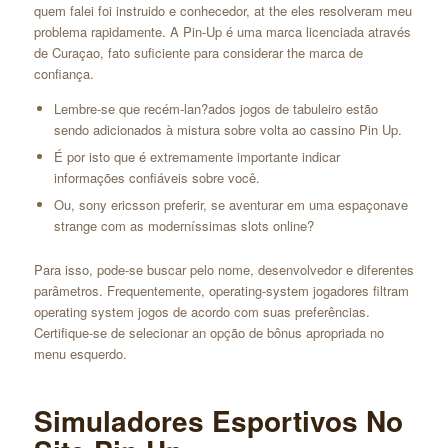
quem falei foi instruido e conhecedor, at the eles resolveram meu
problema rapidamente. A Pin-Up é uma marca licenciada através
de Curaçao, fato suficiente para considerar the marca de
confiança.
Lembre-se que recém-lan?ados jogos de tabuleiro estão
sendo adicionados à mistura sobre volta ao cassino Pin Up.
É por isto que é extremamente importante indicar
informações confiáveis ​​sobre você.
Ou, sony ericsson preferir, se aventurar em uma espaçonave
strange com as moderníssimas slots online?
Para isso, pode-se buscar pelo nome, desenvolvedor e diferentes
parâmetros. Frequentemente, operating-system jogadores filtram
operating system jogos de acordo com suas preferências.
Certifique-se de selecionar an opção de bônus apropriada no
menu esquerdo.
Simuladores Esportivos No