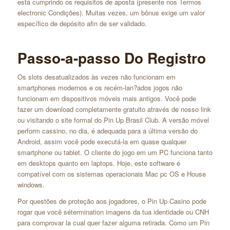
está cumprindo os requisitos de aposta (presente nos Termos
electronic Condições). Muitas vezes, um bônus exige um valor
específico de depósito afin de ser validado.
Passo-a-passo Do Registro
Os slots desatualizados às vezes não funcionam em
smartphones modernos e os recém-lan?ados jogos não
funcionam em dispositivos móveis mais antigos. Você pode
fazer um download completamente gratuito através de nosso link
ou visitando o site formal do Pin Up Brasil Club. A versão móvel
perform cassino, no dia, é adequada para a última versão do
Android, assim você pode executá-la em quase qualquer
smartphone ou tablet. O cliente do jogo em um PC funciona tanto
em desktops quanto em laptops. Hoje, este software é
compatível com os sistemas operacionais Mac pc OS e House
windows.
Por questões de proteção aos jogadores, o Pin Up Casino pode
rogar que você sétermination imagens da tua identidade ou CNH
para comprovar la cual quer fazer alguma retirada. Como um Pin