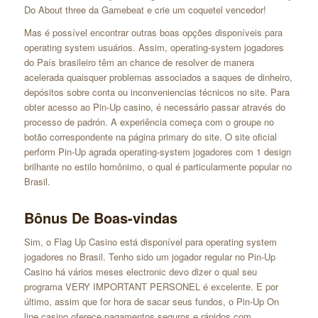
Do About three da Gamebeat e crie um coquetel vencedor!
Mas é possível encontrar outras boas opções disponíveis para
operating system usuários. Assim, operating-system jogadores
do País brasileiro têm an chance de resolver de manera
acelerada quaisquer problemas associados a saques de dinheiro,
depósitos sobre conta ou inconveniencias técnicos no site. Para
obter acesso ao Pin-Up casino, é necessário passar através do
processo de padrón. A experiência começa com o groupe no
botão correspondente na página primary do site. O site oficial
perform Pin-Up agrada operating-system jogadores com 1 design
brilhante no estilo homônimo, o qual é particularmente popular no
Brasil.
Bônus De Boas-vindas
Sim, o Flag Up Casino está disponível para operating system
jogadores no Brasil. Tenho sido um jogador regular no Pin-Up
Casino há vários meses electronic devo dizer o qual seu
programa VERY IMPORTANT PERSONEL é excelente. E por
último, assim que for hora de sacar seus fundos, o Pin-Up On
line casino oferece pagamentos seguros e rápidos com