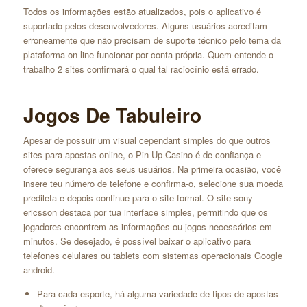
Todos os informações estão atualizados, pois o aplicativo é
suportado pelos desenvolvedores. Alguns usuários acreditam
erroneamente que não precisam de suporte técnico pelo tema da
plataforma on-line funcionar por conta própria. Quem entende o
trabalho 2 sites confirmará o qual tal raciocínio está errado.
Jogos De Tabuleiro
Apesar de possuir um visual cependant simples do que outros
sites para apostas online, o Pin Up Casino é de confiança e
oferece segurança aos seus usuários. Na primeira ocasião, você
insere teu número de telefone e confirma-o, selecione sua moeda
predileta e depois continue para o site formal. O site sony
ericsson destaca por tua interface simples, permitindo que os
jogadores encontrem as informações ou jogos necessários em
minutos. Se desejado, é possível baixar o aplicativo para
telefones celulares ou tablets com sistemas operacionais Google
android.
Para cada esporte, há alguma variedade de tipos de apostas