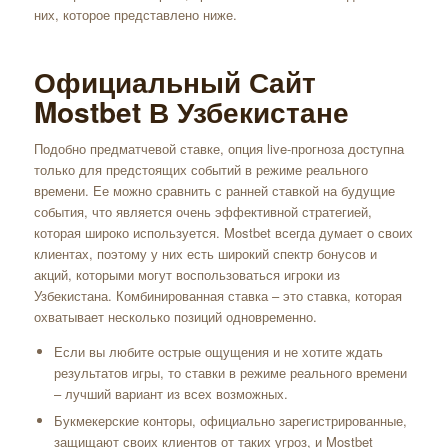
них, которое представлено ниже.
Официальный Сайт
Mostbet В Узбекистане
Подобно предматчевой ставке, опция live-прогноза доступна
только для предстоящих событий в режиме реального
времени. Ее можно сравнить с ранней ставкой на будущие
события, что является очень эффективной стратегией,
которая широко используется. Mostbet всегда думает о своих
клиентах, поэтому у них есть широкий спектр бонусов и
акций, которыми могут воспользоваться игроки из
Узбекистана. Комбинированная ставка – это ставка, которая
охватывает несколько позиций одновременно.
Если вы любите острые ощущения и не хотите ждать
результатов игры, то ставки в режиме реального времени
– лучший вариант из всех возможных.
Букмекерские конторы, официально зарегистрированные,
защищают своих клиентов от таких угроз, и Mostbet