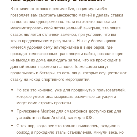
В отличие от ставок в режиме live, опция мультибет
позволяет вам смотреть множество матчей и делать ставки
на все из них одновременно. Если вы хотите полностью
максимизировать свой потенциальный выигрыш, эта опция
ставок является отличной заменой, при условии, что вы
точно предсказываете результаты. Ныне у болельщиков
имеется удобная сему альтернатива в виде баров, где
проходят телевизионные трансляции и сайты, позволяющие
не выходя из дома наблюдать за тем, что же происходит в
данный момент времени на поле. То же самое могут
проделывать и беттеры, то есть лица, которые осуществляют
ставку на исход спортивного мероприятия.
Но все это конечно, уже для продвинутых пользователей,
которые умеют анализировать различные ситуации и
могут сами строить прогнозы.
Приложение Mostbet для смартфонов доступно как для
устройств на базе Android, так и для iOS.
С тех пор, когда все это только начиналось, входило в
обиход и проходило этапы становления, минули века, но