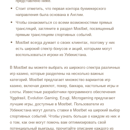
представлено ниже.
Стоит отметить, что первая контора букмекерского
направления была основана в Англии.
Чтобы ознакомиться со всеми возможностями прямых
трансляций, загляните в раздел Mostbet, посвященный
прямым трансляциям спортивных событий.
Mostbet всегда думает о своих клиентах, поэтому у них
есть широкий спектр бонусов и акций, которыми могут
воспользоваться игроки из Узбекистана.
В Mostbet вы можете выбрать из широкого спектра различных
игр казино, которые разделены на несколько важных
категорий. Mostbet предлагает множество вариантов игр
казино, включая джекпот, покер, баккара, настольные игры и
слоты. Известные разработчики программного обеспечения
Yggdrasil, Evolution Gaming, Ezugi, Microgaming предлагают
лучшие игры, доступные в Mostbet. Пользователи из
Узбекистана могут делать ставки в Mostbet на широкий выбор
спортивных событий. Чтобы узнать больше о каждом из них и
о том, как они могут помочь вам оптимизировать свой
потенциальный выигрыш, прочитайте описание каждого из