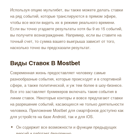
Используя опцию мультибет, вы также можете делать ставки
на ряд событий, которые транслируются в прямом эфире,
чтобы все могли видеть их в режиме реального времени.
Если вы точно угадаете результаты хотя бы 9 из 15 событий,
вы получите вознаграждение. Например, если вы ставите на
точный счет, то сумма вашего выигрыша зависит от того,
насколько точно вы предсказали результат.
Виды Ставок В Mostbet
Современная жизнь предоставляет человеку самые
разнообразные события, которые происходят и в спортивной
сфере, а также политической, и уж тем более в шоу-бизнесе.
Все это заставляет букмекеров включать такие события в
линии ставок. Некоторые конторы и вовсе предлагают ставки
на разрешение событий, касающихся не только деятельности
человека. Приложение Mostbet для смартфонов доступно как
для устройств на базе Android, так и для iOS.
Он содержит все возможности и функции предыдущих
версий и работает безупречно.