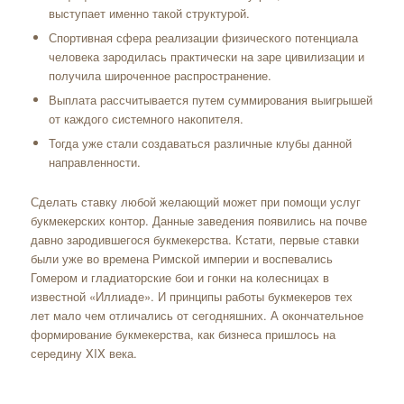
выступает именно такой структурой.
Спортивная сфера реализации физического потенциала
человека зародилась практически на заре цивилизации и
получила широченное распространение.
Выплата рассчитывается путем суммирования выигрышей
от каждого системного накопителя.
Тогда уже стали создаваться различные клубы данной
направленности.
Сделать ставку любой желающий может при помощи услуг
букмекерских контор. Данные заведения появились на почве
давно зародившегося букмекерства. Кстати, первые ставки
были уже во времена Римской империи и воспевались
Гомером и гладиаторские бои и гонки на колесницах в
известной «Иллиаде». И принципы работы букмекеров тех
лет мало чем отличались от сегодняшних. А окончательное
формирование букмекерства, как бизнеса пришлось на
середину XIX века.