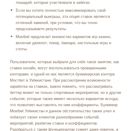
лошадей, которые участвовали в забегах.
Если вы хотите полностью максимизировать свой
потенциальный выигрыш, эта опция ставок является
отличной заменой, при условии, что вы точно
предсказываете результаты.
Mostbet предлагает множество вариантов игр казино,
включая джекпот, покер, баккара, настольные игры и
слоты.
Пользователи, которые выбрали для себя такое занятие, как
ставки онлайн, могут воспользоваться проверенными
конторами, и одной из них является букмекерская контора
Мостбет в Узбекистане. При рассмотрении возможности
заработка на ставках, важно помнить, что рассматривать
беттер может не только спортивные мероприятия, но и другие
события, которые также имеют несколько вариантов исхода,
что позволяет выставлять по ним коэффициенты. Букмекер
Mostbet Узбекистан и данное обстоятельство также учел и
побалует своих клиентов разнообразием событий,
мероприятий, разбегом ставок и коэффициентов.
Разобраться с таким функционалом сумеет даже новичок, а