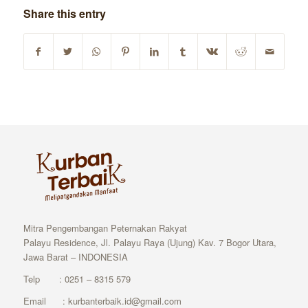
Share this entry
Mitra Pengembangan Peternakan Rakyat
Palayu Residence, Jl. Palayu Raya (Ujung) Kav. 7 Bogor Utara,
Jawa Barat – INDONESIA
Telp : 0251 – 8315 579
Email : kurbanterbaik.id@gmail.com